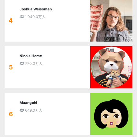
Joshua Weissman
1,040.0万人
4
Nino's Home
770.0万人
5
Maangchi
649.0万人
6