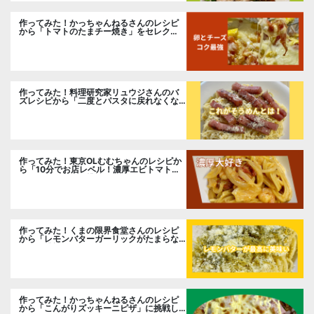
作ってみた！かっちゃんねるさんのレシピ
から「トマトのたまチー焼き」をセレク
ト。
作ってみた！料理研究家リュウジさんのバ
ズレシピから「二度とパスタに戻れなくな
る冷やしカルボナーラ」に挑戦。
作ってみた！東京OLむむちゃんのレシピか
ら「10分でお店レベル！濃厚エビトマトク
リームパスタ」に挑戦
作ってみた！くまの限界食堂さんのレシピ
から「レモンバターガーリックがたまらな
い」に挑戦。
作ってみた！かっちゃんねるさんのレシピ
から「こんがりズッキーニピザ」に挑戦し