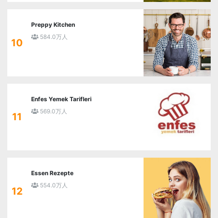
Preppy Kitchen
584.0万人
10
Enfes Yemek Tarifleri
569.0万人
11
Essen Rezepte
554.0万人
12