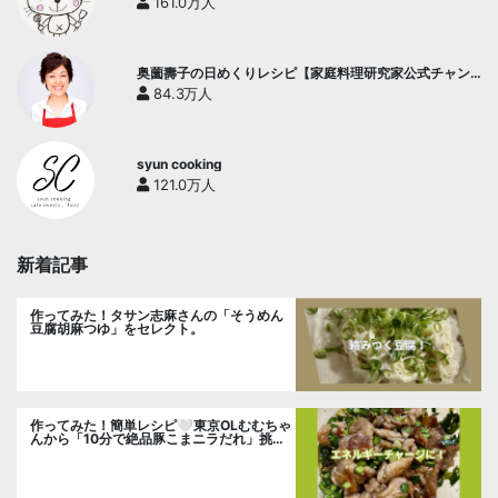
161.0万人
奥薗壽子の日めくりレシピ【家庭料理研究家公式チャン
ネル】
84.3万人
syun cooking
121.0万人
新着記事
作ってみた！タサン志麻さんの「そうめん
豆腐胡麻つゆ」をセレクト。
作ってみた！簡単レシピ🤍東京OLむむちゃ
んから「10分で絶品豚こまニラだれ」挑
戦。