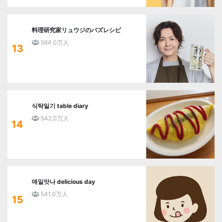
料理研究家リュウジのバズレシピ
564.0万人
13
식탁일기 table diary
542.0万人
14
매일맛나 delicious day
541.0万人
15