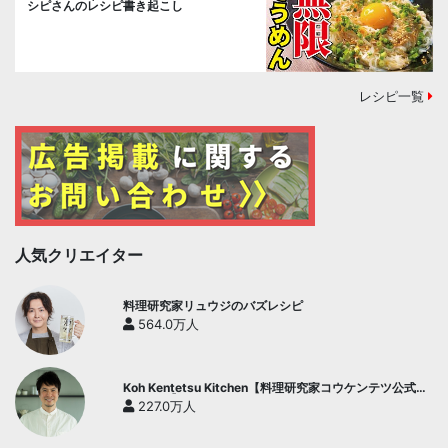
シピさんのレシピ書き起こし
レシピ一覧
人気クリエイター
料理研究家リュウジのバズレシピ
564.0万人
Koh Kentetsu Kitchen【料理研究家コウケンテツ公式チ
ャンネル】
227.0万人