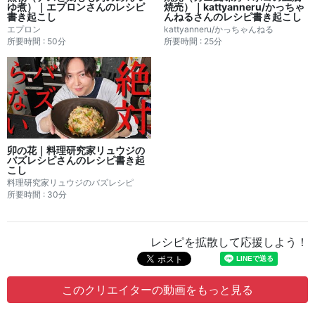
ゆ煮）｜エプロンさんのレシピ
焼売）｜kattyanneru/かっちゃ
書き起こし
んねるさんのレシピ書き起こし
エプロン
kattyanneru/かっちゃんねる
所要時間 : 50分
所要時間 : 25分
卯の花｜料理研究家リュウジの
バズレシピさんのレシピ書き起
こし
料理研究家リュウジのバズレシピ
所要時間 : 30分
レシピを拡散して応援しよう！
このクリエイターの動画をもっと見る