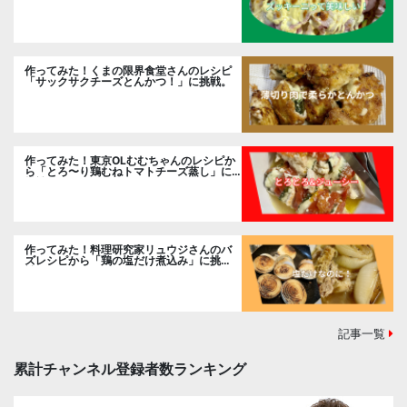
ました。
作ってみた！くまの限界食堂さんのレシピ
「サックサクチーズとんかつ！」に挑戦。
作ってみた！東京OLむむちゃんのレシピか
ら「とろ〜り鶏むねトマトチーズ蒸し」に
挑戦
作ってみた！料理研究家リュウジさんのバ
ズレシピから「鶏の塩だけ煮込み」に挑
戦。
記事一覧
累計チャンネル登録者数ランキング