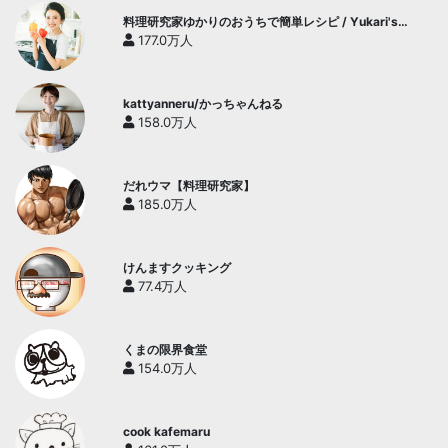
料理研究家ゆかりのおうちで簡単レシピ / Yukari's
Kitchen
177.0万人
kattyanneru/かっちゃんねる
158.0万人
だれウマ【料理研究家】
185.0万人
けんますクッキング
77.4万人
くまの限界食堂
154.0万人
cook kafemaru