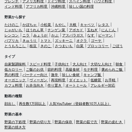
フレンチ
アメリカ料理
ドイツ料理
スペイン料理
ハワイ料理
インド料理
アフリカ料理
沖縄料理
珍しい国の料理
野菜から探す
たけのこ
かぼちゃ
小松菜
もやし
大根
キャベツ
レタス
じゃがいも
ほうれん草
チンゲン菜
アボカド
玉ねぎ
にんじん
レンコン
ニラ
みょうが
かぶ
アスパラガス
なす
ピーマン
パプリカ
きゅうり
トマト
ズッキーニ
オクラ
ゴーヤ
とうもろこし
枝豆
きのこ
さつまいも
白菜
ブロッコリー
ごぼう
タイプ
自家製調味料
スピード料理
子供向け
大人向け
大切な人向け
朝食
低カロリー
ご飯のお供
節約料理
高級食材
モテ料理
褒められご飯
男の料理
パーティー向け
激辛
珍しい食材
キャンプ飯
オーガニック
ヴィーガン
再現料理
ダイエット
低糖質
お手軽
カフェ料理
お弁当向き
作り置き
オートミール
アレルギー対応
動画の種類
顔出し
再生数1万回以上
人気YouTuber（登録者数10万人以上）
野菜の基本
野菜の下処理
野菜の切り方
野菜の保存
野菜の茹で方
野菜の皮むき
野菜の焼き方