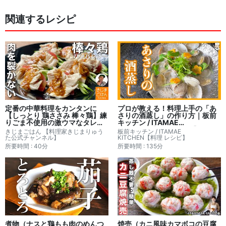
関連するレシピ
定番の中華料理をカンタンに
プロが教える！料理上手の「あ
【しっとり 鶏ささみ 棒々鶏】練
さりの酒蒸し」の作り方｜板前
りごま不使用の激ウマなタレの
キッチン / ITAMAE
作り方 キュウリとトマトが合
KITCHEN【料理 レシピ】さん
きじまごはん 【料理家きじまりゅう
板前キッチン / ITAMAE
う！｜ きじまごはん 【料理家き
のレシピ書き起こし
た公式チャンネル】
KITCHEN【料理 レシピ】
じまりゅうた公式チャンネル】
所要時間 : 40分
所要時間 : 135分
さんのレシピ書き起こし
煮物（ナスと鶏もも肉のめんつ
焼売（カニ風味カマボコの豆腐