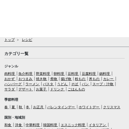
トップ
レシピ
カテゴリ一覧
ジャンル
肉料理
魚介料理
野菜料理
卵料理
豆料理
豆腐料理
鍋料理
おかず
おつまみ
焼き物
煮物
揚げ物
粉もの
丼もの
カレー
ハンバーグ
ラーメン
パスタ
うどん
そば
パン
スープ・汁物
サラダ
デザート
お菓子
ドリンク
ごはんもの
季節料理
春
夏
秋
冬
お正月
バレンタインデー
ホワイトデー
クリスマス
国別・地域別
和食
洋食
中華料理
韓国料理
エスニック料理
イタリアン