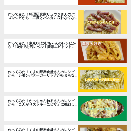
作ってみた！料理研究家リュウジさんのバ
ズレシピから「二度とパスタに戻れなくな
る冷やしカルボナーラ」に挑戦。
作ってみた！東京OLむむちゃんのレシピか
ら「10分でお店レベル！濃厚エビトマトク
リームパスタ」に挑戦
作ってみた！くまの限界食堂さんのレシピ
から「レモンバターガーリックがたまらな
い」に挑戦。
作ってみた！かっちゃんねるさんのレシピ
から「こんがりズッキーニピザ」に挑戦し
ました。
作ってみた！くまの限界食堂さんのレシピ