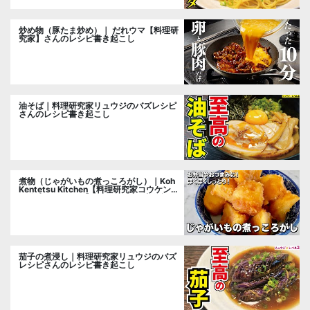
炒め物（豚たま炒め）｜ だれウマ【料理研
究家】さんのレシピ書き起こし
油そば｜料理研究家リュウジのバズレシピ
さんのレシピ書き起こし
煮物（じゃがいもの煮っころがし）｜Koh
Kentetsu Kitchen【料理研究家コウケンテ
ツ公式チャンネル】さんのレシピ書き起こ
し
茄子の煮浸し｜料理研究家リュウジのバズ
レシピさんのレシピ書き起こし