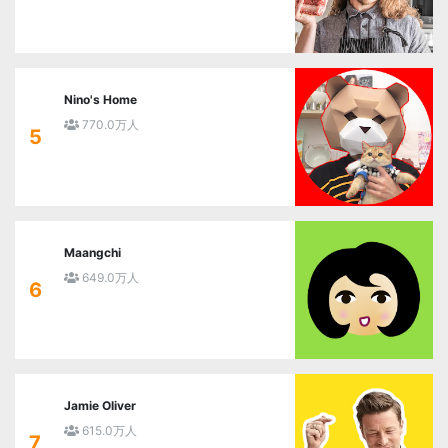
Nino's Home
770.0万人
5
Maangchi
649.0万人
6
Jamie Oliver
615.0万人
7