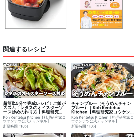
関連するレシピ
超簡単5分で完成レシピ！ご飯が
チャンプルー（そうめんチャン
ススム！レタスのオイスターソ
プルー）｜Koh Kentetsu
ース炒めの作り方｜料理研究家
Kitchen【料理研究家コウケン
コウケンテツさんのレシピ書き
テツ公式チャンネル】さんのレ
Koh Kentetsu Kitchen【料理研究家コ
Koh Kentetsu Kitchen【料理研究家コ
起こし
シピ書き起こし
ウケンテツ公式チャンネル】
ウケンテツ公式チャンネル】
所要時間 : 10分
所要時間 : 10分