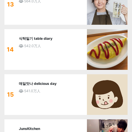
564.0万人
13
식탁일기 table diary
542.0万人
14
매일맛나 delicious day
541.0万人
15
JunsKitchen