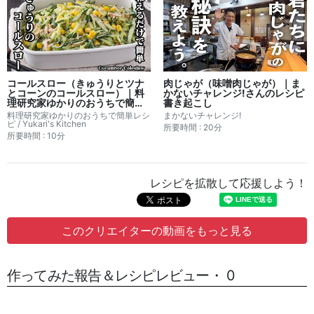
コールスロー（きゅうりとツナ
肉じゃが（味噌肉じゃが）｜ま
とコーンのコールスロー）｜料
かないチャレンジ!さんのレシピ
理研究家ゆかりのおうちで簡単
書き起こし
レシピ / Yukari's Kitchenさん
料理研究家ゆかりのおうちで簡単レシ
まかないチャレンジ!
のレシピ書き起こし
ピ / Yukari's Kitchen
所要時間 : 20分
所要時間 : 10分
レシピを拡散して応援しよう！
このクリエイターの動画をもっと見る
作ってみた報告＆レシピレビュー・ 0