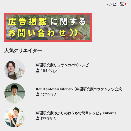
レシピ一覧
人気クリエイター
料理研究家リュウジのバズレシピ
564.0万人
Koh Kentetsu Kitchen【料理研究家コウケンテツ公式チ
ャンネル】
227.0万人
料理研究家ゆかりのおうちで簡単レシピ / Yukari's
Kitchen
177.0万人