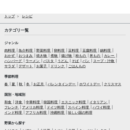
トップ
レシピ
カテゴリ一覧
ジャンル
肉料理
魚介料理
野菜料理
卵料理
豆料理
豆腐料理
鍋料理
おかず
おつまみ
焼き物
煮物
揚げ物
粉もの
丼もの
カレー
ハンバーグ
ラーメン
パスタ
うどん
そば
パン
スープ・汁物
サラダ
デザート
お菓子
ドリンク
ごはんもの
季節料理
春
夏
秋
冬
お正月
バレンタインデー
ホワイトデー
クリスマス
国別・地域別
和食
洋食
中華料理
韓国料理
エスニック料理
イタリアン
フレンチ
アメリカ料理
ドイツ料理
スペイン料理
ハワイ料理
インド料理
アフリカ料理
沖縄料理
珍しい国の料理
野菜から探す