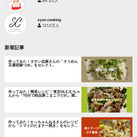
84.3万人
syun cooking
121.0万人
新着記事
作ってみた！タサン志麻さんの「そうめん
豆腐胡麻つゆ」をセレクト。
作ってみた！簡単レシピ🤍東京OLむむちゃ
んから「10分で絶品豚こまニラだれ」挑
戦。
作ってみた！かっちゃんねるさんのレシピ
から「トマトのたまチー焼き」をセレク
ト。