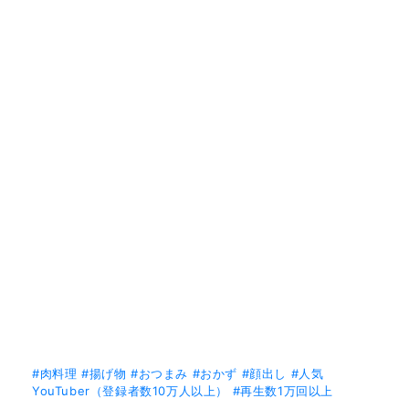
#肉料理
#揚げ物
#おつまみ
#おかず
#顔出し
#人気
YouTuber（登録者数10万人以上）
#再生数1万回以上