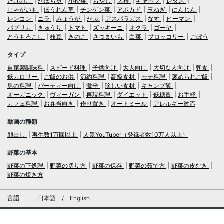
たけのこ
かぼちゃ
小松菜
もやし
大根
キャベツ
レタス
じゃがいも
ほうれん草
チンゲン菜
アボカド
玉ねぎ
にんじん
レンコン
ニラ
みょうが
かぶ
アスパラガス
なす
ピーマン
パプリカ
きゅうり
トマト
ズッキーニ
オクラ
ゴーヤ
とうもろこし
枝豆
きのこ
さつまいも
白菜
ブロッコリー
ごぼう
タイプ
自家製調味料
スピード料理
子供向け
大人向け
大切な人向け
朝食
低カロリー
ご飯のお供
節約料理
高級食材
モテ料理
褒められご飯
男の料理
パーティー向け
激辛
珍しい食材
キャンプ飯
オーガニック
ヴィーガン
再現料理
ダイエット
低糖質
お手軽
カフェ料理
お弁当向き
作り置き
オートミール
アレルギー対応
動画の種類
顔出し
再生数1万回以上
人気YouTuber（登録者数10万人以上）
野菜の基本
野菜の下処理
野菜の切り方
野菜の保存
野菜の茹で方
野菜の皮むき
野菜の焼き方
言語
日本語
/
English