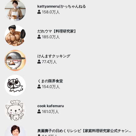
kattyanneru/かっちゃんねる
158.0万人
だれウマ【料理研究家】
185.0万人
けんますクッキング
77.4万人
くまの限界食堂
154.0万人
cook kafemaru
161.0万人
奥薗壽子の日めくりレシピ【家庭料理研究家公式チャン
ネル】