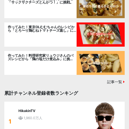
「サックサクチーズとんかつ！」に挑戦。
作ってみた！東京OLむむちゃんのレシピか
ら「とろ〜り鶏むねトマトチーズ蒸し」に
挑戦
作ってみた！料理研究家リュウジさんのバ
ズレシピから「鶏の塩だけ煮込み」に挑
戦。
記事一覧
累計チャンネル登録者数ランキング
HikakinTV
1,960.0万人
1