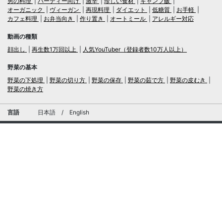
男の料理
パーティー向け
激辛
珍しい食材
キャンプ飯
オーガニック
ヴィーガン
再現料理
ダイエット
低糖質
お手軽
カフェ料理
お弁当向き
作り置き
オートミール
アレルギー対応
動画の種類
顔出し
再生数1万回以上
人気YouTuber（登録者数10万人以上）
野菜の基本
野菜の下処理
野菜の切り方
野菜の保存
野菜の茹で方
野菜の皮むき
野菜の焼き方
言語
日本語
/
English
ログイン・新規会員登録
TubeRecipe
運営会社
お問い合わせにおける個人情報の取扱いについて