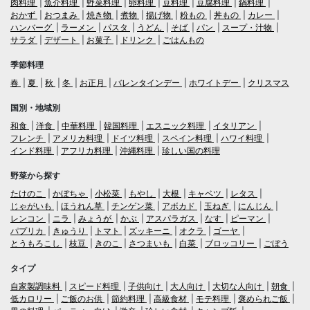
肉料理
魚介料理
野菜料理
卵料理
豆料理
豆腐料理
鍋料理
おかず
おつまみ
焼き物
煮物
揚げ物
粉もの
丼もの
カレー
ハンバーグ
ラーメン
パスタ
うどん
そば
パン
スープ・汁物
サラダ
デザート
お菓子
ドリンク
ごはんもの
季節料理
春
夏
秋
冬
お正月
バレンタインデー
ホワイトデー
クリスマス
国別・地域別
和食
洋食
中華料理
韓国料理
エスニック料理
イタリアン
フレンチ
アメリカ料理
ドイツ料理
スペイン料理
ハワイ料理
インド料理
アフリカ料理
沖縄料理
珍しい国の料理
野菜から探す
たけのこ
かぼちゃ
小松菜
もやし
大根
キャベツ
レタス
じゃがいも
ほうれん草
チンゲン菜
アボカド
玉ねぎ
にんじん
レンコン
ニラ
みょうが
かぶ
アスパラガス
なす
ピーマン
パプリカ
きゅうり
トマト
ズッキーニ
オクラ
ゴーヤ
とうもろこし
枝豆
きのこ
さつまいも
白菜
ブロッコリー
ごぼう
タイプ
自家製調味料
スピード料理
子供向け
大人向け
大切な人向け
朝食
低カロリー
ご飯のお供
節約料理
高級食材
モテ料理
褒められご飯