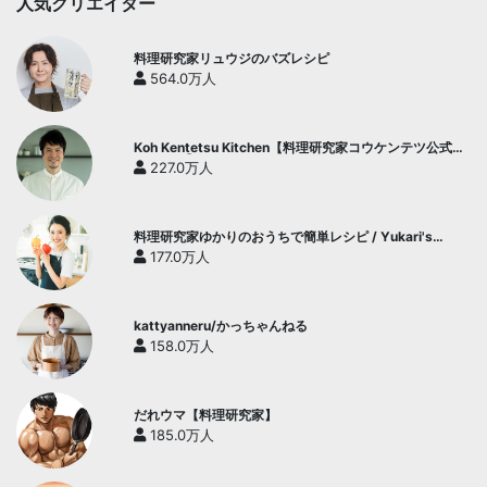
人気クリエイター
料理研究家リュウジのバズレシピ
564.0万人
Koh Kentetsu Kitchen【料理研究家コウケンテツ公式チ
ャンネル】
227.0万人
料理研究家ゆかりのおうちで簡単レシピ / Yukari's
Kitchen
177.0万人
kattyanneru/かっちゃんねる
158.0万人
だれウマ【料理研究家】
185.0万人