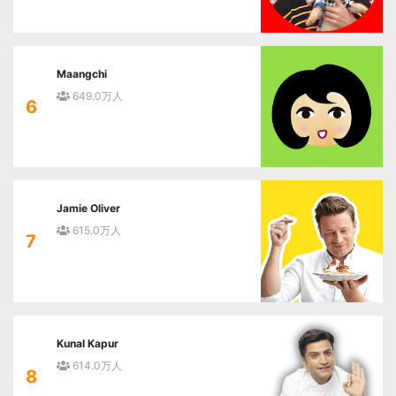
Maangchi
649.0万人
6
Jamie Oliver
615.0万人
7
Kunal Kapur
614.0万人
8