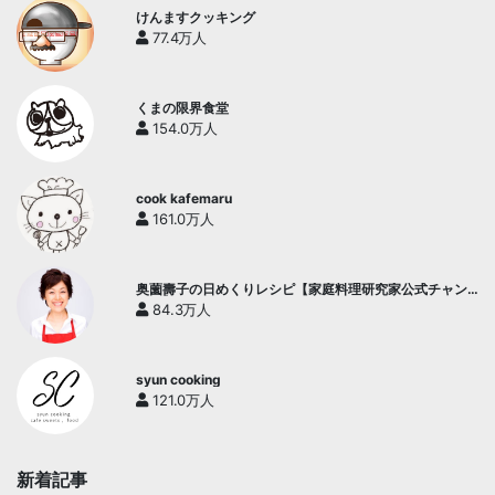
けんますクッキング
77.4万人
くまの限界食堂
154.0万人
cook kafemaru
161.0万人
奥薗壽子の日めくりレシピ【家庭料理研究家公式チャン
ネル】
84.3万人
syun cooking
121.0万人
新着記事