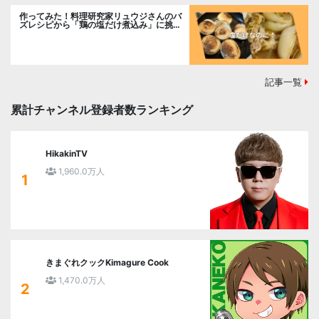
作ってみた！料理研究家リュウジさんのバ
ズレシピから「鶏の塩だけ煮込み」に挑
戦。
記事一覧
累計チャンネル登録者数ランキング
HikakinTV
1,960.0万人
1
きまぐれクックKimagure Cook
1,470.0万人
2