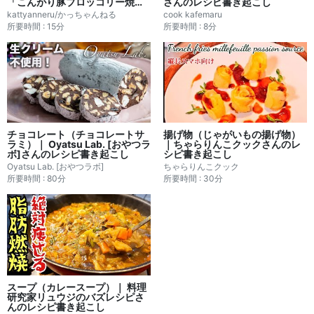
「こんがり豚ブロッコリー焼
さんのレシピ書き起こし
き」の作り方｜かっちゃんねる
kattyanneru/かっちゃんねる
cook kafemaru
さんのレシピ書き起こし
所要時間 : 15分
所要時間 : 8分
チョコレート（チョコレートサ
揚げ物（じゃがいもの揚げ物）
ラミ）｜ Oyatsu Lab. [おやつラ
｜ちゃらりんこクックさんのレ
ボ]さんのレシピ書き起こし
シピ書き起こし
Oyatsu Lab. [おやつラボ]
ちゃらりんこクック
所要時間 : 80分
所要時間 : 30分
スープ（カレースープ）｜ 料理
研究家リュウジのバズレシピさ
んのレシピ書き起こし