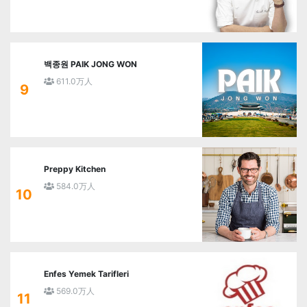
백종원 PAIK JONG WON
611.0万人
9
Preppy Kitchen
584.0万人
10
Enfes Yemek Tarifleri
569.0万人
11