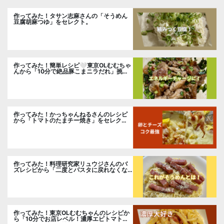
作ってみた！タサン志麻さんの「そうめん
豆腐胡麻つゆ」をセレクト。
作ってみた！簡単レシピ🤍東京OLむむちゃ
んから「10分で絶品豚こまニラだれ」挑
戦。
作ってみた！かっちゃんねるさんのレシピ
から「トマトのたまチー焼き」をセレク
ト。
作ってみた！料理研究家リュウジさんのバ
ズレシピから「二度とパスタに戻れなくな
る冷やしカルボナーラ」に挑戦。
作ってみた！東京OLむむちゃんのレシピか
ら「10分でお店レベル！濃厚エビトマトク