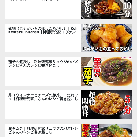
煮物（じゃがいもの煮っころがし）｜Koh
Kentetsu Kitchen【料理研究家コウケンテ
ツ公式チャンネル】さんのレシピ書き起こ
し
茄子の煮浸し｜料理研究家リュウジのバズ
レシピさんのレシピ書き起こし
丼（ウィンナーとチーズの卵丼）｜だれウ
マ【料理研究家】さんのレシピ書き起こし
豚キムチ｜料理研究家リュウジのバズレシ
ピさんのレシピ書き起こし