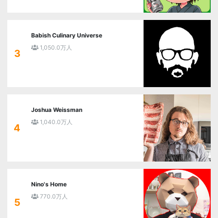
Babish Culinary Universe
1,050.0万人
3
Joshua Weissman
1,040.0万人
4
Nino's Home
770.0万人
5