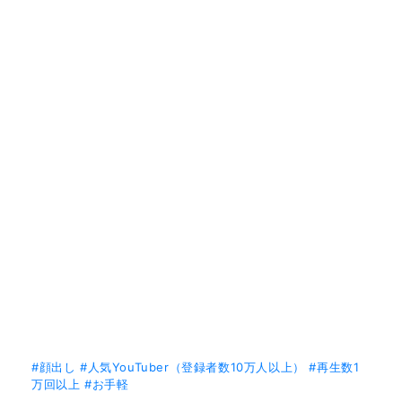
#顔出し
#人気YouTuber（登録者数10万人以上）
#再生数1
万回以上
#お手軽