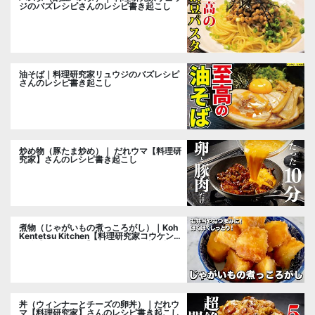
ジのバズレシピさんのレシピ書き起こし
油そば｜料理研究家リュウジのバズレシピ
さんのレシピ書き起こし
炒め物（豚たま炒め）｜ だれウマ【料理研
究家】さんのレシピ書き起こし
煮物（じゃがいもの煮っころがし）｜Koh
Kentetsu Kitchen【料理研究家コウケンテ
ツ公式チャンネル】さんのレシピ書き起こ
し
丼（ウィンナーとチーズの卵丼）｜だれウ
マ【料理研究家】さんのレシピ書き起こし