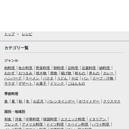
トップ
レシピ
カテゴリ一覧
ジャンル
肉料理
魚介料理
野菜料理
卵料理
豆料理
豆腐料理
鍋料理
おかず
おつまみ
焼き物
煮物
揚げ物
粉もの
丼もの
カレー
ハンバーグ
ラーメン
パスタ
うどん
そば
パン
スープ・汁物
サラダ
デザート
お菓子
ドリンク
ごはんもの
季節料理
春
夏
秋
冬
お正月
バレンタインデー
ホワイトデー
クリスマス
国別・地域別
和食
洋食
中華料理
韓国料理
エスニック料理
イタリアン
フレンチ
アメリカ料理
ドイツ料理
スペイン料理
ハワイ料理