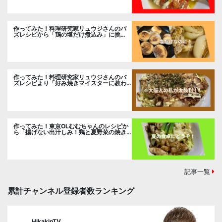
作ってみた！料理研究家リュウジさんのバ
ズレシピから「鶏の塩だけ煮込み」に挑
戦。
作ってみた！料理研究家リュウジさんのバ
ズレシピより「好み焼きマイスターに教わ
るお好み焼」に挑戦。
作ってみた！東京OLむむちゃんのレシピか
ら「揚げない出汁しみ！鶏と夏野菜の焼き
浸し」に挑戦。
記事一覧
累計チャンネル登録者数ランキング
HikakinTV