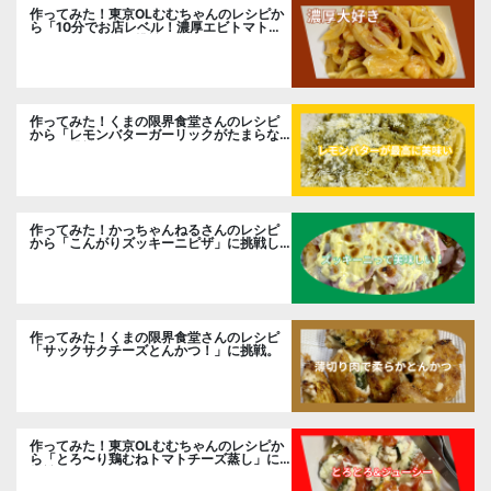
作ってみた！東京OLむむちゃんのレシピか
ら「10分でお店レベル！濃厚エビトマトク
リームパスタ」に挑戦
作ってみた！くまの限界食堂さんのレシピ
から「レモンバターガーリックがたまらな
い」に挑戦。
作ってみた！かっちゃんねるさんのレシピ
から「こんがりズッキーニピザ」に挑戦し
ました。
作ってみた！くまの限界食堂さんのレシピ
「サックサクチーズとんかつ！」に挑戦。
作ってみた！東京OLむむちゃんのレシピか
ら「とろ〜り鶏むねトマトチーズ蒸し」に
挑戦