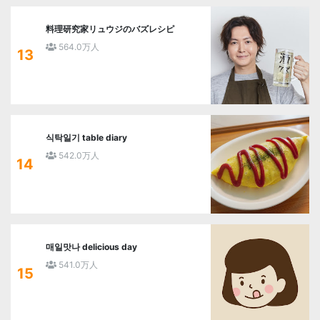
料理研究家リュウジのバズレシピ
564.0万人
13
식탁일기 table diary
542.0万人
14
매일맛나 delicious day
541.0万人
15