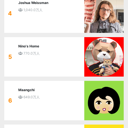
Joshua Weissman
1,040.0万人
4
Nino's Home
770.0万人
5
Maangchi
649.0万人
6