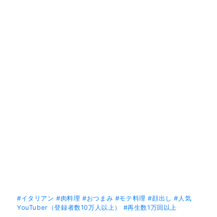
#イタリアン
#肉料理
#おつまみ
#モテ料理
#顔出し
#人気
YouTuber（登録者数10万人以上）
#再生数1万回以上