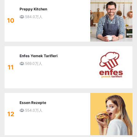
Preppy Kitchen
584.0万人
10
Enfes Yemek Tarifleri
569.0万人
11
Essen Rezepte
554.0万人
12