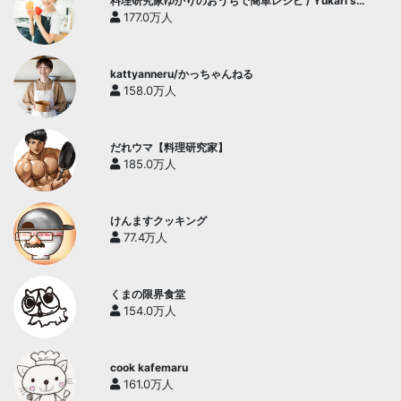
料理研究家ゆかりのおうちで簡単レシピ / Yukari's
Kitchen
177.0万人
kattyanneru/かっちゃんねる
158.0万人
だれウマ【料理研究家】
185.0万人
けんますクッキング
77.4万人
くまの限界食堂
154.0万人
cook kafemaru
161.0万人