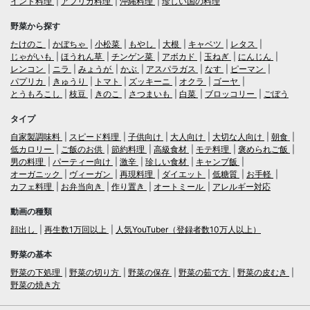
インド料理
アフリカ料理
沖縄料理
珍しい国の料理
野菜から探す
たけのこ
かぼちゃ
小松菜
もやし
大根
キャベツ
レタス
じゃがいも
ほうれん草
チンゲン菜
アボカド
玉ねぎ
にんじん
レンコン
ニラ
みょうが
かぶ
アスパラガス
なす
ピーマン
パプリカ
きゅうり
トマト
ズッキーニ
オクラ
ゴーヤ
とうもろこし
枝豆
きのこ
さつまいも
白菜
ブロッコリー
ごぼう
タイプ
自家製調味料
スピード料理
子供向け
大人向け
大切な人向け
朝食
低カロリー
ご飯のお供
節約料理
高級食材
モテ料理
褒められご飯
男の料理
パーティー向け
激辛
珍しい食材
キャンプ飯
オーガニック
ヴィーガン
再現料理
ダイエット
低糖質
お手軽
カフェ料理
お弁当向き
作り置き
オートミール
アレルギー対応
動画の種類
顔出し
再生数1万回以上
人気YouTuber（登録者数10万人以上）
野菜の基本
野菜の下処理
野菜の切り方
野菜の保存
野菜の茹で方
野菜の皮むき
野菜の焼き方