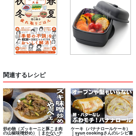
関連するレシピ
炒め物（ズッキーニと豚こま肉
ケーキ（バナナロールケーキ）
の山椒味噌炒め）｜まかないチ
｜syun cookingさんのレシピ書