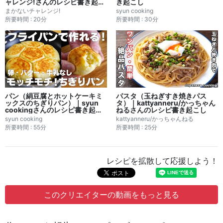
ャレンジ!さんのレシピ書き起こ
き起こし
し
まかないチャレンジ!
syun cooking
所要時間 : 20分
所要時間 : 30分
パン（絹豆腐とホットケーキミ
パスタ（玉ねぎすき焼きパス
ックスのちぎりパン）｜syun
タ）｜kattyanneru/かっちゃん
cookingさんのレシピ書き起こ
ねるさんのレシピ書き起こし
し
syun cooking
kattyanneru/かっちゃんねる
所要時間 : 55分
所要時間 : 25分
レシピを拡散して応援しよう！
このクリエイターの動画をもっと見る