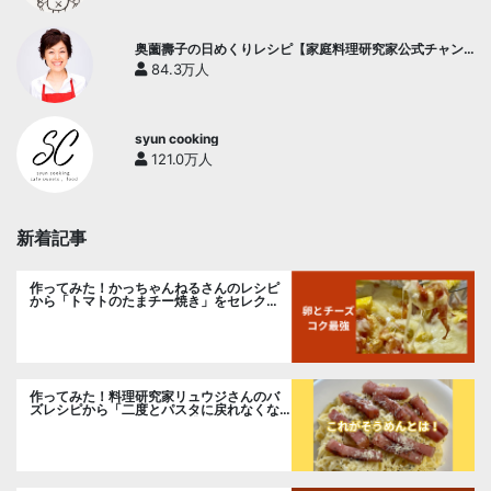
奥薗壽子の日めくりレシピ【家庭料理研究家公式チャン
ネル】
84.3万人
syun cooking
121.0万人
新着記事
作ってみた！かっちゃんねるさんのレシピ
から「トマトのたまチー焼き」をセレク
ト。
作ってみた！料理研究家リュウジさんのバ
ズレシピから「二度とパスタに戻れなくな
る冷やしカルボナーラ」に挑戦。