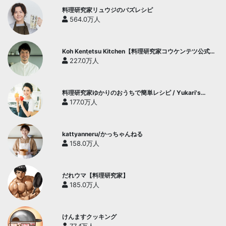
料理研究家リュウジのバズレシピ
564.0万人
Koh Kentetsu Kitchen【料理研究家コウケンテツ公式チ
ャンネル】
227.0万人
料理研究家ゆかりのおうちで簡単レシピ / Yukari's
Kitchen
177.0万人
kattyanneru/かっちゃんねる
158.0万人
だれウマ【料理研究家】
185.0万人
けんますクッキング