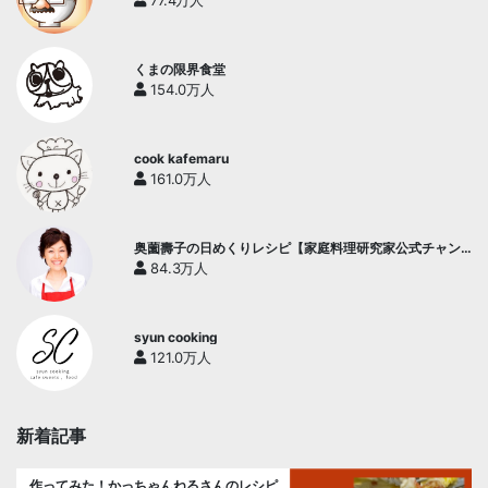
77.4万人
くまの限界食堂
154.0万人
cook kafemaru
161.0万人
奥薗壽子の日めくりレシピ【家庭料理研究家公式チャン
ネル】
84.3万人
syun cooking
121.0万人
新着記事
作ってみた！かっちゃんねるさんのレシピ