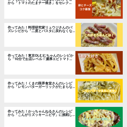
から「トマトのたまチー焼き」をセレク
ト。
作ってみた！料理研究家リュウジさんのバ
ズレシピから「二度とパスタに戻れなくな
る冷やしカルボナーラ」に挑戦。
作ってみた！東京OLむむちゃんのレシピか
ら「10分でお店レベル！濃厚エビトマトク
リームパスタ」に挑戦
作ってみた！くまの限界食堂さんのレシピ
から「レモンバターガーリックがたまらな
い」に挑戦。
作ってみた！かっちゃんねるさんのレシピ
から「こんがりズッキーニピザ」に挑戦し
ました。