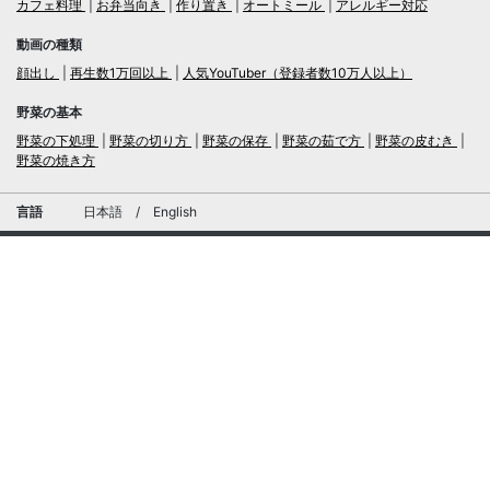
カフェ料理
お弁当向き
作り置き
オートミール
アレルギー対応
動画の種類
顔出し
再生数1万回以上
人気YouTuber（登録者数10万人以上）
野菜の基本
野菜の下処理
野菜の切り方
野菜の保存
野菜の茹で方
野菜の皮むき
野菜の焼き方
言語
日本語
/
English
ログイン・新規会員登録
TubeRecipe
運営会社
お問い合わせにおける個人情報の取扱いについて
広告掲載及び当サイトへの情報掲載について