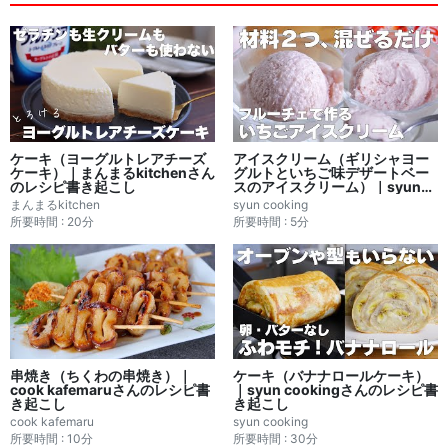
ケーキ（ヨーグルトレアチーズ
アイスクリーム（ギリシャヨー
ケーキ）｜まんまるkitchenさん
グルトといちご味デザートベー
のレシピ書き起こし
スのアイスクリーム）｜syun
cookingさんのレシピ書き起こ
まんまるkitchen
syun cooking
し
所要時間 : 20分
所要時間 : 5分
串焼き（ちくわの串焼き）｜
ケーキ（バナナロールケーキ）
cook kafemaruさんのレシピ書
｜syun cookingさんのレシピ書
き起こし
き起こし
cook kafemaru
syun cooking
所要時間 : 10分
所要時間 : 30分