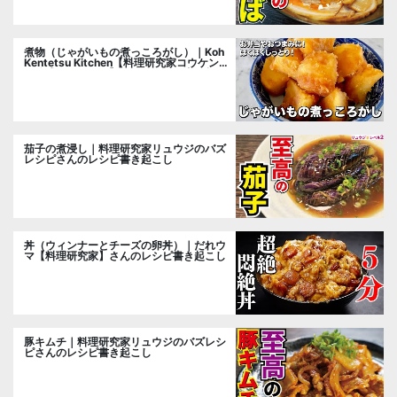
煮物（じゃがいもの煮っころがし）｜Koh
Kentetsu Kitchen【料理研究家コウケンテ
ツ公式チャンネル】さんのレシピ書き起こ
し
茄子の煮浸し｜料理研究家リュウジのバズ
レシピさんのレシピ書き起こし
丼（ウィンナーとチーズの卵丼）｜だれウ
マ【料理研究家】さんのレシピ書き起こし
豚キムチ｜料理研究家リュウジのバズレシ
ピさんのレシピ書き起こし