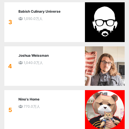
Babish Culinary Universe
1,050.0万人
3
Joshua Weissman
1,040.0万人
4
Nino's Home
770.0万人
5