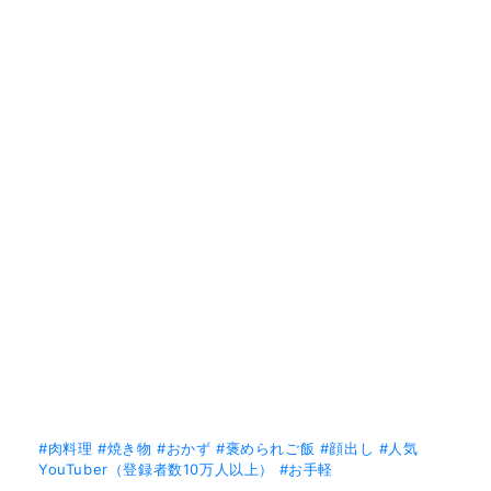
#肉料理
#焼き物
#おかず
#褒められご飯
#顔出し
#人気
YouTuber（登録者数10万人以上）
#お手軽