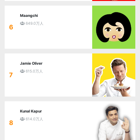
Maangchi
649.0万人
6
Jamie Oliver
615.0万人
7
Kunal Kapur
614.0万人
8