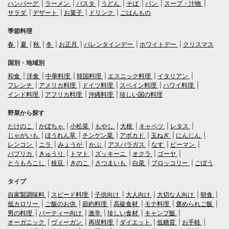
ハンバーグ
ラーメン
パスタ
うどん
そば
パン
スープ・汁物
サラダ
デザート
お菓子
ドリンク
ごはんもの
季節料理
春
夏
秋
冬
お正月
バレンタインデー
ホワイトデー
クリスマス
国別・地域別
和食
洋食
中華料理
韓国料理
エスニック料理
イタリアン
フレンチ
アメリカ料理
ドイツ料理
スペイン料理
ハワイ料理
インド料理
アフリカ料理
沖縄料理
珍しい国の料理
野菜から探す
たけのこ
かぼちゃ
小松菜
もやし
大根
キャベツ
レタス
じゃがいも
ほうれん草
チンゲン菜
アボカド
玉ねぎ
にんじん
レンコン
ニラ
みょうが
かぶ
アスパラガス
なす
ピーマン
パプリカ
きゅうり
トマト
ズッキーニ
オクラ
ゴーヤ
とうもろこし
枝豆
きのこ
さつまいも
白菜
ブロッコリー
ごぼう
タイプ
自家製調味料
スピード料理
子供向け
大人向け
大切な人向け
朝食
低カロリー
ご飯のお供
節約料理
高級食材
モテ料理
褒められご飯
男の料理
パーティー向け
激辛
珍しい食材
キャンプ飯
オーガニック
ヴィーガン
再現料理
ダイエット
低糖質
お手軽