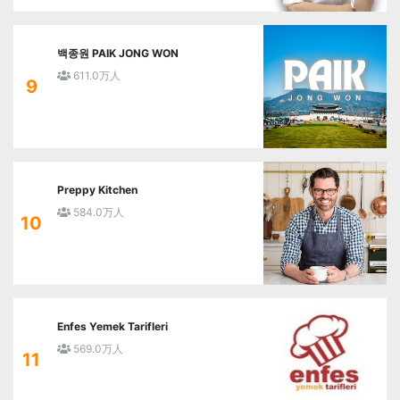
백종원 PAIK JONG WON
611.0万人
9
Preppy Kitchen
584.0万人
10
Enfes Yemek Tarifleri
569.0万人
11