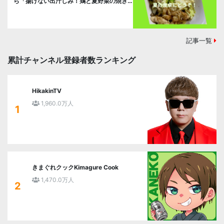
ら「揚げない出汁しみ！鶏と夏野菜の焼き
浸し」に挑戦。
記事一覧
累計チャンネル登録者数ランキング
HikakinTV
1,960.0万人
1
きまぐれクックKimagure Cook
1,470.0万人
2