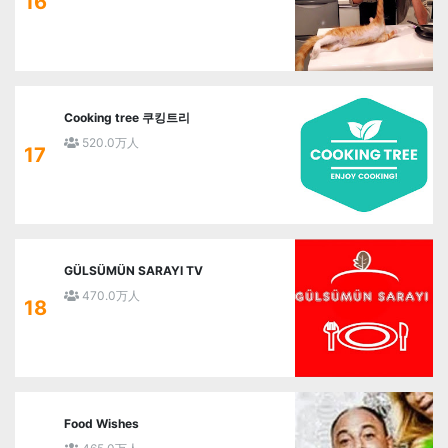
16
Cooking tree 쿠킹트리
520.0万人
17
GÜLSÜMÜN SARAYI TV
470.0万人
18
Food Wishes