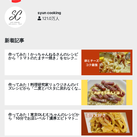
syun cooking
121.0万人
新着記事
作ってみた！かっちゃんねるさんのレシピ
から「トマトのたまチー焼き」をセレク
ト。
作ってみた！料理研究家リュウジさんのバ
ズレシピから「二度とパスタに戻れなくな
る冷やしカルボナーラ」に挑戦。
作ってみた！東京OLむむちゃんのレシピか
ら「10分でお店レベル！濃厚エビトマトク
リームパスタ」に挑戦