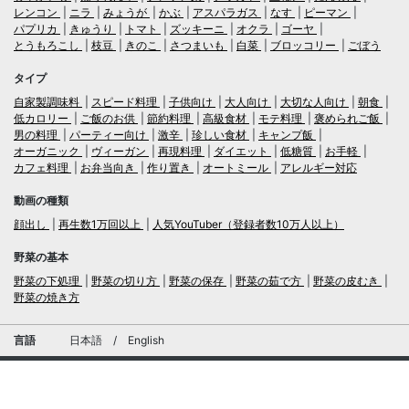
レンコン
ニラ
みょうが
かぶ
アスパラガス
なす
ピーマン
パプリカ
きゅうり
トマト
ズッキーニ
オクラ
ゴーヤ
とうもろこし
枝豆
きのこ
さつまいも
白菜
ブロッコリー
ごぼう
タイプ
自家製調味料
スピード料理
子供向け
大人向け
大切な人向け
朝食
低カロリー
ご飯のお供
節約料理
高級食材
モテ料理
褒められご飯
男の料理
パーティー向け
激辛
珍しい食材
キャンプ飯
オーガニック
ヴィーガン
再現料理
ダイエット
低糖質
お手軽
カフェ料理
お弁当向き
作り置き
オートミール
アレルギー対応
動画の種類
顔出し
再生数1万回以上
人気YouTuber（登録者数10万人以上）
野菜の基本
野菜の下処理
野菜の切り方
野菜の保存
野菜の茹で方
野菜の皮むき
野菜の焼き方
言語
日本語
/
English