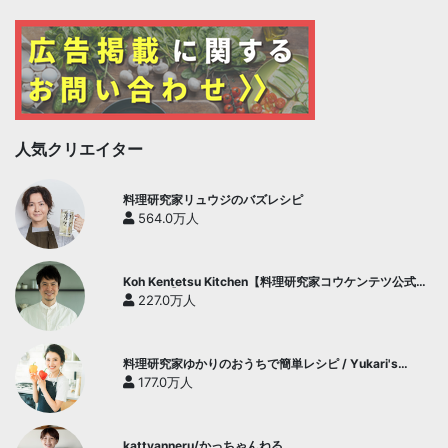
人気クリエイター
料理研究家リュウジのバズレシピ
564.0万人
Koh Kentetsu Kitchen【料理研究家コウケンテツ公式チ
ャンネル】
227.0万人
料理研究家ゆかりのおうちで簡単レシピ / Yukari's
Kitchen
177.0万人
kattyanneru/かっちゃんねる