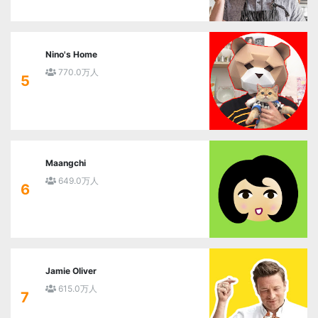
Nino's Home
770.0万人
5
Maangchi
649.0万人
6
Jamie Oliver
615.0万人
7