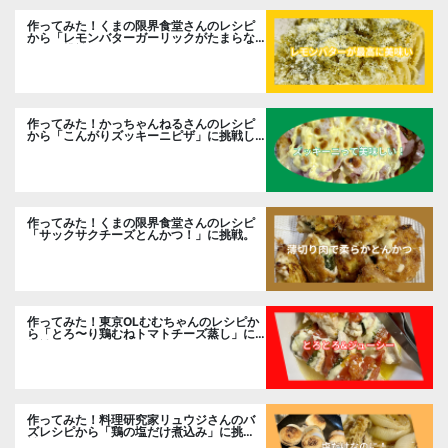
作ってみた！くまの限界食堂さんのレシピ
から「レモンバターガーリックがたまらな
い」に挑戦。
作ってみた！かっちゃんねるさんのレシピ
から「こんがりズッキーニピザ」に挑戦し
ました。
作ってみた！くまの限界食堂さんのレシピ
「サックサクチーズとんかつ！」に挑戦。
作ってみた！東京OLむむちゃんのレシピか
ら「とろ〜り鶏むねトマトチーズ蒸し」に
挑戦
作ってみた！料理研究家リュウジさんのバ
ズレシピから「鶏の塩だけ煮込み」に挑
戦。