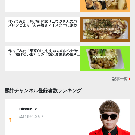
作ってみた！料理研究家リュウジさんのバ
ズレシピより「好み焼きマイスターに教わ
るお好み焼」に挑戦。
作ってみた！東京OLむむちゃんのレシピか
ら「揚げない出汁しみ！鶏と夏野菜の焼き
浸し」に挑戦。
記事一覧
累計チャンネル登録者数ランキング
HikakinTV
1,960.0万人
1