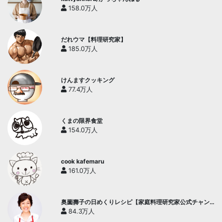
158.0万人
だれウマ【料理研究家】
185.0万人
けんますクッキング
77.4万人
くまの限界食堂
154.0万人
cook kafemaru
161.0万人
奥薗壽子の日めくりレシピ【家庭料理研究家公式チャン
ネル】
84.3万人