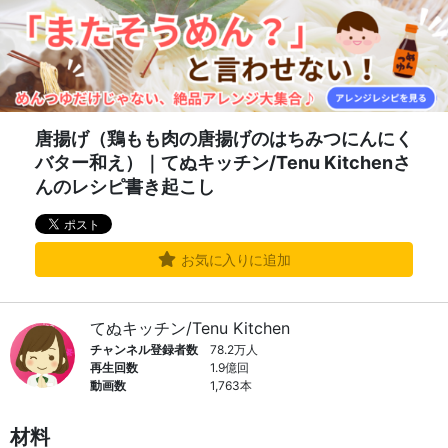
唐揚げ（鶏もも肉の唐揚げのはちみつにんにく
バター和え）｜てぬキッチン/Tenu Kitchenさ
んのレシピ書き起こし
お気に入りに追加
てぬキッチン/Tenu Kitchen
チャンネル登録者数
78.2万人
再生回数
1.9億回
動画数
1,763本
材料