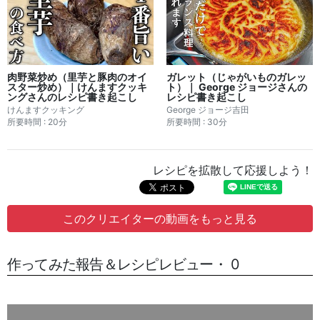
肉野菜炒め（里芋と豚肉のオイ
ガレット（じゃがいものガレッ
スター炒め）｜けんますクッキ
ト）｜ George ジョージさんの
ングさんのレシピ書き起こし
レシピ書き起こし
けんますクッキング
George ジョージ吉田
所要時間 : 20分
所要時間 : 30分
レシピを拡散して応援しよう！
このクリエイターの動画をもっと見る
作ってみた報告＆レシピレビュー・ 0