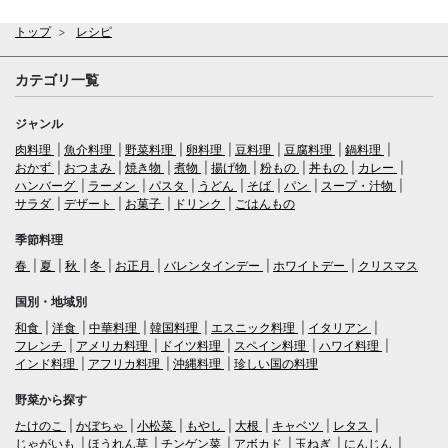
トップ
レシピ
カテゴリ一覧
ジャンル
肉料理
魚介料理
野菜料理
卵料理
豆料理
豆腐料理
鍋料理
おかず
おつまみ
焼き物
煮物
揚げ物
粉もの
丼もの
カレー
ハンバーグ
ラーメン
パスタ
うどん
そば
パン
スープ・汁物
サラダ
デザート
お菓子
ドリンク
ごはんもの
季節料理
春
夏
秋
冬
お正月
バレンタインデー
ホワイトデー
クリスマス
国別・地域別
和食
洋食
中華料理
韓国料理
エスニック料理
イタリアン
フレンチ
アメリカ料理
ドイツ料理
スペイン料理
ハワイ料理
インド料理
アフリカ料理
沖縄料理
珍しい国の料理
野菜から探す
たけのこ
かぼちゃ
小松菜
もやし
大根
キャベツ
レタス
じゃがいも
ほうれん草
チンゲン菜
アボカド
玉ねぎ
にんじん