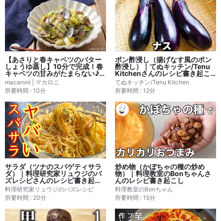
【あさりと春キャベツのバター
ポン酢浸し（揚げなす風のポン
しょうゆ蒸し】10分で完成！春
酢浸し）｜てぬキッチン/Tenu
キャベツの甘みがたまらない♪｜
Kitchenさんのレシピ書き起こ
macaroni | マカロニさんのレシ
し
macaroni | マカロニ
てぬキッチン/Tenu Kitchen
ピ書き起こし
所要時間 : 10分
所要時間 : 12分
サラダ（ツナのスパゲティサラ
炒め物（かぼちゃの種の炒め
ダ）｜料理研究家リュウジのバ
物）｜料理教室のBonちゃんさ
ズレシピさんのレシピ書き起こ
んのレシピ書き起こし
し
料理研究家リュウジのバズレシピ
料理教室のBonちゃん
所要時間 : 20分
所要時間 : 15分