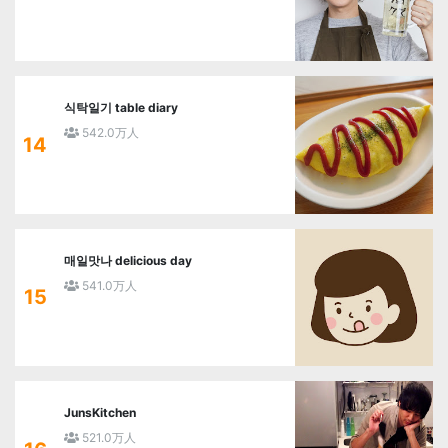
식탁일기 table diary
542.0万人
14
매일맛나 delicious day
541.0万人
15
JunsKitchen
521.0万人