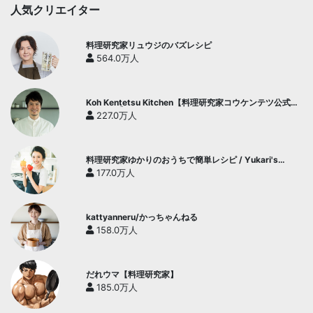
人気クリエイター
料理研究家リュウジのバズレシピ
564.0万人
Koh Kentetsu Kitchen【料理研究家コウケンテツ公式チ
ャンネル】
227.0万人
料理研究家ゆかりのおうちで簡単レシピ / Yukari's
Kitchen
177.0万人
kattyanneru/かっちゃんねる
158.0万人
だれウマ【料理研究家】
185.0万人