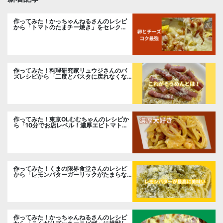
作ってみた！かっちゃんねるさんのレシピ
から「トマトのたまチー焼き」をセレク
ト。
作ってみた！料理研究家リュウジさんのバ
ズレシピから「二度とパスタに戻れなくな
る冷やしカルボナーラ」に挑戦。
作ってみた！東京OLむむちゃんのレシピか
ら「10分でお店レベル！濃厚エビトマトク
リームパスタ」に挑戦
作ってみた！くまの限界食堂さんのレシピ
から「レモンバターガーリックがたまらな
い」に挑戦。
作ってみた！かっちゃんねるさんのレシピ