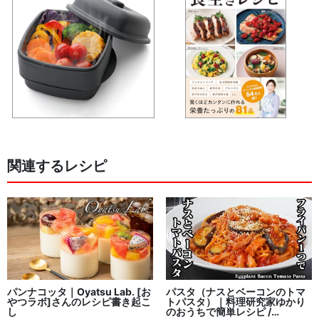
関連するレシピ
パンナコッタ｜Oyatsu Lab. [お
パスタ（ナスとベーコンのトマ
やつラボ]さんのレシピ書き起こ
トパスタ）｜料理研究家ゆかり
し
のおうちで簡単レシピ /