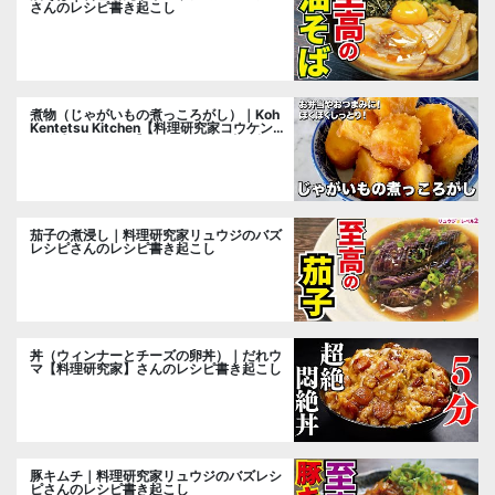
さんのレシピ書き起こし
煮物（じゃがいもの煮っころがし）｜Koh
Kentetsu Kitchen【料理研究家コウケンテ
ツ公式チャンネル】さんのレシピ書き起こ
し
茄子の煮浸し｜料理研究家リュウジのバズ
レシピさんのレシピ書き起こし
丼（ウィンナーとチーズの卵丼）｜だれウ
マ【料理研究家】さんのレシピ書き起こし
豚キムチ｜料理研究家リュウジのバズレシ
ピさんのレシピ書き起こし