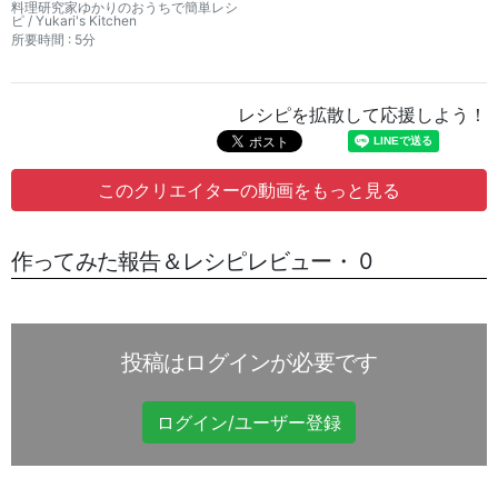
んのレシピ書き起こし
料理研究家ゆかりのおうちで簡単レシ
ピ / Yukari's Kitchen
所要時間 : 5分
レシピを拡散して応援しよう！
このクリエイターの動画をもっと見る
作ってみた報告＆レシピレビュー・ 0
投稿はログインが必要です
ログイン/ユーザー登録