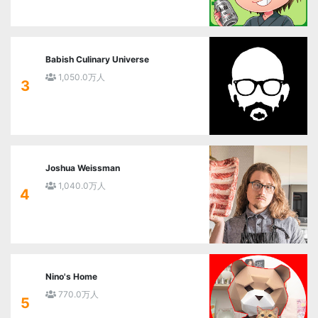
Babish Culinary Universe
1,050.0万人
3
Joshua Weissman
1,040.0万人
4
Nino's Home
770.0万人
5