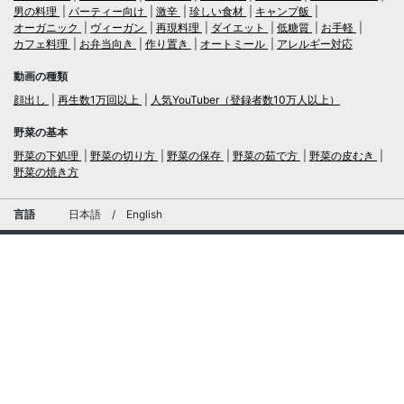
男の料理
パーティー向け
激辛
珍しい食材
キャンプ飯
オーガニック
ヴィーガン
再現料理
ダイエット
低糖質
お手軽
カフェ料理
お弁当向き
作り置き
オートミール
アレルギー対応
動画の種類
顔出し
再生数1万回以上
人気YouTuber（登録者数10万人以上）
野菜の基本
野菜の下処理
野菜の切り方
野菜の保存
野菜の茹で方
野菜の皮むき
野菜の焼き方
言語
日本語
/
English
ログイン・新規会員登録
TubeRecipe
運営会社