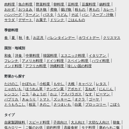
肉料理
魚介料理
野菜料理
卵料理
豆料理
豆腐料理
鍋料理
おかず
おつまみ
焼き物
煮物
揚げ物
粉もの
丼もの
カレー
ハンバーグ
ラーメン
パスタ
うどん
そば
パン
スープ・汁物
サラダ
デザート
お菓子
ドリンク
ごはんもの
季節料理
春
夏
秋
冬
お正月
バレンタインデー
ホワイトデー
クリスマス
国別・地域別
和食
洋食
中華料理
韓国料理
エスニック料理
イタリアン
フレンチ
アメリカ料理
ドイツ料理
スペイン料理
ハワイ料理
インド料理
アフリカ料理
沖縄料理
珍しい国の料理
野菜から探す
たけのこ
かぼちゃ
小松菜
もやし
大根
キャベツ
レタス
じゃがいも
ほうれん草
チンゲン菜
アボカド
玉ねぎ
にんじん
レンコン
ニラ
みょうが
かぶ
アスパラガス
なす
ピーマン
パプリカ
きゅうり
トマト
ズッキーニ
オクラ
ゴーヤ
とうもろこし
枝豆
きのこ
さつまいも
白菜
ブロッコリー
ごぼう
タイプ
自家製調味料
スピード料理
子供向け
大人向け
大切な人向け
朝食
低カロリー
ご飯のお供
節約料理
高級食材
モテ料理
褒められご飯