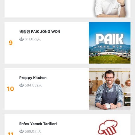
백종원 PAIK JONG WON
611.0万人
9
Preppy Kitchen
584.0万人
10
Enfes Yemek Tarifleri
569.0万人
11