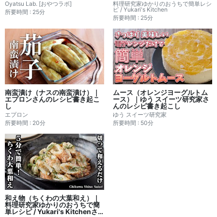
Yukari's Kitchenさんのレシピ
Oyatsu Lab. [おやつラボ]
料理研究家ゆかりのおうちで簡単レシ
書き起こし
ピ / Yukari's Kitchen
所要時間 : 25分
所要時間 : 25分
南蛮漬け（ナスの南蛮漬け）｜
ムース（オレンジヨーグルトム
エプロンさんのレシピ書き起こ
ース）｜ゆう スイーツ研究家さ
し
んのレシピ書き起こし
エプロン
ゆう スイーツ研究家
所要時間 : 20分
所要時間 : 50分
和え物（ちくわの大葉和え）｜
料理研究家ゆかりのおうちで簡
単レシピ / Yukari's Kitchenさ