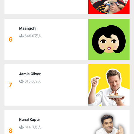
Maangchi
649.0万人
6
Jamie Oliver
615.0万人
7
Kunal Kapur
614.0万人
8