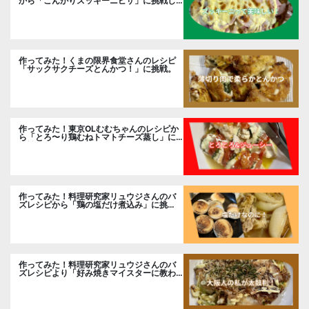
から「こんがりズッキーニピザ」に挑戦し
ました。
作ってみた！くまの限界食堂さんのレシピ
「サックサクチーズとんかつ！」に挑戦。
作ってみた！東京OLむむちゃんのレシピか
ら「とろ〜り鶏むねトマトチーズ蒸し」に
挑戦
作ってみた！料理研究家リュウジさんのバ
ズレシピから「鶏の塩だけ煮込み」に挑
戦。
作ってみた！料理研究家リュウジさんのバ
ズレシピより「好み焼きマイスターに教わ
るお好み焼」に挑戦。