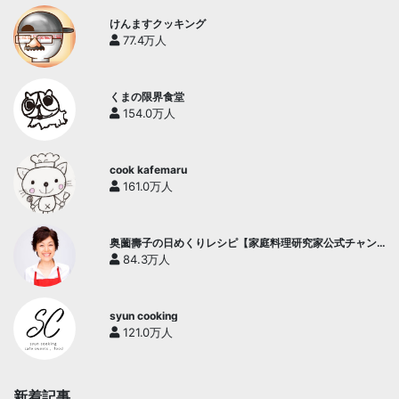
けんますクッキング
77.4万人
くまの限界食堂
154.0万人
cook kafemaru
161.0万人
奥薗壽子の日めくりレシピ【家庭料理研究家公式チャン
ネル】
84.3万人
syun cooking
121.0万人
新着記事