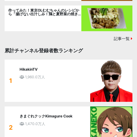
作ってみた！東京OLむむちゃんのレシピか
ら「揚げない出汁しみ！鶏と夏野菜の焼き
浸し」に挑戦。
記事一覧
累計チャンネル登録者数ランキング
HikakinTV
1,960.0万人
1
きまぐれクックKimagure Cook
1,470.0万人
2