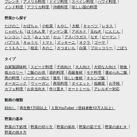
フレンチ
アメリカ料理
ドイツ料理
スペイン料理
ハワイ料理
インド料理
アフリカ料理
沖縄料理
珍しい国の料理
野菜から探す
たけのこ
かぼちゃ
小松菜
もやし
大根
キャベツ
レタス
じゃがいも
ほうれん草
チンゲン菜
アボカド
玉ねぎ
にんじん
レンコン
ニラ
みょうが
かぶ
アスパラガス
なす
ピーマン
パプリカ
きゅうり
トマト
ズッキーニ
オクラ
ゴーヤ
とうもろこし
枝豆
きのこ
さつまいも
白菜
ブロッコリー
ごぼう
タイプ
自家製調味料
スピード料理
子供向け
大人向け
大切な人向け
朝食
低カロリー
ご飯のお供
節約料理
高級食材
モテ料理
褒められご飯
男の料理
パーティー向け
激辛
珍しい食材
キャンプ飯
オーガニック
ヴィーガン
再現料理
ダイエット
低糖質
お手軽
カフェ料理
お弁当向き
作り置き
オートミール
アレルギー対応
動画の種類
顔出し
再生数1万回以上
人気YouTuber（登録者数10万人以上）
野菜の基本
野菜の下処理
野菜の切り方
野菜の保存
野菜の茹で方
野菜の皮むき
野菜の焼き方