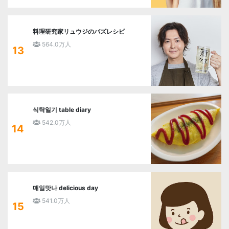
料理研究家リュウジのバズレシピ
564.0万人
13
식탁일기 table diary
542.0万人
14
매일맛나 delicious day
541.0万人
15