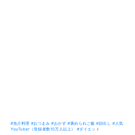
#魚介料理
#おつまみ
#おかず
#褒められご飯
#顔出し
#人気
YouTuber（登録者数10万人以上）
#ダイエット