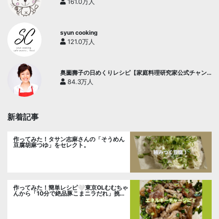
161.0万人
syun cooking
121.0万人
奥薗壽子の日めくりレシピ【家庭料理研究家公式チャン
ネル】
84.3万人
新着記事
作ってみた！タサン志麻さんの「そうめん
豆腐胡麻つゆ」をセレクト。
作ってみた！簡単レシピ🤍東京OLむむちゃ
んから「10分で絶品豚こまニラだれ」挑
戦。