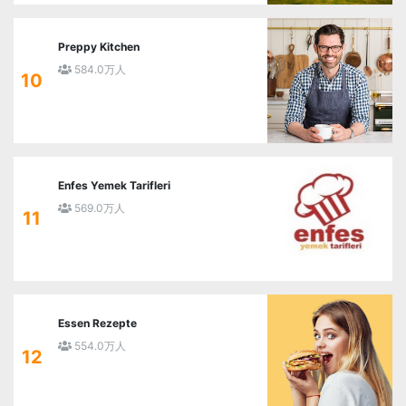
Preppy Kitchen
584.0万人
10
Enfes Yemek Tarifleri
569.0万人
11
Essen Rezepte
554.0万人
12