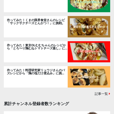
ました。
作ってみた！くまの限界食堂さんのレシピ
「サックサクチーズとんかつ！」に挑戦。
作ってみた！東京OLむむちゃんのレシピか
ら「とろ〜り鶏むねトマトチーズ蒸し」に
挑戦
作ってみた！料理研究家リュウジさんのバ
ズレシピから「鶏の塩だけ煮込み」に挑
戦。
記事一覧
累計チャンネル登録者数ランキング