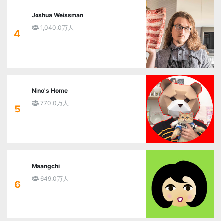
Joshua Weissman
1,040.0万人
4
Nino's Home
770.0万人
5
Maangchi
649.0万人
6