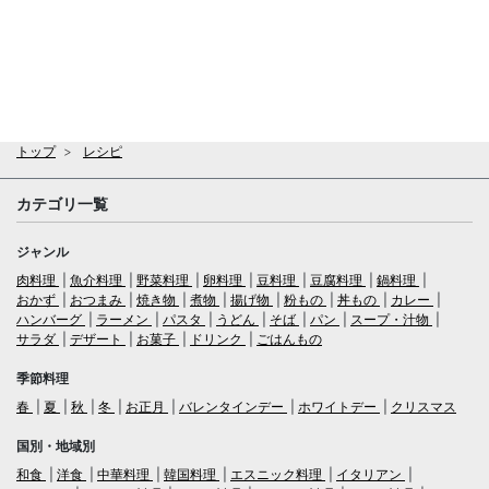
トップ
レシピ
カテゴリ一覧
ジャンル
肉料理
魚介料理
野菜料理
卵料理
豆料理
豆腐料理
鍋料理
おかず
おつまみ
焼き物
煮物
揚げ物
粉もの
丼もの
カレー
ハンバーグ
ラーメン
パスタ
うどん
そば
パン
スープ・汁物
サラダ
デザート
お菓子
ドリンク
ごはんもの
季節料理
春
夏
秋
冬
お正月
バレンタインデー
ホワイトデー
クリスマス
国別・地域別
和食
洋食
中華料理
韓国料理
エスニック料理
イタリアン