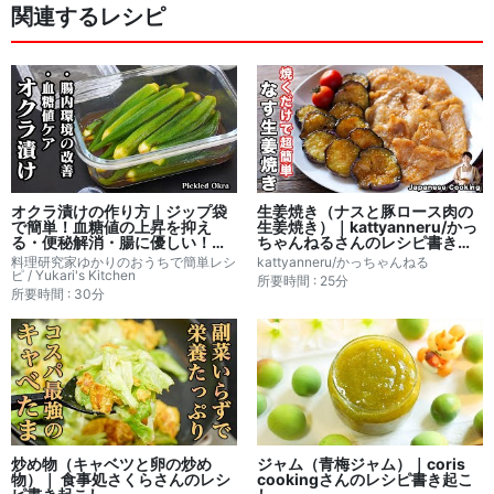
関連するレシピ
オクラ漬けの作り方｜ジップ袋
生姜焼き（ナスと豚ロース肉の
で簡単！血糖値の上昇を抑え
生姜焼き）｜kattyanneru/かっ
る・便秘解消・腸に優しい！作
ちゃんねるさんのレシピ書き起
り置き・おつまみにもピッタリ
こし
料理研究家ゆかりのおうちで簡単レシ
kattyanneru/かっちゃんねる
副菜レシピ｜料理研究家ゆかり
ピ / Yukari's Kitchen
所要時間 : 25分
のおうちで簡単レシピ書き起こ
所要時間 : 30分
し
炒め物（キャベツと卵の炒め
ジャム（青梅ジャム）｜coris
物）｜ 食事処さくらさんのレシ
cookingさんのレシピ書き起こ