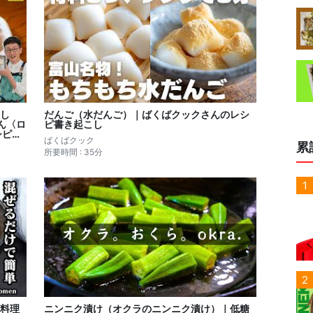
し
だんご（水だんご）｜ばくばクックさんのレシ
ん〈ロ
ピ書き起こし
シピ書
ばくばクック
累
所要時間 : 35分
1
2
料理
ニンニク漬け（オクラのニンニク漬け）｜低糖