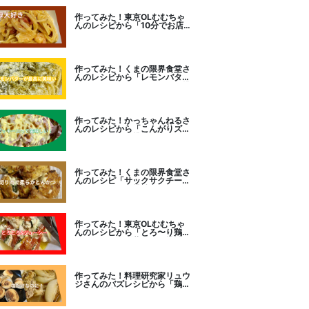
作ってみた！東京OLむむちゃ
んのレシピから「10分でお店
レベル！濃厚エビトマトクリー
ムパスタ」に挑戦
作ってみた！くまの限界食堂さ
んのレシピから「レモンバター
ガーリックがたまらない」に挑
戦。
作ってみた！かっちゃんねるさ
んのレシピから「こんがりズッ
キーニピザ」に挑戦しました。
作ってみた！くまの限界食堂さ
んのレシピ「サックサクチーズ
とんかつ！」に挑戦。
作ってみた！東京OLむむちゃ
んのレシピから「とろ〜り鶏む
ねトマトチーズ蒸し」に挑戦
作ってみた！料理研究家リュウ
ジさんのバズレシピから「鶏の
塩だけ煮込み」に挑戦。