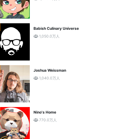
Babish Culinary Universe
1,050.0万人
Joshua Weissman
1,040.0万人
Nino's Home
770.0万人