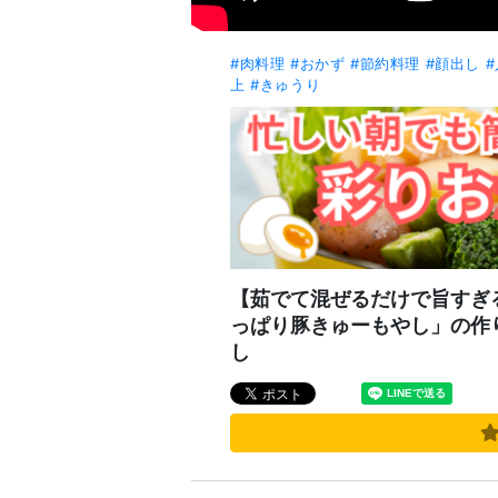
#肉料理
#おかず
#節約料理
#顔出し
#
上
#きゅうり
【茹でて混ぜるだけで旨すぎ
っぱり豚きゅーもやし」の
し