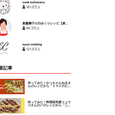
cook kafemaru
161.0万人
奥薗壽子の日めくりレシピ【家庭
料理研究家公式チャンネル】
84.3万人
syun cooking
121.0万人
着記事
作ってみた！かっちゃんねるさ
んのレシピから「トマトのたま
チー焼き」をセレクト。
作ってみた！料理研究家リュウ
ジさんのバズレシピから「二度
とパスタに戻れなくなる冷やし
カルボナーラ」に挑戦。