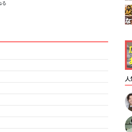
んねる
人