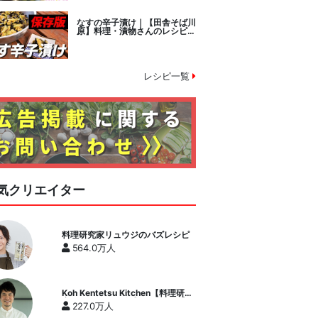
なすの辛子漬け｜【田舎そば川
原】料理・漬物さんのレシピ書
き起こし
レシピ一覧
気クリエイター
料理研究家リュウジのバズレシピ
564.0万人
Koh Kentetsu Kitchen【料理研究
家コウケンテツ公式チャンネル】
227.0万人