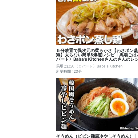
５分放置で異次元の柔らかさ【わさポン蒸
鶏】太らない簡単&爆速レシピ｜馬場ごは
バート〉Baba's Kitchenさんのさんのレ
き起こし
馬場ごはん〈ロバート〉Baba's Kitchen
所要時間 : 20分
そうめん（ビビン麺風冷やしそうめん）｜