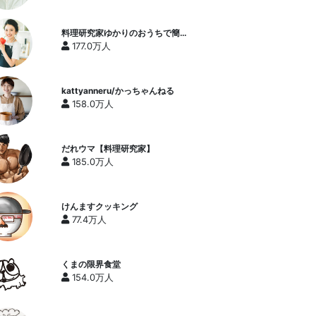
料理研究家ゆかりのおうちで簡単
レシピ / Yukari's Kitchen
177.0万人
kattyanneru/かっちゃんねる
158.0万人
だれウマ【料理研究家】
185.0万人
けんますクッキング
77.4万人
くまの限界食堂
154.0万人