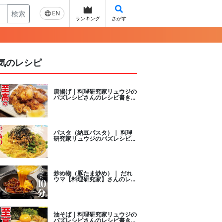
検索
EN
ランキング
さがす
気のレシピ
唐揚げ｜料理研究家リュウジの
バズレシピさんのレシピ書き起
こし
パスタ（納豆パスタ）｜ 料理
研究家リュウジのバズレシピさ
んのレシピ書き起こし
炒め物（豚たま炒め）｜ だれ
ウマ【料理研究家】さんのレシ
ピ書き起こし
油そば｜料理研究家リュウジの
バズレシピさんのレシピ書き起