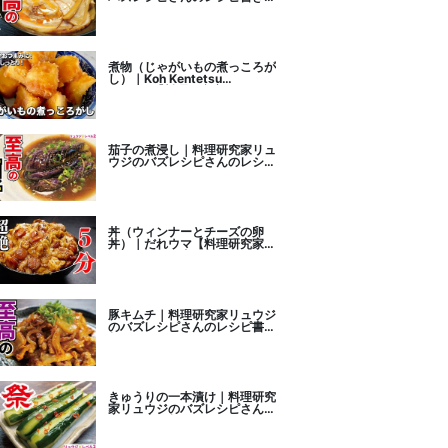
こし
煮物（じゃがいもの煮っころが
し）｜Koh Kentetsu
Kitchen【料理研究家コウケン
テツ公式チャンネル】さんのレ
シピ書き起こし
茄子の煮浸し｜料理研究家リュ
ウジのバズレシピさんのレシピ
書き起こし
丼（ウィンナーとチーズの卵
丼）｜だれウマ【料理研究家】
さんのレシピ書き起こし
豚キムチ｜料理研究家リュウジ
のバズレシピさんのレシピ書き
起こし
きゅうりの一本漬け｜料理研究
家リュウジのバズレシピさんの
レシピ書き起こし