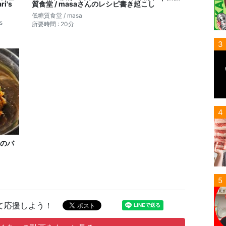
i's
質食堂 / masaさんのレシピ書き起こし
低糖質食堂 / masa
s
所要時間 : 20分
3
4
のバ
5
て応援しよう！