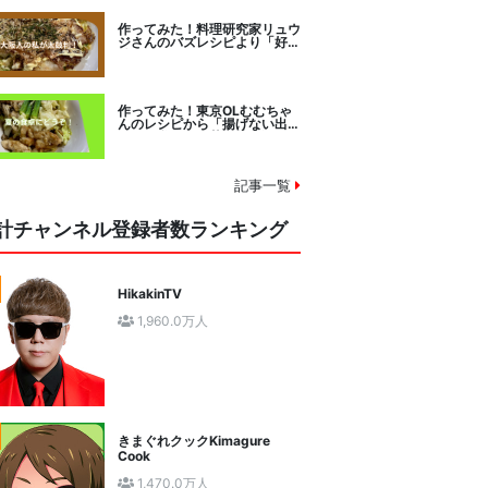
作ってみた！料理研究家リュウ
ジさんのバズレシピより「好み
焼きマイスターに教わるお好み
焼」に挑戦。
作ってみた！東京OLむむちゃ
んのレシピから「揚げない出汁
しみ！鶏と夏野菜の焼き浸し」
に挑戦。
記事一覧
計チャンネル登録者数ランキング
HikakinTV
1,960.0万人
きまぐれクックKimagure
Cook
1,470.0万人