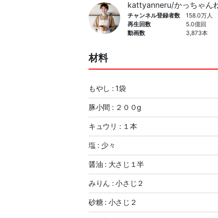
kattyanneru/かっちゃ
チャンネル登録者数
158.0万人
再生回数
5.0億回
動画数
3,873本
材料
もやし : 1袋
豚小間 : ２００g
キュウリ : １本
塩 : 少々
醤油 : 大さじ１半
みりん : 小さじ２
砂糖 : 小さじ２