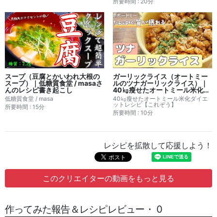
所要時間 : 20分
スープ（豆腐とかいわれ大根の
ガーリックライス（オートミー
スープ）｜低糖質食堂 / masaさ
ルのツナガーリックライス）｜
んのレシピ書き起こし
40㎏瘦せたオートミール米化ダ
イエットレシピ【これぞう】さ
低糖質食堂 / masa
40㎏瘦せたオートミール米化ダイエ
んのレシピ書き起こし
ットレシピ【これぞう】
所要時間 : 15分
所要時間 : 10分
レシピを拡散して応援しよう！
このクリエイターの動画をもっと見る
作ってみた報告＆レシピレビュー・ 0