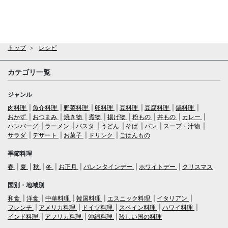
トップ
レシピ
カテゴリ一覧
ジャンル
肉料理
魚介料理
野菜料理
卵料理
豆料理
豆腐料理
鍋料理
おかず
おつまみ
焼き物
煮物
揚げ物
粉もの
丼もの
カレー
ハンバーグ
ラーメン
パスタ
うどん
そば
パン
スープ・汁物
サラダ
デザート
お菓子
ドリンク
ごはんもの
季節料理
春
夏
秋
冬
お正月
バレンタインデー
ホワイトデー
クリスマス
国別・地域別
和食
洋食
中華料理
韓国料理
エスニック料理
イタリアン
フレンチ
アメリカ料理
ドイツ料理
スペイン料理
ハワイ料理
インド料理
アフリカ料理
沖縄料理
珍しい国の料理