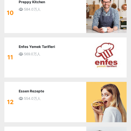
Preppy Kitchen
584.0万人
10
Enfes Yemek Tarifleri
569.0万人
11
Essen Rezepte
554.0万人
12