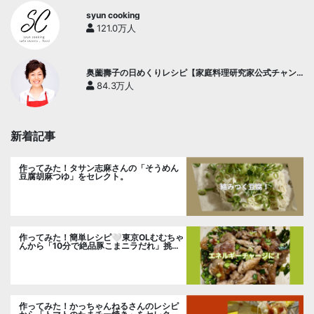
syun cooking
121.0万人
奥薗壽子の日めくりレシピ【家庭料理研究家公式チャン
ネル】
84.3万人
新着記事
作ってみた！タサン志麻さんの「そうめん
豆腐胡麻つゆ」をセレクト。
作ってみた！簡単レシピ🤍東京OLむむちゃ
んから「10分で絶品豚こまニラだれ」挑
戦。
作ってみた！かっちゃんねるさんのレシピ