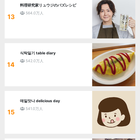
料理研究家リュウジのバズレシピ
564.0万人
13
식탁일기 table diary
542.0万人
14
매일맛나 delicious day
541.0万人
15