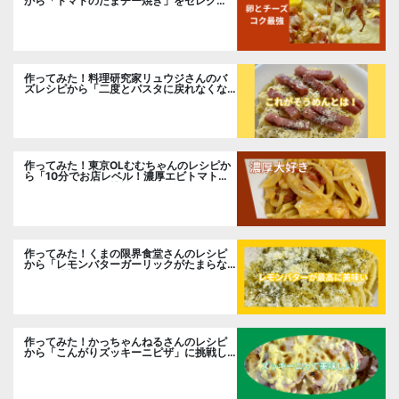
から「トマトのたまチー焼き」をセレク
ト。
作ってみた！料理研究家リュウジさんのバ
ズレシピから「二度とパスタに戻れなくな
る冷やしカルボナーラ」に挑戦。
作ってみた！東京OLむむちゃんのレシピか
ら「10分でお店レベル！濃厚エビトマトク
リームパスタ」に挑戦
作ってみた！くまの限界食堂さんのレシピ
から「レモンバターガーリックがたまらな
い」に挑戦。
作ってみた！かっちゃんねるさんのレシピ
から「こんがりズッキーニピザ」に挑戦し
ました。