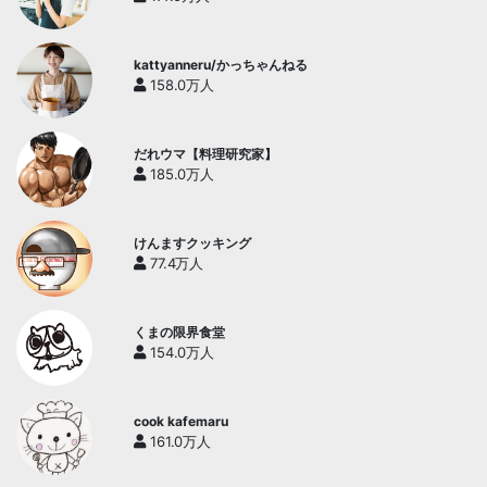
kattyanneru/かっちゃんねる
158.0万人
だれウマ【料理研究家】
185.0万人
けんますクッキング
77.4万人
くまの限界食堂
154.0万人
cook kafemaru
161.0万人