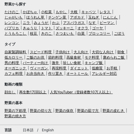
野菜から探す
たけのこ
かぼちゃ
小松菜
もやし
大根
キャベツ
レタス
じゃがいも
ほうれん草
チンゲン菜
アボカド
玉ねぎ
にんじん
レンコン
ニラ
みょうが
かぶ
アスパラガス
なす
ピーマン
パプリカ
きゅうり
トマト
ズッキーニ
オクラ
ゴーヤ
とうもろこし
枝豆
きのこ
さつまいも
白菜
ブロッコリー
ごぼう
タイプ
自家製調味料
スピード料理
子供向け
大人向け
大切な人向け
朝食
低カロリー
ご飯のお供
節約料理
高級食材
モテ料理
褒められご飯
男の料理
パーティー向け
激辛
珍しい食材
キャンプ飯
オーガニック
ヴィーガン
再現料理
ダイエット
低糖質
お手軽
カフェ料理
お弁当向き
作り置き
オートミール
アレルギー対応
動画の種類
顔出し
再生数1万回以上
人気YouTuber（登録者数10万人以上）
野菜の基本
野菜の下処理
野菜の切り方
野菜の保存
野菜の茹で方
野菜の皮むき
野菜の焼き方
言語
日本語
/
English