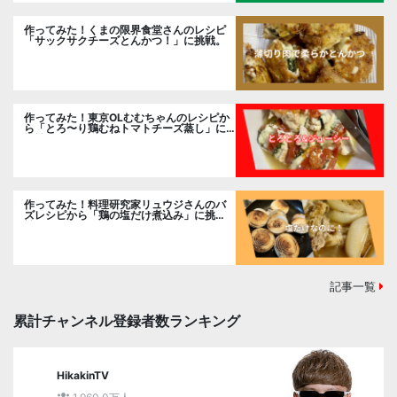
作ってみた！くまの限界食堂さんのレシピ
「サックサクチーズとんかつ！」に挑戦。
作ってみた！東京OLむむちゃんのレシピか
ら「とろ〜り鶏むねトマトチーズ蒸し」に
挑戦
作ってみた！料理研究家リュウジさんのバ
ズレシピから「鶏の塩だけ煮込み」に挑
戦。
記事一覧
累計チャンネル登録者数ランキング
HikakinTV