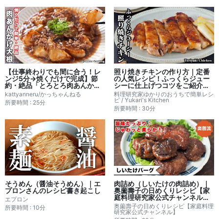
【仕事終わりでも間に合う！レ
照り焼きチキンの作り方｜定番
ンジ5分→焼くだけで完成】節
の人気レシピ！ふっくらジュー
約・絶品「とろとろ肉あんかけ
シーに仕上げつコツをご紹介！
大根」の作り方｜かっちゃんね
お弁当のおかずにも！
kattyanneru/かっちゃんねる
料理研究家ゆかりのおうちで簡単レシ
るさんのレシピ書き起こし
ピ / Yukari's Kitchen
所要時間 : 25分
所要時間 : 30分
そうめん（醤油そうめん）｜エ
肉詰め（しいたけの肉詰め）｜
プロンさんのレシピ書き起こし
奥薗壽子の日めくりレシピ【家
庭料理研究家公式チャンネル】
エプロン
さんのレシピ書き起こし
奥薗壽子の日めくりレシピ【家庭料理
所要時間 : 10分
研究家公式チャンネル】