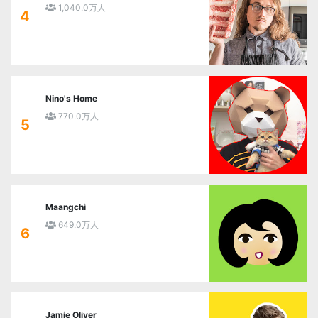
1,040.0万人
4
Nino's Home
770.0万人
5
Maangchi
649.0万人
6
Jamie Oliver