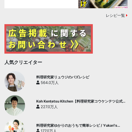
レシピ一覧
人気クリエイター
料理研究家リュウジのバズレシピ
564.0万人
Koh Kentetsu Kitchen【料理研究家コウケンテツ公式チ
ャンネル】
227.0万人
料理研究家ゆかりのおうちで簡単レシピ / Yukari's
Kitchen
177.0万人