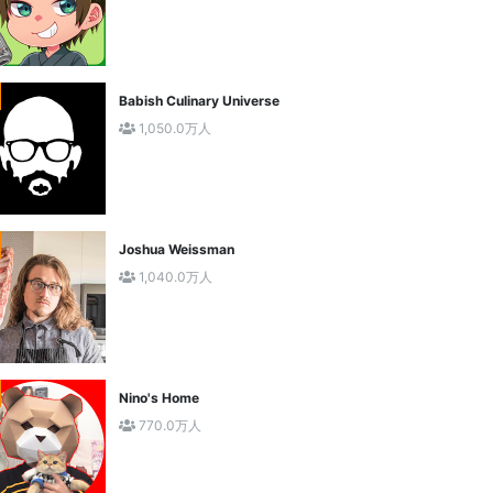
Babish Culinary Universe
1,050.0万人
Joshua Weissman
1,040.0万人
Nino's Home
770.0万人