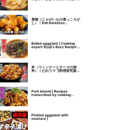
recipe transcription
煮物（じゃがいもの煮っころが
し）｜Koh Kentetsu
Kitchen【料理研究家コウケン
テツ公式チャンネル】さんのレ
シピ書き起こし
Boiled eggplant | Cooking
expert Ryuji's Buzz Recipe's
recipe transcription
丼（ウィンナーとチーズの卵
丼）｜だれウマ【料理研究家】
さんのレシピ書き起こし
Pork kimchi | Recipes
transcribed by cooking
researcher Ryuji's Buzz
Recipe
Pickled eggplant with
mustard |