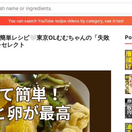
You can search YouTube recipe videos by category, see in text
 簡単レシピ🤍東京OLむむちゃんの「失敗
Po
をセレクト