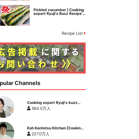
Pickled cucumber | Cooking
expert Ryuji's Buzz Recipe's
recipe transcription
Recipe List
pular Channels
Cooking expert Ryuji's buzz
recipe
564.0万人
Koh Kentetsu Kitchen [Cooking
expert Koh Kentetsu official
227.0万人
channel]