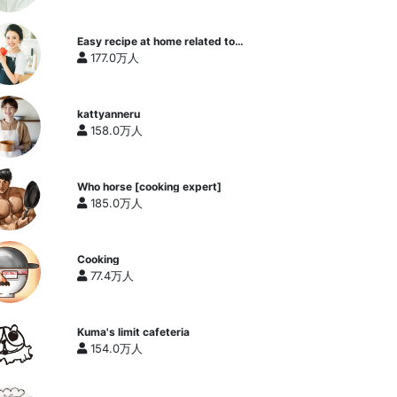
Easy recipe at home related to
cooking researcher / Yukari's
177.0万人
Kitchen
kattyanneru
158.0万人
Who horse [cooking expert]
185.0万人
Cooking
77.4万人
Kuma's limit cafeteria
154.0万人