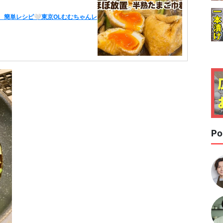
 簡単レシピ🤍東京OLむむちゃんレ
Po