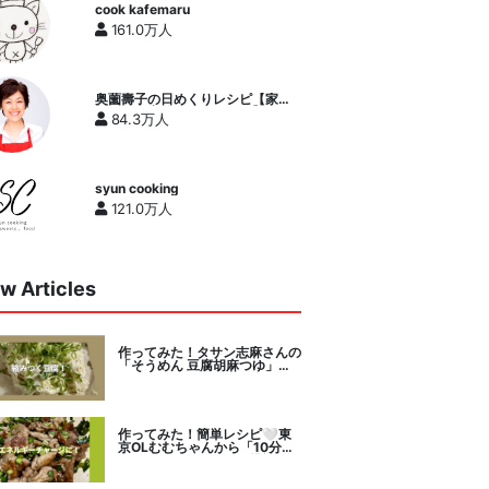
cook kafemaru
161.0万人
奥薗壽子の日めくりレシピ【家庭
料理研究家公式チャンネル】
84.3万人
syun cooking
121.0万人
w Articles
作ってみた！タサン志麻さんの
「そうめん 豆腐胡麻つゆ」を
セレクト。
作ってみた！簡単レシピ🤍東
京OLむむちゃんから「10分で
絶品豚こまニラだれ」挑戦。