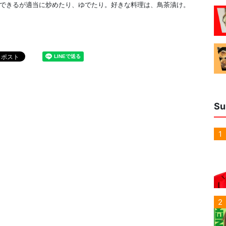
段できるが適当に炒めたり、ゆでたり。好きな料理は、鳥茶漬け。
Su
1
2