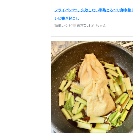
フライパン1つ。失敗しない半熟とろ〜り卵巾着｜
シピ書き起こし
簡単レシピ🤍東京OLむむちゃん