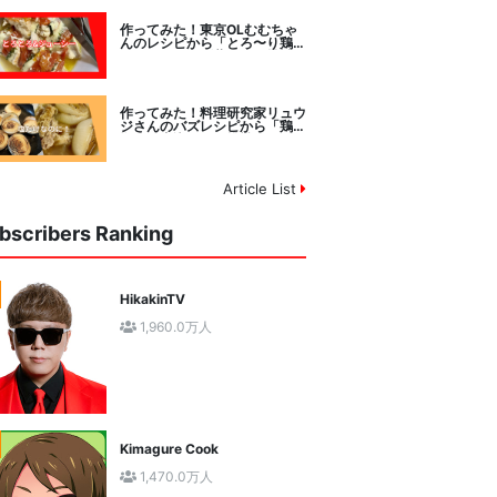
作ってみた！東京OLむむちゃ
んのレシピから「とろ〜り鶏む
ねトマトチーズ蒸し」に挑戦
作ってみた！料理研究家リュウ
ジさんのバズレシピから「鶏の
塩だけ煮込み」に挑戦。
Article List
bscribers Ranking
HikakinTV
1,960.0万人
Kimagure Cook
1,470.0万人