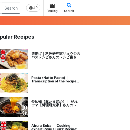
Search
JP
Ranking
Search
pular Recipes
唐揚げ｜料理研究家リュウジの
バズレシピさんのレシピ書き起
こし
Pasta (Natto Pasta) ｜
Transcription of the recipe
by Ryuji's buzz recipe, a
cooking researcher
炒め物（豚たま炒め）｜ だれ
ウマ【料理研究家】さんのレシ
ピ書き起こし
Abura Soba ｜ Cooking
expert Ryuji's Buzz Recipe's