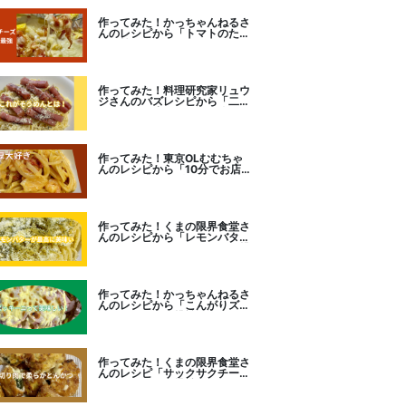
作ってみた！かっちゃんねるさ
んのレシピから「トマトのたま
チー焼き」をセレクト。
作ってみた！料理研究家リュウ
ジさんのバズレシピから「二度
とパスタに戻れなくなる冷やし
カルボナーラ」に挑戦。
作ってみた！東京OLむむちゃ
んのレシピから「10分でお店
レベル！濃厚エビトマトクリー
ムパスタ」に挑戦
作ってみた！くまの限界食堂さ
んのレシピから「レモンバター
ガーリックがたまらない」に挑
戦。
作ってみた！かっちゃんねるさ
んのレシピから「こんがりズッ
キーニピザ」に挑戦しました。
作ってみた！くまの限界食堂さ
んのレシピ「サックサクチーズ
とんかつ！」に挑戦。