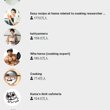
Easy recipe at home related to cooking researcher /
Yukari's Kitchen
177.0万人
kattyanneru
158.0万人
Who horse [cooking expert]
185.0万人
Cooking
77.4万人
Kuma's limit cafeteria
154.0万人