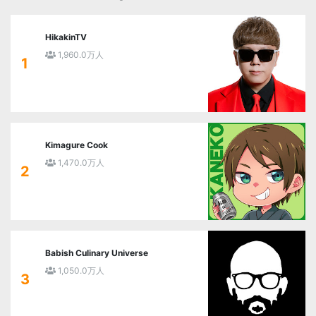
HikakinTV
1,960.0万人
1
Kimagure Cook
1,470.0万人
2
Babish Culinary Universe
1,050.0万人
3