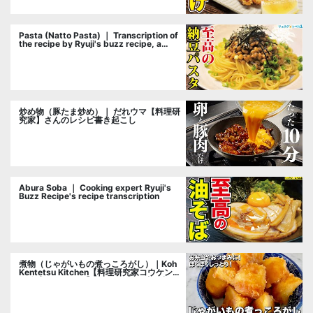
Pasta (Natto Pasta) ｜ Transcription of
the recipe by Ryuji's buzz recipe, a
cooking researcher
炒め物（豚たま炒め）｜ だれウマ【料理研
究家】さんのレシピ書き起こし
Abura Soba ｜ Cooking expert Ryuji's
Buzz Recipe's recipe transcription
煮物（じゃがいもの煮っころがし）｜Koh
Kentetsu Kitchen【料理研究家コウケンテ
ツ公式チャンネル】さんのレシピ書き起こ
し