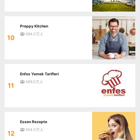
Preppy Kitchen
584.0万人
10
Enfes Yemek Tarifleri
569.0万人
11
Essen Rezepte
554.0万人
12