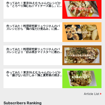
作ってみた！東京OLむむちゃんのレシピか
ら「とろ〜り鶏むねトマトチーズ蒸し」に
挑戦
作ってみた！料理研究家リュウジさんのバ
ズレシピから「鶏の塩だけ煮込み」に挑
戦。
作ってみた！料理研究家リュウジさんのバ
ズレシピより「好み焼きマイスターに教わ
るお好み焼」に挑戦。
作ってみた！東京OLむむちゃんのレシピか
ら「揚げない出汁しみ！鶏と夏野菜の焼き
浸し」に挑戦。
Article List
Subscribers Ranking