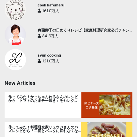
cook kafemaru
161.0万人
奥薗壽子の日めくりレシピ【家庭料理研究家公式チャン
ネル】
84.3万人
syun cooking
121.0万人
New Articles
作ってみた！かっちゃんねるさんのレシピ
から「トマトのたまチー焼き」をセレク
ト。
作ってみた！料理研究家リュウジさんのバ
ズレシピから「二度とパスタに戻れなくな
る冷やしカルボナーラ」に挑戦。