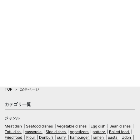
TOP
記事ぺージ
カテゴリ一覧
ジャンル
Meat dish
Seafood dishes
Vegetable dishes
Egg dish
Bean dishes
Tofu dish
casserole
Side dishes
Appetizers
pottery
Boiled food
Fried food
Flour
Donburi
curry
hamburger
ramen
pasta
Udon