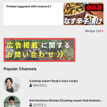
Pickled eggplant with mustard |
Recipe List
Popular Channels
Cooking expert Ryuji's buzz recipe
564.0万人
Koh Kentetsu Kitchen [Cooking expert Koh Kentetsu
official channel]
227.0万人