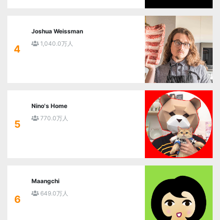
Joshua Weissman
1,040.0万人
4
Nino's Home
770.0万人
5
Maangchi
649.0万人
6