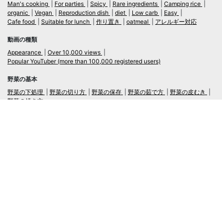
Man's cooking
For parties
Spicy
Rare ingredients
Camping rice
organic
Vegan
Reproduction dish
diet
Low carb
Easy
Cafe food
Suitable for lunch
作り置き
oatmeal
アレルギー対応
動画の種類
Appearance
Over 10,000 views
Popular YouTuber (more than 100,000 registered users)
野菜の基本
野菜の下処理
野菜の切り方
野菜の保存
野菜の茹で方
野菜の皮むき
野菜の焼き方
言語
日本語
/
English
ログイン・新規会員登録
TubeRecipe
Company