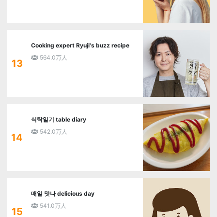
Cooking expert Ryuji's buzz recipe
564.0万人
13
식탁일기 table diary
542.0万人
14
매일 맛나 delicious day
541.0万人
15