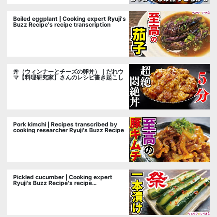
Boiled eggplant | Cooking expert Ryuji's
Buzz Recipe's recipe transcription
丼（ウィンナーとチーズの卵丼）｜だれウ
マ【料理研究家】さんのレシピ書き起こし
Pork kimchi | Recipes transcribed by
cooking researcher Ryuji's Buzz Recipe
Pickled cucumber | Cooking expert
Ryuji's Buzz Recipe's recipe
transcription