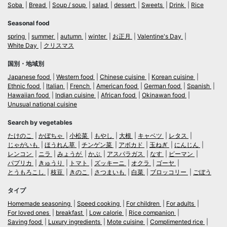
Soba
Bread
Soup / soup
salad
dessert
Sweets
Drink
Rice
Seasonal food
spring
summer
autumn
winter
お正月
Valentine's Day
White Day
クリスマス
国別・地域別
Japanese food
Western food
Chinese cuisine
Korean cuisine
Ethnic food
Italian
French
American food
German food
Spanish
Hawaiian food
Indian cuisine
African food
Okinawan food
Unusual national cuisine
Search by vegetables
たけのこ
かぼちゃ
小松菜
もやし
大根
キャベツ
レタス
じゃがいも
ほうれん草
チンゲン菜
アボカド
玉ねぎ
にんじん
レンコン
ニラ
みょうが
かぶ
アスパラガス
なす
ピーマン
パプリカ
きゅうり
トマト
ズッキーニ
オクラ
ゴーヤ
とうもろこし
枝豆
きのこ
さつまいも
白菜
ブロッコリー
ごぼう
タイプ
Homemade seasoning
Speed cooking
For children
For adults
For loved ones
breakfast
Low calorie
Rice companion
Saving food
Luxury ingredients
Mote cuisine
Complimented rice