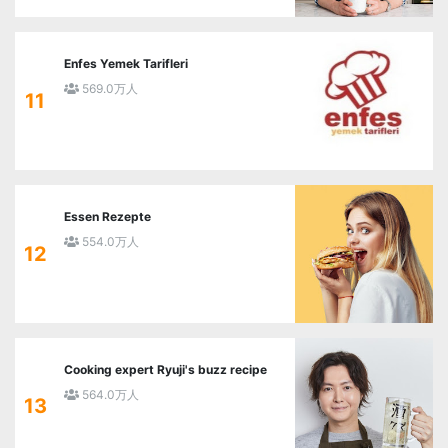
Enfes Yemek Tarifleri
569.0万人
11
Essen Rezepte
554.0万人
12
Cooking expert Ryuji's buzz recipe
564.0万人
13