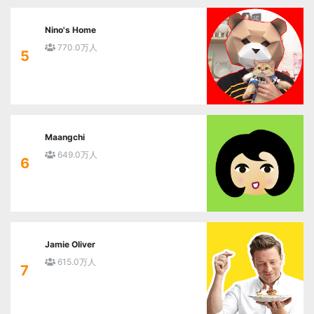
Nino's Home
770.0万人
5
Maangchi
649.0万人
6
Jamie Oliver
615.0万人
7