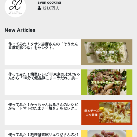
syun cooking
121.0万人
New Articles
作ってみた！タサン志麻さんの「そうめん
豆腐胡麻つゆ」をセレクト。
作ってみた！簡単レシピ🤍東京OLむむちゃ
んから「10分で絶品豚こまニラだれ」挑
戦。
作ってみた！かっちゃんねるさんのレシピ
から「トマトのたまチー焼き」をセレク
ト。
作ってみた！料理研究家リュウジさんのバ