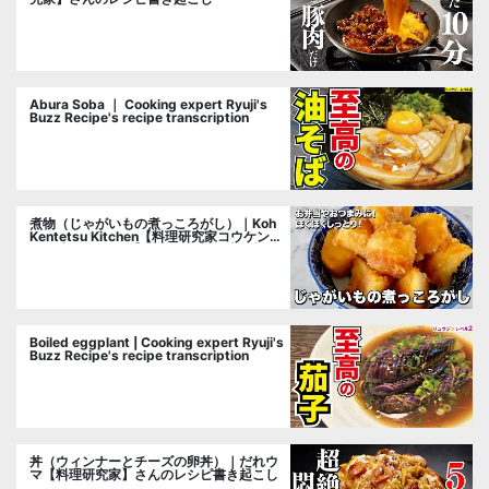
Abura Soba ｜ Cooking expert Ryuji's
Buzz Recipe's recipe transcription
煮物（じゃがいもの煮っころがし）｜Koh
Kentetsu Kitchen【料理研究家コウケンテ
ツ公式チャンネル】さんのレシピ書き起こ
し
Boiled eggplant | Cooking expert Ryuji's
Buzz Recipe's recipe transcription
丼（ウィンナーとチーズの卵丼）｜だれウ
マ【料理研究家】さんのレシピ書き起こし