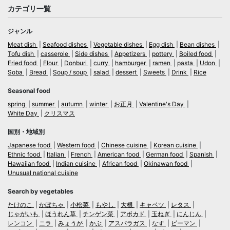
カテゴリ一覧
ジャンル
Meat dish
Seafood dishes
Vegetable dishes
Egg dish
Bean dishes
Tofu dish
casserole
Side dishes
Appetizers
pottery
Boiled food
Fried food
Flour
Donburi
curry
hamburger
ramen
pasta
Udon
Soba
Bread
Soup / soup
salad
dessert
Sweets
Drink
Rice
Seasonal food
spring
summer
autumn
winter
お正月
Valentine's Day
White Day
クリスマス
国別・地域別
Japanese food
Western food
Chinese cuisine
Korean cuisine
Ethnic food
Italian
French
American food
German food
Spanish
Hawaiian food
Indian cuisine
African food
Okinawan food
Unusual national cuisine
Search by vegetables
たけのこ
かぼちゃ
小松菜
もやし
大根
キャベツ
レタス
じゃがいも
ほうれん草
チンゲン菜
アボカド
玉ねぎ
にんじん
レンコン
ニラ
みょうが
かぶ
アスパラガス
なす
ピーマン