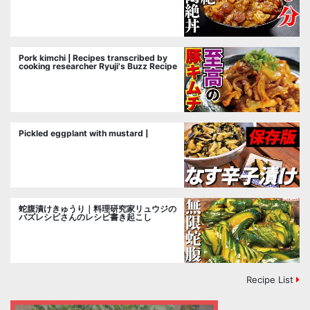
Pork kimchi | Recipes transcribed by
cooking researcher Ryuji's Buzz Recipe
Pickled eggplant with mustard |
蛇腹漬けきゅうり｜料理研究家リュウジの
バズレシピさんのレシピ書き起こし
Recipe List