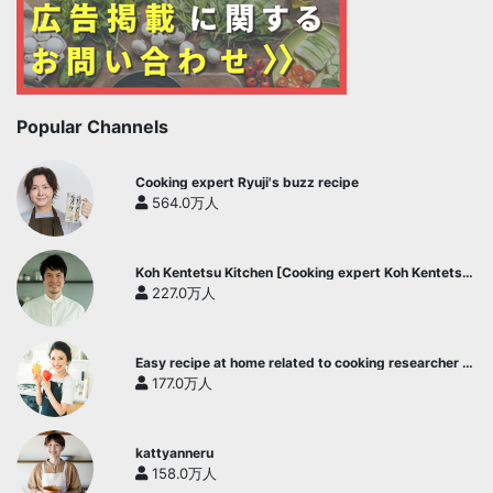
Popular Channels
Cooking expert Ryuji's buzz recipe
564.0万人
Koh Kentetsu Kitchen [Cooking expert Koh Kentetsu
official channel]
227.0万人
Easy recipe at home related to cooking researcher /
Yukari's Kitchen
177.0万人
kattyanneru
158.0万人