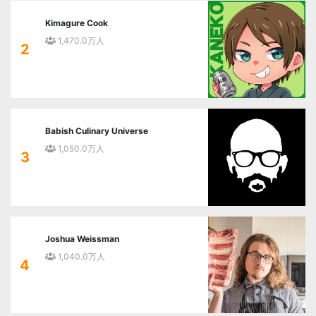
Kimagure Cook
1,470.0万人
2
Babish Culinary Universe
1,050.0万人
3
Joshua Weissman
1,040.0万人
4