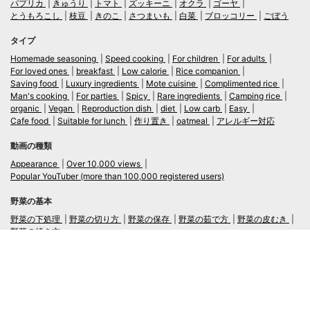
パプリカ
きゅうり
トマト
ズッキーニ
オクラ
ゴーヤ
とうもろこし
枝豆
きのこ
さつまいも
白菜
ブロッコリー
ごぼう
タイプ
Homemade seasoning
Speed cooking
For children
For adults
For loved ones
breakfast
Low calorie
Rice companion
Saving food
Luxury ingredients
Mote cuisine
Complimented rice
Man's cooking
For parties
Spicy
Rare ingredients
Camping rice
organic
Vegan
Reproduction dish
diet
Low carb
Easy
Cafe food
Suitable for lunch
作り置き
oatmeal
アレルギー対応
動画の種類
Appearance
Over 10,000 views
Popular YouTuber (more than 100,000 registered users)
野菜の基本
野菜の下処理
野菜の切り方
野菜の保存
野菜の茹で方
野菜の皮むき
野菜の焼き方
言語
日本語
/
English