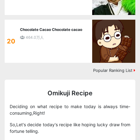
Chocolate Cacao Chocolate cacao
464.0万人
20
Popular Ranking List
Omikuji Recipe
Deciding on what recipe to make today is always time-
consuming,Right!
So,Let's decide today's recipe like hoping lucky draw from
fortune telling.