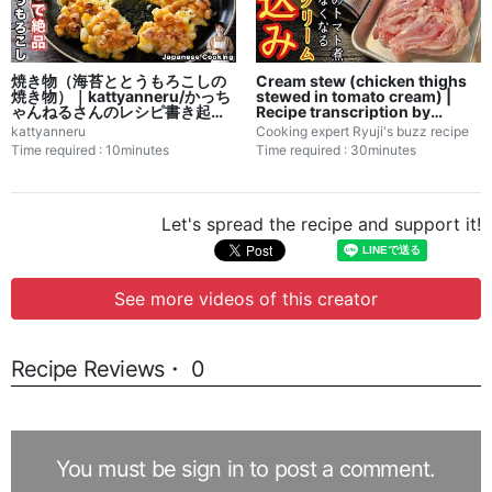
焼き物（海苔ととうもろこしの
Cream stew (chicken thighs
焼き物）｜kattyanneru/かっち
stewed in tomato cream) |
ゃんねるさんのレシピ書き起こ
Recipe transcription by
し
Ryuji's Buzz Recipe, a cooking
kattyanneru
Cooking expert Ryuji's buzz recipe
researcher
Time required : 10minutes
Time required : 30minutes
Let's spread the recipe and support it!
See more videos of this creator
Recipe Reviews・ 0
You must be sign in to post a comment.