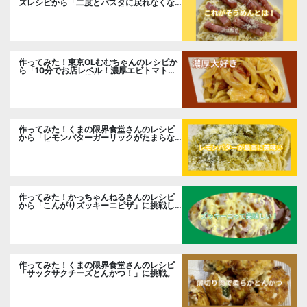
ズレシピから「二度とパスタに戻れなくな
る冷やしカルボナーラ」に挑戦。
作ってみた！東京OLむむちゃんのレシピか
ら「10分でお店レベル！濃厚エビトマトク
リームパスタ」に挑戦
作ってみた！くまの限界食堂さんのレシピ
から「レモンバターガーリックがたまらな
い」に挑戦。
作ってみた！かっちゃんねるさんのレシピ
から「こんがりズッキーニピザ」に挑戦し
ました。
作ってみた！くまの限界食堂さんのレシピ
「サックサクチーズとんかつ！」に挑戦。