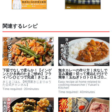
関連するレシピ
下茹でなしで柔らか！【インゲ
無水カレーの作り方｜水なしで
ンとひき肉のたまご炒め】フラ
旨み凝縮！切って煮込むだけで
イパンひとつで完成｜きじまご
簡単！玉ねぎトロトロ＆ゴロゴ
はん 【料理家きじまりゅうた公
ロ具材の絶品おうちカレーレシ
きじまごはん 【料理家きじまりゅう
Easy recipe at home related to
式チャンネル】さんのレシピ書
ピ！｜料理研究家ゆかりのおう
た公式チャンネル】
cooking researcher / Yukari's
き起こし
ちで簡単レシピ書き起こし
Kitchen
Time required : 20minutes
Time required : 40minutes