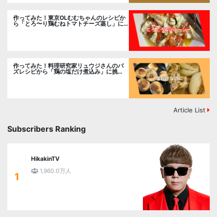
作ってみた！東京OLむむちゃんのレシピか
ら「とろ〜り鶏むねトマトチーズ蒸し」に
挑戦
作ってみた！料理研究家リュウジさんのバ
ズレシピから「鶏の塩だけ煮込み」に挑
戦。
Article List
Subscribers Ranking
HikakinTV
1,960.0万人
1