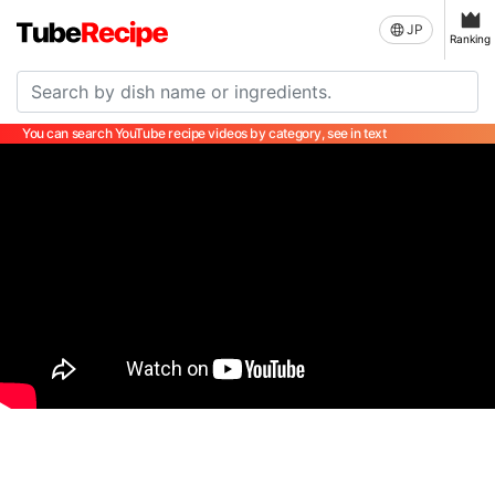
JP
Ranking
You can search YouTube recipe videos by category, see in text