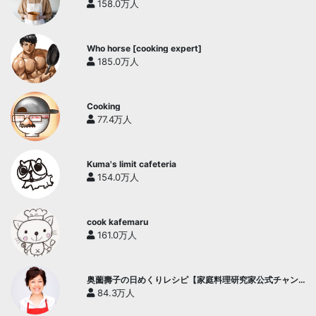
158.0万人
Who horse [cooking expert]
185.0万人
Cooking
77.4万人
Kuma's limit cafeteria
154.0万人
cook kafemaru
161.0万人
奥薗壽子の日めくりレシピ【家庭料理研究家公式チャン
ネル】
84.3万人