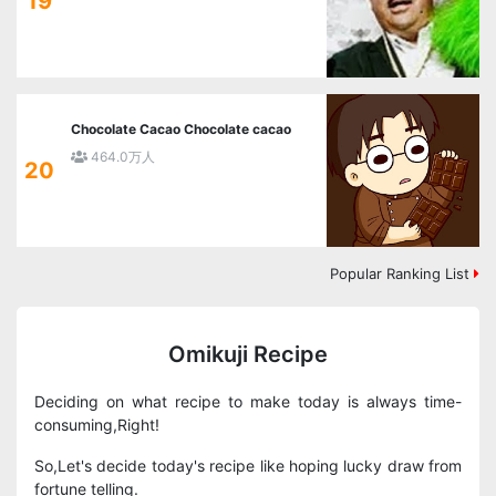
19
Chocolate Cacao Chocolate cacao
464.0万人
20
Popular Ranking List
Omikuji Recipe
Deciding on what recipe to make today is always time-
consuming,Right!
So,Let's decide today's recipe like hoping lucky draw from
fortune telling.