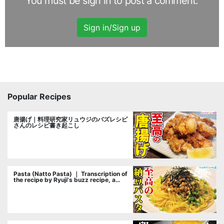
You must be sign in to post a comment.
Sign in/Sign up
Popular Recipes
唐揚げ｜料理研究家リュウジのバズレシピ
さんのレシピ書き起こし
Pasta (Natto Pasta) ｜ Transcription of
the recipe by Ryuji's buzz recipe, a
cooking researcher