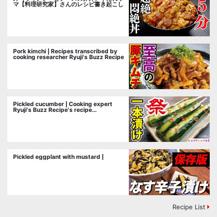
マ【料理研究家】さんのレシピ書き起こし
Pork kimchi | Recipes transcribed by
cooking researcher Ryuji's Buzz Recipe
Pickled cucumber | Cooking expert
Ryuji's Buzz Recipe's recipe
transcription
Pickled eggplant with mustard |
Recipe List