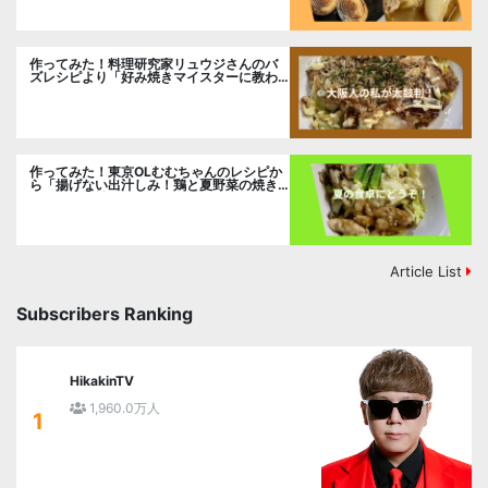
作ってみた！料理研究家リュウジさんのバ
ズレシピより「好み焼きマイスターに教わ
るお好み焼」に挑戦。
作ってみた！東京OLむむちゃんのレシピか
ら「揚げない出汁しみ！鶏と夏野菜の焼き
浸し」に挑戦。
Article List
Subscribers Ranking
HikakinTV
1,960.0万人
1