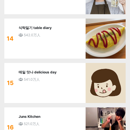
식탁일기 table diary
542.0万人
14
매일 맛나 delicious day
541.0万人
15
Juns Kitchen
521.0万人
16