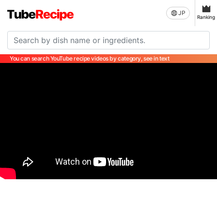
JP
Ranking
You can search YouTube recipe videos by category, see in text