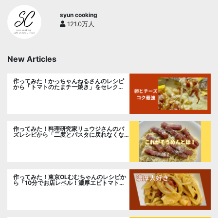
syun cooking
121.0万人
New Articles
作ってみた！かっちゃんねるさんのレシピ
から「トマトのたまチー焼き」をセレク
ト。
作ってみた！料理研究家リュウジさんのバ
ズレシピから「二度とパスタに戻れなくな
る冷やしカルボナーラ」に挑戦。
作ってみた！東京OLむむちゃんのレシピか
ら「10分でお店レベル！濃厚エビトマトク
リームパスタ」に挑戦