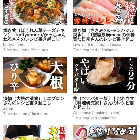
焼き物（ほうれん草チーズチキ
焼き物（ささみのレモンバジル
ン）｜kattyanneru/かっちゃん
焼き）｜1型糖尿病masaの低糖
ねるさんのレシピ書き起こし
質な日常さんのレシピ書き起こ
し
kattyanneru
Low-carb restaurant / masa
Time required : 25minutes
Time required : 15minutes
漬物（大根の漬物）｜エプロン
丼（ツナバター飯）｜だれウマ
さんのレシピ書き起こし
【料理研究家】さんのレシピ書
き起こし
apron
Who horse [cooking expert]
Time required : 15minutes
Time required : 5minutes