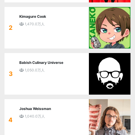
Kimagure Cook
1,470.0万人
2
Babish Culinary Universe
1,050.0万人
3
Joshua Weissman
1,040.0万人
4