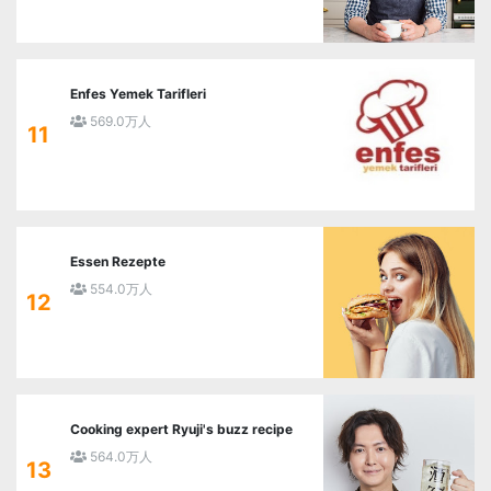
Enfes Yemek Tarifleri
569.0万人
11
Essen Rezepte
554.0万人
12
Cooking expert Ryuji's buzz recipe
564.0万人
13