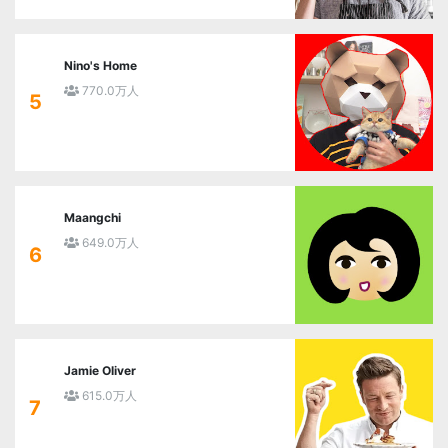
Nino's Home
770.0万人
5
Maangchi
649.0万人
6
Jamie Oliver
615.0万人
7