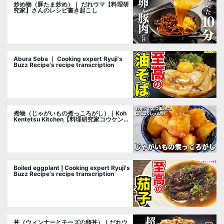
炒め物（豚たま炒め）｜ だれウマ【料理研
究家】さんのレシピ書き起こし
Abura Soba ｜ Cooking expert Ryuji's
Buzz Recipe's recipe transcription
煮物（じゃがいもの煮っころがし）｜Koh
Kentetsu Kitchen【料理研究家コウケンテ
ツ公式チャンネル】さんのレシピ書き起こ
し
Boiled eggplant | Cooking expert Ryuji's
Buzz Recipe's recipe transcription
丼（ウィンナーとチーズの卵丼）｜だれウ