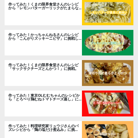
作ってみた！くまの限界食堂さんのレシピ
から「レモンバターガーリックがたまらな
い」に挑戦。
作ってみた！かっちゃんねるさんのレシピ
から「こんがりズッキーニピザ」に挑戦し
ました。
作ってみた！くまの限界食堂さんのレシピ
「サックサクチーズとんかつ！」に挑戦。
作ってみた！東京OLむむちゃんのレシピか
ら「とろ〜り鶏むねトマトチーズ蒸し」に
挑戦
作ってみた！料理研究家リュウジさんのバ
ズレシピから「鶏の塩だけ煮込み」に挑
戦。