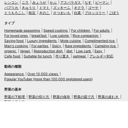
レンコン
ニラ
みょうが
かぶ
アスパラガス
なす
ピーマン
パプリカ
きゅうり
トマト
ズッキーニ
オクラ
ゴーヤ
とうもろこし
枝豆
きのこ
さつまいも
白菜
ブロッコリー
ごぼう
タイプ
Homemade seasoning
Speed cooking
For children
For adults
For loved ones
breakfast
Low calorie
Rice companion
Saving food
Luxury ingredients
Mote cuisine
Complimented rice
Man's cooking
For parties
Spicy
Rare ingredients
Camping rice
organic
Vegan
Reproduction dish
diet
Low carb
Easy
Cafe food
Suitable for lunch
作り置き
oatmeal
アレルギー対応
動画の種類
Appearance
Over 10,000 views
Popular YouTuber (more than 100,000 registered users)
野菜の基本
野菜の下処理
野菜の切り方
野菜の保存
野菜の茹で方
野菜の皮むき
野菜の焼き方
言語
日本語
/
English