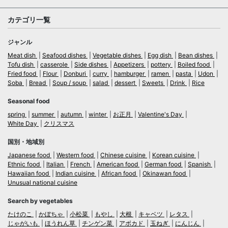
カテゴリ一覧
ジャンル
Meat dish
Seafood dishes
Vegetable dishes
Egg dish
Bean dishes
Tofu dish
casserole
Side dishes
Appetizers
pottery
Boiled food
Fried food
Flour
Donburi
curry
hamburger
ramen
pasta
Udon
Soba
Bread
Soup / soup
salad
dessert
Sweets
Drink
Rice
Seasonal food
spring
summer
autumn
winter
お正月
Valentine's Day
White Day
クリスマス
国別・地域別
Japanese food
Western food
Chinese cuisine
Korean cuisine
Ethnic food
Italian
French
American food
German food
Spanish
Hawaiian food
Indian cuisine
African food
Okinawan food
Unusual national cuisine
Search by vegetables
たけのこ
かぼちゃ
小松菜
もやし
大根
キャベツ
レタス
じゃがいも
ほうれん草
チンゲン菜
アボカド
玉ねぎ
にんじん