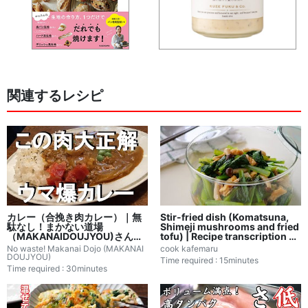
関連するレシピ
カレー（合挽き肉カレー）｜無
Stir-fried dish (Komatsuna,
駄なし！まかない道場
Shimeji mushrooms and fried
（MAKANAIDOUJYOU)さんの
tofu) | Recipe transcription by
レシピ書き起こし
cook kafemaru
No waste! Makanai Dojo (MAKANAI
cook kafemaru
DOUJYOU)
Time required : 15minutes
Time required : 30minutes