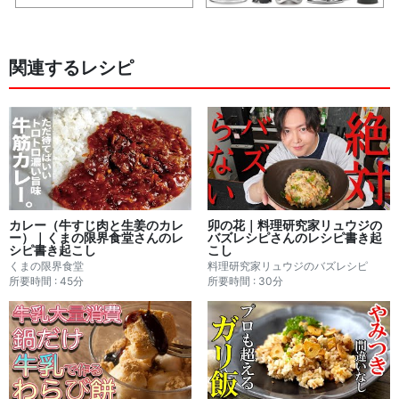
関連するレシピ
カレー（牛すじ肉と生姜のカレ
卯の花｜料理研究家リュウジの
ー）｜くまの限界食堂さんのレ
バズレシピさんのレシピ書き起
シピ書き起こし
こし
くまの限界食堂
料理研究家リュウジのバズレシピ
所要時間 : 45分
所要時間 : 30分