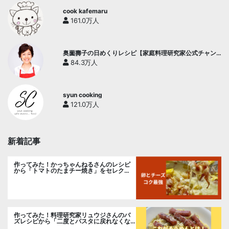
cook kafemaru
161.0万人
奥薗壽子の日めくりレシピ【家庭料理研究家公式チャン
ネル】
84.3万人
syun cooking
121.0万人
新着記事
作ってみた！かっちゃんねるさんのレシピ
から「トマトのたまチー焼き」をセレク
ト。
作ってみた！料理研究家リュウジさんのバ
ズレシピから「二度とパスタに戻れなくな
る冷やしカルボナーラ」に挑戦。