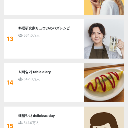
料理研究家リュウジのバズレシピ
564.0万人
13
식탁일기 table diary
542.0万人
14
매일맛나 delicious day
541.0万人
15