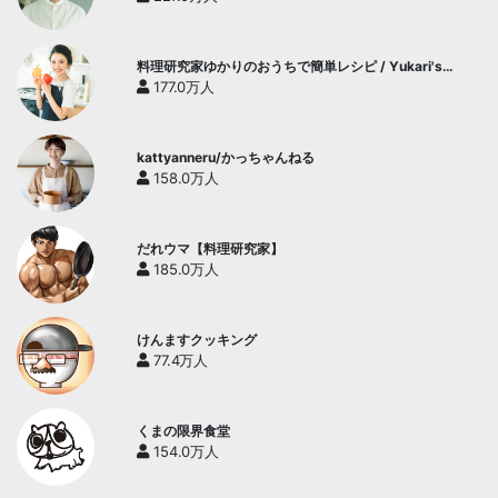
料理研究家ゆかりのおうちで簡単レシピ / Yukari's
Kitchen
177.0万人
kattyanneru/かっちゃんねる
158.0万人
だれウマ【料理研究家】
185.0万人
けんますクッキング
77.4万人
くまの限界食堂
154.0万人