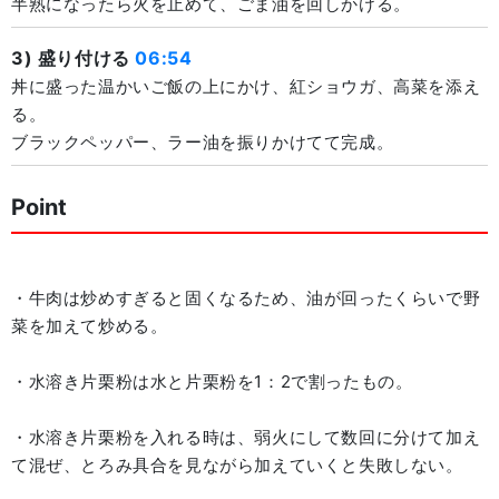
半熟になったら火を止めて、ごま油を回しかける。
3) 盛り付ける
06:54
丼に盛った温かいご飯の上にかけ、紅ショウガ、高菜を添え
る。
ブラックペッパー、ラー油を振りかけてて完成。
Point
・牛肉は炒めすぎると固くなるため、油が回ったくらいで野
菜を加えて炒める。
・水溶き片栗粉は水と片栗粉を1：2で割ったもの。
・水溶き片栗粉を入れる時は、弱火にして数回に分けて加え
て混ぜ、とろみ具合を見ながら加えていくと失敗しない。