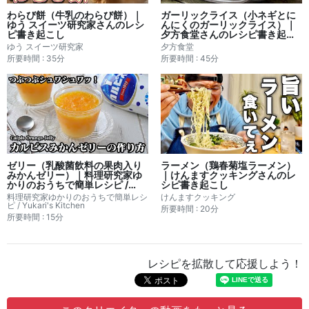
わらび餅（牛乳のわらび餅）｜
ガーリックライス（小ネギとに
ゆう スイーツ研究家さんのレシ
んにくのガーリックライス）｜
ピ書き起こし
夕方食堂さんのレシピ書き起こ
し
ゆう スイーツ研究家
夕方食堂
所要時間 : 35分
所要時間 : 45分
ゼリー（乳酸菌飲料の果肉入り
ラーメン（鶏春菊塩ラーメン）
みかんゼリー）｜料理研究家ゆ
｜けんますクッキングさんのレ
かりのおうちで簡単レシピ /
シピ書き起こし
Yukari's Kitchenさんのレシピ
料理研究家ゆかりのおうちで簡単レシ
けんますクッキング
書き起こし
ピ / Yukari's Kitchen
所要時間 : 20分
所要時間 : 15分
レシピを拡散して応援しよう！