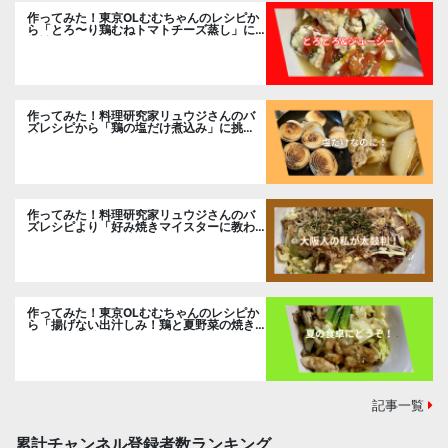
作ってみた！東京OLむむちゃんのレシピか
ら「とろ〜り鶏むねトマトチーズ蒸し」に
挑戦
作ってみた！料理研究家リュウジさんのバ
ズレシピから「鶏の塩だけ煮込み」に挑
戦。
作ってみた！料理研究家リュウジさんのバ
ズレシピより「好み焼きマイスターに教わ
るお好み焼」に挑戦。
作ってみた！東京OLむむちゃんのレシピか
ら「揚げない出汁しみ！鶏と夏野菜の焼き
浸し」に挑戦。
記事一覧
累計チャンネル登録者数ランキング