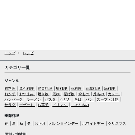
トップ
レシピ
カテゴリ一覧
ジャンル
肉料理
魚介料理
野菜料理
卵料理
豆料理
豆腐料理
鍋料理
おかず
おつまみ
焼き物
煮物
揚げ物
粉もの
丼もの
カレー
ハンバーグ
ラーメン
パスタ
うどん
そば
パン
スープ・汁物
サラダ
デザート
お菓子
ドリンク
ごはんもの
季節料理
春
夏
秋
冬
お正月
バレンタインデー
ホワイトデー
クリスマス
国別・地域別