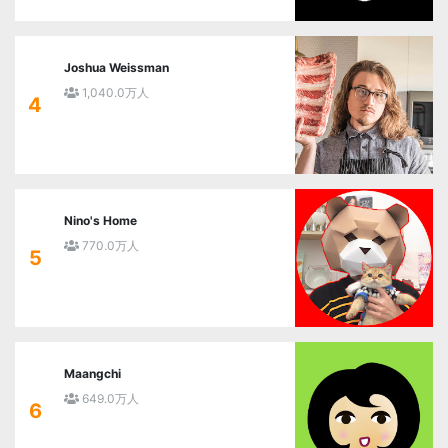
Joshua Weissman
1,040.0万人
4
Nino's Home
770.0万人
5
Maangchi
649.0万人
6