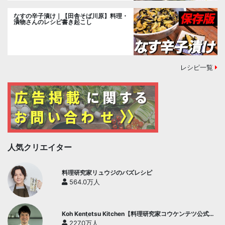
なすの辛子漬け｜【田舎そば川原】料理・
漬物さんのレシピ書き起こし
レシピ一覧
人気クリエイター
料理研究家リュウジのバズレシピ
564.0万人
Koh Kentetsu Kitchen【料理研究家コウケンテツ公式チ
ャンネル】
227.0万人