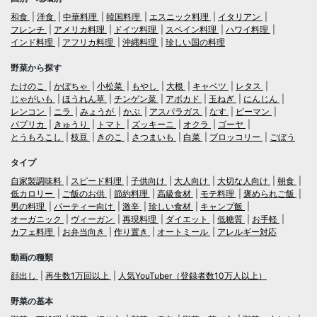
和食
洋食
中華料理
韓国料理
エスニック料理
イタリアン
フレンチ
アメリカ料理
ドイツ料理
スペイン料理
ハワイ料理
インド料理
アフリカ料理
沖縄料理
珍しい国の料理
野菜から探す
たけのこ
かぼちゃ
小松菜
もやし
大根
キャベツ
レタス
じゃがいも
ほうれん草
チンゲン菜
アボカド
玉ねぎ
にんじん
レンコン
ニラ
みょうが
かぶ
アスパラガス
なす
ピーマン
パプリカ
きゅうり
トマト
ズッキーニ
オクラ
ゴーヤ
とうもろこし
枝豆
きのこ
さつまいも
白菜
ブロッコリー
ごぼう
タイプ
自家製調味料
スピード料理
子供向け
大人向け
大切な人向け
朝食
低カロリー
ご飯のお供
節約料理
高級食材
モテ料理
褒められご飯
男の料理
パーティー向け
激辛
珍しい食材
キャンプ飯
オーガニック
ヴィーガン
再現料理
ダイエット
低糖質
お手軽
カフェ料理
お弁当向き
作り置き
オートミール
アレルギー対応
動画の種類
顔出し
再生数1万回以上
人気YouTuber（登録者数10万人以上）
野菜の基本