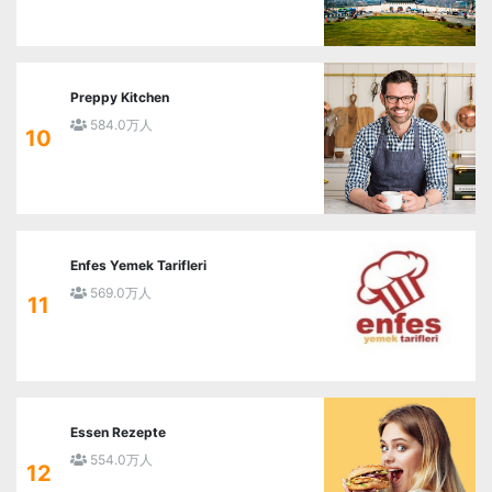
Preppy Kitchen
584.0万人
10
Enfes Yemek Tarifleri
569.0万人
11
Essen Rezepte
554.0万人
12