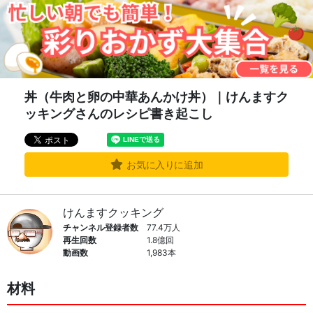
丼（牛肉と卵の中華あんかけ丼）｜けんますク
ッキングさんのレシピ書き起こし
お気に入りに追加
けんますクッキング
チャンネル登録者数
77.4万人
再生回数
1.8億回
動画数
1,983本
材料