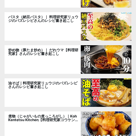
パスタ（納豆パスタ）｜ 料理研究家リュウ
ジのバズレシピさんのレシピ書き起こし
炒め物（豚たま炒め）｜ だれウマ【料理研
究家】さんのレシピ書き起こし
油そば｜料理研究家リュウジのバズレシピ
さんのレシピ書き起こし
煮物（じゃがいもの煮っころがし）｜Koh
Kentetsu Kitchen【料理研究家コウケンテ
ツ公式チャンネル】さんのレシピ書き起こ
し