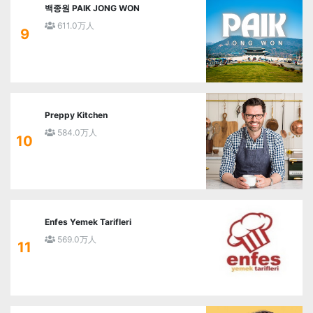
백종원 PAIK JONG WON
611.0万人
9
Preppy Kitchen
584.0万人
10
Enfes Yemek Tarifleri
569.0万人
11