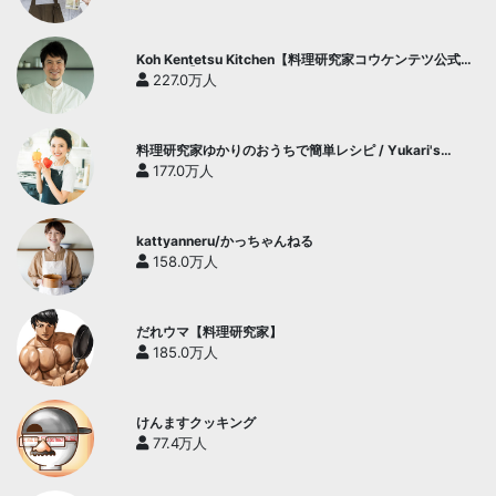
Koh Kentetsu Kitchen【料理研究家コウケンテツ公式チ
ャンネル】
227.0万人
料理研究家ゆかりのおうちで簡単レシピ / Yukari's
Kitchen
177.0万人
kattyanneru/かっちゃんねる
158.0万人
だれウマ【料理研究家】
185.0万人
けんますクッキング
77.4万人