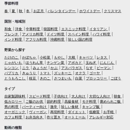
季節料理
春
夏
秋
冬
お正月
バレンタインデー
ホワイトデー
クリスマス
国別・地域別
和食
洋食
中華料理
韓国料理
エスニック料理
イタリアン
フレンチ
アメリカ料理
ドイツ料理
スペイン料理
ハワイ料理
インド料理
アフリカ料理
沖縄料理
珍しい国の料理
野菜から探す
たけのこ
かぼちゃ
小松菜
もやし
大根
キャベツ
レタス
じゃがいも
ほうれん草
チンゲン菜
アボカド
玉ねぎ
にんじん
レンコン
ニラ
みょうが
かぶ
アスパラガス
なす
ピーマン
パプリカ
きゅうり
トマト
ズッキーニ
オクラ
ゴーヤ
とうもろこし
枝豆
きのこ
さつまいも
白菜
ブロッコリー
ごぼう
タイプ
自家製調味料
スピード料理
子供向け
大人向け
大切な人向け
朝食
低カロリー
ご飯のお供
節約料理
高級食材
モテ料理
褒められご飯
男の料理
パーティー向け
激辛
珍しい食材
キャンプ飯
オーガニック
ヴィーガン
再現料理
ダイエット
低糖質
お手軽
カフェ料理
お弁当向き
作り置き
オートミール
アレルギー対応
動画の種類