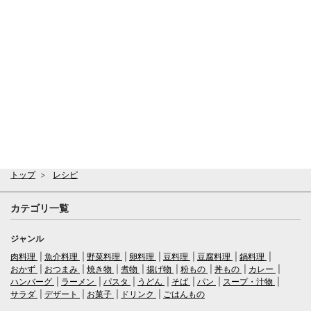
トップ
レシピ
カテゴリ一覧
ジャンル
肉料理
魚介料理
野菜料理
卵料理
豆料理
豆腐料理
鍋料理
おかず
おつまみ
焼き物
煮物
揚げ物
粉もの
丼もの
カレー
ハンバーグ
ラーメン
パスタ
うどん
そば
パン
スープ・汁物
サラダ
デザート
お菓子
ドリンク
ごはんもの