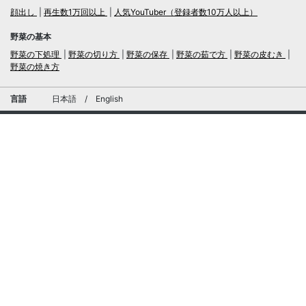
顔出し
再生数1万回以上
人気YouTuber（登録者数10万人以上）
野菜の基本
野菜の下処理
野菜の切り方
野菜の保存
野菜の茹で方
野菜の皮むき
野菜の焼き方
言語
日本語
/
English
ログイン・新規会員登録
TubeRecipe
運営会社
お問い合わせにおける個人情報の取扱いについて
広告掲載及び当サイトへの情報掲載について