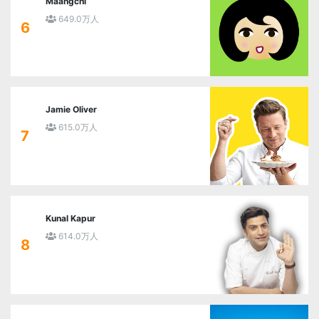
Maangchi
649.0万人
6
Jamie Oliver
615.0万人
7
Kunal Kapur
614.0万人
8