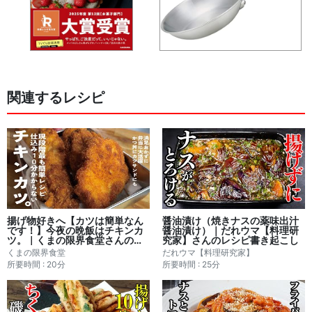
関連するレシピ
揚げ物好きへ【カツは簡単なん
醤油漬け（焼きナスの薬味出汁
です！】今夜の晩飯はチキンカ
醤油漬け）｜だれウマ【料理研
ツ。｜くまの限界食堂さんのレ
究家】さんのレシピ書き起こし
シピ書き起こし
くまの限界食堂
だれウマ【料理研究家】
所要時間 : 20分
所要時間 : 25分