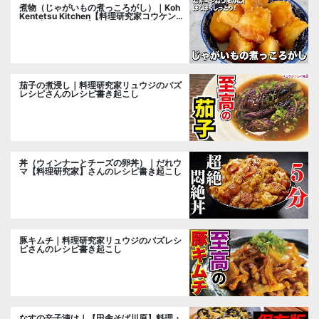
煮物（じゃがいもの煮っころがし）｜Koh
Kentetsu Kitchen【料理研究家コウケンテ
ツ公式チャンネル】さんのレシピ書き起こ
し
茄子の煮浸し｜料理研究家リュウジのバズ
レシピさんのレシピ書き起こし
丼（ウィンナーとチーズの卵丼）｜だれウ
マ【料理研究家】さんのレシピ書き起こし
豚キムチ｜料理研究家リュウジのバズレシ
ピさんのレシピ書き起こし
なすの辛子漬け｜【田舎そば川原】料理・