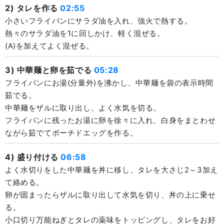
2) タレを作る
02:55
小さいフライパンにサラダ油を入れ、強火で熱する。
熱々のサラダ油を1に回しかけ、軽く混ぜる。
(A)を加えてよく混ぜる。
3) 中華麺と卵を茹でる
05:28
フライパンにお湯(分量外)を沸かし、中華麺を袋の表示時間
茹でる。
中華麺をザルに取り出し、よく水気を切る。
フライパンに残ったお湯に卵を徐々に入れ、白身をまとわせ
ながら茹でてポーチドエッグを作る。
4) 盛り付ける
06:58
よく水切りをした中華麺を丼に移し、タレを大さじ2～3加え
て絡める。
卵が固まったらザルに取り出して水気を切り、丼の上に乗せ
る。
小口切り万能ねぎとタレの薬味をトッピングし、タレをお好