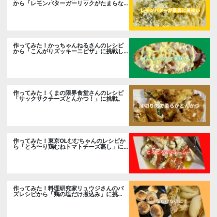
から「レモンバターガーリックがたまらな
い」に挑戦。
作ってみた！かっちゃんねるさんのレシピ
から「こんがりズッキーニピザ」に挑戦し
ました。
作ってみた！くまの限界食堂さんのレシピ
「サックサクチーズとんかつ！」に挑戦。
作ってみた！東京OLむむちゃんのレシピか
ら「とろ〜り鶏むねトマトチーズ蒸し」に
挑戦
作ってみた！料理研究家リュウジさんのバ
ズレシピから「鶏の塩だけ煮込み」に挑
戦。