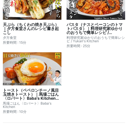
天ぷら（ちくわの焼き天ぷら）
パスタ（ナスとベーコンのトマ
｜夕方食堂さんのレシピ書き起
トパスタ）｜料理研究家ゆかり
こし
のおうちで簡単レシピ /
Yukari's Kitchenさんのレシピ
夕方食堂
料理研究家ゆかりのおうちで簡単レシ
書き起こし
ピ / Yukari's Kitchen
所要時間 : 15分
所要時間 : 25分
トースト（ペペロンチーノ風目
玉焼きトースト）｜馬場ごはん
〈ロバート〉Baba's Kitchenさ
んのレシピ書き起こし
馬場ごはん〈ロバート〉Baba's
Kitchen
所要時間 : 10分