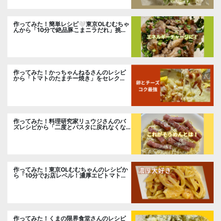
作ってみた！簡単レシピ🤍東京OLむむちゃ
んから「10分で絶品豚こまニラだれ」挑
戦。
作ってみた！かっちゃんねるさんのレシピ
から「トマトのたまチー焼き」をセレク
ト。
作ってみた！料理研究家リュウジさんのバ
ズレシピから「二度とパスタに戻れなくな
る冷やしカルボナーラ」に挑戦。
作ってみた！東京OLむむちゃんのレシピか
ら「10分でお店レベル！濃厚エビトマトク
リームパスタ」に挑戦
作ってみた！くまの限界食堂さんのレシピ