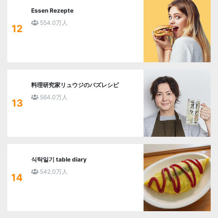
Essen Rezepte
554.0万人
12
料理研究家リュウジのバズレシピ
564.0万人
13
식탁일기 table diary
542.0万人
14