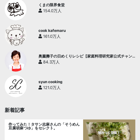
くまの限界食堂
154.0万人
cook kafemaru
161.0万人
奥薗壽子の日めくりレシピ【家庭料理研究家公式チャン
ネル】
84.3万人
syun cooking
121.0万人
新着記事
作ってみた！タサン志麻さんの「そうめん
豆腐胡麻つゆ」をセレクト。