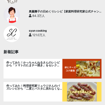
奥薗壽子の日めくりレシピ【家庭料理研究家公式チャン
ネル】
84.3万人
syun cooking
121.0万人
新着記事
作ってみた！かっちゃんねるさんのレシピ
から「トマトのたまチー焼き」をセレク
ト。
作ってみた！料理研究家リュウジさんのバ
ズレシピから「二度とパスタに戻れなくな
る冷やしカルボナーラ」に挑戦。