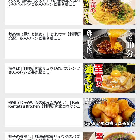
パスタ（納豆パスタ）｜ 料理研究家リュウ
ジのバズレシピさんのレシピ書き起こし
炒め物（豚たま炒め）｜ だれウマ【料理研
究家】さんのレシピ書き起こし
油そば｜料理研究家リュウジのバズレシピ
さんのレシピ書き起こし
煮物（じゃがいもの煮っころがし）｜Koh
Kentetsu Kitchen【料理研究家コウケンテ
ツ公式チャンネル】さんのレシピ書き起こ
し
茄子の煮浸し｜料理研究家リュウジのバズ