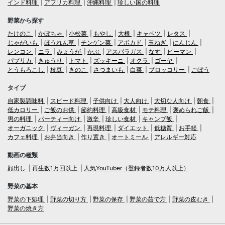
インド料理
アフリカ料理
沖縄料理
珍しい国の料理
野菜から探す
たけのこ
かぼちゃ
小松菜
もやし
大根
キャベツ
レタス
じゃがいも
ほうれん草
チンゲン菜
アボカド
玉ねぎ
にんじん
レンコン
ニラ
みょうが
かぶ
アスパラガス
なす
ピーマン
パプリカ
きゅうり
トマト
ズッキーニ
オクラ
ゴーヤ
とうもろこし
枝豆
きのこ
さつまいも
白菜
ブロッコリー
ごぼう
タイプ
自家製調味料
スピード料理
子供向け
大人向け
大切な人向け
朝食
低カロリー
ご飯のお供
節約料理
高級食材
モテ料理
褒められご飯
男の料理
パーティー向け
激辛
珍しい食材
キャンプ飯
オーガニック
ヴィーガン
再現料理
ダイエット
低糖質
お手軽
カフェ料理
お弁当向き
作り置き
オートミール
アレルギー対応
動画の種類
顔出し
再生数1万回以上
人気YouTuber（登録者数10万人以上）
野菜の基本
野菜の下処理
野菜の切り方
野菜の保存
野菜の茹で方
野菜の皮むき
野菜の焼き方