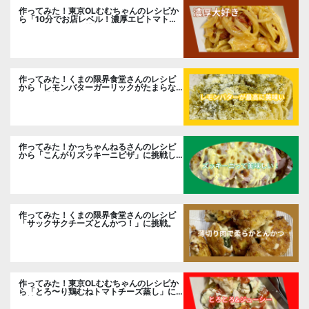
作ってみた！東京OLむむちゃんのレシピか
ら「10分でお店レベル！濃厚エビトマトク
リームパスタ」に挑戦
作ってみた！くまの限界食堂さんのレシピ
から「レモンバターガーリックがたまらな
い」に挑戦。
作ってみた！かっちゃんねるさんのレシピ
から「こんがりズッキーニピザ」に挑戦し
ました。
作ってみた！くまの限界食堂さんのレシピ
「サックサクチーズとんかつ！」に挑戦。
作ってみた！東京OLむむちゃんのレシピか
ら「とろ〜り鶏むねトマトチーズ蒸し」に
挑戦