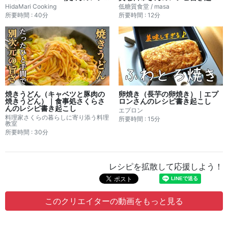
ピ書き起こし
し
HidaMari Cooking
低糖質食堂 / masa
所要時間 : 40分
所要時間 : 12分
焼きうどん（キャベツと豚肉の
卵焼き（長芋の卵焼き）｜エプ
焼きうどん）｜食事処さくらさ
ロンさんのレシピ書き起こし
んのレシピ書き起こし
エプロン
料理家さくらの暮らしに寄り添う料理
所要時間 : 15分
教室
所要時間 : 30分
レシピを拡散して応援しよう！
このクリエイターの動画をもっと見る