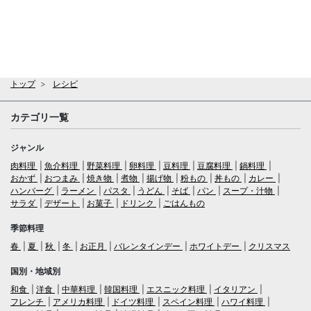
トップ
レシピ
カテゴリ一覧
ジャンル
肉料理
魚介料理
野菜料理
卵料理
豆料理
豆腐料理
鍋料理
おかず
おつまみ
焼き物
煮物
揚げ物
粉もの
丼もの
カレー
ハンバーグ
ラーメン
パスタ
うどん
そば
パン
スープ・汁物
サラダ
デザート
お菓子
ドリンク
ごはんもの
季節料理
春
夏
秋
冬
お正月
バレンタインデー
ホワイトデー
クリスマス
国別・地域別
和食
洋食
中華料理
韓国料理
エスニック料理
イタリアン
フレンチ
アメリカ料理
ドイツ料理
スペイン料理
ハワイ料理