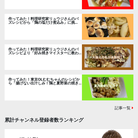
作ってみた！料理研究家リュウジさんのバ
ズレシピから「鶏の塩だけ煮込み」に挑
戦。
作ってみた！料理研究家リュウジさんのバ
ズレシピより「好み焼きマイスターに教わ
るお好み焼」に挑戦。
作ってみた！東京OLむむちゃんのレシピか
ら「揚げない出汁しみ！鶏と夏野菜の焼き
浸し」に挑戦。
記事一覧
累計チャンネル登録者数ランキング