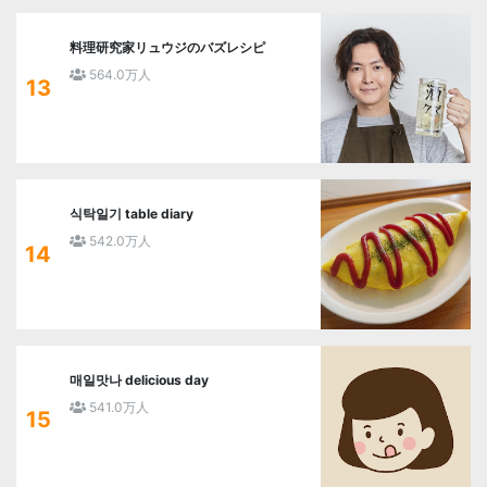
料理研究家リュウジのバズレシピ
564.0万人
13
식탁일기 table diary
542.0万人
14
매일맛나 delicious day
541.0万人
15