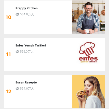
Preppy Kitchen
584.0万人
10
Enfes Yemek Tarifleri
569.0万人
11
Essen Rezepte
554.0万人
12