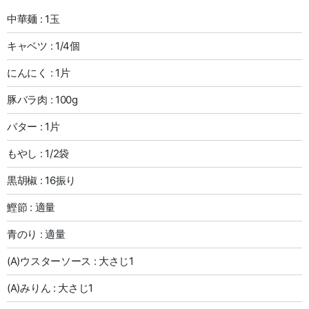
中華麺 : 1玉
キャベツ : 1/4個
にんにく : 1片
豚バラ肉 : 100g
バター : 1片
もやし : 1/2袋
黒胡椒 : 16振り
鰹節 : 適量
青のり : 適量
(A)ウスターソース : 大さじ1
(A)みりん : 大さじ1