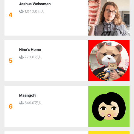
Joshua Weissman
1,040.0万人
4
Nino's Home
770.0万人
5
Maangchi
649.0万人
6