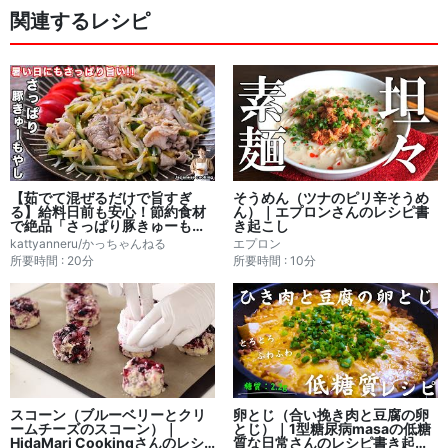
関連するレシピ
【茹でて混ぜるだけで旨すぎ
そうめん（ツナのピリ辛そうめ
る】給料日前も安心！節約食材
ん）｜エプロンさんのレシピ書
で絶品「さっぱり豚きゅーもや
き起こし
し」の作り方｜かっちゃんねる
kattyanneru/かっちゃんねる
エプロン
さんレシピ書き起こし
所要時間 : 20分
所要時間 : 10分
スコーン（ブルーベリーとクリ
卵とじ（合い挽き肉と豆腐の卵
ームチーズのスコーン）｜
とじ）｜1型糖尿病masaの低糖
HidaMari Cookingさんのレシ
質な日常さんのレシピ書き起こ