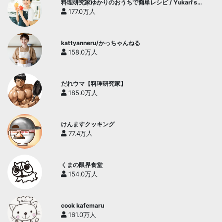
料理研究家ゆかりのおうちで簡単レシピ / Yukari's
Kitchen
177.0万人
kattyanneru/かっちゃんねる
158.0万人
だれウマ【料理研究家】
185.0万人
けんますクッキング
77.4万人
くまの限界食堂
154.0万人
cook kafemaru
161.0万人