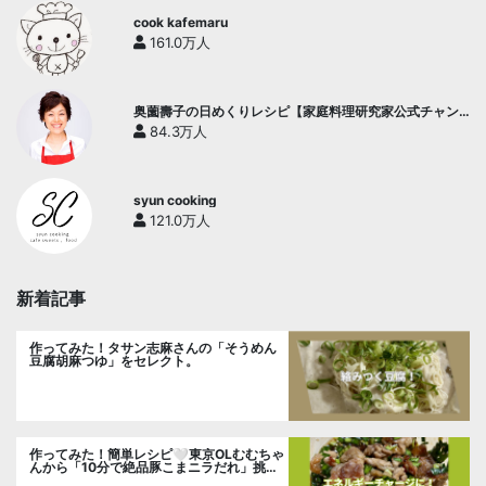
cook kafemaru
161.0万人
奥薗壽子の日めくりレシピ【家庭料理研究家公式チャン
ネル】
84.3万人
syun cooking
121.0万人
新着記事
作ってみた！タサン志麻さんの「そうめん
豆腐胡麻つゆ」をセレクト。
作ってみた！簡単レシピ🤍東京OLむむちゃ
んから「10分で絶品豚こまニラだれ」挑
戦。