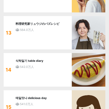
料理研究家リュウジのバズレシピ
564.0万人
13
식탁일기 table diary
542.0万人
14
매일맛나 delicious day
541.0万人
15