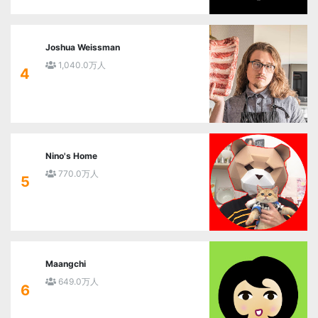
Joshua Weissman
1,040.0万人
4
Nino's Home
770.0万人
5
Maangchi
649.0万人
6