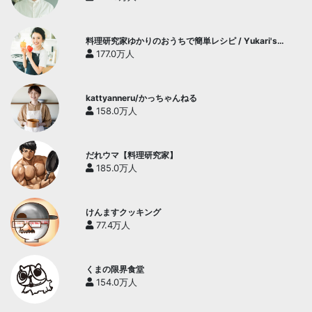
料理研究家ゆかりのおうちで簡単レシピ / Yukari's
Kitchen
177.0万人
kattyanneru/かっちゃんねる
158.0万人
だれウマ【料理研究家】
185.0万人
けんますクッキング
77.4万人
くまの限界食堂
154.0万人