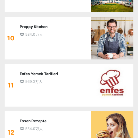
Preppy Kitchen
584.0万人
10
Enfes Yemek Tarifleri
569.0万人
11
Essen Rezepte
554.0万人
12