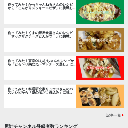
作ってみた！かっちゃんねるさんのレシピ
から「こんがりズッキーニピザ」に挑戦し
ました。
作ってみた！くまの限界食堂さんのレシピ
「サックサクチーズとんかつ！」に挑戦。
作ってみた！東京OLむむちゃんのレシピか
ら「とろ〜り鶏むねトマトチーズ蒸し」に
挑戦
作ってみた！料理研究家リュウジさんのバ
ズレシピから「鶏の塩だけ煮込み」に挑
戦。
記事一覧
累計チャンネル登録者数ランキング