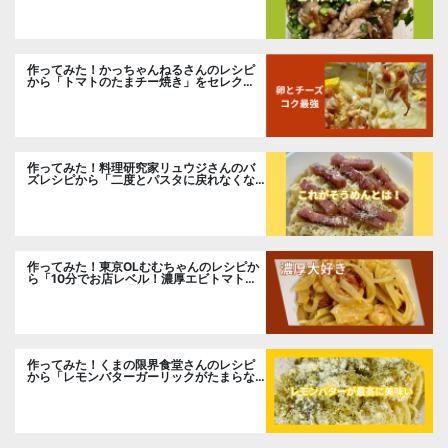
作ってみた！かっちゃんねるさんのレシピ
から「トマトのたまチー焼き」をセレク
ト。
作ってみた！料理研究家リュウジさんのバ
ズレシピから「二度とパスタに戻れなくな
る冷やしカルボナーラ」に挑戦。
作ってみた！東京OLむむちゃんのレシピか
ら「10分でお店レベル！濃厚エビトマトク
リームパスタ」に挑戦
作ってみた！くまの限界食堂さんのレシピ
から「レモンバターガーリックがたまらな
い」に挑戦。