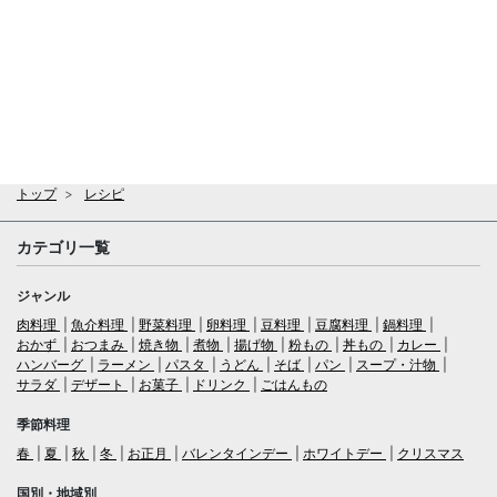
トップ
レシピ
カテゴリ一覧
ジャンル
肉料理
魚介料理
野菜料理
卵料理
豆料理
豆腐料理
鍋料理
おかず
おつまみ
焼き物
煮物
揚げ物
粉もの
丼もの
カレー
ハンバーグ
ラーメン
パスタ
うどん
そば
パン
スープ・汁物
サラダ
デザート
お菓子
ドリンク
ごはんもの
季節料理
春
夏
秋
冬
お正月
バレンタインデー
ホワイトデー
クリスマス
国別・地域別