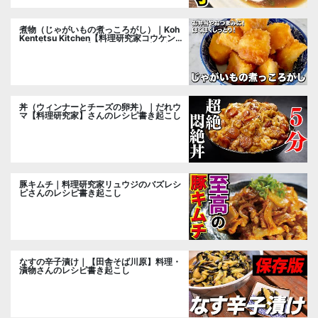
煮物（じゃがいもの煮っころがし）｜Koh
Kentetsu Kitchen【料理研究家コウケンテ
ツ公式チャンネル】さんのレシピ書き起こ
し
丼（ウィンナーとチーズの卵丼）｜だれウ
マ【料理研究家】さんのレシピ書き起こし
豚キムチ｜料理研究家リュウジのバズレシ
ピさんのレシピ書き起こし
なすの辛子漬け｜【田舎そば川原】料理・
漬物さんのレシピ書き起こし