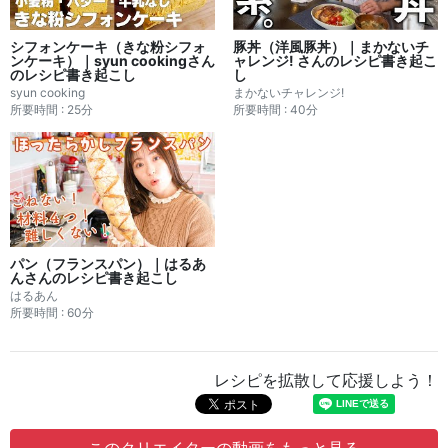
シフォンケーキ（きな粉シフォ
豚丼（洋風豚丼）｜まかないチ
ンケーキ）｜syun cookingさん
ャレンジ! さんのレシピ書き起こ
のレシピ書き起こし
し
syun cooking
まかないチャレンジ!
所要時間 : 25分
所要時間 : 40分
パン（フランスパン）｜はるあ
んさんのレシピ書き起こし
はるあん
所要時間 : 60分
レシピを拡散して応援しよう！