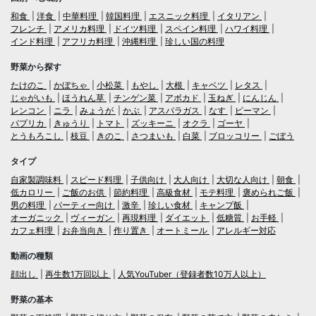
和食
洋食
中華料理
韓国料理
エスニック料理
イタリアン
フレンチ
アメリカ料理
ドイツ料理
スペイン料理
ハワイ料理
インド料理
アフリカ料理
沖縄料理
珍しい国の料理
野菜から探す
たけのこ
かぼちゃ
小松菜
もやし
大根
キャベツ
レタス
じゃがいも
ほうれん草
チンゲン菜
アボカド
玉ねぎ
にんじん
レンコン
ニラ
みょうが
かぶ
アスパラガス
なす
ピーマン
パプリカ
きゅうり
トマト
ズッキーニ
オクラ
ゴーヤ
とうもろこし
枝豆
きのこ
さつまいも
白菜
ブロッコリー
ごぼう
タイプ
自家製調味料
スピード料理
子供向け
大人向け
大切な人向け
朝食
低カロリー
ご飯のお供
節約料理
高級食材
モテ料理
褒められご飯
男の料理
パーティー向け
激辛
珍しい食材
キャンプ飯
オーガニック
ヴィーガン
再現料理
ダイエット
低糖質
お手軽
カフェ料理
お弁当向き
作り置き
オートミール
アレルギー対応
動画の種類
顔出し
再生数1万回以上
人気YouTuber（登録者数10万人以上）
野菜の基本