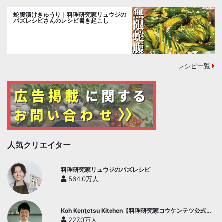
蛇腹漬けきゅうり｜料理研究家リュウジの
バズレシピさんのレシピ書き起こし
レシピ一覧
人気クリエイター
料理研究家リュウジのバズレシピ
564.0万人
Koh Kentetsu Kitchen【料理研究家コウケンテツ公式チ
ャンネル】
227.0万人