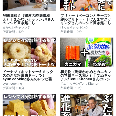
酢味噌和え（鶏皮の酢味噌和
ブリトー（ベーコンとチーズと
え）｜まかないチャレンジ!さん
卵のブリトー）｜けんますクッ
のレシピ書き起こし
キングさんのレシピ書き起こし
まかないチャレンジ!
けんますクッキング
所要時間 : 15分
所要時間 : 10分
ドーナツ（ホットケーキミック
和え物（乾燥わかめとカニカマ
スのきな粉豆腐ドーナツ）｜
のマヨネーズ和え）｜てぬキッ
syun cookingさんのレシピ書き
チン/Tenu Kitchenさんのレシ
起こし
ピ書き起こし
syun cooking
てぬキッチン/Tenu Kitchen
所要時間 : 20分
所要時間 : 10分