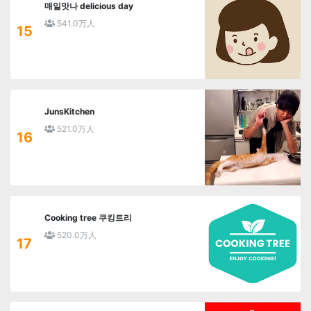
매일맛나 delicious day
541.0万人
15
JunsKitchen
521.0万人
16
Cooking tree 쿠킹트리
520.0万人
17