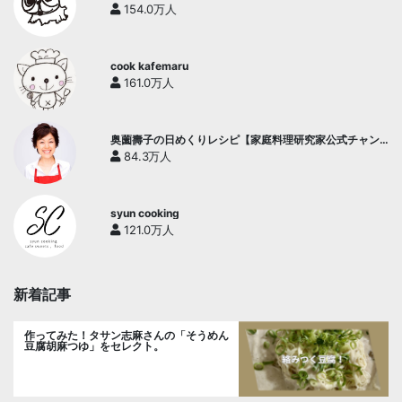
154.0万人
cook kafemaru
161.0万人
奥薗壽子の日めくりレシピ【家庭料理研究家公式チャン
ネル】
84.3万人
syun cooking
121.0万人
新着記事
作ってみた！タサン志麻さんの「そうめん
豆腐胡麻つゆ」をセレクト。