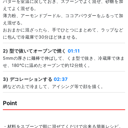
バターを室温に戻しておき、スプーンでよく混ぜ、砂糖を加
えてよく混ぜる。
薄力粉、アーモンドプードル、ココアパウダーをふるって加
え混ぜる。
おおまかに混ざったら、手でひとつにまとめて、ラップなど
に包んで冷蔵庫で30分ほど休ませる。
2) 型で抜いてオーブンで焼く
01:11
5mmの厚さに麺棒で伸ばして、くま型で抜き、冷蔵庫で休ま
せ、180℃に温めたオーブンで約12分焼く。
3) デコレーションする
02:37
網などの上で冷まして、アイシング等で顔を描く。
Point
・材料をスプーンで順に混ぜてくだけで出来る簡単レシピ。