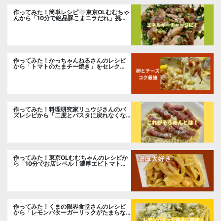
作ってみた！簡単レシピ🤍東京OLむむちゃ
んから「10分で絶品豚こまニラだれ」挑
戦。
作ってみた！かっちゃんねるさんのレシピ
から「トマトのたまチー焼き」をセレク
ト。
作ってみた！料理研究家リュウジさんのバ
ズレシピから「二度とパスタに戻れなくな
る冷やしカルボナーラ」に挑戦。
作ってみた！東京OLむむちゃんのレシピか
ら「10分でお店レベル！濃厚エビトマトク
リームパスタ」に挑戦
作ってみた！くまの限界食堂さんのレシピ
から「レモンバターガーリックがたまらな
い」に挑戦。