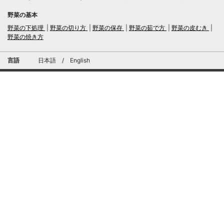
野菜の基本
野菜の下処理
野菜の切り方
野菜の保存
野菜の茹で方
野菜の皮むき
野菜の焼き方
言語
日本語
/
English
ログイン・新規会員登録
TubeRecipe
運営会社
お問い合わせにおける個人情報の取扱いについて
広告掲載及び当サイトへの情報掲載について