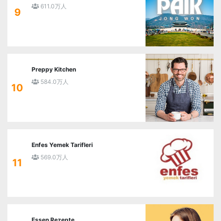
611.0万人
9
Preppy Kitchen
584.0万人
10
Enfes Yemek Tarifleri
569.0万人
11
Essen Rezepte