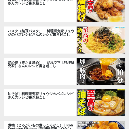
さんのレシピ書き起こし
パスタ（納豆パスタ）｜ 料理研究家リュウ
ジのバズレシピさんのレシピ書き起こし
炒め物（豚たま炒め）｜ だれウマ【料理研
究家】さんのレシピ書き起こし
油そば｜料理研究家リュウジのバズレシピ
さんのレシピ書き起こし
煮物（じゃがいもの煮っころがし）｜Koh
Kentetsu Kitchen【料理研究家コウケンテ