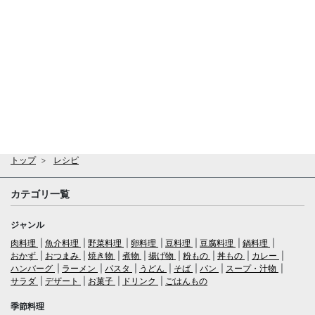
トップ
レシピ
カテゴリ一覧
ジャンル
肉料理
魚介料理
野菜料理
卵料理
豆料理
豆腐料理
鍋料理
おかず
おつまみ
焼き物
煮物
揚げ物
粉もの
丼もの
カレー
ハンバーグ
ラーメン
パスタ
うどん
そば
パン
スープ・汁物
サラダ
デザート
お菓子
ドリンク
ごはんもの
季節料理