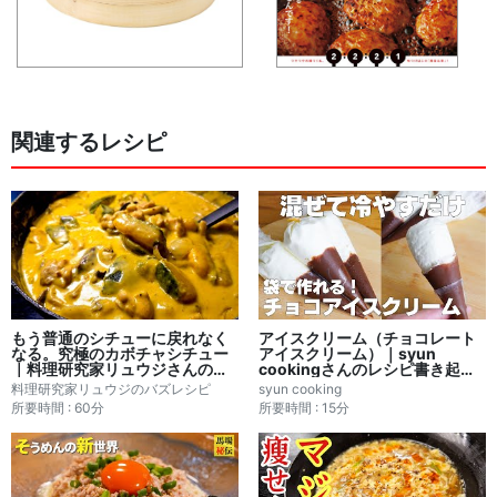
関連するレシピ
もう普通のシチューに戻れなく
アイスクリーム（チョコレート
なる。究極のカボチャシチュー
アイスクリーム）｜syun
｜料理研究家リュウジさんのバ
cookingさんのレシピ書き起こ
ズレシピ書き起こし
し
料理研究家リュウジのバズレシピ
syun cooking
所要時間 : 60分
所要時間 : 15分