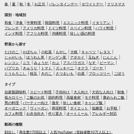
春
夏
秋
冬
お正月
バレンタインデー
ホワイトデー
クリスマス
国別・地域別
和食
洋食
中華料理
韓国料理
エスニック料理
イタリアン
フレンチ
アメリカ料理
ドイツ料理
スペイン料理
ハワイ料理
インド料理
アフリカ料理
沖縄料理
珍しい国の料理
野菜から探す
たけのこ
かぼちゃ
小松菜
もやし
大根
キャベツ
レタス
じゃがいも
ほうれん草
チンゲン菜
アボカド
玉ねぎ
にんじん
レンコン
ニラ
みょうが
かぶ
アスパラガス
なす
ピーマン
パプリカ
きゅうり
トマト
ズッキーニ
オクラ
ゴーヤ
とうもろこし
枝豆
きのこ
さつまいも
白菜
ブロッコリー
ごぼう
タイプ
自家製調味料
スピード料理
子供向け
大人向け
大切な人向け
朝食
低カロリー
ご飯のお供
節約料理
高級食材
モテ料理
褒められご飯
男の料理
パーティー向け
激辛
珍しい食材
キャンプ飯
オーガニック
ヴィーガン
再現料理
ダイエット
低糖質
お手軽
カフェ料理
お弁当向き
作り置き
オートミール
アレルギー対応
動画の種類
顔出し
再生数1万回以上
人気YouTuber（登録者数10万人以上）