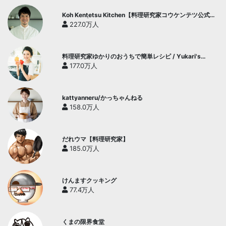
Koh Kentetsu Kitchen【料理研究家コウケンテツ公式チ
ャンネル】
227.0万人
料理研究家ゆかりのおうちで簡単レシピ / Yukari's
Kitchen
177.0万人
kattyanneru/かっちゃんねる
158.0万人
だれウマ【料理研究家】
185.0万人
けんますクッキング
77.4万人
くまの限界食堂