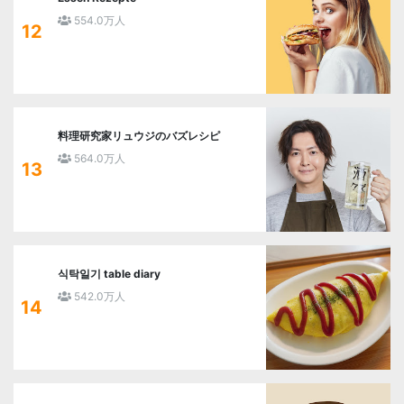
554.0万人
12
料理研究家リュウジのバズレシピ
564.0万人
13
식탁일기 table diary
542.0万人
14