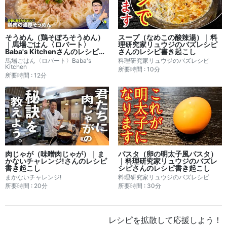
そうめん（鶏そぼろそうめん）
スープ（なめこの酸辣湯）｜料
｜馬場ごはん〈ロバート〉
理研究家リュウジのバズレシピ
Baba's Kitchenさんのレシピ書
さんのレシピ書き起こし
き起こし
馬場ごはん〈ロバート〉Baba's
料理研究家リュウジのバズレシピ
Kitchen
所要時間 : 10分
所要時間 : 12分
肉じゃが（味噌肉じゃが）｜ま
パスタ（卵の明太子風パスタ）
かないチャレンジ!さんのレシピ
｜料理研究家リュウジのバズレ
書き起こし
シピさんのレシピ書き起こし
まかないチャレンジ!
料理研究家リュウジのバズレシピ
所要時間 : 20分
所要時間 : 30分
レシピを拡散して応援しよう！