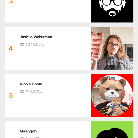
3
Joshua Weissman
1,040.0万人
4
Nino's Home
770.0万人
5
Maangchi