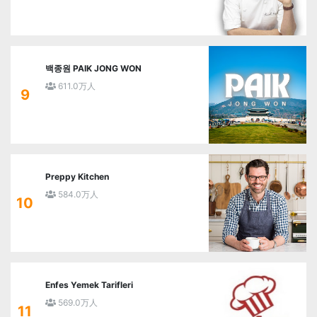
백종원 PAIK JONG WON
611.0万人
9
Preppy Kitchen
584.0万人
10
Enfes Yemek Tarifleri
569.0万人
11