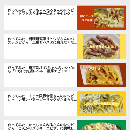
作ってみた！かっちゃんねるさんのレシピ
から「トマトのたまチー焼き」をセレク
ト。
作ってみた！料理研究家リュウジさんのバ
ズレシピから「二度とパスタに戻れなくな
る冷やしカルボナーラ」に挑戦。
作ってみた！東京OLむむちゃんのレシピか
ら「10分でお店レベル！濃厚エビトマトク
リームパスタ」に挑戦
作ってみた！くまの限界食堂さんのレシピ
から「レモンバターガーリックがたまらな
い」に挑戦。
作ってみた！かっちゃんねるさんのレシピ
から「こんがりズッキーニピザ」に挑戦し