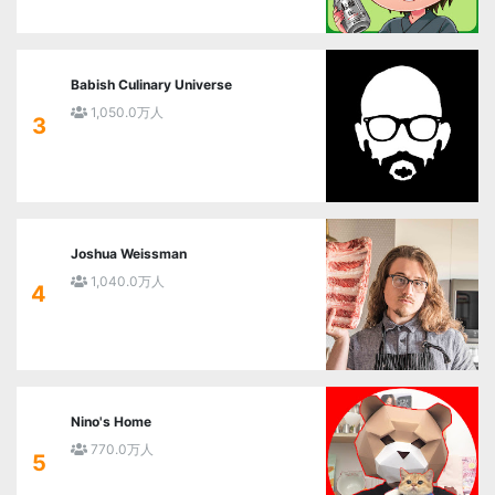
Babish Culinary Universe
1,050.0万人
3
Joshua Weissman
1,040.0万人
4
Nino's Home
770.0万人
5