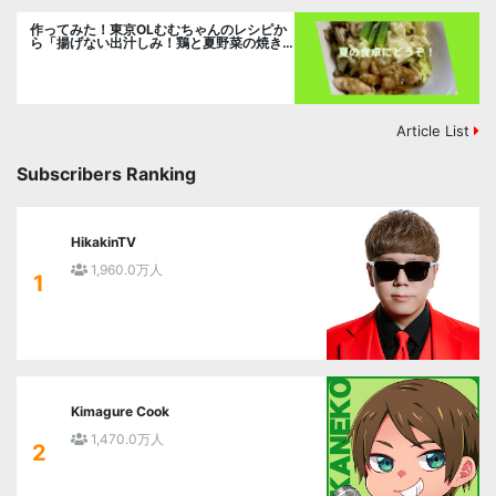
作ってみた！東京OLむむちゃんのレシピか
ら「揚げない出汁しみ！鶏と夏野菜の焼き
浸し」に挑戦。
Article List
Subscribers Ranking
HikakinTV
1,960.0万人
1
Kimagure Cook
1,470.0万人
2