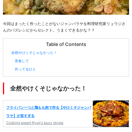
今回はまったく作ったことがないジャンバラヤを料理研究家リュウジさ
んのバズレシピからセレクト。うまくできるかな？？
Table of Contents
全然やけくそじゃなかった！
実食して
作ってるひと
全然やけくそじゃなかった！
フライパン一つと鶏もも肉で作る【やけくそジャンバ
ラヤ】が旨すぎる
Cooking expert Ryuji's buzz recipe