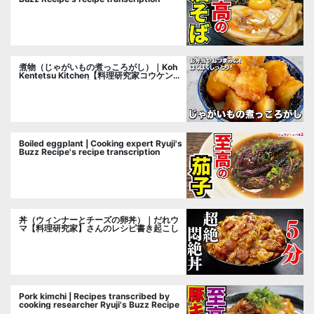
煮物（じゃがいもの煮っころがし）｜Koh
Kentetsu Kitchen【料理研究家コウケンテ
ツ公式チャンネル】さんのレシピ書き起こ
し
Boiled eggplant | Cooking expert Ryuji's
Buzz Recipe's recipe transcription
丼（ウィンナーとチーズの卵丼）｜だれウ
マ【料理研究家】さんのレシピ書き起こし
Pork kimchi | Recipes transcribed by
cooking researcher Ryuji's Buzz Recipe