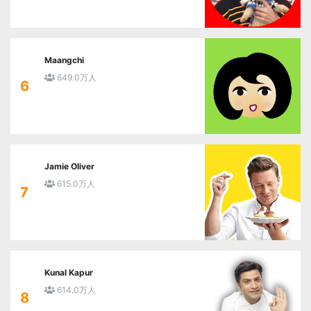
Maangchi
649.0万人
6
Jamie Oliver
615.0万人
7
Kunal Kapur
614.0万人
8