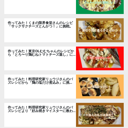
ました。
作ってみた！くまの限界食堂さんのレシピ
「サックサクチーズとんかつ！」に挑戦。
作ってみた！東京OLむむちゃんのレシピか
ら「とろ〜り鶏むねトマトチーズ蒸し」に
挑戦
作ってみた！料理研究家リュウジさんのバ
ズレシピから「鶏の塩だけ煮込み」に挑
戦。
作ってみた！料理研究家リュウジさんのバ
ズレシピより「好み焼きマイスターに教わ
るお好み焼」に挑戦。