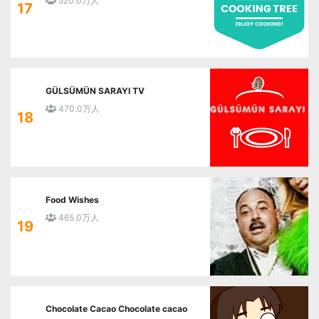
520.0万人
17
GÜLSÜMÜN SARAYI TV
470.0万人
18
Food Wishes
465.0万人
19
Chocolate Cacao Chocolate cacao