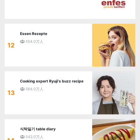
Essen Rezepte
554.0万人
12
Cooking expert Ryuji's buzz recipe
564.0万人
13
식탁일기 table diary
542.0万人