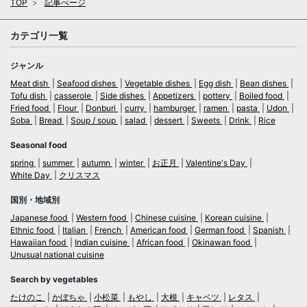
TOP
記事ぺージ
カテゴリ一覧
ジャンル
Meat dish
Seafood dishes
Vegetable dishes
Egg dish
Bean dishes
Tofu dish
casserole
Side dishes
Appetizers
pottery
Boiled food
Fried food
Flour
Donburi
curry
hamburger
ramen
pasta
Udon
Soba
Bread
Soup / soup
salad
dessert
Sweets
Drink
Rice
Seasonal food
spring
summer
autumn
winter
お正月
Valentine's Day
White Day
クリスマス
国別・地域別
Japanese food
Western food
Chinese cuisine
Korean cuisine
Ethnic food
Italian
French
American food
German food
Spanish
Hawaiian food
Indian cuisine
African food
Okinawan food
Unusual national cuisine
Search by vegetables
たけのこ
かぼちゃ
小松菜
もやし
大根
キャベツ
レタス