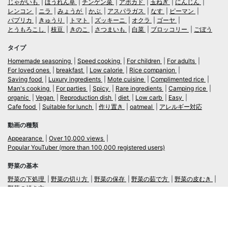
じゃがいも
ほうれん草
チンゲン菜
アボカド
玉ねぎ
にんじん
レンコン
ニラ
みょうが
かぶ
アスパラガス
なす
ピーマン
パプリカ
きゅうり
トマト
ズッキーニ
オクラ
ゴーヤ
とうもろこし
枝豆
きのこ
さつまいも
白菜
ブロッコリー
ごぼう
タイプ
Homemade seasoning
Speed cooking
For children
For adults
For loved ones
breakfast
Low calorie
Rice companion
Saving food
Luxury ingredients
Mote cuisine
Complimented rice
Man's cooking
For parties
Spicy
Rare ingredients
Camping rice
organic
Vegan
Reproduction dish
diet
Low carb
Easy
Cafe food
Suitable for lunch
作り置き
oatmeal
アレルギー対応
動画の種類
Appearance
Over 10,000 views
Popular YouTuber (more than 100,000 registered users)
野菜の基本
野菜の下処理
野菜の切り方
野菜の保存
野菜の茹で方
野菜の皮むき
野菜の焼き方
言語
日本語
/
English