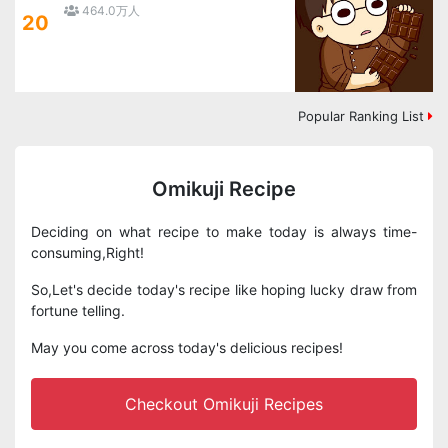
464.0万人
20
Popular Ranking List
Omikuji Recipe
Deciding on what recipe to make today is always time-
consuming,Right!
So,Let's decide today's recipe like hoping lucky draw from
fortune telling.
May you come across today's delicious recipes!
Checkout Omikuji Recipes