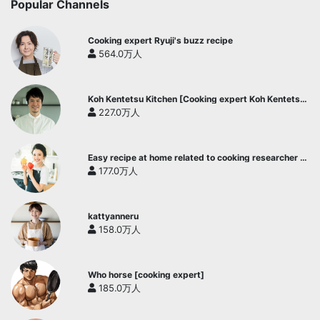
Popular Channels
Cooking expert Ryuji's buzz recipe
564.0万人
Koh Kentetsu Kitchen [Cooking expert Koh Kentetsu
official channel]
227.0万人
Easy recipe at home related to cooking researcher /
Yukari's Kitchen
177.0万人
kattyanneru
158.0万人
Who horse [cooking expert]
185.0万人