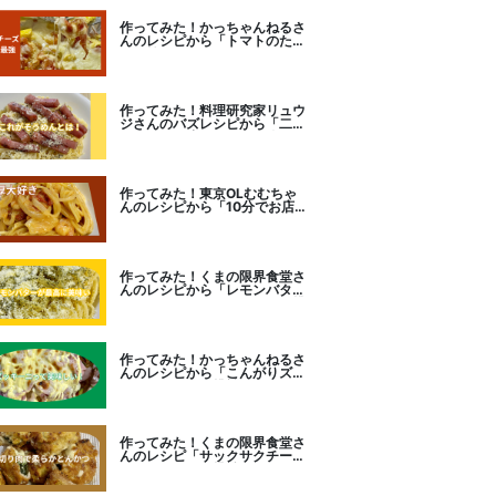
作ってみた！かっちゃんねるさ
んのレシピから「トマトのたま
チー焼き」をセレクト。
作ってみた！料理研究家リュウ
ジさんのバズレシピから「二度
とパスタに戻れなくなる冷やし
カルボナーラ」に挑戦。
作ってみた！東京OLむむちゃ
んのレシピから「10分でお店
レベル！濃厚エビトマトクリー
ムパスタ」に挑戦
作ってみた！くまの限界食堂さ
んのレシピから「レモンバター
ガーリックがたまらない」に挑
戦。
作ってみた！かっちゃんねるさ
んのレシピから「こんがりズッ
キーニピザ」に挑戦しました。
作ってみた！くまの限界食堂さ
んのレシピ「サックサクチーズ
とんかつ！」に挑戦。