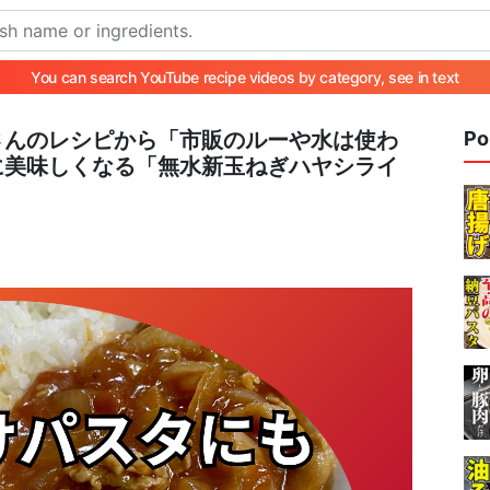
You can search YouTube recipe videos by category, see in text
さんのレシピから「市販のルーや水は使わ
Po
美味しくなる「無水新玉ねぎハヤシライ