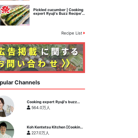
Pickled cucumber | Cooking
expert Ryuji's Buzz Recipe's
recipe transcription
Recipe List
pular Channels
Cooking expert Ryuji's buzz
recipe
564.0万人
Koh Kentetsu Kitchen [Cooking
expert Koh Kentetsu official
227.0万人
channel]