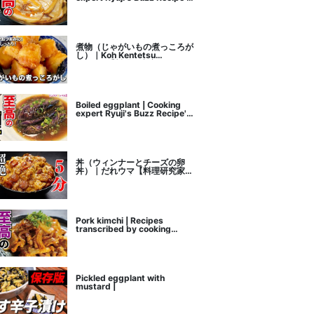
recipe transcription
煮物（じゃがいもの煮っころが
し）｜Koh Kentetsu
Kitchen【料理研究家コウケン
テツ公式チャンネル】さんのレ
シピ書き起こし
Boiled eggplant | Cooking
expert Ryuji's Buzz Recipe's
recipe transcription
丼（ウィンナーとチーズの卵
丼）｜だれウマ【料理研究家】
さんのレシピ書き起こし
Pork kimchi | Recipes
transcribed by cooking
researcher Ryuji's Buzz
Recipe
Pickled eggplant with
mustard |