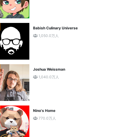
Babish Culinary Universe
1,050.0万人
Joshua Weissman
1,040.0万人
Nino's Home
770.0万人