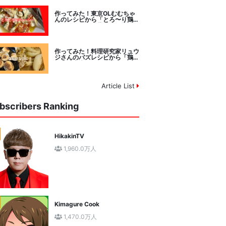
作ってみた！東京OLむむちゃ
んのレシピから「とろ〜り鶏む
ねトマトチーズ蒸し」に挑戦
作ってみた！料理研究家リュウ
ジさんのバズレシピから「鶏の
塩だけ煮込み」に挑戦。
Article List
bscribers Ranking
HikakinTV
1,960.0万人
Kimagure Cook
1,470.0万人