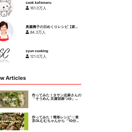
cook kafemaru
161.0万人
奥薗壽子の日めくりレシピ【家庭
料理研究家公式チャンネル】
84.3万人
syun cooking
121.0万人
w Articles
作ってみた！タサン志麻さんの
「そうめん 豆腐胡麻つゆ」を
セレクト。
作ってみた！簡単レシピ🤍東
京OLむむちゃんから「10分で
絶品豚こまニラだれ」挑戦。