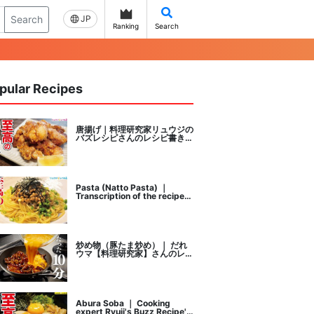
Search
JP
Ranking
Search
pular Recipes
唐揚げ｜料理研究家リュウジの
バズレシピさんのレシピ書き起
こし
Pasta (Natto Pasta) ｜
Transcription of the recipe
by Ryuji's buzz recipe, a
cooking researcher
炒め物（豚たま炒め）｜ だれ
ウマ【料理研究家】さんのレシ
ピ書き起こし
Abura Soba ｜ Cooking
expert Ryuji's Buzz Recipe's