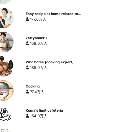
Easy recipe at home related to
cooking researcher / Yukari's
177.0万人
Kitchen
kattyanneru
158.0万人
Who horse [cooking expert]
185.0万人
Cooking
77.4万人
Kuma's limit cafeteria
154.0万人