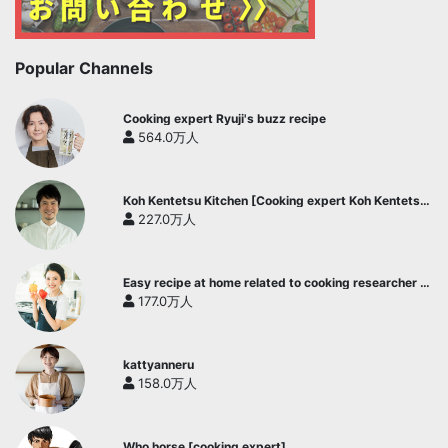
Popular Channels
Cooking expert Ryuji's buzz recipe
564.0万人
Koh Kentetsu Kitchen [Cooking expert Koh Kentetsu
official channel]
227.0万人
Easy recipe at home related to cooking researcher /
Yukari's Kitchen
177.0万人
kattyanneru
158.0万人
Who horse [cooking expert]