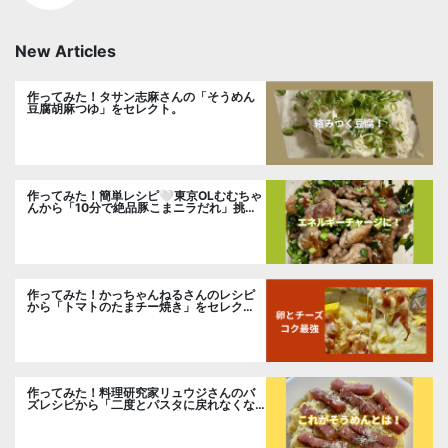
New Articles
作ってみた！タサン志麻さんの「そうめん
豆腐胡麻つゆ」をセレクト。
作ってみた！簡単レシピ🤍東京OLむむちゃ
んから「10分で絶品豚こまニラだれ」挑
戦。
作ってみた！かっちゃんねるさんのレシピ
から「トマトのたまチー焼き」をセレク
ト。
作ってみた！料理研究家リュウジさんのバ
ズレシピから「二度とパスタに戻れなくな
る冷やしカルボナーラ」に挑戦。