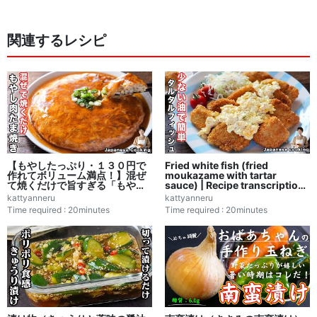
関連するレシピ
【もやしたっぷり・１３０円で
Fried white fish (fried
作れてボリューム満点！】混ぜ
moukazame with tartar
て焼くだけで旨すぎる「もやし
sauce) | Recipe transcription
肉たま焼き」（２人分）｜かっ
by kattyanneru
kattyanneru
kattyanneru
ちゃんねるさんのレシピ書き起
Time required : 20minutes
Time required : 20minutes
こし