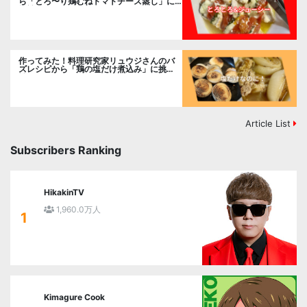
ら「とろ〜り鶏むねトマトチーズ蒸し」に
挑戦
作ってみた！料理研究家リュウジさんのバ
ズレシピから「鶏の塩だけ煮込み」に挑
戦。
Article List
Subscribers Ranking
HikakinTV
1,960.0万人
1
Kimagure Cook