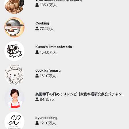
185.0万人
Cooking
77.4万人
Kuma's limit cafeteria
154.0万人
cook kafemaru
161.0万人
奥薗壽子の日めくりレシピ【家庭料理研究家公式チャン
ネル】
84.3万人
syun cooking
121.0万人