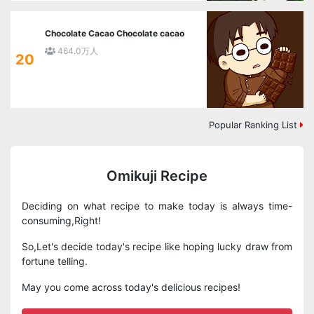
Chocolate Cacao Chocolate cacao
464.0万人
20
Popular Ranking List
Omikuji Recipe
Deciding on what recipe to make today is always time-
consuming,Right!
So,Let's decide today's recipe like hoping lucky draw from
fortune telling.
May you come across today's delicious recipes!