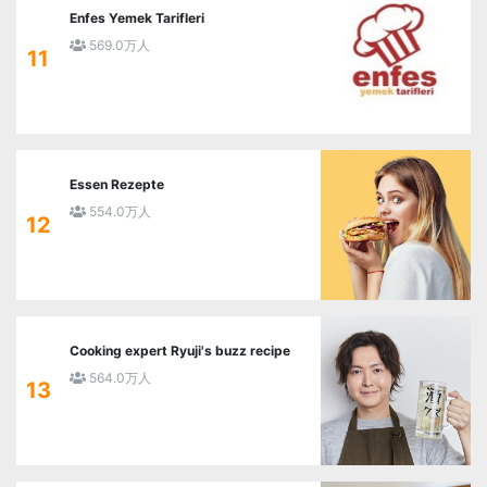
Enfes Yemek Tarifleri
569.0万人
11
Essen Rezepte
554.0万人
12
Cooking expert Ryuji's buzz recipe
564.0万人
13