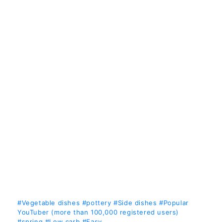
#Vegetable dishes
#pottery
#Side dishes
#Popular
YouTuber (more than 100,000 registered users)
#spring
#Low carb
#Easy