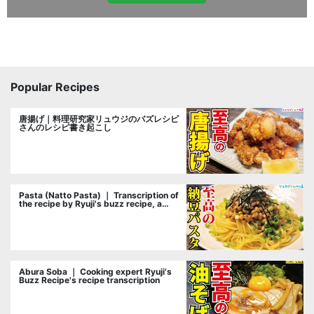
Popular Recipes
唐揚げ｜料理研究家リュウジのバズレシピ
さんのレシピ書き起こし
Pasta (Natto Pasta) ｜ Transcription of
the recipe by Ryuji's buzz recipe, a
cooking researcher
Abura Soba ｜ Cooking expert Ryuji's
Buzz Recipe's recipe transcription