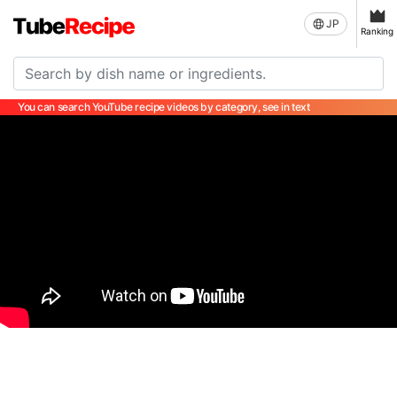
JP
Ranking
You can search YouTube recipe videos by category, see in text