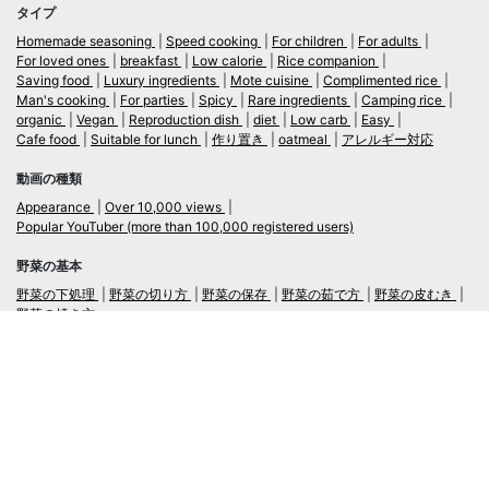
タイプ
Homemade seasoning
Speed cooking
For children
For adults
For loved ones
breakfast
Low calorie
Rice companion
Saving food
Luxury ingredients
Mote cuisine
Complimented rice
Man's cooking
For parties
Spicy
Rare ingredients
Camping rice
organic
Vegan
Reproduction dish
diet
Low carb
Easy
Cafe food
Suitable for lunch
作り置き
oatmeal
アレルギー対応
動画の種類
Appearance
Over 10,000 views
Popular YouTuber (more than 100,000 registered users)
野菜の基本
野菜の下処理
野菜の切り方
野菜の保存
野菜の茹で方
野菜の皮むき
野菜の焼き方
言語
日本語
/
English
ログイン・新規会員登録