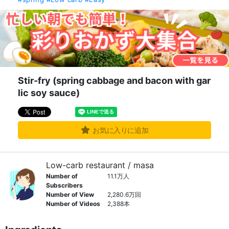
Stir-fry (spring cabbage and bacon with gar
lic soy sauce)
お気に入りに追加
Low-carb restaurant / masa
Number of
11.1万人
Subscribers
Number of View
2,280.6万回
Number of Videos
2,388本