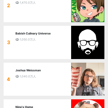
1,470.0万人
2
Babish Culinary Universe
1,050.0万人
3
Joshua Weissman
1,040.0万人
4
Nino's Home