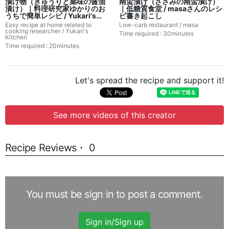
漬け物（きゅうりと薬味の醤油
南蛮漬け（ささみの南蛮漬け）
漬け）｜料理研究家ゆかりのお
｜低糖質食堂 / masaさんのレシ
うちで簡単レシピ / Yukari's
ピ書き起こし
Kitchenさんのレシピ書き起こ
Easy recipe at home related to
Low-carb restaurant / masa
し
cooking researcher / Yukari's
Time required : 30minutes
Kitchen
Time required : 20minutes
Let's spread the recipe and support it!
See more videos of this creator
Recipe Reviews・ 0
You must be sign in to post a comment.
Sign in/Sign up