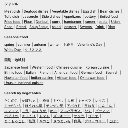
ジャンル
Meat dish
Seafood dishes
Vegetable dishes
Egg dish
Bean dishes
Tofu dish
casserole
Side dishes
Appetizers
pottery
Boiled food
Fried food
Flour
Donburi
curry
hamburger
ramen
pasta
Udon
Soba
Bread
Soup / soup
salad
dessert
Sweets
Drink
Rice
Seasonal food
spring
summer
autumn
winter
お正月
Valentine's Day
White Day
クリスマス
国別・地域別
Japanese food
Western food
Chinese cuisine
Korean cuisine
Ethnic food
Italian
French
American food
German food
Spanish
Hawaiian food
Indian cuisine
African food
Okinawan food
Unusual national cuisine
Search by vegetables
たけのこ
かぼちゃ
小松菜
もやし
大根
キャベツ
レタス
じゃがいも
ほうれん草
チンゲン菜
アボカド
玉ねぎ
にんじん
レンコン
ニラ
みょうが
かぶ
アスパラガス
なす
ピーマン
パプリカ
きゅうり
トマト
ズッキーニ
オクラ
ゴーヤ
とうもろこし
枝豆
きのこ
さつまいも
白菜
ブロッコリー
ごぼう