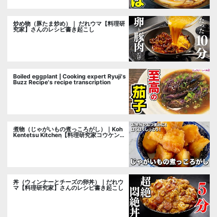
炒め物（豚たま炒め）｜ だれウマ【料理研
究家】さんのレシピ書き起こし
Boiled eggplant | Cooking expert Ryuji's
Buzz Recipe's recipe transcription
煮物（じゃがいもの煮っころがし）｜Koh
Kentetsu Kitchen【料理研究家コウケンテ
ツ公式チャンネル】さんのレシピ書き起こ
し
丼（ウィンナーとチーズの卵丼）｜だれウ
マ【料理研究家】さんのレシピ書き起こし