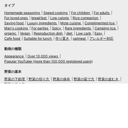
タイプ
Homemade seasoning
Speed cooking
For children
For adults
For loved ones
breakfast
Low calorie
Rice companion
Saving food
Luxury ingredients
Mote cuisine
Complimented rice
Man's cooking
For parties
Spicy
Rare ingredients
Camping rice
organic
Vegan
Reproduction dish
diet
Low carb
Easy
Cafe food
Suitable for lunch
作り置き
oatmeal
アレルギー対応
動画の種類
Appearance
Over 10,000 views
Popular YouTuber (more than 100,000 registered users)
野菜の基本
野菜の下処理
野菜の切り方
野菜の保存
野菜の茹で方
野菜の皮むき
野菜の焼き方
言語
日本語
/
English
ログイン・新規会員登録