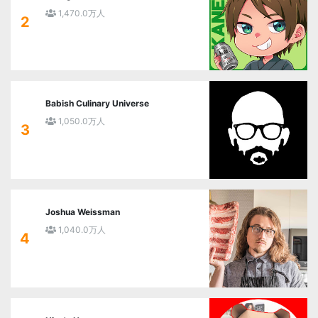
1,470.0万人
2
Babish Culinary Universe
1,050.0万人
3
Joshua Weissman
1,040.0万人
4