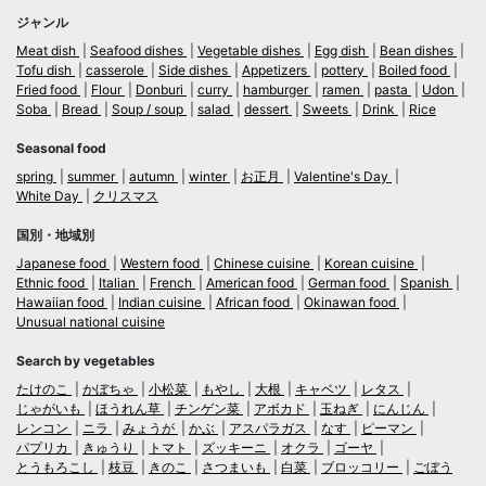
ジャンル
Meat dish
Seafood dishes
Vegetable dishes
Egg dish
Bean dishes
Tofu dish
casserole
Side dishes
Appetizers
pottery
Boiled food
Fried food
Flour
Donburi
curry
hamburger
ramen
pasta
Udon
Soba
Bread
Soup / soup
salad
dessert
Sweets
Drink
Rice
Seasonal food
spring
summer
autumn
winter
お正月
Valentine's Day
White Day
クリスマス
国別・地域別
Japanese food
Western food
Chinese cuisine
Korean cuisine
Ethnic food
Italian
French
American food
German food
Spanish
Hawaiian food
Indian cuisine
African food
Okinawan food
Unusual national cuisine
Search by vegetables
たけのこ
かぼちゃ
小松菜
もやし
大根
キャベツ
レタス
じゃがいも
ほうれん草
チンゲン菜
アボカド
玉ねぎ
にんじん
レンコン
ニラ
みょうが
かぶ
アスパラガス
なす
ピーマン
パプリカ
きゅうり
トマト
ズッキーニ
オクラ
ゴーヤ
とうもろこし
枝豆
きのこ
さつまいも
白菜
ブロッコリー
ごぼう