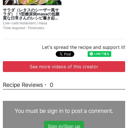
サラダ（レタスのシーザー風サ
ラダ）｜1型糖尿病masaの低糖
質な日常さんのレシピ書き起こ
し
Low-carb restaurant / masa
Time required : 10minutes
Let's spread the recipe and support it!
See more videos of this creator
Recipe Reviews・ 0
You must be sign in to post a comment.
Sign in/Sign up