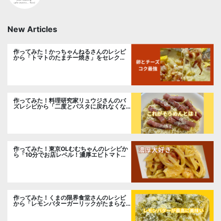
New Articles
作ってみた！かっちゃんねるさんのレシピ
から「トマトのたまチー焼き」をセレク
ト。
作ってみた！料理研究家リュウジさんのバ
ズレシピから「二度とパスタに戻れなくな
る冷やしカルボナーラ」に挑戦。
作ってみた！東京OLむむちゃんのレシピか
ら「10分でお店レベル！濃厚エビトマトク
リームパスタ」に挑戦
作ってみた！くまの限界食堂さんのレシピ
から「レモンバターガーリックがたまらな
い」に挑戦。