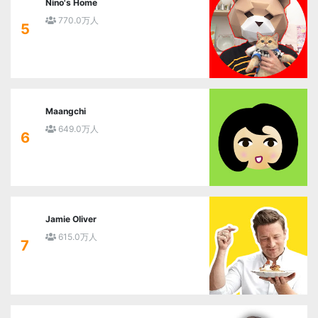
Nino's Home
770.0万人
5
Maangchi
649.0万人
6
Jamie Oliver
615.0万人
7