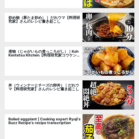
炒め物（豚たま炒め）｜ だれウマ【料理研
究家】さんのレシピ書き起こし
煮物（じゃがいもの煮っころがし）｜Koh
Kentetsu Kitchen【料理研究家コウケンテ
ツ公式チャンネル】さんのレシピ書き起こ
し
丼（ウィンナーとチーズの卵丼）｜だれウ
マ【料理研究家】さんのレシピ書き起こし
Boiled eggplant | Cooking expert Ryuji's
Buzz Recipe's recipe transcription