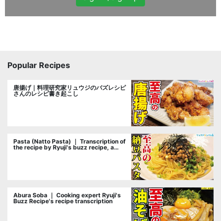
Popular Recipes
唐揚げ｜料理研究家リュウジのバズレシピ
さんのレシピ書き起こし
Pasta (Natto Pasta) ｜ Transcription of
the recipe by Ryuji's buzz recipe, a
cooking researcher
Abura Soba ｜ Cooking expert Ryuji's
Buzz Recipe's recipe transcription