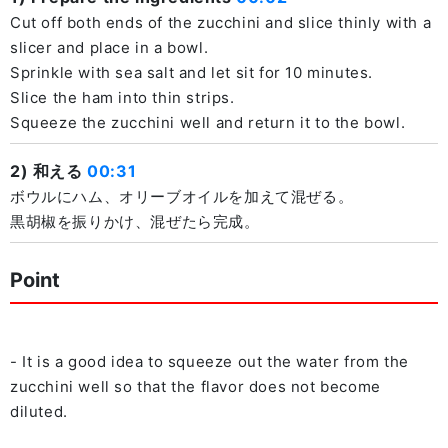
Cut off both ends of the zucchini and slice thinly with a
slicer and place in a bowl.
Sprinkle with sea salt and let sit for 10 minutes.
Slice the ham into thin strips.
Squeeze the zucchini well and return it to the bowl.
2) 和える
00:31
ボウルにハム、オリーブオイルを加えて混ぜる。
黒胡椒を振りかけ、混ぜたら完成。
Point
- It is a good idea to squeeze out the water from the
zucchini well so that the flavor does not become
diluted.