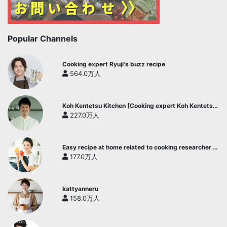
Popular Channels
Cooking expert Ryuji's buzz recipe
564.0万人
Koh Kentetsu Kitchen [Cooking expert Koh Kentetsu
official channel]
227.0万人
Easy recipe at home related to cooking researcher /
Yukari's Kitchen
177.0万人
kattyanneru
158.0万人