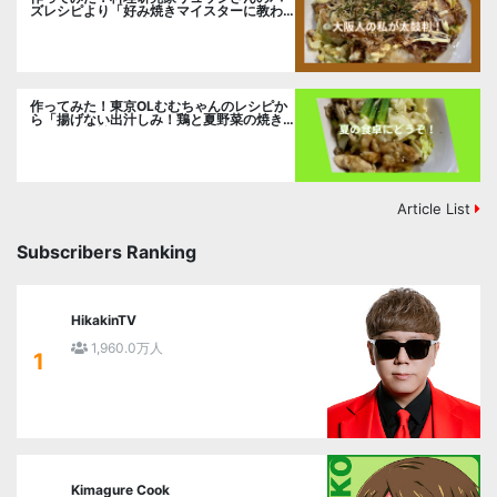
ズレシピより「好み焼きマイスターに教わ
るお好み焼」に挑戦。
作ってみた！東京OLむむちゃんのレシピか
ら「揚げない出汁しみ！鶏と夏野菜の焼き
浸し」に挑戦。
Article List
Subscribers Ranking
HikakinTV
1,960.0万人
1
Kimagure Cook