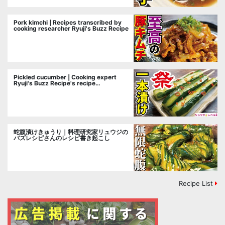
Pork kimchi | Recipes transcribed by
cooking researcher Ryuji's Buzz Recipe
Pickled cucumber | Cooking expert
Ryuji's Buzz Recipe's recipe
transcription
蛇腹漬けきゅうり｜料理研究家リュウジの
バズレシピさんのレシピ書き起こし
Recipe List