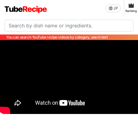
JP
Ranking
You can search YouTube recipe videos by category, see in text