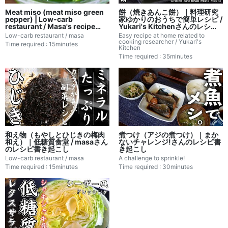
Meat miso (meat miso green
餅（焼きあんこ餅）｜料理研究
pepper) | Low-carb
家ゆかりのおうちで簡単レシピ /
restaurant / Masa's recipe
Yukari's Kitchenさんのレシピ
transcription
書き起こし
Low-carb restaurant / masa
Easy recipe at home related to
cooking researcher / Yukari's
Time required : 15minutes
Kitchen
Time required : 35minutes
和え物（もやしとひじきの梅肉
煮つけ（アジの煮つけ）｜まか
和え）｜低糖質食堂 / masaさん
ないチャレンジ!さんのレシピ書
のレシピ書き起こし
き起こし
Low-carb restaurant / masa
A challenge to sprinkle!
Time required : 15minutes
Time required : 30minutes