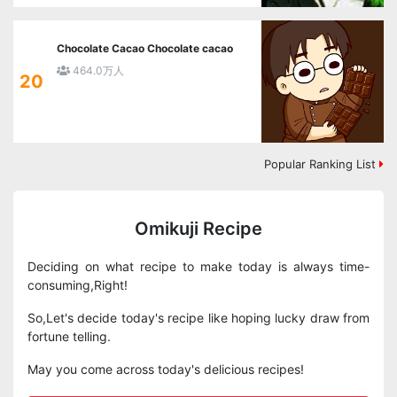
Chocolate Cacao Chocolate cacao
464.0万人
20
Popular Ranking List
Omikuji Recipe
Deciding on what recipe to make today is always time-
consuming,Right!
So,Let's decide today's recipe like hoping lucky draw from
fortune telling.
May you come across today's delicious recipes!