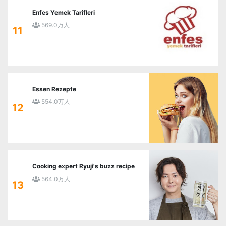
Enfes Yemek Tarifleri
569.0万人
11
Essen Rezepte
554.0万人
12
Cooking expert Ryuji's buzz recipe
564.0万人
13