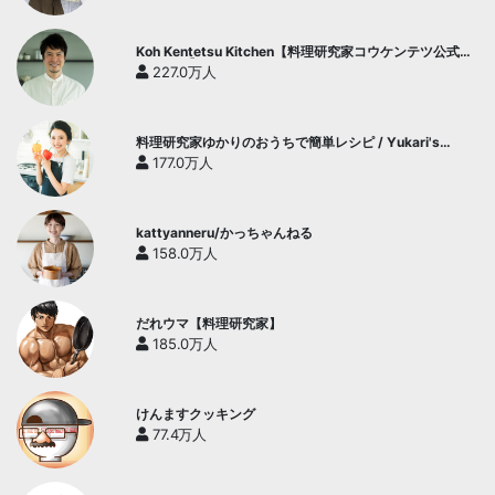
Koh Kentetsu Kitchen【料理研究家コウケンテツ公式チ
ャンネル】
227.0万人
料理研究家ゆかりのおうちで簡単レシピ / Yukari's
Kitchen
177.0万人
kattyanneru/かっちゃんねる
158.0万人
だれウマ【料理研究家】
185.0万人
けんますクッキング
77.4万人