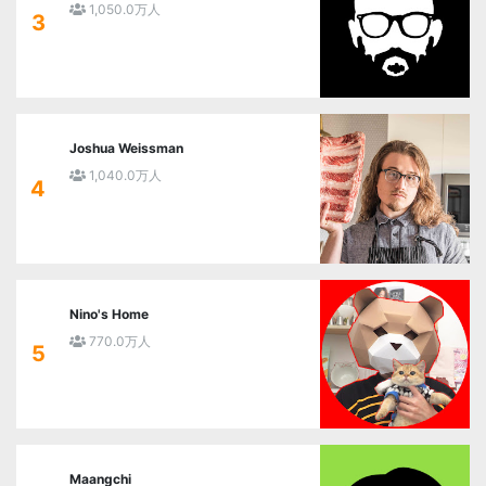
1,050.0万人
3
Joshua Weissman
1,040.0万人
4
Nino's Home
770.0万人
5
Maangchi