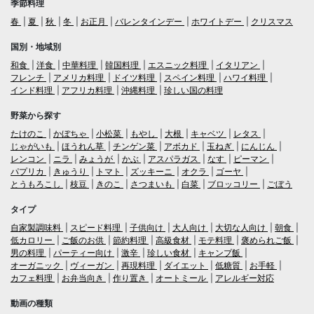
季節料理
春
夏
秋
冬
お正月
バレンタインデー
ホワイトデー
クリスマス
国別・地域別
和食
洋食
中華料理
韓国料理
エスニック料理
イタリアン
フレンチ
アメリカ料理
ドイツ料理
スペイン料理
ハワイ料理
インド料理
アフリカ料理
沖縄料理
珍しい国の料理
野菜から探す
たけのこ
かぼちゃ
小松菜
もやし
大根
キャベツ
レタス
じゃがいも
ほうれん草
チンゲン菜
アボカド
玉ねぎ
にんじん
レンコン
ニラ
みょうが
かぶ
アスパラガス
なす
ピーマン
パプリカ
きゅうり
トマト
ズッキーニ
オクラ
ゴーヤ
とうもろこし
枝豆
きのこ
さつまいも
白菜
ブロッコリー
ごぼう
タイプ
自家製調味料
スピード料理
子供向け
大人向け
大切な人向け
朝食
低カロリー
ご飯のお供
節約料理
高級食材
モテ料理
褒められご飯
男の料理
パーティー向け
激辛
珍しい食材
キャンプ飯
オーガニック
ヴィーガン
再現料理
ダイエット
低糖質
お手軽
カフェ料理
お弁当向き
作り置き
オートミール
アレルギー対応
動画の種類