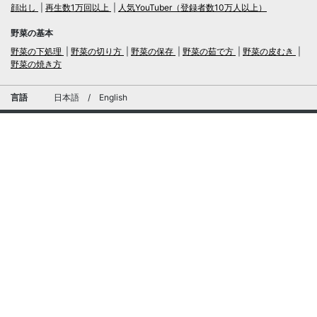
顔出し
再生数1万回以上
人気YouTuber（登録者数10万人以上）
野菜の基本
野菜の下処理
野菜の切り方
野菜の保存
野菜の茹で方
野菜の皮むき
野菜の焼き方
言語
日本語
/
English
ログイン・新規会員登録
TubeRecipe
運営会社
お問い合わせにおける個人情報の取扱いについて
広告掲載及び当サイトへの情報掲載について