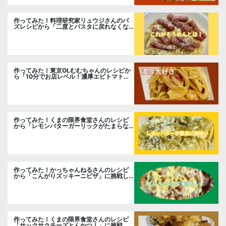
作ってみた！料理研究家リュウジさんのバ
ズレシピから「二度とパスタに戻れなくな
る冷やしカルボナーラ」に挑戦。
作ってみた！東京OLむむちゃんのレシピか
ら「10分でお店レベル！濃厚エビトマトク
リームパスタ」に挑戦
作ってみた！くまの限界食堂さんのレシピ
から「レモンバターガーリックがたまらな
い」に挑戦。
作ってみた！かっちゃんねるさんのレシピ
から「こんがりズッキーニピザ」に挑戦し
ました。
作ってみた！くまの限界食堂さんのレシピ
「サックサクチーズとんかつ！」に挑戦。