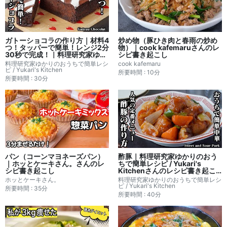
ガトーショコラの作り方｜材料4
炒め物（豚ひき肉と春雨の炒め
つ！タッパーで簡単！レンジ2分
物）｜cook kafemaruさんのレ
30秒で完成！｜料理研究家ゆか
シピ書き起こし
りのおうちで簡単レシピ書き起
料理研究家ゆかりのおうちで簡単レシ
cook kafemaru
こし
ピ / Yukari's Kitchen
所要時間 : 10分
所要時間 : 30分
パン（コーンマヨネーズパン）
酢豚｜料理研究家ゆかりのおう
｜ホッとケーキさん。さんのレ
ちで簡単レシピ / Yukari's
シピ書き起こし
Kitchenさんのレシピ書き起こ
し
ホッとケーキさん。
料理研究家ゆかりのおうちで簡単レシ
ピ / Yukari's Kitchen
所要時間 : 35分
所要時間 : 40分