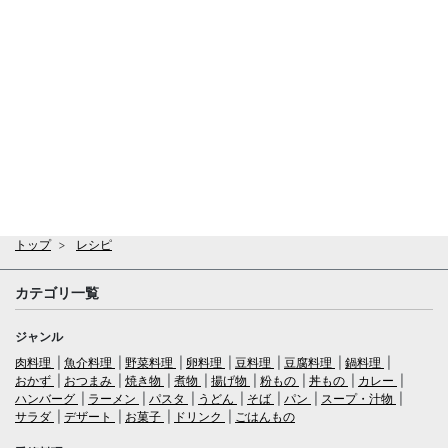
トップ
レシピ
カテゴリ一覧
ジャンル
肉料理
魚介料理
野菜料理
卵料理
豆料理
豆腐料理
鍋料理
おかず
おつまみ
焼き物
煮物
揚げ物
粉もの
丼もの
カレー
ハンバーグ
ラーメン
パスタ
うどん
そば
パン
スープ・汁物
サラダ
デザート
お菓子
ドリンク
ごはんもの