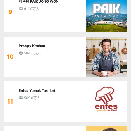
백종원 PAIK JONG WON
611.0万人
9
Preppy Kitchen
584.0万人
10
Enfes Yemek Tarifleri
569.0万人
11