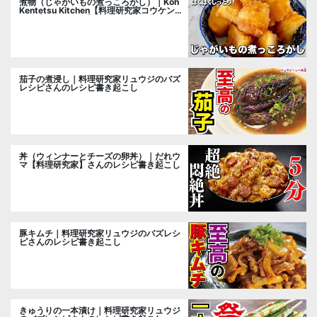
煮物（じゃがいもの煮っころがし）｜Koh
Kentetsu Kitchen【料理研究家コウケンテ
ツ公式チャンネル】さんのレシピ書き起こ
し
茄子の煮浸し｜料理研究家リュウジのバズ
レシピさんのレシピ書き起こし
丼（ウィンナーとチーズの卵丼）｜だれウ
マ【料理研究家】さんのレシピ書き起こし
豚キムチ｜料理研究家リュウジのバズレシ
ピさんのレシピ書き起こし
きゅうりの一本漬け｜料理研究家リュウジ