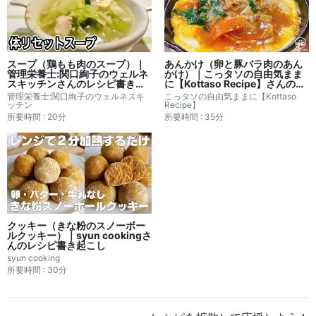
スープ（鶏もも肉のスープ）｜
あんかけ（卵と豚バラ肉のあん
管理栄養士:関口絢子のウェルネ
かけ）｜こっタソの自由気まま
スキッチンさんのレシピ書き起
に【Kottaso Recipe】さんのレ
こし
シピ書き起こし
管理栄養士:関口絢子のウェルネスキ
こっタソの自由気ままに【Kottaso
ッチン
Recipe】
所要時間 : 20分
所要時間 : 35分
クッキー（きな粉のスノーボー
ルクッキー）｜syun cookingさ
んのレシピ書き起こし
syun cooking
所要時間 : 30分