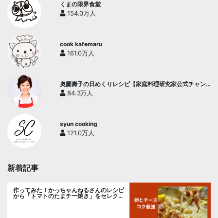
くまの限界食堂
154.0万人
cook kafemaru
161.0万人
奥薗壽子の日めくりレシピ【家庭料理研究家公式チャン
ネル】
84.3万人
syun cooking
121.0万人
新着記事
作ってみた！かっちゃんねるさんのレシピ
から「トマトのたまチー焼き」をセレク
ト。