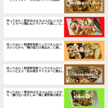
作ってみた！東京OLむむちゃんのレシピか
ら「とろ〜り鶏むねトマトチーズ蒸し」に
挑戦
作ってみた！料理研究家リュウジさんのバ
ズレシピから「鶏の塩だけ煮込み」に挑
戦。
作ってみた！料理研究家リュウジさんのバ
ズレシピより「好み焼きマイスターに教わ
るお好み焼」に挑戦。
作ってみた！東京OLむむちゃんのレシピか
ら「揚げない出汁しみ！鶏と夏野菜の焼き
浸し」に挑戦。