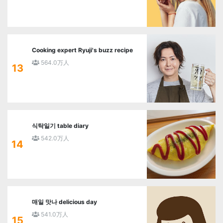
Cooking expert Ryuji's buzz recipe
564.0万人
13
식탁일기 table diary
542.0万人
14
매일 맛나 delicious day
541.0万人
15