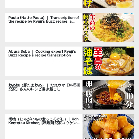
Pasta (Natto Pasta) ｜ Transcription of
the recipe by Ryuji's buzz recipe, a
cooking researcher
Abura Soba ｜ Cooking expert Ryuji's
Buzz Recipe's recipe transcription
炒め物（豚たま炒め）｜ だれウマ【料理研
究家】さんのレシピ書き起こし
煮物（じゃがいもの煮っころがし）｜Koh
Kentetsu Kitchen【料理研究家コウケンテ
ツ公式チャンネル】さんのレシピ書き起こ
し