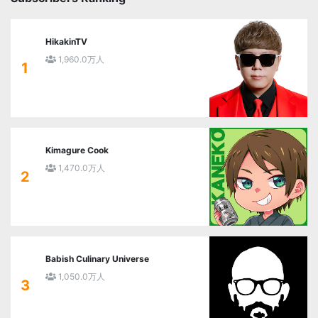
HikakinTV
1,960.0万人
1
Kimagure Cook
1,470.0万人
2
Babish Culinary Universe
1,050.0万人
3