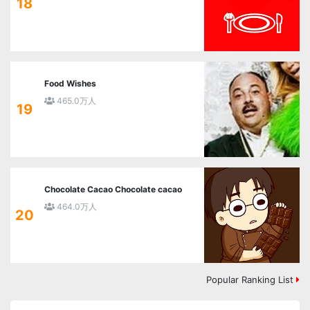
18
Food Wishes
465.0万人
19
Chocolate Cacao Chocolate cacao
464.0万人
20
Popular Ranking List