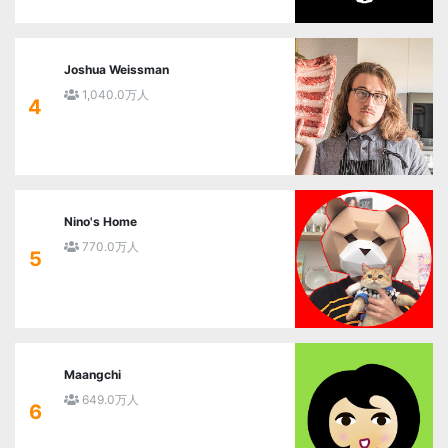
Joshua Weissman
1,040.0万人
4
Nino's Home
770.0万人
5
Maangchi
649.0万人
6