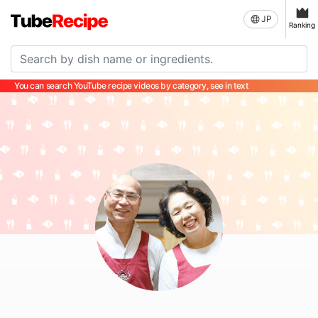
JP
Ranking
You can search YouTube recipe videos by category, see in text