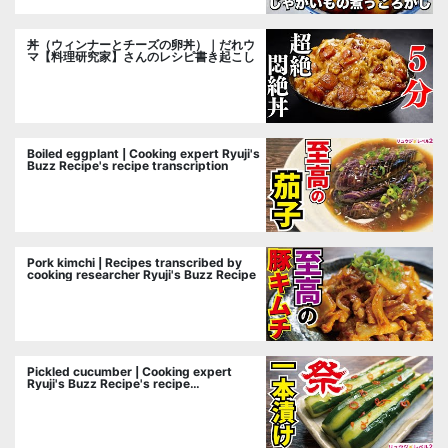
丼（ウィンナーとチーズの卵丼）｜だれウ
マ【料理研究家】さんのレシピ書き起こし
Boiled eggplant | Cooking expert Ryuji's
Buzz Recipe's recipe transcription
Pork kimchi | Recipes transcribed by
cooking researcher Ryuji's Buzz Recipe
Pickled cucumber | Cooking expert
Ryuji's Buzz Recipe's recipe
transcription