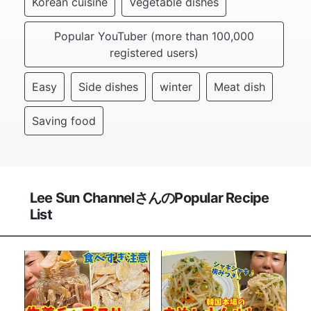
Korean cuisine
Vegetable dishes
Popular YouTuber (more than 100,000
registered users)
Easy
Side dishes
winter
Meat dish
Saving food
Lee Sun ChannelさんのPopular Recipe
List