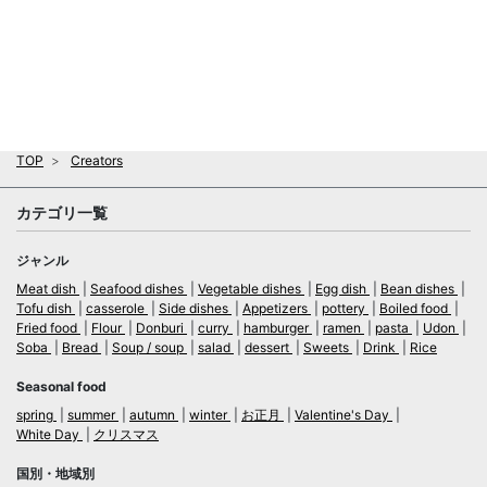
TOP
Creators
カテゴリ一覧
ジャンル
Meat dish
Seafood dishes
Vegetable dishes
Egg dish
Bean dishes
Tofu dish
casserole
Side dishes
Appetizers
pottery
Boiled food
Fried food
Flour
Donburi
curry
hamburger
ramen
pasta
Udon
Soba
Bread
Soup / soup
salad
dessert
Sweets
Drink
Rice
Seasonal food
spring
summer
autumn
winter
お正月
Valentine's Day
White Day
クリスマス
国別・地域別