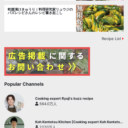
蛇腹漬けきゅうり｜料理研究家リュウジの
バズレシピさんのレシピ書き起こし
Recipe List
Popular Channels
Cooking expert Ryuji's buzz recipe
564.0万人
Koh Kentetsu Kitchen [Cooking expert Koh Kentetsu
official channel]
227.0万人