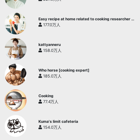
Easy recipe at home related to cooking researcher /
Yukari's Kitchen
177.0万人
kattyanneru
158.0万人
Who horse [cooking expert]
185.0万人
Cooking
77.4万人
Kuma's limit cafeteria
154.0万人