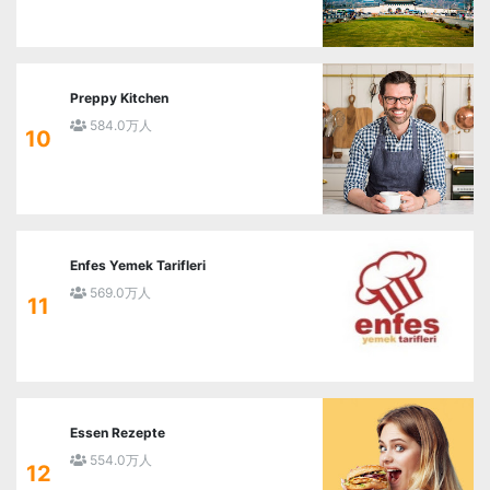
Preppy Kitchen
584.0万人
10
Enfes Yemek Tarifleri
569.0万人
11
Essen Rezepte
554.0万人
12