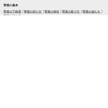
野菜の基本
野菜の下処理
野菜の切り方
野菜の保存
野菜の茹で方
野菜の皮むき
野菜の焼き方
言語
日本語
/
English
ログイン・新規会員登録
TubeRecipe
Company
Regarding the handling of personal information in inquiries
広告掲載及び当サイトへの情報掲載について