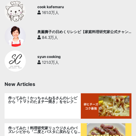
cook kafemaru
161.0万人
奥薗壽子の日めくりレシピ【家庭料理研究家公式チャン
ネル】
84.3万人
syun cooking
121.0万人
New Articles
作ってみた！かっちゃんねるさんのレシピ
から「トマトのたまチー焼き」をセレク
ト。
作ってみた！料理研究家リュウジさんのバ
ズレシピから「二度とパスタに戻れなくな
る冷やしカルボナーラ」に挑戦。