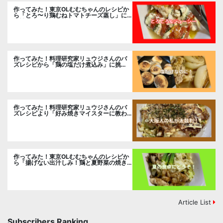
作ってみた！東京OLむむちゃんのレシピか
ら「とろ〜り鶏むねトマトチーズ蒸し」に
挑戦
作ってみた！料理研究家リュウジさんのバ
ズレシピから「鶏の塩だけ煮込み」に挑
戦。
作ってみた！料理研究家リュウジさんのバ
ズレシピより「好み焼きマイスターに教わ
るお好み焼」に挑戦。
作ってみた！東京OLむむちゃんのレシピか
ら「揚げない出汁しみ！鶏と夏野菜の焼き
浸し」に挑戦。
Article List
Subscribers Ranking