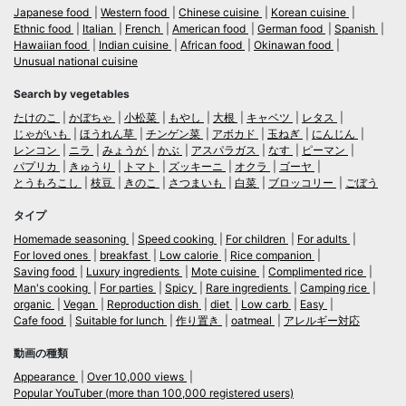
Japanese food
Western food
Chinese cuisine
Korean cuisine
Ethnic food
Italian
French
American food
German food
Spanish
Hawaiian food
Indian cuisine
African food
Okinawan food
Unusual national cuisine
Search by vegetables
たけのこ
かぼちゃ
小松菜
もやし
大根
キャベツ
レタス
じゃがいも
ほうれん草
チンゲン菜
アボカド
玉ねぎ
にんじん
レンコン
ニラ
みょうが
かぶ
アスパラガス
なす
ピーマン
パプリカ
きゅうり
トマト
ズッキーニ
オクラ
ゴーヤ
とうもろこし
枝豆
きのこ
さつまいも
白菜
ブロッコリー
ごぼう
タイプ
Homemade seasoning
Speed cooking
For children
For adults
For loved ones
breakfast
Low calorie
Rice companion
Saving food
Luxury ingredients
Mote cuisine
Complimented rice
Man's cooking
For parties
Spicy
Rare ingredients
Camping rice
organic
Vegan
Reproduction dish
diet
Low carb
Easy
Cafe food
Suitable for lunch
作り置き
oatmeal
アレルギー対応
動画の種類
Appearance
Over 10,000 views
Popular YouTuber (more than 100,000 registered users)