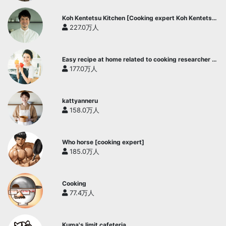
Koh Kentetsu Kitchen [Cooking expert Koh Kentetsu
official channel]
227.0万人
Easy recipe at home related to cooking researcher /
Yukari's Kitchen
177.0万人
kattyanneru
158.0万人
Who horse [cooking expert]
185.0万人
Cooking
77.4万人
Kuma's limit cafeteria