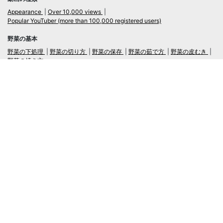
Appearance
Over 10,000 views
Popular YouTuber (more than 100,000 registered users)
野菜の基本
野菜の下処理
野菜の切り方
野菜の保存
野菜の茹で方
野菜の皮むき
野菜の焼き方
言語
日本語
/
English
ログイン・新規会員登録
TubeRecipe
Company
Regarding the handling of personal information in inquiries
広告掲載及び当サイトへの情報掲載について