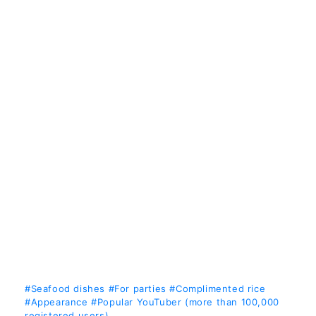
#Seafood dishes
#For parties
#Complimented rice
#Appearance
#Popular YouTuber (more than 100,000
registered users)