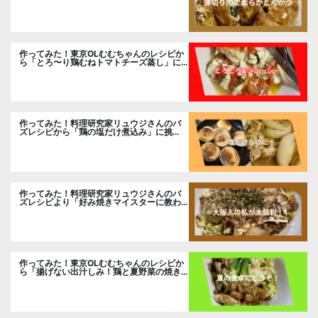
作ってみた！東京OLむむちゃんのレシピか
ら「とろ〜り鶏むねトマトチーズ蒸し」に
挑戦
作ってみた！料理研究家リュウジさんのバ
ズレシピから「鶏の塩だけ煮込み」に挑
戦。
作ってみた！料理研究家リュウジさんのバ
ズレシピより「好み焼きマイスターに教わ
るお好み焼」に挑戦。
作ってみた！東京OLむむちゃんのレシピか
ら「揚げない出汁しみ！鶏と夏野菜の焼き
浸し」に挑戦。