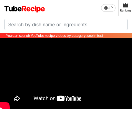
JP
Ranking
You can search YouTube recipe videos by category, see in text