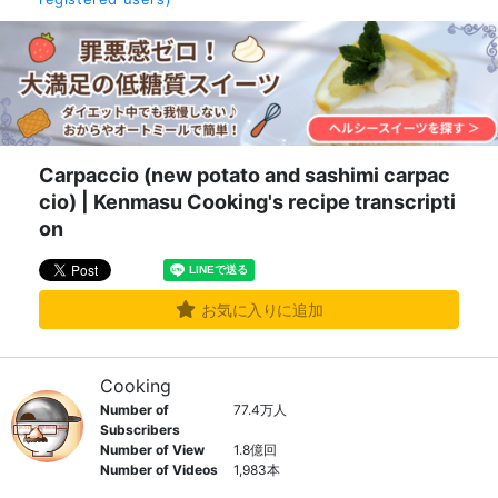
Carpaccio (new potato and sashimi carpac
cio) | Kenmasu Cooking's recipe transcripti
on
お気に入りに追加
Cooking
Number of
77.4万人
Subscribers
Number of View
1.8億回
Number of Videos
1,983本