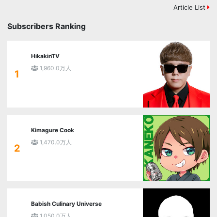
Article List
Subscribers Ranking
HikakinTV
1,960.0万人
1
Kimagure Cook
1,470.0万人
2
Babish Culinary Universe
1,050.0万人