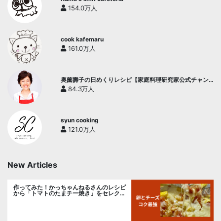
154.0万人
cook kafemaru
161.0万人
奥薗壽子の日めくりレシピ【家庭料理研究家公式チャン
ネル】
84.3万人
syun cooking
121.0万人
New Articles
作ってみた！かっちゃんねるさんのレシピ
から「トマトのたまチー焼き」をセレク
ト。