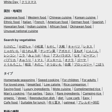
White Day
クリスマス
国別・地域別
Japanese food
Western food
Chinese cuisine
Korean cuisine
Ethnic food
Italian
French
American food
German food
Spanish
Hawaiian food
Indian cuisine
African food
Okinawan food
Unusual national cuisine
Search by vegetables
たけのこ
かぼちゃ
小松菜
もやし
大根
キャベツ
レタス
じゃがいも
ほうれん草
チンゲン菜
アボカド
玉ねぎ
にんじん
レンコン
ニラ
みょうが
かぶ
アスパラガス
なす
ピーマン
パプリカ
きゅうり
トマト
ズッキーニ
オクラ
ゴーヤ
とうもろこし
枝豆
きのこ
さつまいも
白菜
ブロッコリー
ごぼう
タイプ
Homemade seasoning
Speed cooking
For children
For adults
For loved ones
breakfast
Low calorie
Rice companion
Saving food
Luxury ingredients
Mote cuisine
Complimented rice
Man's cooking
For parties
Spicy
Rare ingredients
Camping rice
organic
Vegan
Reproduction dish
diet
Low carb
Easy
Cafe food
Suitable for lunch
作り置き
oatmeal
アレルギー対応
動画の種類