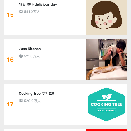
매일 맛나 delicious day
541.0万人
15
Juns Kitchen
521.0万人
16
Cooking tree 쿠킹트리
520.0万人
17