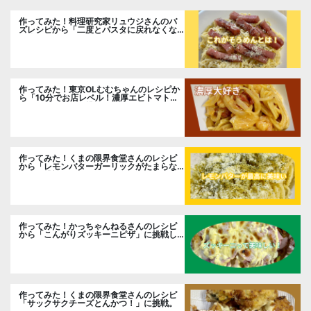
作ってみた！料理研究家リュウジさんのバ
ズレシピから「二度とパスタに戻れなくな
る冷やしカルボナーラ」に挑戦。
作ってみた！東京OLむむちゃんのレシピか
ら「10分でお店レベル！濃厚エビトマトク
リームパスタ」に挑戦
作ってみた！くまの限界食堂さんのレシピ
から「レモンバターガーリックがたまらな
い」に挑戦。
作ってみた！かっちゃんねるさんのレシピ
から「こんがりズッキーニピザ」に挑戦し
ました。
作ってみた！くまの限界食堂さんのレシピ
「サックサクチーズとんかつ！」に挑戦。