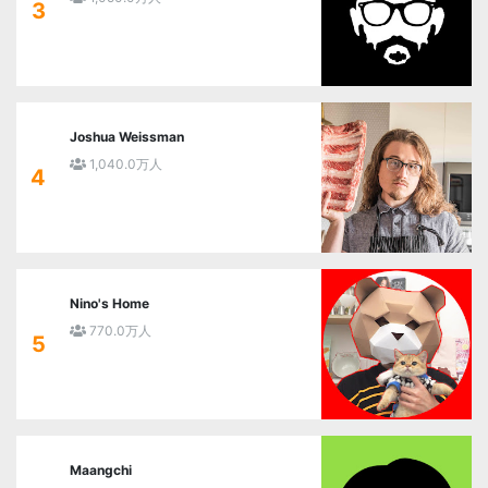
3
Joshua Weissman
1,040.0万人
4
Nino's Home
770.0万人
5
Maangchi