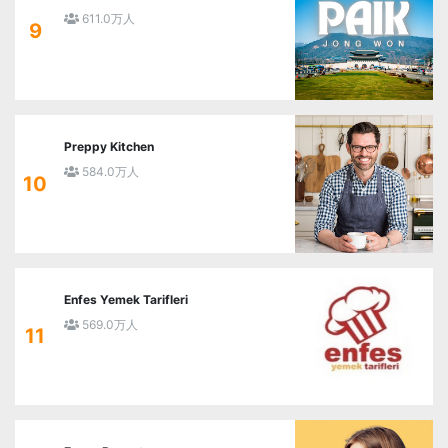
611.0万人
9
Preppy Kitchen
584.0万人
10
Enfes Yemek Tarifleri
569.0万人
11