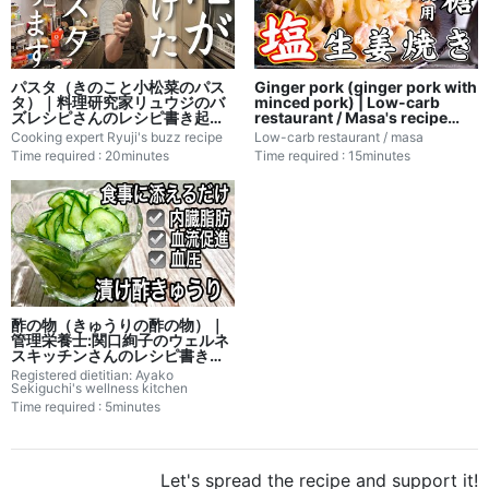
パスタ（きのこと小松菜のパス
Ginger pork (ginger pork with
タ）｜料理研究家リュウジのバ
minced pork) | Low-carb
ズレシピさんのレシピ書き起こ
restaurant / Masa's recipe
し
transcription
Cooking expert Ryuji's buzz recipe
Low-carb restaurant / masa
Time required : 20minutes
Time required : 15minutes
酢の物（きゅうりの酢の物）｜
管理栄養士:関口絢子のウェルネ
スキッチンさんのレシピ書き起
こし
Registered dietitian: Ayako
Sekiguchi's wellness kitchen
Time required : 5minutes
Let's spread the recipe and support it!