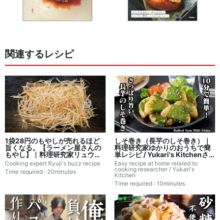
関連するレシピ
1袋28円のもやしが売れるほど
しそ巻き（長芋のしそ巻き）｜
旨くなる。【ラーメン屋さんの
料理研究家ゆかりのおうちで簡
もやし】｜料理研究家リュウジ
単レシピ / Yukari's Kitchenさ
のバズレシピのレシピ書き起こ
んのレシピ書き起こし
Cooking expert Ryuji's buzz recipe
Easy recipe at home related to
し
cooking researcher / Yukari's
Time required : 20minutes
Kitchen
Time required : 10minutes