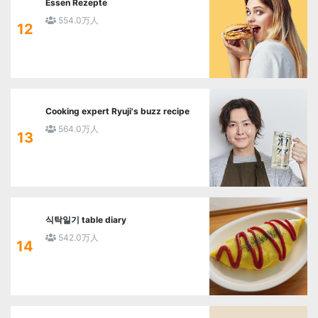
Essen Rezepte
554.0万人
12
Cooking expert Ryuji's buzz recipe
564.0万人
13
식탁일기 table diary
542.0万人
14