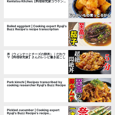
Kentetsu Kitchen【料理研究家コウケンテ
ツ公式チャンネル】さんのレシピ書き起こ
し
Boiled eggplant | Cooking expert Ryuji's
Buzz Recipe's recipe transcription
丼（ウィンナーとチーズの卵丼）｜だれウ
マ【料理研究家】さんのレシピ書き起こし
Pork kimchi | Recipes transcribed by
cooking researcher Ryuji's Buzz Recipe
Pickled cucumber | Cooking expert
Ryuji's Buzz Recipe's recipe