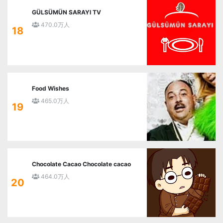
GÜLSÜMÜN SARAYI TV
470.0万人
18
Food Wishes
465.0万人
19
Chocolate Cacao Chocolate cacao
464.0万人
20