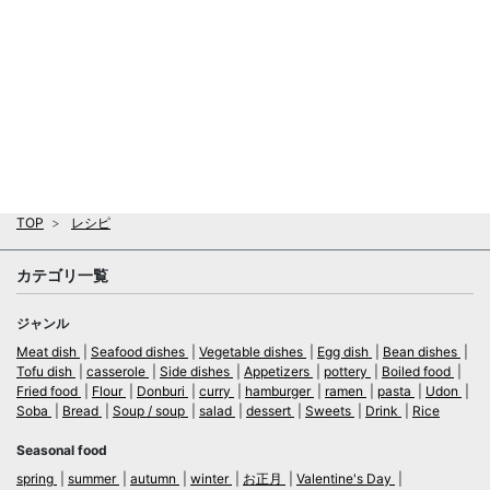
TOP
レシピ
カテゴリ一覧
ジャンル
Meat dish
Seafood dishes
Vegetable dishes
Egg dish
Bean dishes
Tofu dish
casserole
Side dishes
Appetizers
pottery
Boiled food
Fried food
Flour
Donburi
curry
hamburger
ramen
pasta
Udon
Soba
Bread
Soup / soup
salad
dessert
Sweets
Drink
Rice
Seasonal food
spring
summer
autumn
winter
お正月
Valentine's Day