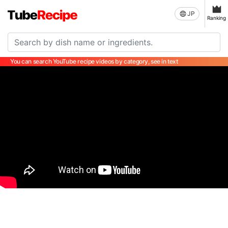
JP
Ranking
You can search YouTube recipe videos by category, see in text