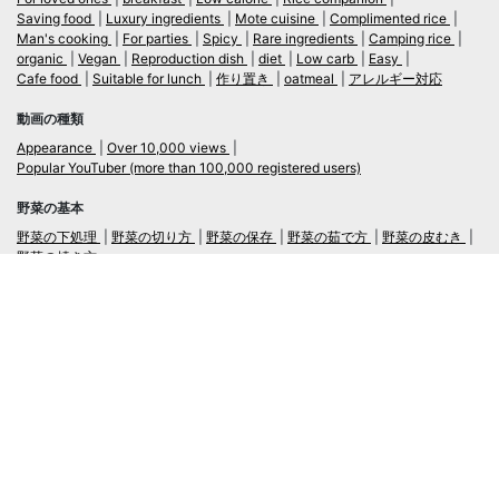
Saving food
Luxury ingredients
Mote cuisine
Complimented rice
Man's cooking
For parties
Spicy
Rare ingredients
Camping rice
organic
Vegan
Reproduction dish
diet
Low carb
Easy
Cafe food
Suitable for lunch
作り置き
oatmeal
アレルギー対応
動画の種類
Appearance
Over 10,000 views
Popular YouTuber (more than 100,000 registered users)
野菜の基本
野菜の下処理
野菜の切り方
野菜の保存
野菜の茹で方
野菜の皮むき
野菜の焼き方
言語
日本語
/
English
ログイン・新規会員登録
TubeRecipe