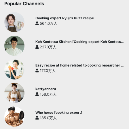
Popular Channels
Cooking expert Ryuji's buzz recipe
564.0万人
Koh Kentetsu Kitchen [Cooking expert Koh Kentetsu
official channel]
227.0万人
Easy recipe at home related to cooking researcher /
Yukari's Kitchen
177.0万人
kattyanneru
158.0万人
Who horse [cooking expert]
185.0万人