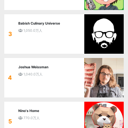
Babish Culinary Universe
1,050.0万人
3
Joshua Weissman
1,040.0万人
4
Nino's Home
770.0万人
5