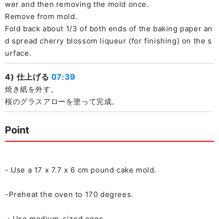
wer and then removing the mold once.
Remove from mold.
Fold back about 1/3 of both ends of the baking paper an
d spread cherry blossom liqueur (for finishing) on the s
urface.
4) 仕上げる
07:39
焼き紙を外す。
桜のグラスアローを塗って完成。
Point
- Use a 17 x 7.7 x 6 cm pound cake mold.
-Preheat the oven to 170 degrees.
・Use medium-sized eggs.