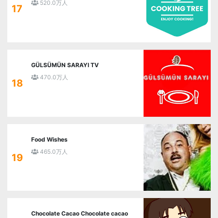
520.0万人
17
GÜLSÜMÜN SARAYI TV
470.0万人
18
Food Wishes
465.0万人
19
Chocolate Cacao Chocolate cacao