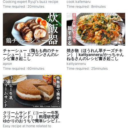
書き起こし
Cooking expert Ryuji's buzz recipe
cook kafemaru
Time required : 20minutes
Time required : 8minutes
チャーシュー（鶏もも肉のチャ
焼き物（ほうれん草チーズチキ
ーシュー）｜エプロンさんのレ
ン）｜kattyanneru/かっちゃん
シピ書き起こし
ねるさんのレシピ書き起こし
apron
kattyanneru
Time required : 60minutes
Time required : 25minutes
クリームサンド（コーヒー牛乳
クリームサンド）｜料理研究家
ゆかりのおうちで簡単レシピ /
Yukari's Kitchenさんのレシピ
Easy recipe at home related to