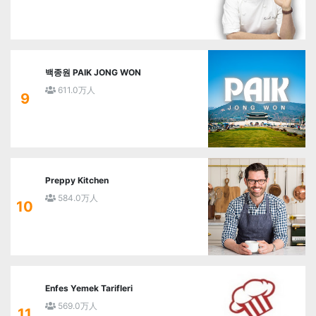
백종원 PAIK JONG WON
611.0万人
9
Preppy Kitchen
584.0万人
10
Enfes Yemek Tarifleri
569.0万人
11