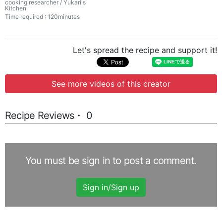
書き起こし
cooking researcher / Yukari's
Kitchen
Time required : 120minutes
Let's spread the recipe and support it!
See more videos of this creator
Recipe Reviews・ 0
You must be sign in to post a comment.
Sign in/Sign up