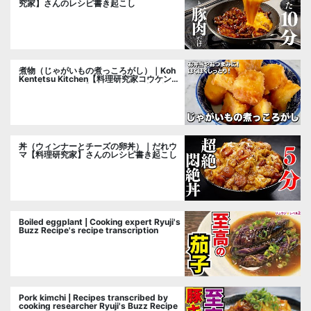
究家】さんのレシピ書き起こし
煮物（じゃがいもの煮っころがし）｜Koh
Kentetsu Kitchen【料理研究家コウケンテ
ツ公式チャンネル】さんのレシピ書き起こ
し
丼（ウィンナーとチーズの卵丼）｜だれウ
マ【料理研究家】さんのレシピ書き起こし
Boiled eggplant | Cooking expert Ryuji's
Buzz Recipe's recipe transcription
Pork kimchi | Recipes transcribed by
cooking researcher Ryuji's Buzz Recipe