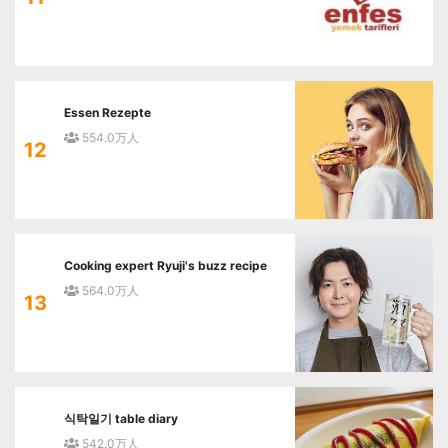
Essen Rezepte
554.0万人
12
Cooking expert Ryuji's buzz recipe
564.0万人
13
식탁일기 table diary
542.0万人