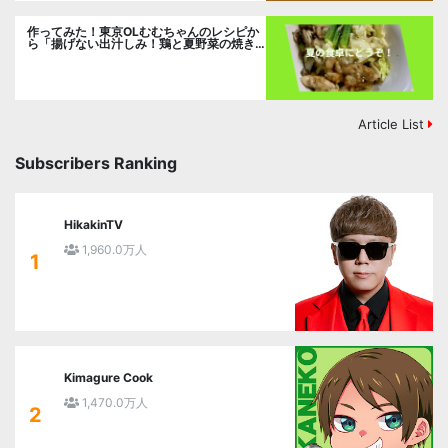
作ってみた！東京OLむむちゃんのレシピか
ら「揚げない出汁しみ！鶏と夏野菜の焼き
浸し」に挑戦。
Article List
Subscribers Ranking
HikakinTV
1,960.0万人
1
Kimagure Cook
1,470.0万人
2