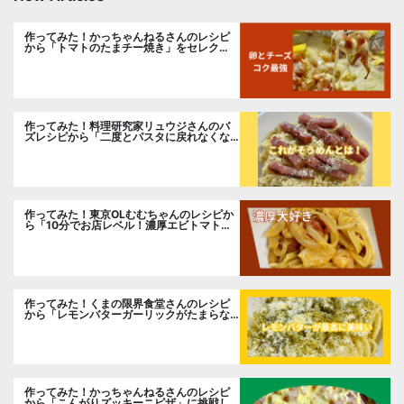
作ってみた！かっちゃんねるさんのレシピ
から「トマトのたまチー焼き」をセレク
ト。
作ってみた！料理研究家リュウジさんのバ
ズレシピから「二度とパスタに戻れなくな
る冷やしカルボナーラ」に挑戦。
作ってみた！東京OLむむちゃんのレシピか
ら「10分でお店レベル！濃厚エビトマトク
リームパスタ」に挑戦
作ってみた！くまの限界食堂さんのレシピ
から「レモンバターガーリックがたまらな
い」に挑戦。
作ってみた！かっちゃんねるさんのレシピ
から「こんがりズッキーニピザ」に挑戦し