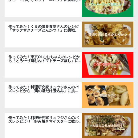
ました。
作ってみた！くまの限界食堂さんのレシピ
「サックサクチーズとんかつ！」に挑戦。
作ってみた！東京OLむむちゃんのレシピか
ら「とろ〜り鶏むねトマトチーズ蒸し」に
挑戦
作ってみた！料理研究家リュウジさんのバ
ズレシピから「鶏の塩だけ煮込み」に挑
戦。
作ってみた！料理研究家リュウジさんのバ
ズレシピより「好み焼きマイスターに教わ
るお好み焼」に挑戦。