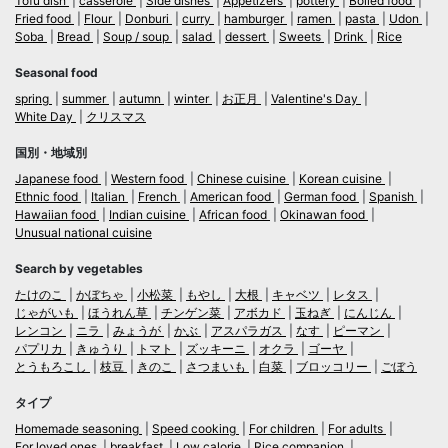
Tofu dish
casserole
Side dishes
Appetizers
pottery
Boiled food
Fried food
Flour
Donburi
curry
hamburger
ramen
pasta
Udon
Soba
Bread
Soup / soup
salad
dessert
Sweets
Drink
Rice
Seasonal food
spring
summer
autumn
winter
お正月
Valentine's Day
White Day
クリスマス
国別・地域別
Japanese food
Western food
Chinese cuisine
Korean cuisine
Ethnic food
Italian
French
American food
German food
Spanish
Hawaiian food
Indian cuisine
African food
Okinawan food
Unusual national cuisine
Search by vegetables
たけのこ
かぼちゃ
小松菜
もやし
大根
キャベツ
レタス
じゃがいも
ほうれん草
チンゲン菜
アボカド
玉ねぎ
にんじん
レンコン
ニラ
みょうが
かぶ
アスパラガス
なす
ピーマン
パプリカ
きゅうり
トマト
ズッキーニ
オクラ
ゴーヤ
とうもろこし
枝豆
きのこ
さつまいも
白菜
ブロッコリー
ごぼう
タイプ
Homemade seasoning
Speed cooking
For children
For adults
For loved ones
breakfast
Low calorie
Rice companion