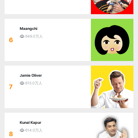
Maangchi
649.0万人
6
Jamie Oliver
615.0万人
7
Kunal Kapur
614.0万人
8