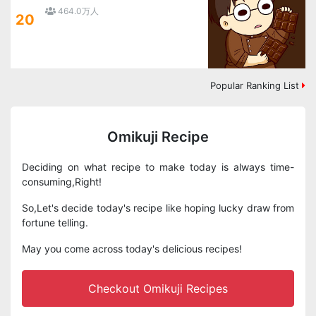
464.0万人
20
Popular Ranking List
Omikuji Recipe
Deciding on what recipe to make today is always time-
consuming,Right!
So,Let's decide today's recipe like hoping lucky draw from
fortune telling.
May you come across today's delicious recipes!
Checkout Omikuji Recipes