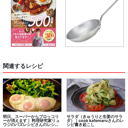
関連するレシピ
明日、スーパーからブロッコリ
サラダ（きゅうりと生姜のサラ
ーが消えます｜ 料理研究家リュ
ダ）｜cook kafemaruさんのレ
ウジのバズレシピさんのレシピ
シピ書き起こし