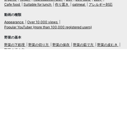
Cafe food
Suitable for lunch
作り置き
oatmeal
アレルギー対応
動画の種類
Appearance
Over 10,000 views
Popular YouTuber (more than 100,000 registered users)
野菜の基本
野菜の下処理
野菜の切り方
野菜の保存
野菜の茹で方
野菜の皮むき
野菜の焼き方
言語
日本語
/
English
ログイン・新規会員登録
TubeRecipe
Company
Regarding the handling of personal information in inquiries