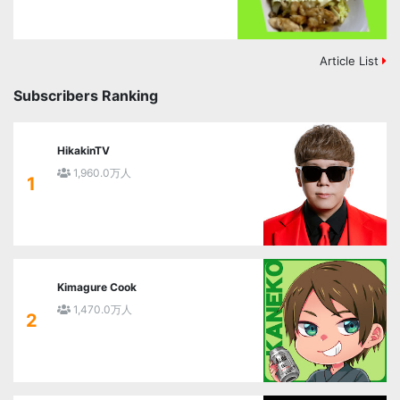
浸し」に挑戦。
Article List
Subscribers Ranking
HikakinTV
1,960.0万人
1
Kimagure Cook
1,470.0万人
2