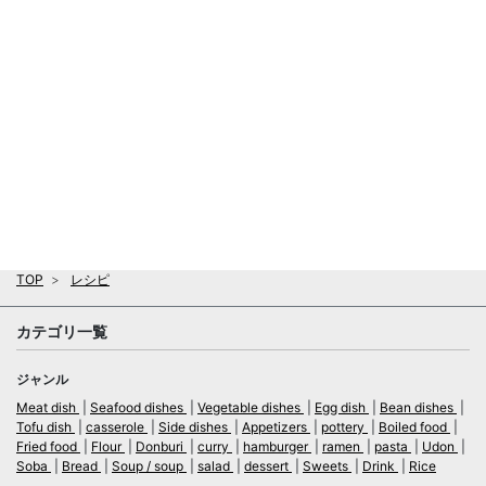
TOP
レシピ
カテゴリ一覧
ジャンル
Meat dish
Seafood dishes
Vegetable dishes
Egg dish
Bean dishes
Tofu dish
casserole
Side dishes
Appetizers
pottery
Boiled food
Fried food
Flour
Donburi
curry
hamburger
ramen
pasta
Udon
Soba
Bread
Soup / soup
salad
dessert
Sweets
Drink
Rice