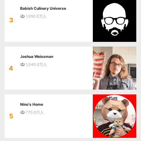
Babish Culinary Universe
1,050.0万人
3
Joshua Weissman
1,040.0万人
4
Nino's Home
770.0万人
5