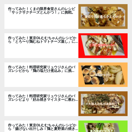
作ってみた！くまの限界食堂さんのレシピ
「サックサクチーズとんかつ！」に挑戦。
作ってみた！東京OLむむちゃんのレシピか
ら「とろ〜り鶏むねトマトチーズ蒸し」に
挑戦
作ってみた！料理研究家リュウジさんのバ
ズレシピから「鶏の塩だけ煮込み」に挑
戦。
作ってみた！料理研究家リュウジさんのバ
ズレシピより「好み焼きマイスターに教わ
るお好み焼」に挑戦。
作ってみた！東京OLむむちゃんのレシピか
ら「揚げない出汁しみ！鶏と夏野菜の焼き