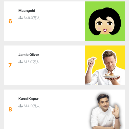
Maangchi
649.0万人
6
Jamie Oliver
615.0万人
7
Kunal Kapur
614.0万人
8