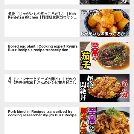
煮物（じゃがいもの煮っころがし）｜Koh
Kentetsu Kitchen【料理研究家コウケンテ
ツ公式チャンネル】さんのレシピ書き起こ
し
Boiled eggplant | Cooking expert Ryuji's
Buzz Recipe's recipe transcription
丼（ウィンナーとチーズの卵丼）｜だれウ
マ【料理研究家】さんのレシピ書き起こし
Pork kimchi | Recipes transcribed by
cooking researcher Ryuji's Buzz Recipe