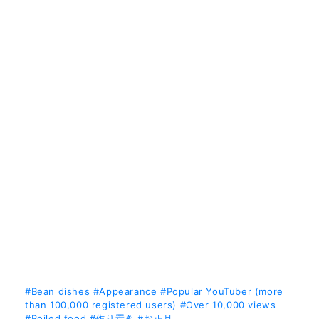
#Bean dishes
#Appearance
#Popular YouTuber (more
than 100,000 registered users)
#Over 10,000 views
#Boiled food
#作り置き
#お正月