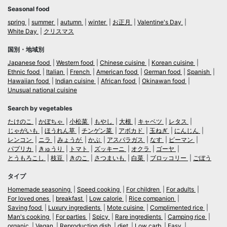
Seasonal food
spring
summer
autumn
winter
お正月
Valentine's Day
White Day
クリスマス
国別・地域別
Japanese food
Western food
Chinese cuisine
Korean cuisine
Ethnic food
Italian
French
American food
German food
Spanish
Hawaiian food
Indian cuisine
African food
Okinawan food
Unusual national cuisine
Search by vegetables
たけのこ
かぼちゃ
小松菜
もやし
大根
キャベツ
レタス
じゃがいも
ほうれん草
チンゲン菜
アボカド
玉ねぎ
にんじん
レンコン
ニラ
みょうが
かぶ
アスパラガス
なす
ピーマン
パプリカ
きゅうり
トマト
ズッキーニ
オクラ
ゴーヤ
とうもろこし
枝豆
きのこ
さつまいも
白菜
ブロッコリー
ごぼう
タイプ
Homemade seasoning
Speed cooking
For children
For adults
For loved ones
breakfast
Low calorie
Rice companion
Saving food
Luxury ingredients
Mote cuisine
Complimented rice
Man's cooking
For parties
Spicy
Rare ingredients
Camping rice
organic
Vegan
Reproduction dish
diet
Low carb
Easy