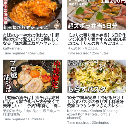
市販のルーや水は使わない】野
【ぶりの照り焼き弁当】5日分作
菜の水分で驚くほどに美味しく
って冷凍作り置きする28歳OL昼
なる「無水新玉ねぎハヤシライ
ごはん｜りんのおうちごはんレ
ス」の作り方｜かっちゃんねる
シピ書き起こし
kattyanneru
りんのおうちごはん
さんのレシピ書き起こし
Time required : 45minutes
Time required : 25minutes
【究極の油そば】油そばは絶対
10分で簡単完成！混ぜるだけ！
に店より家で食べた方が安くて
しらすパスタの作り方｜料理研
美味しい！｜予約7年待ち「肉の
究家コウケンテツさんのレシピ
鬼才」森田隼人の料理研究所レ
書き起こし
予約7年待ち「肉の鬼才」森田隼人の
Koh Kentetsu Kitchen [Cooking
シピ書き起こし
料理研究所
expert Koh Kentetsu official
channel]
Time required : 15minutes
Time required : 20minutes