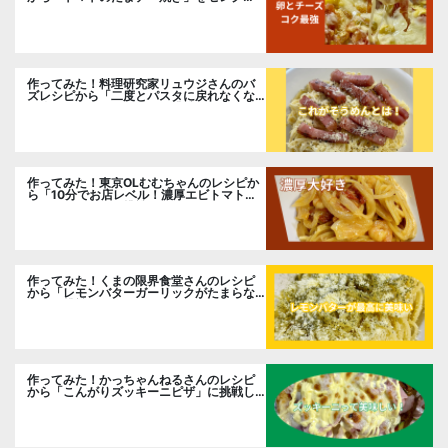
ト。
作ってみた！料理研究家リュウジさんのバ
ズレシピから「二度とパスタに戻れなくな
る冷やしカルボナーラ」に挑戦。
作ってみた！東京OLむむちゃんのレシピか
ら「10分でお店レベル！濃厚エビトマトク
リームパスタ」に挑戦
作ってみた！くまの限界食堂さんのレシピ
から「レモンバターガーリックがたまらな
い」に挑戦。
作ってみた！かっちゃんねるさんのレシピ
から「こんがりズッキーニピザ」に挑戦し
ました。