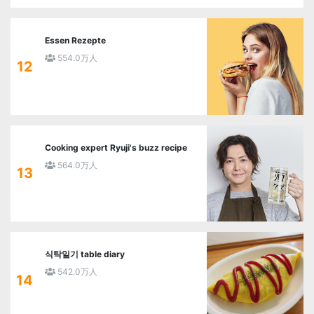
Essen Rezepte
554.0万人
12
Cooking expert Ryuji's buzz recipe
564.0万人
13
식탁일기 table diary
542.0万人
14