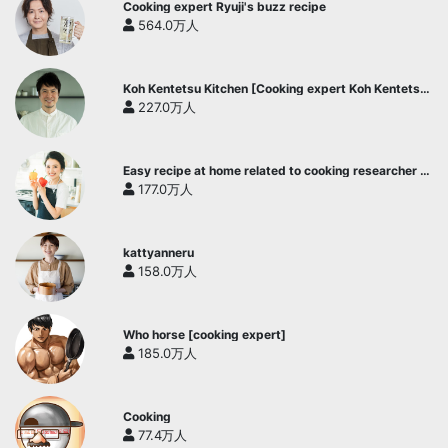
Cooking expert Ryuji's buzz recipe
564.0万人
Koh Kentetsu Kitchen [Cooking expert Koh Kentetsu
official channel]
227.0万人
Easy recipe at home related to cooking researcher /
Yukari's Kitchen
177.0万人
kattyanneru
158.0万人
Who horse [cooking expert]
185.0万人
Cooking
77.4万人