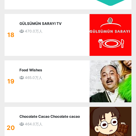
GÜLSÜMÜN SARAYI TV
470.0万人
18
Food Wishes
465.0万人
19
Chocolate Cacao Chocolate cacao
464.0万人
20