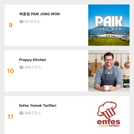
백종원 PAIK JONG WON
611.0万人
9
Preppy Kitchen
584.0万人
10
Enfes Yemek Tarifleri
569.0万人
11