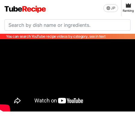
JP
Ranking
You can search YouTube recipe videos by category, see in text