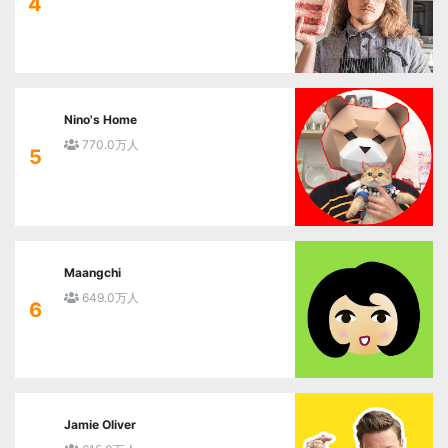
4
Nino's Home
770.0万人
5
Maangchi
649.0万人
6
Jamie Oliver