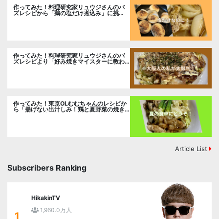
作ってみた！料理研究家リュウジさんのバ
ズレシピから「鶏の塩だけ煮込み」に挑
戦。
作ってみた！料理研究家リュウジさんのバ
ズレシピより「好み焼きマイスターに教わ
るお好み焼」に挑戦。
作ってみた！東京OLむむちゃんのレシピか
ら「揚げない出汁しみ！鶏と夏野菜の焼き
浸し」に挑戦。
Article List
Subscribers Ranking
HikakinTV
1,960.0万人
1