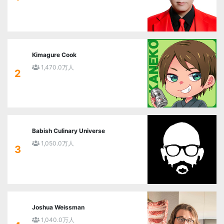
Kimagure Cook
1,470.0万人
2
Babish Culinary Universe
1,050.0万人
3
Joshua Weissman
1,040.0万人