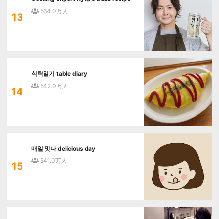
564.0万人
13
식탁일기 table diary
542.0万人
14
매일 맛나 delicious day
541.0万人
15