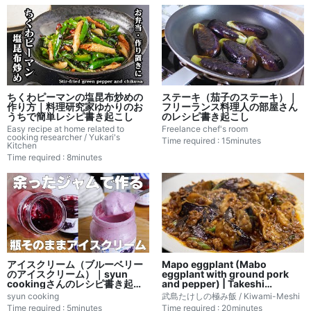
ちくわピーマンの塩昆布炒めの
ステーキ（茄子のステーキ）｜
作り方｜料理研究家ゆかりのお
フリーランス料理人の部屋さん
うちで簡単レシピ書き起こし
のレシピ書き起こし
Easy recipe at home related to
Freelance chef's room
cooking researcher / Yukari's
Time required : 15minutes
Kitchen
Time required : 8minutes
アイスクリーム（ブルーベリー
Mapo eggplant (Mabo
のアイスクリーム）｜syun
eggplant with ground pork
cookingさんのレシピ書き起こ
and pepper) | Takeshi
し
Takeshi's Kiwami Meshi /
syun cooking
武島たけしの極み飯 / Kiwami-Meshi
Kiwami-Meshi's recipe
Time required : 5minutes
Time required : 20minutes