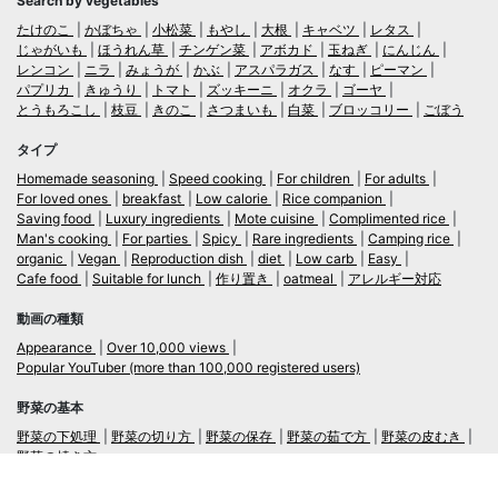
Search by vegetables
たけのこ
かぼちゃ
小松菜
もやし
大根
キャベツ
レタス
じゃがいも
ほうれん草
チンゲン菜
アボカド
玉ねぎ
にんじん
レンコン
ニラ
みょうが
かぶ
アスパラガス
なす
ピーマン
パプリカ
きゅうり
トマト
ズッキーニ
オクラ
ゴーヤ
とうもろこし
枝豆
きのこ
さつまいも
白菜
ブロッコリー
ごぼう
タイプ
Homemade seasoning
Speed cooking
For children
For adults
For loved ones
breakfast
Low calorie
Rice companion
Saving food
Luxury ingredients
Mote cuisine
Complimented rice
Man's cooking
For parties
Spicy
Rare ingredients
Camping rice
organic
Vegan
Reproduction dish
diet
Low carb
Easy
Cafe food
Suitable for lunch
作り置き
oatmeal
アレルギー対応
動画の種類
Appearance
Over 10,000 views
Popular YouTuber (more than 100,000 registered users)
野菜の基本
野菜の下処理
野菜の切り方
野菜の保存
野菜の茹で方
野菜の皮むき
野菜の焼き方