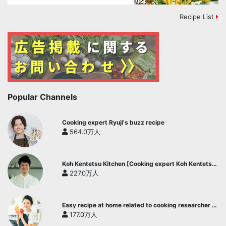
Recipe List
Popular Channels
Cooking expert Ryuji's buzz recipe
564.0万人
Koh Kentetsu Kitchen [Cooking expert Koh Kentetsu
official channel]
227.0万人
Easy recipe at home related to cooking researcher /
Yukari's Kitchen
177.0万人