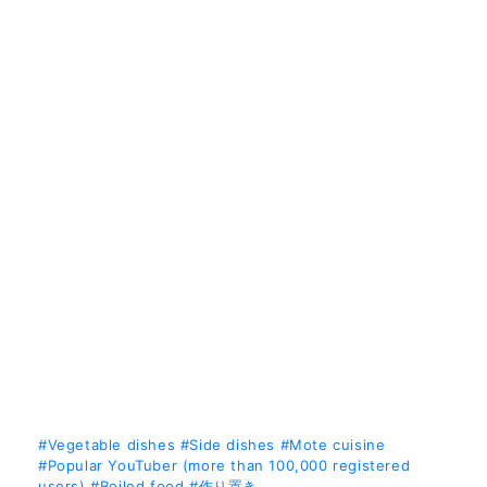
#Vegetable dishes
#Side dishes
#Mote cuisine
#Popular YouTuber (more than 100,000 registered
users)
#Boiled food
#作り置き