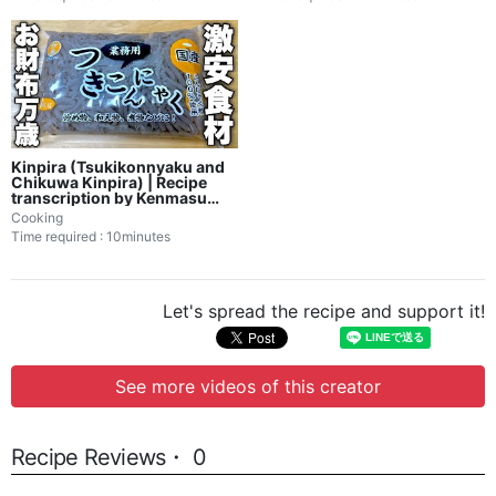
transcription
Kinpira (Tsukikonnyaku and
Chikuwa Kinpira) | Recipe
transcription by Kenmasu
Cooking
Cooking
Time required : 10minutes
Let's spread the recipe and support it!
See more videos of this creator
Recipe Reviews・ 0