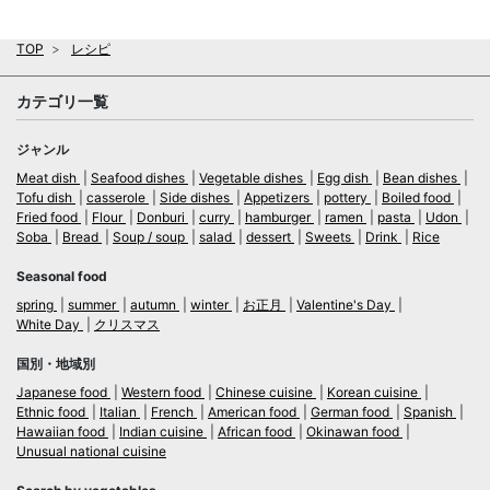
TOP
レシピ
カテゴリ一覧
ジャンル
Meat dish
Seafood dishes
Vegetable dishes
Egg dish
Bean dishes
Tofu dish
casserole
Side dishes
Appetizers
pottery
Boiled food
Fried food
Flour
Donburi
curry
hamburger
ramen
pasta
Udon
Soba
Bread
Soup / soup
salad
dessert
Sweets
Drink
Rice
Seasonal food
spring
summer
autumn
winter
お正月
Valentine's Day
White Day
クリスマス
国別・地域別
Japanese food
Western food
Chinese cuisine
Korean cuisine
Ethnic food
Italian
French
American food
German food
Spanish
Hawaiian food
Indian cuisine
African food
Okinawan food
Unusual national cuisine