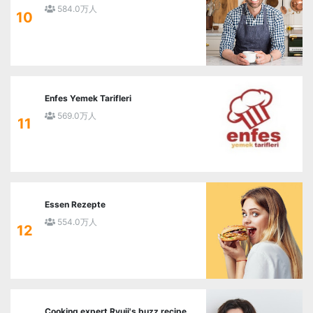
584.0万人
10
Enfes Yemek Tarifleri
569.0万人
11
Essen Rezepte
554.0万人
12
Cooking expert Ryuji's buzz recipe