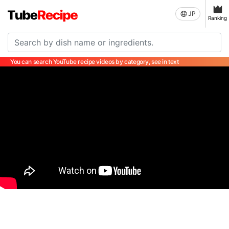
JP
Ranking
You can search YouTube recipe videos by category, see in text