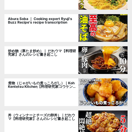
Abura Soba ｜ Cooking expert Ryuji's
Buzz Recipe's recipe transcription
炒め物（豚たま炒め）｜ だれウマ【料理研
究家】さんのレシピ書き起こし
煮物（じゃがいもの煮っころがし）｜Koh
Kentetsu Kitchen【料理研究家コウケンテ
ツ公式チャンネル】さんのレシピ書き起こ
し
丼（ウィンナーとチーズの卵丼）｜だれウ
マ【料理研究家】さんのレシピ書き起こし