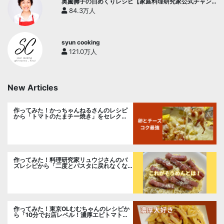
奥薗壽子の日めくりレシピ【家庭料理研究家公式チャン
ネル】
84.3万人
syun cooking
121.0万人
New Articles
作ってみた！かっちゃんねるさんのレシピ
から「トマトのたまチー焼き」をセレク
ト。
作ってみた！料理研究家リュウジさんのバ
ズレシピから「二度とパスタに戻れなくな
る冷やしカルボナーラ」に挑戦。
作ってみた！東京OLむむちゃんのレシピか
ら「10分でお店レベル！濃厚エビトマトク
リームパスタ」に挑戦