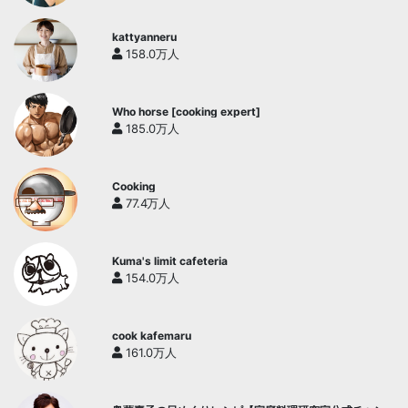
kattyanneru
158.0万人
Who horse [cooking expert]
185.0万人
Cooking
77.4万人
Kuma's limit cafeteria
154.0万人
cook kafemaru
161.0万人