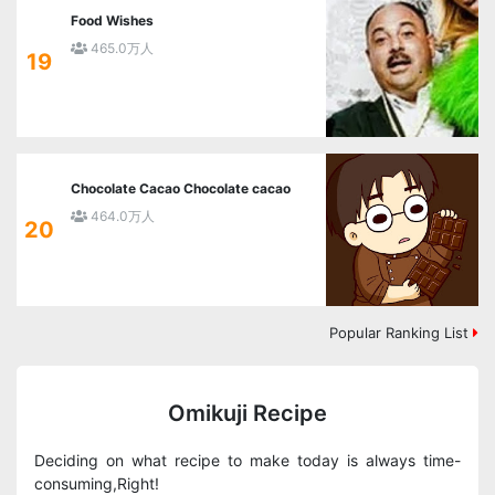
Food Wishes
465.0万人
19
Chocolate Cacao Chocolate cacao
464.0万人
20
Popular Ranking List
Omikuji Recipe
Deciding on what recipe to make today is always time-
consuming,Right!