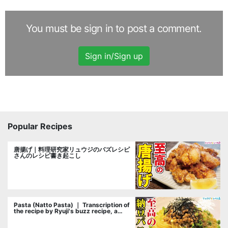
You must be sign in to post a comment.
Sign in/Sign up
Popular Recipes
唐揚げ｜料理研究家リュウジのバズレシピ
さんのレシピ書き起こし
Pasta (Natto Pasta) ｜ Transcription of
the recipe by Ryuji's buzz recipe, a
cooking researcher