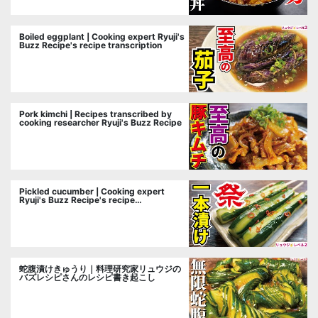
Boiled eggplant | Cooking expert Ryuji's
Buzz Recipe's recipe transcription
Pork kimchi | Recipes transcribed by
cooking researcher Ryuji's Buzz Recipe
Pickled cucumber | Cooking expert
Ryuji's Buzz Recipe's recipe
transcription
蛇腹漬けきゅうり｜料理研究家リュウジの
バズレシピさんのレシピ書き起こし