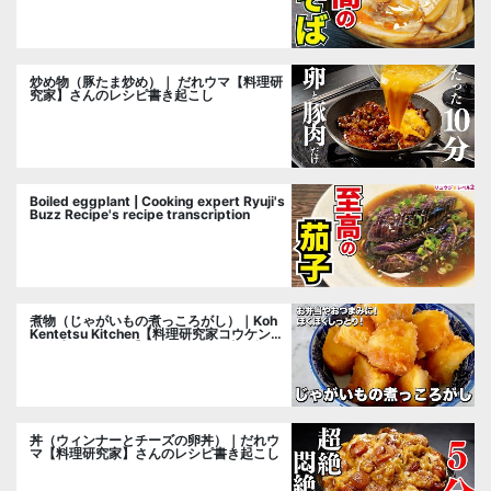
炒め物（豚たま炒め）｜ だれウマ【料理研
究家】さんのレシピ書き起こし
Boiled eggplant | Cooking expert Ryuji's
Buzz Recipe's recipe transcription
煮物（じゃがいもの煮っころがし）｜Koh
Kentetsu Kitchen【料理研究家コウケンテ
ツ公式チャンネル】さんのレシピ書き起こ
し
丼（ウィンナーとチーズの卵丼）｜だれウ
マ【料理研究家】さんのレシピ書き起こし