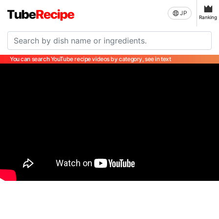
JP
Ranking
You can search YouTube recipe videos by category, see in text