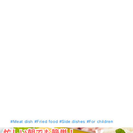
#Meat dish
#Fried food
#Side dishes
#For children