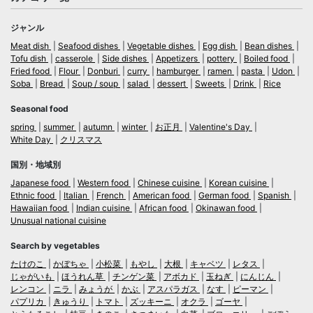
ジャンル
Meat dish
Seafood dishes
Vegetable dishes
Egg dish
Bean dishes
Tofu dish
casserole
Side dishes
Appetizers
pottery
Boiled food
Fried food
Flour
Donburi
curry
hamburger
ramen
pasta
Udon
Soba
Bread
Soup / soup
salad
dessert
Sweets
Drink
Rice
Seasonal food
spring
summer
autumn
winter
お正月
Valentine's Day
White Day
クリスマス
国別・地域別
Japanese food
Western food
Chinese cuisine
Korean cuisine
Ethnic food
Italian
French
American food
German food
Spanish
Hawaiian food
Indian cuisine
African food
Okinawan food
Unusual national cuisine
Search by vegetables
たけのこ
かぼちゃ
小松菜
もやし
大根
キャベツ
レタス
じゃがいも
ほうれん草
チンゲン菜
アボカド
玉ねぎ
にんじん
レンコン
ニラ
みょうが
かぶ
アスパラガス
なす
ピーマン
パプリカ
きゅうり
トマト
ズッキーニ
オクラ
ゴーヤ