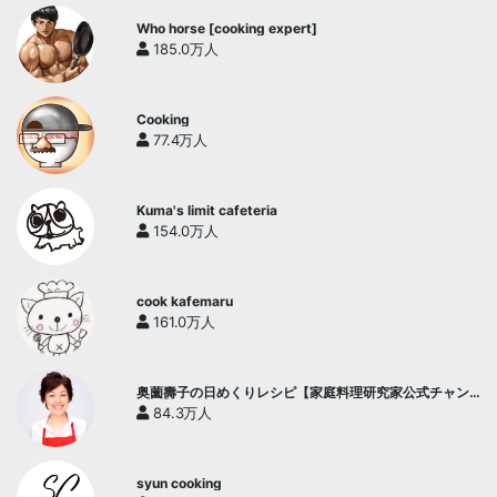
Who horse [cooking expert]
185.0万人
Cooking
77.4万人
Kuma's limit cafeteria
154.0万人
cook kafemaru
161.0万人
奥薗壽子の日めくりレシピ【家庭料理研究家公式チャン
ネル】
84.3万人
syun cooking