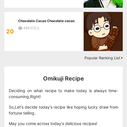
Chocolate Cacao Chocolate cacao
464.0万人
20
Popular Ranking List
Omikuji Recipe
Deciding on what recipe to make today is always time-
consuming,Right!
So,Let's decide today's recipe like hoping lucky draw from
fortune telling.
May you come across today's delicious recipes!