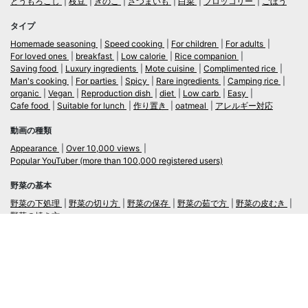
とうもろこし
枝豆
きのこ
さつまいも
白菜
ブロッコリー
ごぼう
タイプ
Homemade seasoning
Speed cooking
For children
For adults
For loved ones
breakfast
Low calorie
Rice companion
Saving food
Luxury ingredients
Mote cuisine
Complimented rice
Man's cooking
For parties
Spicy
Rare ingredients
Camping rice
organic
Vegan
Reproduction dish
diet
Low carb
Easy
Cafe food
Suitable for lunch
作り置き
oatmeal
アレルギー対応
動画の種類
Appearance
Over 10,000 views
Popular YouTuber (more than 100,000 registered users)
野菜の基本
野菜の下処理
野菜の切り方
野菜の保存
野菜の茹で方
野菜の皮むき
野菜の焼き方
言語
日本語
/
English
ログイン・新規会員登録