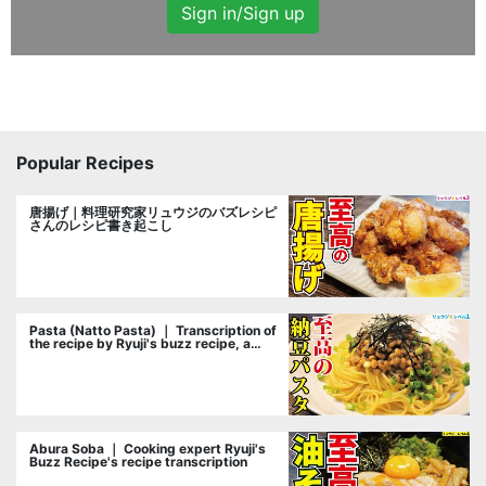
Sign in/Sign up
Popular Recipes
唐揚げ｜料理研究家リュウジのバズレシピ
さんのレシピ書き起こし
Pasta (Natto Pasta) ｜ Transcription of
the recipe by Ryuji's buzz recipe, a
cooking researcher
Abura Soba ｜ Cooking expert Ryuji's
Buzz Recipe's recipe transcription