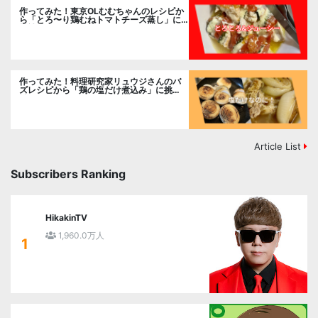
作ってみた！東京OLむむちゃんのレシピか
ら「とろ〜り鶏むねトマトチーズ蒸し」に
挑戦
作ってみた！料理研究家リュウジさんのバ
ズレシピから「鶏の塩だけ煮込み」に挑
戦。
Article List
Subscribers Ranking
HikakinTV
1,960.0万人
1