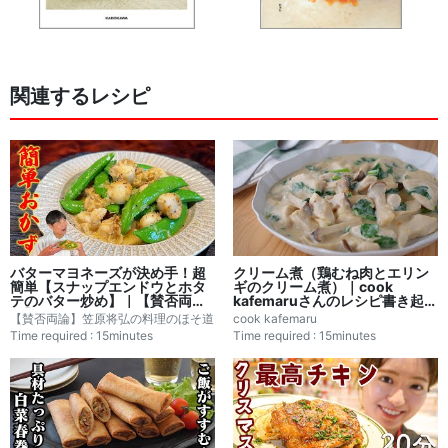
関連するレシピ
バターマヨネーズが決め手！超
クリーム煮（鶏むね肉とエリン
簡単【スナップエンドウとホタ
ギのクリーム煮）｜cook
テのバター炒め】｜【賛否両
kafemaruさんのレシピ書き起こ
論】笠原将弘の料理のほそ道さ
し
【賛否両論】笠原将弘の料理のほそ道
cook kafemaru
んのレシピ書き起こし
Time required : 15minutes
Time required : 15minutes