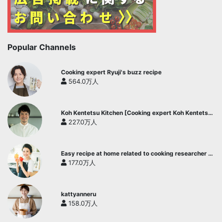
Popular Channels
Cooking expert Ryuji's buzz recipe
564.0万人
Koh Kentetsu Kitchen [Cooking expert Koh Kentetsu
official channel]
227.0万人
Easy recipe at home related to cooking researcher /
Yukari's Kitchen
177.0万人
kattyanneru
158.0万人