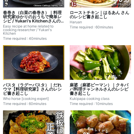
春巻き（白菜の春巻き）｜料理
ローストチキン｜はるあん さん
研究家ゆかりのおうちで簡単レ
のレシピ書き起こし
シピ / Yukari's Kitchenさんの
Haruan
レシピ書き起こし
Easy recipe at home related to
Time required : 60minutes
cooking researcher / Yukari's
Kitchen
Time required : 40minutes
パスタ（ラグーパスタ）｜だれ
麻婆（麻婆ピーマン）｜クキパ
ウマ【料理研究家】さんのレシ
パ料理チャンネルさんのレシピ
ピ書き起こし
書き起こし
Who horse [cooking expert]
Kukipapa cooking class
Time required : 60minutes
Time required : 10minutes