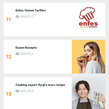
Enfes Yemek Tarifleri
569.0万人
11
Essen Rezepte
554.0万人
12
Cooking expert Ryuji's buzz recipe
564.0万人
13