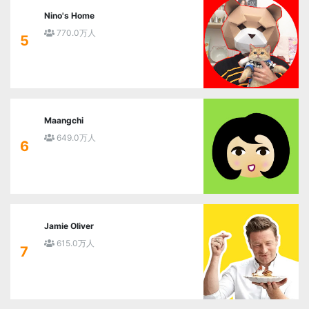
Nino's Home
770.0万人
5
Maangchi
649.0万人
6
Jamie Oliver
615.0万人
7