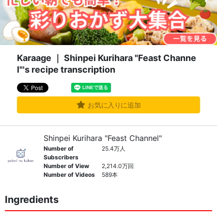
Karaage ｜ Shinpei Kurihara "Feast Channe
l"'s recipe transcription
お気に入りに追加
Shinpei Kurihara "Feast Channel"
Number of
25.4万人
Subscribers
Number of View
2,214.0万回
Number of Videos
589本
Ingredients