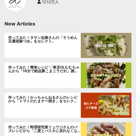
121.0万人
New Articles
作ってみた！タサン志麻さんの「そうめん
豆腐胡麻つゆ」をセレクト。
作ってみた！簡単レシピ🤍東京OLむむちゃ
んから「10分で絶品豚こまニラだれ」挑
戦。
作ってみた！かっちゃんねるさんのレシピ
から「トマトのたまチー焼き」をセレク
ト。
作ってみた！料理研究家リュウジさんのバ
ズレシピから「二度とパスタに戻れなくな
る冷やしカルボナーラ」に挑戦。