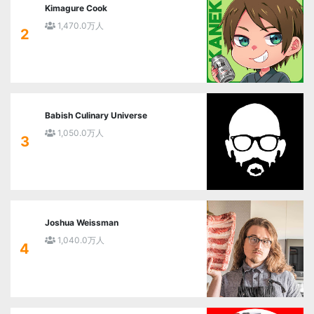
Kimagure Cook
1,470.0万人
2
Babish Culinary Universe
1,050.0万人
3
Joshua Weissman
1,040.0万人
4