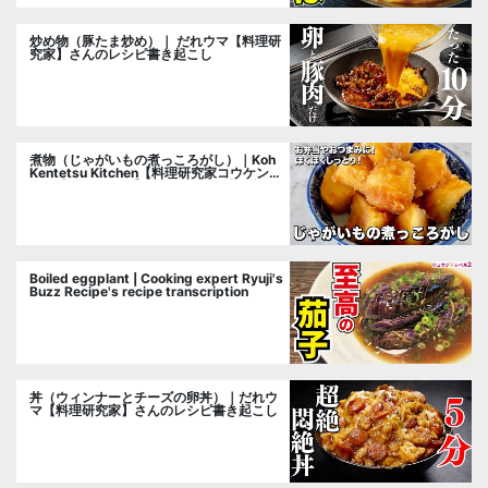
炒め物（豚たま炒め）｜ だれウマ【料理研
究家】さんのレシピ書き起こし
煮物（じゃがいもの煮っころがし）｜Koh
Kentetsu Kitchen【料理研究家コウケンテ
ツ公式チャンネル】さんのレシピ書き起こ
し
Boiled eggplant | Cooking expert Ryuji's
Buzz Recipe's recipe transcription
丼（ウィンナーとチーズの卵丼）｜だれウ
マ【料理研究家】さんのレシピ書き起こし