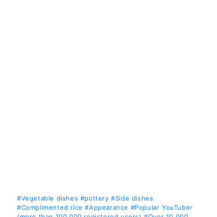
#Vegetable dishes
#pottery
#Side dishes
#Complimented rice
#Appearance
#Popular YouTuber
(more than 100,000 registered users)
#Over 10,000