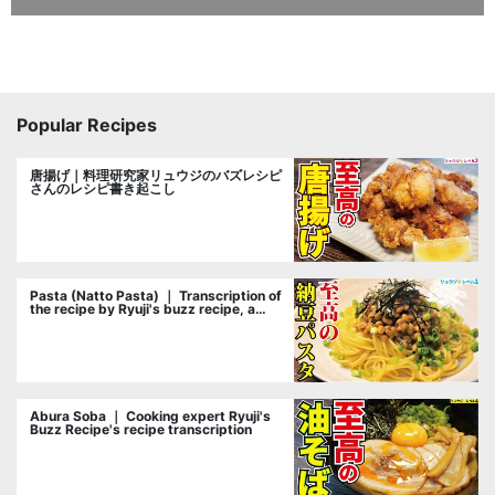
Popular Recipes
唐揚げ｜料理研究家リュウジのバズレシピ
さんのレシピ書き起こし
Pasta (Natto Pasta) ｜ Transcription of
the recipe by Ryuji's buzz recipe, a
cooking researcher
Abura Soba ｜ Cooking expert Ryuji's
Buzz Recipe's recipe transcription