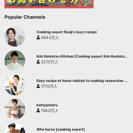
Popular Channels
Cooking expert Ryuji's buzz recipe
564.0万人
Koh Kentetsu Kitchen [Cooking expert Koh Kentetsu
official channel]
227.0万人
Easy recipe at home related to cooking researcher /
Yukari's Kitchen
177.0万人
kattyanneru
158.0万人
Who horse [cooking expert]