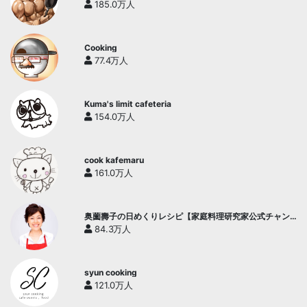
185.0万人
Cooking
77.4万人
Kuma's limit cafeteria
154.0万人
cook kafemaru
161.0万人
奥薗壽子の日めくりレシピ【家庭料理研究家公式チャン
ネル】
84.3万人
syun cooking
121.0万人