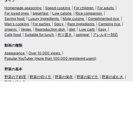
タイプ
Homemade seasoning
Speed cooking
For children
For adults
For loved ones
breakfast
Low calorie
Rice companion
Saving food
Luxury ingredients
Mote cuisine
Complimented rice
Man's cooking
For parties
Spicy
Rare ingredients
Camping rice
organic
Vegan
Reproduction dish
diet
Low carb
Easy
Cafe food
Suitable for lunch
作り置き
oatmeal
アレルギー対応
動画の種類
Appearance
Over 10,000 views
Popular YouTuber (more than 100,000 registered users)
野菜の基本
野菜の下処理
野菜の切り方
野菜の保存
野菜の茹で方
野菜の皮むき
野菜の焼き方
言語
日本語
/
English
ログイン・新規会員登録