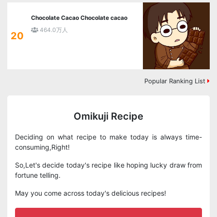
Chocolate Cacao Chocolate cacao
464.0万人
20
Popular Ranking List
Omikuji Recipe
Deciding on what recipe to make today is always time-
consuming,Right!
So,Let's decide today's recipe like hoping lucky draw from
fortune telling.
May you come across today's delicious recipes!