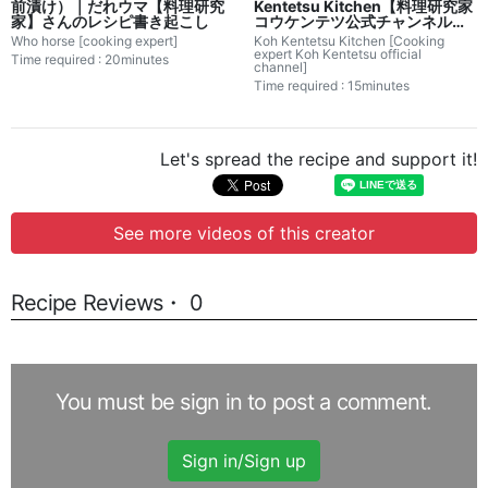
前漬け）｜だれウマ【料理研究
Kentetsu Kitchen【料理研究家
家】さんのレシピ書き起こし
コウケンテツ公式チャンネル】
さんのレシピ書き起こし
Who horse [cooking expert]
Koh Kentetsu Kitchen [Cooking
expert Koh Kentetsu official
Time required : 20minutes
channel]
Time required : 15minutes
Let's spread the recipe and support it!
See more videos of this creator
Recipe Reviews・ 0
You must be sign in to post a comment.
Sign in/Sign up