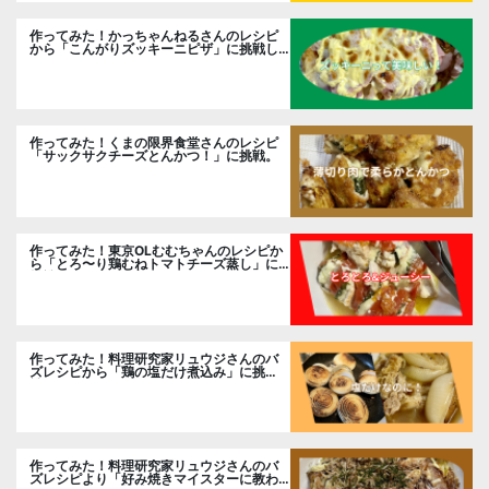
作ってみた！かっちゃんねるさんのレシピ
から「こんがりズッキーニピザ」に挑戦し
ました。
作ってみた！くまの限界食堂さんのレシピ
「サックサクチーズとんかつ！」に挑戦。
作ってみた！東京OLむむちゃんのレシピか
ら「とろ〜り鶏むねトマトチーズ蒸し」に
挑戦
作ってみた！料理研究家リュウジさんのバ
ズレシピから「鶏の塩だけ煮込み」に挑
戦。
作ってみた！料理研究家リュウジさんのバ
ズレシピより「好み焼きマイスターに教わ