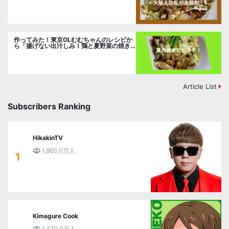
るお好み焼」に挑戦。
作ってみた！東京OLむむちゃんのレシピか
ら「揚げない出汁しみ！鶏と夏野菜の焼き
浸し」に挑戦。
Article List
Subscribers Ranking
HikakinTV
1,960.0万人
1
Kimagure Cook
1,470.0万人