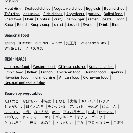
ジャンル
Meat dish
Seafood dishes
Vegetable dishes
Egg dish
Bean dishes
Tofu dish
casserole
Side dishes
Appetizers
pottery
Boiled food
Fried food
Flour
Donburi
curry
hamburger
ramen
pasta
Udon
Soba
Bread
Soup / soup
salad
dessert
Sweets
Drink
Rice
Seasonal food
spring
summer
autumn
winter
お正月
Valentine's Day
White Day
クリスマス
国別・地域別
Japanese food
Western food
Chinese cuisine
Korean cuisine
Ethnic food
Italian
French
American food
German food
Spanish
Hawaiian food
Indian cuisine
African food
Okinawan food
Unusual national cuisine
Search by vegetables
たけのこ
かぼちゃ
小松菜
もやし
大根
キャベツ
レタス
じゃがいも
ほうれん草
チンゲン菜
アボカド
玉ねぎ
にんじん
レンコン
ニラ
みょうが
かぶ
アスパラガス
なす
ピーマン
パプリカ
きゅうり
トマト
ズッキーニ
オクラ
ゴーヤ
とうもろこし
枝豆
きのこ
さつまいも
白菜
ブロッコリー
ごぼう