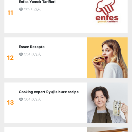
Enfes Yemek Tarifleri
569.0万人
11
Essen Rezepte
554.0万人
12
Cooking expert Ryuji's buzz recipe
564.0万人
13