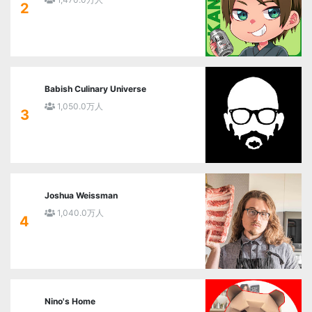
2
Babish Culinary Universe
1,050.0万人
3
Joshua Weissman
1,040.0万人
4
Nino's Home