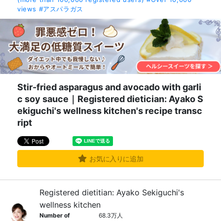
views
#アスパラガス
Stir-fried asparagus and avocado with garli
c soy sauce｜Registered dietician: Ayako S
ekiguchi's wellness kitchen's recipe transc
ript
お気に入りに追加
Registered dietitian: Ayako Sekiguchi's
wellness kitchen
Number of
68.3万人