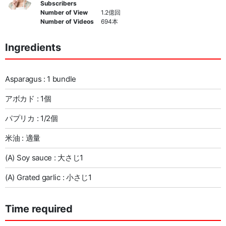
Subscribers
Number of View
1.2億回
Number of Videos
694本
Ingredients
Asparagus : 1 bundle
アボカド : 1個
パプリカ : 1/2個
米油 : 適量
(A) Soy sauce : 大さじ1
(A) Grated garlic : 小さじ1
Time required