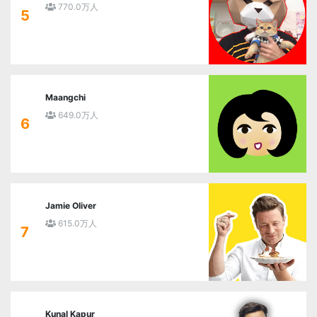
770.0万人
5
Maangchi
649.0万人
6
Jamie Oliver
615.0万人
7
Kunal Kapur