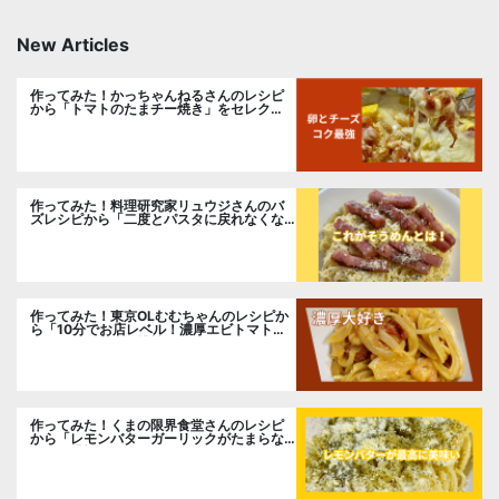
New Articles
作ってみた！かっちゃんねるさんのレシピ
から「トマトのたまチー焼き」をセレク
ト。
作ってみた！料理研究家リュウジさんのバ
ズレシピから「二度とパスタに戻れなくな
る冷やしカルボナーラ」に挑戦。
作ってみた！東京OLむむちゃんのレシピか
ら「10分でお店レベル！濃厚エビトマトク
リームパスタ」に挑戦
作ってみた！くまの限界食堂さんのレシピ
から「レモンバターガーリックがたまらな
い」に挑戦。