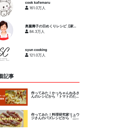
cook kafemaru
161.0万人
奥薗壽子の日めくりレシピ【家庭
料理研究家公式チャンネル】
84.3万人
syun cooking
121.0万人
着記事
作ってみた！かっちゃんねるさ
んのレシピから「トマトのたま
チー焼き」をセレクト。
作ってみた！料理研究家リュウ
ジさんのバズレシピから「二度
とパスタに戻れなくなる冷やし
カルボナーラ」に挑戦。