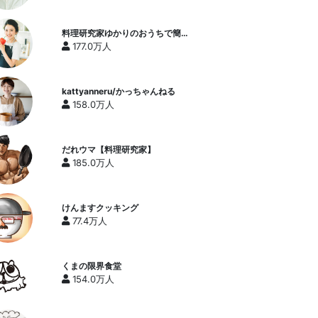
料理研究家ゆかりのおうちで簡単
レシピ / Yukari's Kitchen
177.0万人
kattyanneru/かっちゃんねる
158.0万人
だれウマ【料理研究家】
185.0万人
けんますクッキング
77.4万人
くまの限界食堂
154.0万人