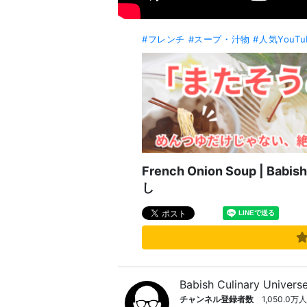
#フレンチ
#スープ・汁物
#人気YouT
French Onion Soup | Ba
し
Babish Culinary Univers
チャンネル登録者数
1,050.0万人