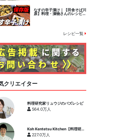
なすの辛子漬け｜【田舎そば川
原】料理・漬物さんのレシピ書
き起こし
レシピ一覧
気クリエイター
料理研究家リュウジのバズレシピ
564.0万人
Koh Kentetsu Kitchen【料理研究
家コウケンテツ公式チャンネル】
227.0万人