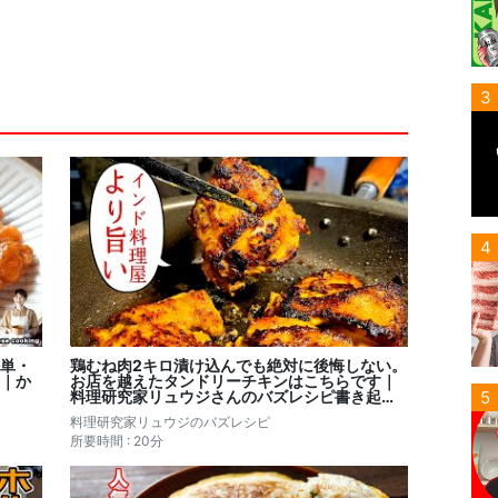
3
4
単・
鶏むね肉2キロ漬け込んでも絶対に後悔しない。
｜か
お店を越えたタンドリーチキンはこちらです｜
5
料理研究家リュウジさんのバズレシピ書き起こ
し
料理研究家リュウジのバズレシピ
所要時間 : 20分