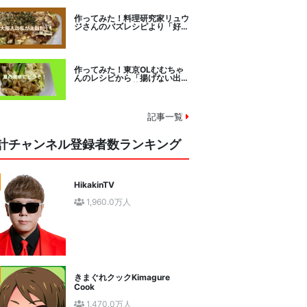
作ってみた！料理研究家リュウ
ジさんのバズレシピより「好み
焼きマイスターに教わるお好み
焼」に挑戦。
作ってみた！東京OLむむちゃ
んのレシピから「揚げない出汁
しみ！鶏と夏野菜の焼き浸し」
に挑戦。
記事一覧
計チャンネル登録者数ランキング
HikakinTV
1,960.0万人
きまぐれクックKimagure
Cook
1,470.0万人