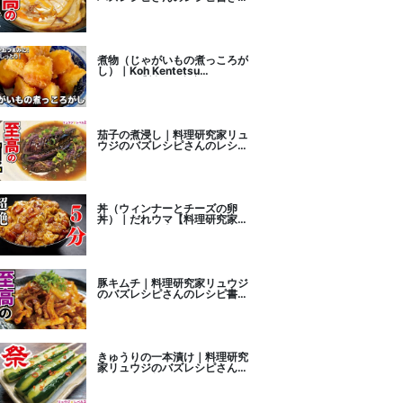
こし
煮物（じゃがいもの煮っころが
し）｜Koh Kentetsu
Kitchen【料理研究家コウケン
テツ公式チャンネル】さんのレ
シピ書き起こし
茄子の煮浸し｜料理研究家リュ
ウジのバズレシピさんのレシピ
書き起こし
丼（ウィンナーとチーズの卵
丼）｜だれウマ【料理研究家】
さんのレシピ書き起こし
豚キムチ｜料理研究家リュウジ
のバズレシピさんのレシピ書き
起こし
きゅうりの一本漬け｜料理研究
家リュウジのバズレシピさんの
レシピ書き起こし