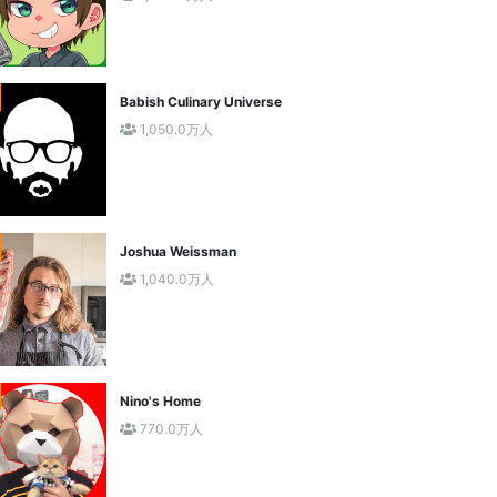
Babish Culinary Universe
1,050.0万人
Joshua Weissman
1,040.0万人
Nino's Home
770.0万人