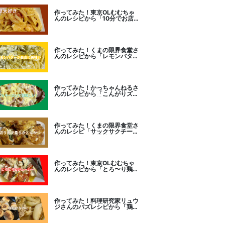
作ってみた！東京OLむむちゃ
んのレシピから「10分でお店
レベル！濃厚エビトマトクリー
ムパスタ」に挑戦
作ってみた！くまの限界食堂さ
んのレシピから「レモンバター
ガーリックがたまらない」に挑
戦。
作ってみた！かっちゃんねるさ
んのレシピから「こんがりズッ
キーニピザ」に挑戦しました。
作ってみた！くまの限界食堂さ
んのレシピ「サックサクチーズ
とんかつ！」に挑戦。
作ってみた！東京OLむむちゃ
んのレシピから「とろ〜り鶏む
ねトマトチーズ蒸し」に挑戦
作ってみた！料理研究家リュウ
ジさんのバズレシピから「鶏の
塩だけ煮込み」に挑戦。