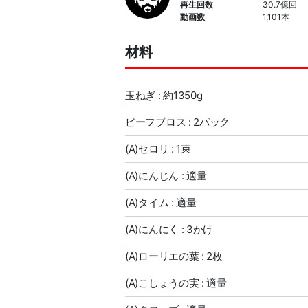
再生回数
30.7億回
動画数
1,101本
材料
玉ねぎ : 約1350g
ビーフブロス : 2パック
(A)セロリ : 1束
(A)にんじん : 適量
(A)タイム : 適量
(A)にんにく : 3かけ
(A)ローリエの葉 : 2枚
(A)こしょうの実 : 適量