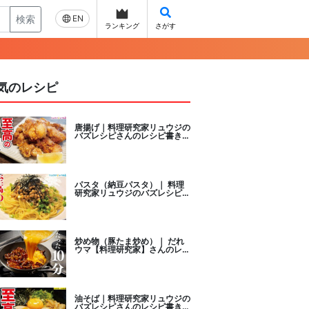
検索
EN
ランキング
さがす
気のレシピ
唐揚げ｜料理研究家リュウジの
バズレシピさんのレシピ書き起
こし
パスタ（納豆パスタ）｜ 料理
研究家リュウジのバズレシピさ
んのレシピ書き起こし
炒め物（豚たま炒め）｜ だれ
ウマ【料理研究家】さんのレシ
ピ書き起こし
油そば｜料理研究家リュウジの
バズレシピさんのレシピ書き起