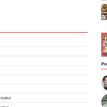
Po
onnyaku)