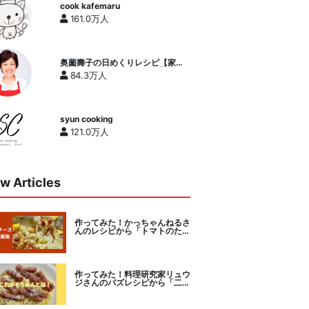
cook kafemaru
161.0万人
奥薗壽子の日めくりレシピ【家庭
料理研究家公式チャンネル】
84.3万人
syun cooking
121.0万人
w Articles
作ってみた！かっちゃんねるさ
んのレシピから「トマトのたま
チー焼き」をセレクト。
作ってみた！料理研究家リュウ
ジさんのバズレシピから「二度
とパスタに戻れなくなる冷やし
カルボナーラ」に挑戦。