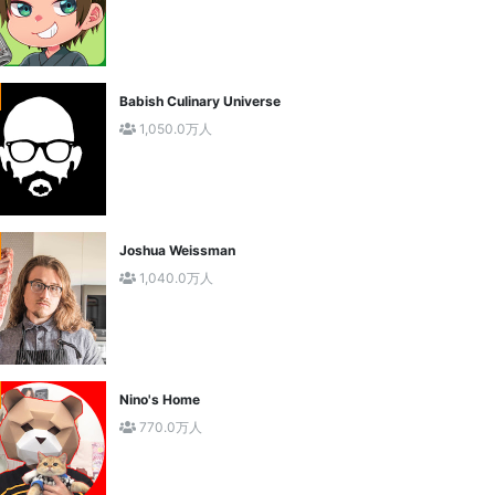
Babish Culinary Universe
1,050.0万人
Joshua Weissman
1,040.0万人
Nino's Home
770.0万人