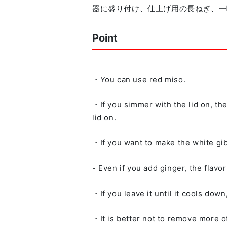
器に盛り付け、仕上げ用の長ねぎ、一
Point
・You can use red miso.
・If you simmer with the lid on, th
lid on.
・If you want to make the white gibl
- Even if you add ginger, the flavor
・If you leave it until it cools down,
・It is better not to remove more o