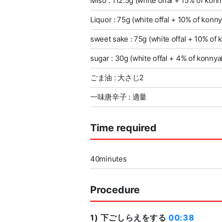
Miso : 112.5g (white offal + 15% of kon
Liquor : 75g (white offal + 10% of konn
sweet sake : 75g (white offal + 10% of
sugar : 30g (white offal + 4% of konnya
ごま油 : 大さじ2
一味唐辛子 : 適量
Time required
40minutes
Procedure
1) 下ごしらえをする
00:38