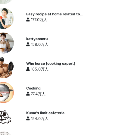
Easy recipe at home related to
cooking researcher / Yukari's
177.0万人
Kitchen
kattyanneru
158.0万人
Who horse [cooking expert]
185.0万人
Cooking
77.4万人
Kuma's limit cafeteria
154.0万人