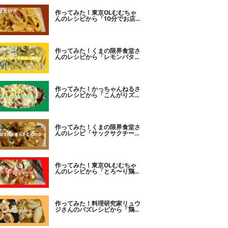
作ってみた！東京OLむむちゃ
んのレシピから「10分でお店
レベル！濃厚エビトマトクリー
ムパスタ」に挑戦
作ってみた！くまの限界食堂さ
んのレシピから「レモンバター
ガーリックがたまらない」に挑
戦。
作ってみた！かっちゃんねるさ
んのレシピから「こんがりズッ
キーニピザ」に挑戦しました。
作ってみた！くまの限界食堂さ
んのレシピ「サックサクチーズ
とんかつ！」に挑戦。
作ってみた！東京OLむむちゃ
んのレシピから「とろ〜り鶏む
ねトマトチーズ蒸し」に挑戦
作ってみた！料理研究家リュウ
ジさんのバズレシピから「鶏の
塩だけ煮込み」に挑戦。