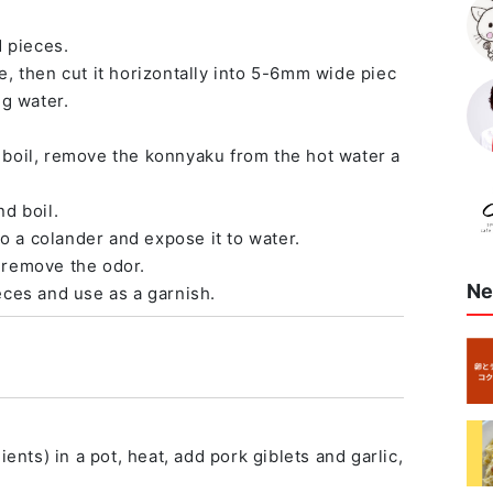
d pieces.
e, then cut it horizontally into 5-6mm wide piec
ng water.
 boil, remove the konnyaku from the hot water a
nd boil.
to a colander and expose it to water.
 remove the odor.
Ne
eces and use as a garnish.
ients) in a pot, heat, add pork giblets and garlic,