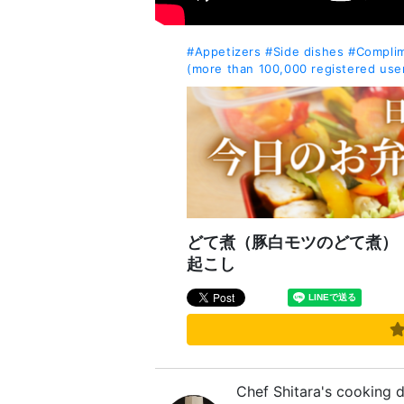
#Appetizers
#Side dishes
#Complim
(more than 100,000 registered use
どて煮（豚白モツのどて煮）
起こし
Chef Shitara's cooking 