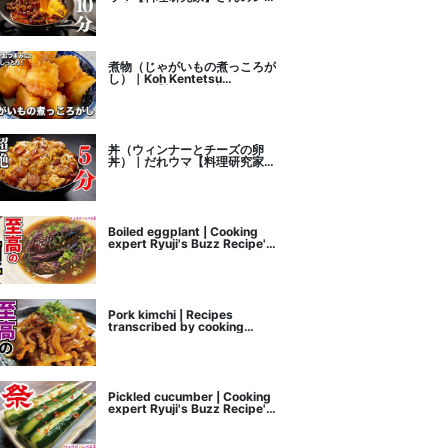
ピ書き起こし
煮物（じゃがいもの煮っころが
し）｜Koh Kentetsu
Kitchen【料理研究家コウケン
テツ公式チャンネル】さんのレ
シピ書き起こし
丼（ウィンナーとチーズの卵
丼）｜だれウマ【料理研究家】
さんのレシピ書き起こし
Boiled eggplant | Cooking
expert Ryuji's Buzz Recipe's
recipe transcription
Pork kimchi | Recipes
transcribed by cooking
researcher Ryuji's Buzz
Recipe
Pickled cucumber | Cooking
expert Ryuji's Buzz Recipe's
recipe transcription