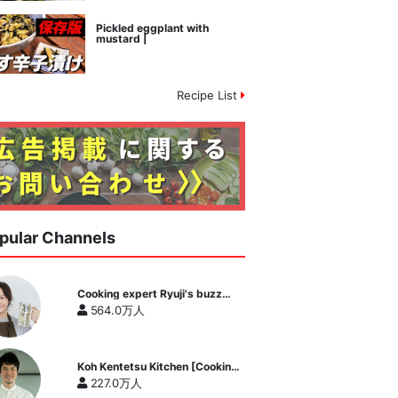
Pickled eggplant with
mustard |
Recipe List
pular Channels
Cooking expert Ryuji's buzz
recipe
564.0万人
Koh Kentetsu Kitchen [Cooking
expert Koh Kentetsu official
227.0万人
channel]