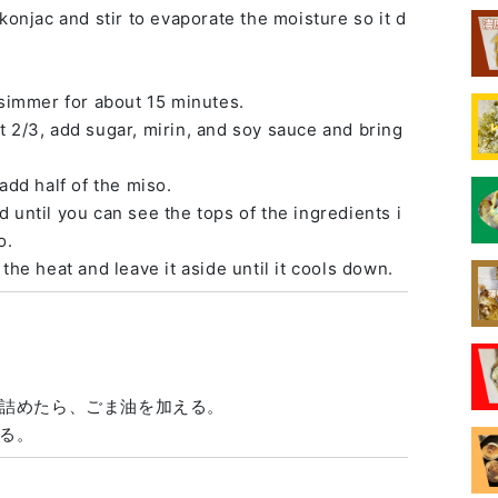
konjac and stir to evaporate the moisture so it d
 simmer for about 15 minutes.
 2/3, add sugar, mirin, and soy sauce and bring
add half of the miso.
 until you can see the tops of the ingredients i
o.
the heat and leave it aside until it cools down.
詰めたら、ごま油を加える。
る。