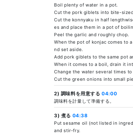
Boil plenty of water in a pot.
Cut the pork giblets into bite-size
Cut the konnyaku in half lengthwis
es and place them in a pot of boili
Peel the garlic and roughly chop.
When the pot of konjac comes to a
nd set aside.
Add pork giblets to the same pot a
When it comes to a boil, drain it in
Change the water several times to
Cut the green onions into small pi
2) 調味料を用意する
04:00
調味料を計量して準備する。
3) 煮る
04:38
Put sesame oil (not listed in ingred
and stir-fry.