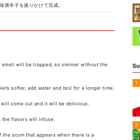
味唐辛子を振りかけて完成。
e smell will be trapped, so simmer without the
Su
1
ets softer, add water and boil for a longer time.
 will come out and it will be delicious.
 the flavors will infuse.
2
f the scum that appears when there is a