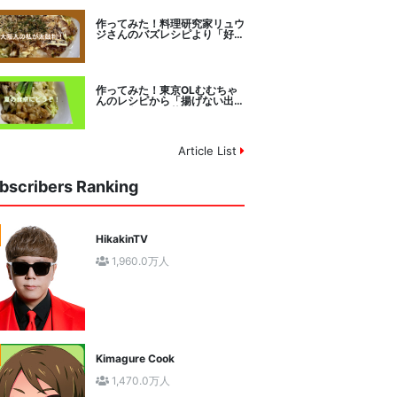
作ってみた！料理研究家リュウ
ジさんのバズレシピより「好み
焼きマイスターに教わるお好み
焼」に挑戦。
作ってみた！東京OLむむちゃ
んのレシピから「揚げない出汁
しみ！鶏と夏野菜の焼き浸し」
に挑戦。
Article List
bscribers Ranking
HikakinTV
1,960.0万人
Kimagure Cook
1,470.0万人