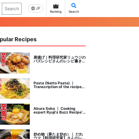
Search
JP
Ranking
Search
pular Recipes
唐揚げ｜料理研究家リュウジの
バズレシピさんのレシピ書き起
こし
Pasta (Natto Pasta) ｜
Transcription of the recipe
by Ryuji's buzz recipe, a
cooking researcher
Abura Soba ｜ Cooking
expert Ryuji's Buzz Recipe's
recipe transcription
炒め物（豚たま炒め）｜ だれ
ウマ【料理研究家】さんのレシ