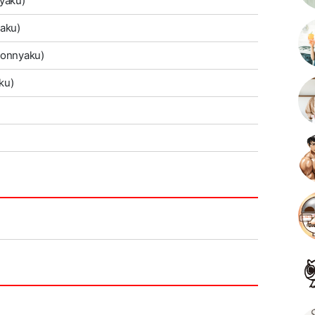
nyaku)
yaku)
 konnyaku)
ku)