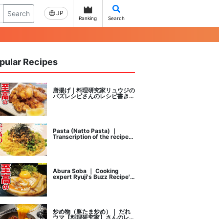
Search
JP
Ranking
Search
pular Recipes
唐揚げ｜料理研究家リュウジの
バズレシピさんのレシピ書き起
こし
Pasta (Natto Pasta) ｜
Transcription of the recipe
by Ryuji's buzz recipe, a
cooking researcher
Abura Soba ｜ Cooking
expert Ryuji's Buzz Recipe's
recipe transcription
炒め物（豚たま炒め）｜ だれ
ウマ【料理研究家】さんのレシ