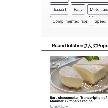
dessert
Easy
Mote cuis
Complimented rice
Speed 
Round kitchenさんのPopula
Rare cheesecake | Transcription of
Manmaru kitchen's recipe
Round kitchen