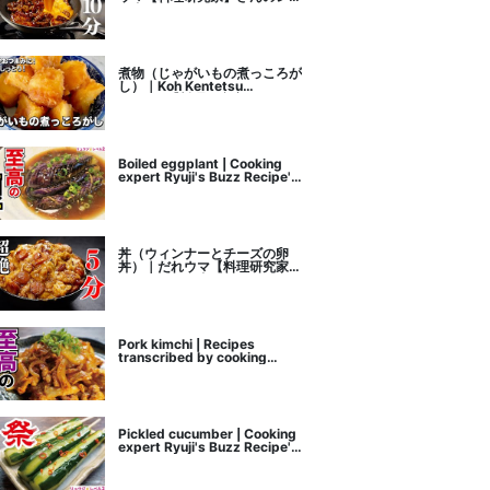
ピ書き起こし
煮物（じゃがいもの煮っころが
し）｜Koh Kentetsu
Kitchen【料理研究家コウケン
テツ公式チャンネル】さんのレ
シピ書き起こし
Boiled eggplant | Cooking
expert Ryuji's Buzz Recipe's
recipe transcription
丼（ウィンナーとチーズの卵
丼）｜だれウマ【料理研究家】
さんのレシピ書き起こし
Pork kimchi | Recipes
transcribed by cooking
researcher Ryuji's Buzz
Recipe
Pickled cucumber | Cooking
expert Ryuji's Buzz Recipe's
recipe transcription