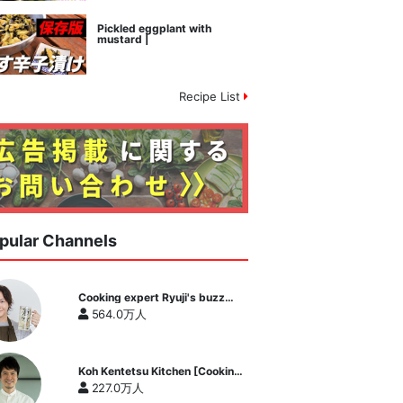
Pickled eggplant with
mustard |
Recipe List
pular Channels
Cooking expert Ryuji's buzz
recipe
564.0万人
Koh Kentetsu Kitchen [Cooking
expert Koh Kentetsu official
227.0万人
channel]