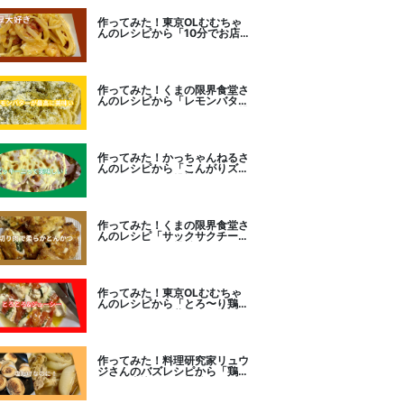
作ってみた！東京OLむむちゃ
んのレシピから「10分でお店
レベル！濃厚エビトマトクリー
ムパスタ」に挑戦
作ってみた！くまの限界食堂さ
んのレシピから「レモンバター
ガーリックがたまらない」に挑
戦。
作ってみた！かっちゃんねるさ
んのレシピから「こんがりズッ
キーニピザ」に挑戦しました。
作ってみた！くまの限界食堂さ
んのレシピ「サックサクチーズ
とんかつ！」に挑戦。
作ってみた！東京OLむむちゃ
んのレシピから「とろ〜り鶏む
ねトマトチーズ蒸し」に挑戦
作ってみた！料理研究家リュウ
ジさんのバズレシピから「鶏の
塩だけ煮込み」に挑戦。