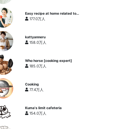
Easy recipe at home related to
cooking researcher / Yukari's
177.0万人
Kitchen
kattyanneru
158.0万人
Who horse [cooking expert]
185.0万人
Cooking
77.4万人
Kuma's limit cafeteria
154.0万人