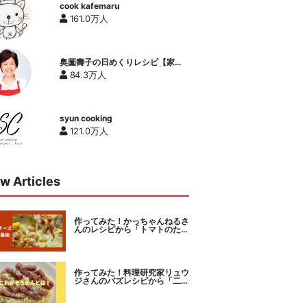
cook kafemaru
161.0万人
奥薗壽子の日めくりレシピ【家庭
料理研究家公式チャンネル】
84.3万人
syun cooking
121.0万人
w Articles
作ってみた！かっちゃんねるさ
んのレシピから「トマトのたま
チー焼き」をセレクト。
作ってみた！料理研究家リュウ
ジさんのバズレシピから「二度
とパスタに戻れなくなる冷やし
カルボナーラ」に挑戦。