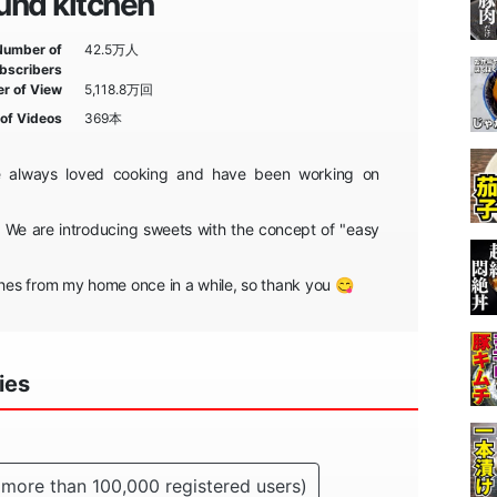
und kitchen
Number of
42.5万人
bscribers
r of View
5,118.8万回
of Videos
369本
ave always loved cooking and have been working on
 We are introducing sweets with the concept of "easy
ishes from my home once in a while, so thank you 😋
ies
more than 100,000 registered users)