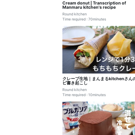
Cream donut | Transcription of
Manmaru kitchen's recipe
Round kitchen
Time required : 70minutes
クレープ生地｜まんまるkitchenさん
ピ書き起こし
Round kitchen
Time required : 10minutes