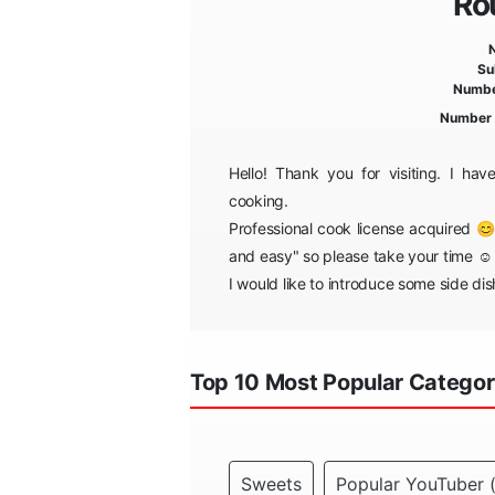
Ro
Su
Numbe
Number 
Hello! Thank you for visiting. I h
cooking.
Professional cook license acquired 
and easy" so please take your time ☺️
I would like to introduce some side d
Top 10 Most Popular Categor
Sweets
Popular YouTuber (