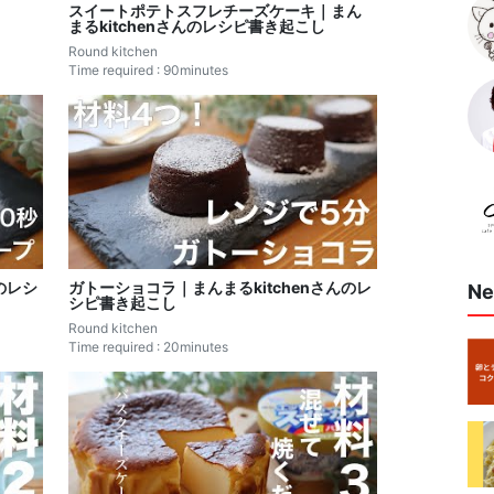
スイートポテトスフレチーズケーキ｜まん
まるkitchenさんのレシピ書き起こし
Round kitchen
Time required : 90minutes
のレシ
ガトーショコラ｜まんまるkitchenさんのレ
Ne
シピ書き起こし
Round kitchen
Time required : 20minutes