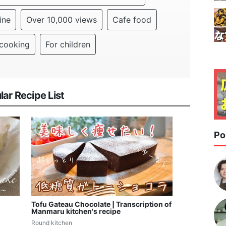
ine
Over 10,000 views
Cafe food
cooking
For children
r Recipe List
Po
Tofu Gateau Chocolate | Transcription of
Manmaru kitchen's recipe
Round kitchen