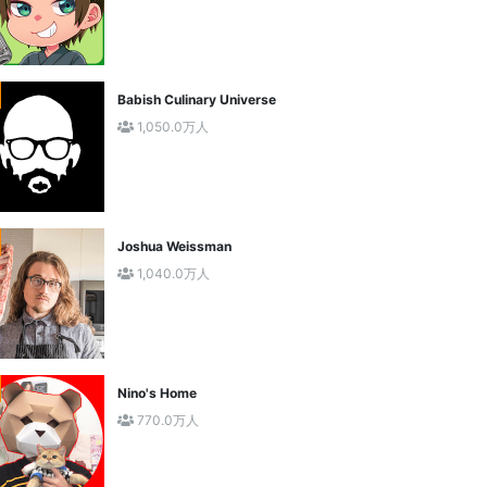
Babish Culinary Universe
1,050.0万人
Joshua Weissman
1,040.0万人
Nino's Home
770.0万人