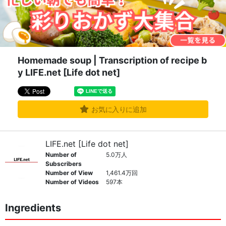
Homemade soup | Transcription of recipe b
y LIFE.net [Life dot net]
お気に入りに追加
LIFE.net [Life dot net]
Number of
5.0万人
Subscribers
Number of View
1,461.4万回
Number of Videos
597本
Ingredients