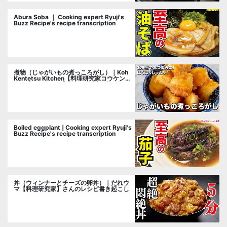
Abura Soba ｜ Cooking expert Ryuji's
Buzz Recipe's recipe transcription
煮物（じゃがいもの煮っころがし）｜Koh
Kentetsu Kitchen【料理研究家コウケンテ
ツ公式チャンネル】さんのレシピ書き起こ
し
Boiled eggplant | Cooking expert Ryuji's
Buzz Recipe's recipe transcription
丼（ウィンナーとチーズの卵丼）｜だれウ
マ【料理研究家】さんのレシピ書き起こし