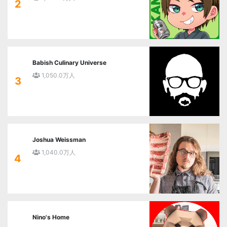
2
Babish Culinary Universe
1,050.0万人
3
Joshua Weissman
1,040.0万人
4
Nino's Home