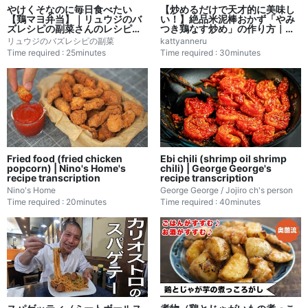
やけくそなのに毎日食べたい
【炒めるだけで天才的に美味し
【鶏マヨ弁当】｜リュウジのバ
い！】絶品米泥棒おかず「やみ
ズレシピの副菜さんのレシピ書
つき鶏なす炒め」の作り方｜か
き起こし
っちゃんねるさんのレシピ書き
リュウジのバズレシピの副菜
kattyanneru
起こし
Time required : 25minutes
Time required : 30minutes
Fried food (fried chicken
Ebi chili (shrimp oil shrimp
popcorn) | Nino's Home's
chili) | George George's
recipe transcription
recipe transcription
Nino's Home
George George / Jojiro ch's person
Time required : 20minutes
Time required : 40minutes