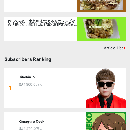
作ってみた！東京OLむむちゃんのレシピか
ら「揚げない出汁しみ！鶏と夏野菜の焼き
浸し」に挑戦。
Article List
Subscribers Ranking
HikakinTV
1,960.0万人
1
Kimagure Cook
1,470.0万人