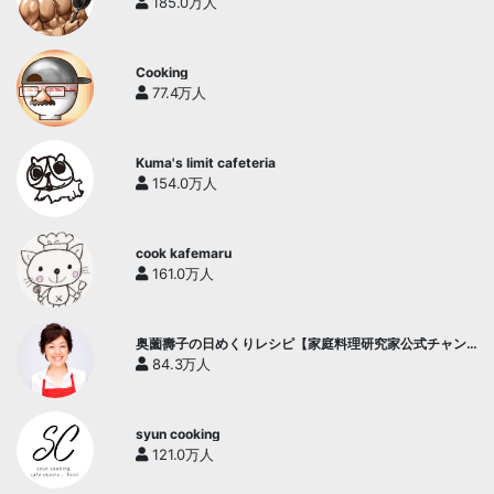
185.0万人
Cooking
77.4万人
Kuma's limit cafeteria
154.0万人
cook kafemaru
161.0万人
奥薗壽子の日めくりレシピ【家庭料理研究家公式チャン
ネル】
84.3万人
syun cooking
121.0万人