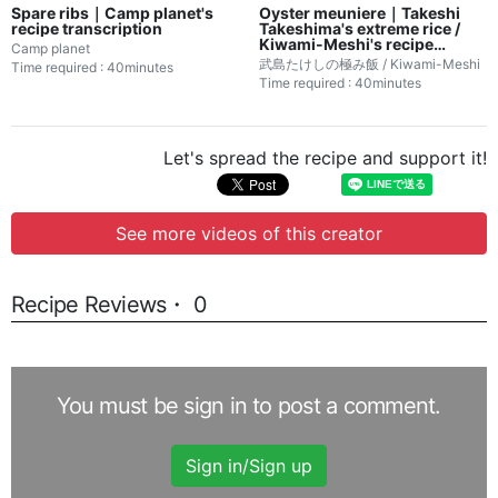
Spare ribs｜Camp planet's
Oyster meuniere｜Takeshi
recipe transcription
Takeshima's extreme rice /
Kiwami-Meshi's recipe
Camp planet
transcription
武島たけしの極み飯 / Kiwami-Meshi
Time required : 40minutes
Time required : 40minutes
Let's spread the recipe and support it!
See more videos of this creator
Recipe Reviews・ 0
You must be sign in to post a comment.
Sign in/Sign up