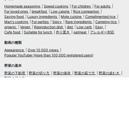
Homemade seasoning
Speed cooking
For children
For adults
For loved ones
breakfast
Low calorie
Rice companion
Saving food
Luxury ingredients
Mote cuisine
Complimented rice
Man's cooking
For parties
Spicy
Rare ingredients
Camping rice
organic
Vegan
Reproduction dish
diet
Low carb
Easy
Cafe food
Suitable for lunch
作り置き
oatmeal
アレルギー対応
動画の種類
Appearance
Over 10,000 views
Popular YouTuber (more than 100,000 registered users)
野菜の基本
野菜の下処理
野菜の切り方
野菜の保存
野菜の茹で方
野菜の皮むき
野菜の焼き方
言語
日本語
/
English
ログイン・新規会員登録