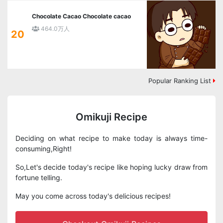
Chocolate Cacao Chocolate cacao
464.0万人
20
Popular Ranking List
Omikuji Recipe
Deciding on what recipe to make today is always time-
consuming,Right!
So,Let's decide today's recipe like hoping lucky draw from
fortune telling.
May you come across today's delicious recipes!