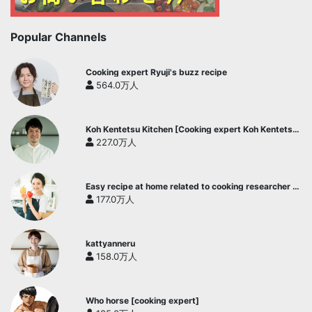
Popular Channels
Cooking expert Ryuji's buzz recipe
564.0万人
Koh Kentetsu Kitchen [Cooking expert Koh Kentetsu
official channel]
227.0万人
Easy recipe at home related to cooking researcher /
Yukari's Kitchen
177.0万人
kattyanneru
158.0万人
Who horse [cooking expert]