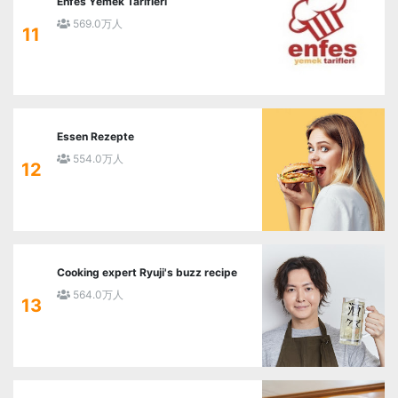
Enfes Yemek Tarifleri
569.0万人
11
Essen Rezepte
554.0万人
12
Cooking expert Ryuji's buzz recipe
564.0万人
13