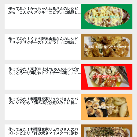
作ってみた！かっちゃんねるさんのレシピ
から「こんがりズッキーニピザ」に挑戦し
ました。
作ってみた！くまの限界食堂さんのレシピ
「サックサクチーズとんかつ！」に挑戦。
作ってみた！東京OLむむちゃんのレシピか
ら「とろ〜り鶏むねトマトチーズ蒸し」に
挑戦
作ってみた！料理研究家リュウジさんのバ
ズレシピから「鶏の塩だけ煮込み」に挑
戦。
作ってみた！料理研究家リュウジさんのバ
ズレシピより「好み焼きマイスターに教わ
るお好み焼」に挑戦。