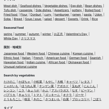
Meat dish
Seafood dishes
Vegetable dishes
Egg dish
Bean dishes
Tofu dish
casserole
Side dishes
Appetizers
pottery
Boiled food
Fried food
Flour
Donburi
curry
hamburger
ramen
pasta
Udon
Soba
Bread
Soup / soup
salad
dessert
Sweets
Drink
Rice
Seasonal food
spring
summer
autumn
winter
お正月
Valentine's Day
White Day
クリスマス
国別・地域別
Japanese food
Western food
Chinese cuisine
Korean cuisine
Ethnic food
Italian
French
American food
German food
Spanish
Hawaiian food
Indian cuisine
African food
Okinawan food
Unusual national cuisine
Search by vegetables
たけのこ
かぼちゃ
小松菜
もやし
大根
キャベツ
レタス
じゃがいも
ほうれん草
チンゲン菜
アボカド
玉ねぎ
にんじん
レンコン
ニラ
みょうが
かぶ
アスパラガス
なす
ピーマン
パプリカ
きゅうり
トマト
ズッキーニ
オクラ
ゴーヤ
とうもろこし
枝豆
きのこ
さつまいも
白菜
ブロッコリー
ごぼう
タイプ