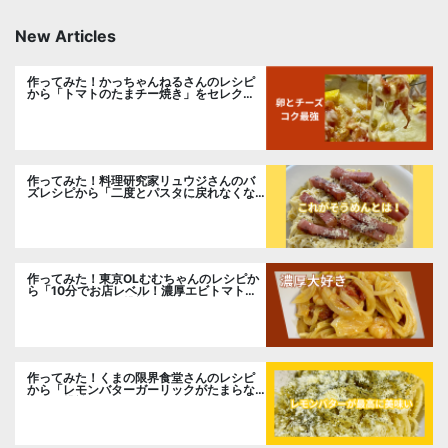
New Articles
作ってみた！かっちゃんねるさんのレシピ
から「トマトのたまチー焼き」をセレク
ト。
作ってみた！料理研究家リュウジさんのバ
ズレシピから「二度とパスタに戻れなくな
る冷やしカルボナーラ」に挑戦。
作ってみた！東京OLむむちゃんのレシピか
ら「10分でお店レベル！濃厚エビトマトク
リームパスタ」に挑戦
作ってみた！くまの限界食堂さんのレシピ
から「レモンバターガーリックがたまらな
い」に挑戦。