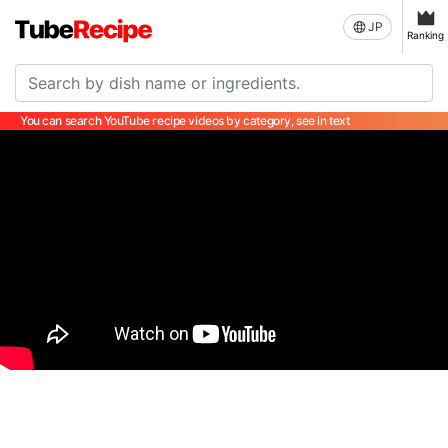
JP
Ranking
You can search YouTube recipe videos by category, see in text