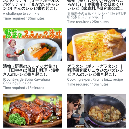
スパゲッティ（ミートボールス
煮物（鶏とじゃがいもの煮っこ
パゲッティ）｜まかないチャレ
ろがし）｜奥薗壽子の日めくり
ンジ! さんのレシピ書き起こし
レシピ【家庭料理研究家公式チ
ャンネル】さんのレシピ書き起
A challenge to sprinkle!
奥薗壽子の日めくりレシピ【家庭料理
こし
研究家公式チャンネル】
Time required : 35minutes
Time required : 25minutes
漬物（野菜のスティック漬け）
グラタン（ポテトグラタン）｜
｜【田舎そば川原】料理・漬物
料理研究家リュウジのバズレシ
さんのレシピ書き起こし
ピ さんのレシピ書き起こし
[Countryside Soba Kawahara]
Cooking expert Ryuji's buzz recipe
Cooking / Pickles
Time required : 10minutes
Time required : 15minutes