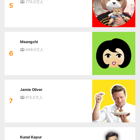
770.0万人
5
Maangchi
649.0万人
6
Jamie Oliver
615.0万人
7
Kunal Kapur