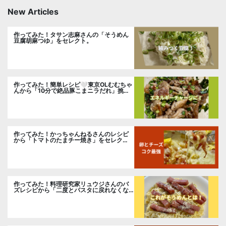
New Articles
作ってみた！タサン志麻さんの「そうめん
豆腐胡麻つゆ」をセレクト。
作ってみた！簡単レシピ🤍東京OLむむちゃ
んから「10分で絶品豚こまニラだれ」挑
戦。
作ってみた！かっちゃんねるさんのレシピ
から「トマトのたまチー焼き」をセレク
ト。
作ってみた！料理研究家リュウジさんのバ
ズレシピから「二度とパスタに戻れなくな
る冷やしカルボナーラ」に挑戦。