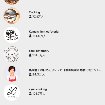
Cooking
77.4万人
Kuma's limit cafeteria
154.0万人
cook kafemaru
161.0万人
奥薗壽子の日めくりレシピ【家庭料理研究家公式チャン
ネル】
84.3万人
syun cooking
121.0万人