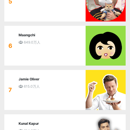
5
Maangchi
649.0万人
6
Jamie Oliver
615.0万人
7
Kunal Kapur