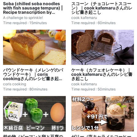
Soba (chilled soba noodles
スコーン（チョコレートスコー
with fish sausage tempura) |
ン）｜cook kafemaruさんのレ
Recipe transcription by
シピ書き起こし
Makanai Challenge!
A challenge to sprinkle!
cook kafemaru
Time required : 15minutes
Time required : 60minutes
パウンドケーキ（メレンゲのパ
ケーキ（カフェオレケーキ）｜
ウンドケーキ）｜coris
cook kafemaruさんのレシピ書
cookingさんのレシピ書き起こ
き起こし
し
coris cooking
cook kafemaru
Time required : 80minutes
Time required : 50minutes
炒め物（ピーマンと卵と豆腐の
ゼリー（塩キャラメルコーヒー