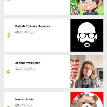
Babish Culinary Universe
1,050.0万人
3
Joshua Weissman
1,040.0万人
4
Nino's Home
770.0万人