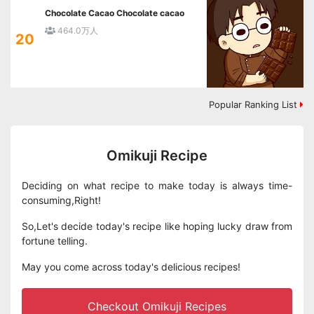
Chocolate Cacao Chocolate cacao
464.0万人
20
Popular Ranking List
Omikuji Recipe
Deciding on what recipe to make today is always time-
consuming,Right!
So,Let's decide today's recipe like hoping lucky draw from
fortune telling.
May you come across today's delicious recipes!
Checkout Omikuji Recipes