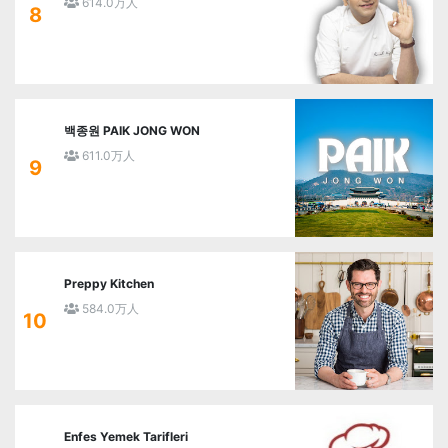
614.0万人
8
백종원 PAIK JONG WON
611.0万人
9
Preppy Kitchen
584.0万人
10
Enfes Yemek Tarifleri