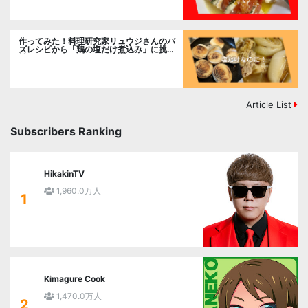
作ってみた！料理研究家リュウジさんのバ
ズレシピから「鶏の塩だけ煮込み」に挑
戦。
Article List
Subscribers Ranking
HikakinTV
1,960.0万人
1
Kimagure Cook
1,470.0万人
2