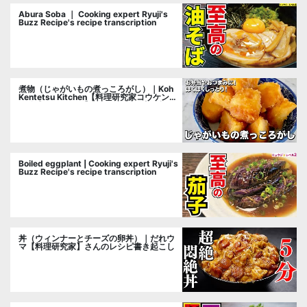
Abura Soba ｜ Cooking expert Ryuji's
Buzz Recipe's recipe transcription
煮物（じゃがいもの煮っころがし）｜Koh
Kentetsu Kitchen【料理研究家コウケンテ
ツ公式チャンネル】さんのレシピ書き起こ
し
Boiled eggplant | Cooking expert Ryuji's
Buzz Recipe's recipe transcription
丼（ウィンナーとチーズの卵丼）｜だれウ
マ【料理研究家】さんのレシピ書き起こし