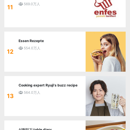
569.0万人
11
Essen Rezepte
554.0万人
12
Cooking expert Ryuji's buzz recipe
564.0万人
13
식탁일기 table diary