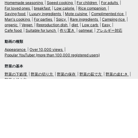
Homemade seasoning
Speed cooking
For children
For adults
For loved ones
breakfast
Low calorie
Rice companion
Saving food
Luxury ingredients
Mote cuisine
Complimented rice
Man's cooking
For parties
Spicy
Rare ingredients
Camping rice
organic
Vegan
Reproduction dish
diet
Low carb
Easy
Cafe food
Suitable for lunch
作り置き
oatmeal
アレルギー対応
動画の種類
Appearance
Over 10,000 views
Popular YouTuber (more than 100,000 registered users)
野菜の基本
野菜の下処理
野菜の切り方
野菜の保存
野菜の茹で方
野菜の皮むき
野菜の焼き方
言語
日本語
/
English
ログイン・新規会員登録