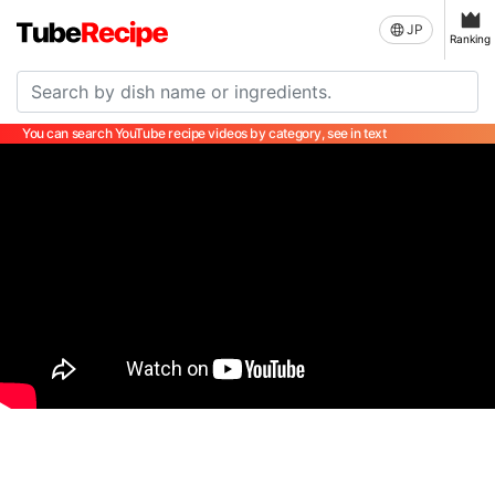
JP
Ranking
You can search YouTube recipe videos by category, see in text