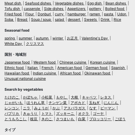
Meat dish
Seafood dishes
Vegetable dishes
Egg dish
Bean dishes
Tofu dish
casserole
Side dishes
Appetizers
pottery
Boiled food
Fried food
Flour
Donburi
curry
hamburger
ramen
pasta
Udon
Soba
Bread
Soup / soup
salad
dessert
Sweets
Drink
Rice
Seasonal food
spring
summer
autumn
winter
お正月
Valentine's Day
White Day
クリスマス
国別・地域別
Japanese food
Western food
Chinese cuisine
Korean cuisine
Ethnic food
Italian
French
American food
German food
Spanish
Hawaiian food
Indian cuisine
African food
Okinawan food
Unusual national cuisine
Search by vegetables
たけのこ
かぼちゃ
小松菜
もやし
大根
キャベツ
レタス
じゃがいも
ほうれん草
チンゲン菜
アボカド
玉ねぎ
にんじん
レンコン
ニラ
みょうが
かぶ
アスパラガス
なす
ピーマン
パプリカ
きゅうり
トマト
ズッキーニ
オクラ
ゴーヤ
とうもろこし
枝豆
きのこ
さつまいも
白菜
ブロッコリー
ごぼう
タイプ