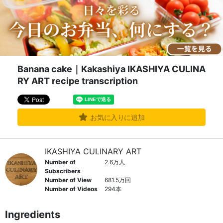
Banana cake｜Kakashiya IKASHIYA CULINA
RY ART recipe transcription
お気に入りに追加
IKASHIYA CULINARY ART
Number of
2.6万人
Subscribers
Number of View
681.5万回
Number of Videos
294本
Ingredients