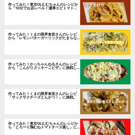
作ってみた！東京OLむむちゃんのレシピか
ら「10分でお店レベル！濃厚エビトマトク
リームパスタ」に挑戦
作ってみた！くまの限界食堂さんのレシピ
から「レモンバターガーリックがたまらな
い」に挑戦。
作ってみた！かっちゃんねるさんのレシピ
から「こんがりズッキーニピザ」に挑戦し
ました。
作ってみた！くまの限界食堂さんのレシピ
「サックサクチーズとんかつ！」に挑戦。
作ってみた！東京OLむむちゃんのレシピか
ら「とろ〜り鶏むねトマトチーズ蒸し」に
挑戦