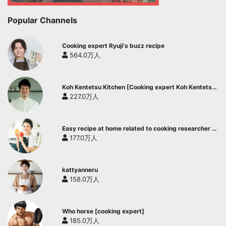
Popular Channels
Cooking expert Ryuji's buzz recipe
564.0万人
Koh Kentetsu Kitchen [Cooking expert Koh Kentetsu
official channel]
227.0万人
Easy recipe at home related to cooking researcher /
Yukari's Kitchen
177.0万人
kattyanneru
158.0万人
Who horse [cooking expert]
185.0万人