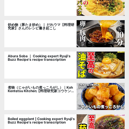
cooking researcher
炒め物（豚たま炒め）｜ だれウマ【料理研
究家】さんのレシピ書き起こし
Abura Soba ｜ Cooking expert Ryuji's
Buzz Recipe's recipe transcription
煮物（じゃがいもの煮っころがし）｜Koh
Kentetsu Kitchen【料理研究家コウケンテ
ツ公式チャンネル】さんのレシピ書き起こ
し
Boiled eggplant | Cooking expert Ryuji's
Buzz Recipe's recipe transcription