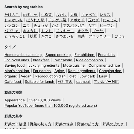
Search by vegetables
たけのこ
かぼちゃ
小松菜
もやし
大根
キャベツ
レタス
じゃがいも
ほうれん草
チンゲン菜
アボカド
玉ねぎ
にんじん
レンコン
ニラ
みょうが
かぶ
アスパラガス
なす
ピーマン
パプリカ
きゅうり
トマト
ズッキーニ
オクラ
ゴーヤ
とうもろこし
枝豆
きのこ
さつまいも
白菜
ブロッコリー
ごぼう
タイプ
Homemade seasoning
Speed cooking
For children
For adults
For loved ones
breakfast
Low calorie
Rice companion
Saving food
Luxury ingredients
Mote cuisine
Complimented rice
Man's cooking
For parties
Spicy
Rare ingredients
Camping rice
organic
Vegan
Reproduction dish
diet
Low carb
Easy
Cafe food
Suitable for lunch
作り置き
oatmeal
アレルギー対応
動画の種類
Appearance
Over 10,000 views
Popular YouTuber (more than 100,000 registered users)
野菜の基本
野菜の下処理
野菜の切り方
野菜の保存
野菜の茹で方
野菜の皮むき
野菜の焼き方