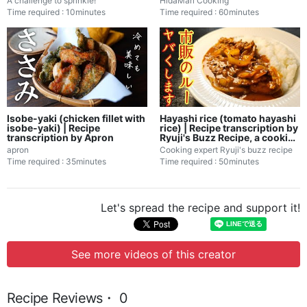
A challenge to sprinkle!
HidaMari Cooking
Time required : 10minutes
Time required : 60minutes
Isobe-yaki (chicken fillet with
Hayashi rice (tomato hayashi
isobe-yaki) | Recipe
rice) | Recipe transcription by
transcription by Apron
Ryuji's Buzz Recipe, a cooking
expert
apron
Cooking expert Ryuji's buzz recipe
Time required : 35minutes
Time required : 50minutes
Let's spread the recipe and support it!
See more videos of this creator
Recipe Reviews・ 0