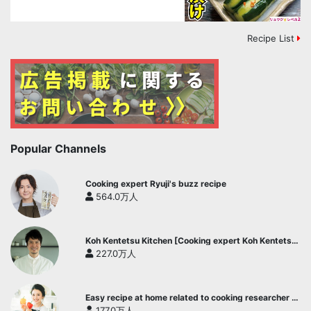
Recipe List
Popular Channels
Cooking expert Ryuji's buzz recipe
564.0万人
Koh Kentetsu Kitchen [Cooking expert Koh Kentetsu
official channel]
227.0万人
Easy recipe at home related to cooking researcher /
Yukari's Kitchen
177.0万人