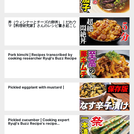
丼（ウィンナーとチーズの卵丼）｜だれウ
マ【料理研究家】さんのレシピ書き起こし
Pork kimchi | Recipes transcribed by
cooking researcher Ryuji's Buzz Recipe
Pickled eggplant with mustard |
Pickled cucumber | Cooking expert
Ryuji's Buzz Recipe's recipe
transcription