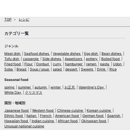
TOP
レシピ
カテゴリ一覧
ジャンル
Meat dish
Seafood dishes
Vegetable dishes
Egg dish
Bean dishes
Tofu dish
casserole
Side dishes
Appetizers
pottery
Boiled food
Fried food
Flour
Donburi
curry
hamburger
ramen
pasta
Udon
Soba
Bread
Soup / soup
salad
dessert
Sweets
Drink
Rice
Seasonal food
spring
summer
autumn
winter
お正月
Valentine's Day
White Day
クリスマス
国別・地域別
Japanese food
Western food
Chinese cuisine
Korean cuisine
Ethnic food
Italian
French
American food
German food
Spanish
Hawaiian food
Indian cuisine
African food
Okinawan food
Unusual national cuisine