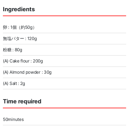
Ingredients
卵 : 1個（約50g）
無塩バター : 120g
粉糖 : 80g
(A) Cake flour : 200g
(A) Almond powder : 30g
(A) Salt : 2g
Time required
50minutes