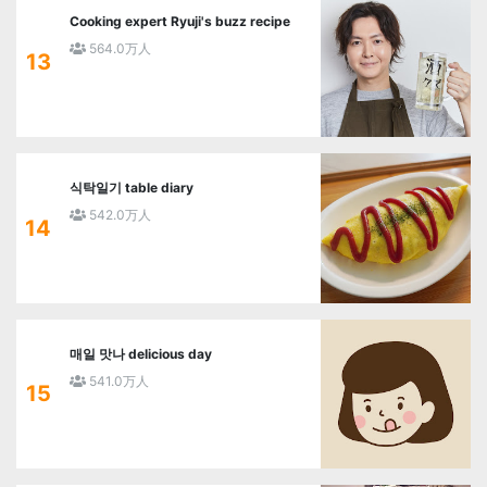
Cooking expert Ryuji's buzz recipe
564.0万人
13
식탁일기 table diary
542.0万人
14
매일 맛나 delicious day
541.0万人
15