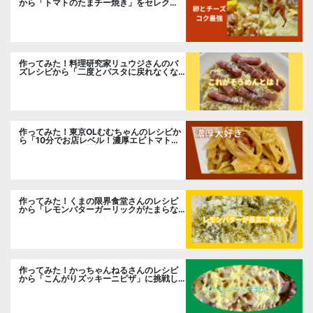
から「トマトのたまチー焼き」をセレク
ト。
作ってみた！料理研究家リュウジさんのバ
ズレシピから「二度とパスタに戻れなくな
る冷やしカルボナーラ」に挑戦。
作ってみた！東京OLむむちゃんのレシピか
ら「10分でお店レベル！濃厚エビトマトク
リームパスタ」に挑戦
作ってみた！くまの限界食堂さんのレシピ
から「レモンバターガーリックがたまらな
い」に挑戦。
作ってみた！かっちゃんねるさんのレシピ
から「こんがりズッキーニピザ」に挑戦し
ました。