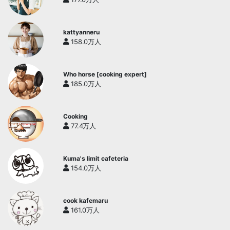
kattyanneru
158.0万人
Who horse [cooking expert]
185.0万人
Cooking
77.4万人
Kuma's limit cafeteria
154.0万人
cook kafemaru
161.0万人