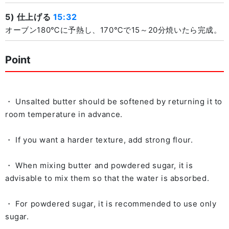
5) 仕上げる
15:32
オーブン180℃に予熱し、170℃で15～20分焼いたら完成。
Point
・ Unsalted butter should be softened by returning it to
room temperature in advance.
・ If you want a harder texture, add strong flour.
・ When mixing butter and powdered sugar, it is
advisable to mix them so that the water is absorbed.
・ For powdered sugar, it is recommended to use only
sugar.