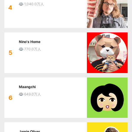
1,040.0万人
4
Nino's Home
770.0万人
5
Maangchi
649.0万人
6
Jamie Oliver