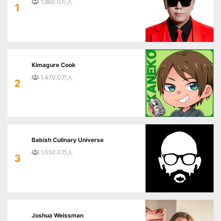
1,960.0万人
1
Kimagure Cook
1,470.0万人
2
Babish Culinary Universe
1,050.0万人
3
Joshua Weissman