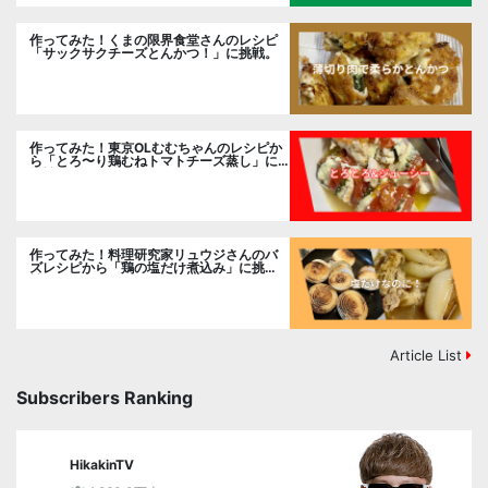
作ってみた！くまの限界食堂さんのレシピ
「サックサクチーズとんかつ！」に挑戦。
作ってみた！東京OLむむちゃんのレシピか
ら「とろ〜り鶏むねトマトチーズ蒸し」に
挑戦
作ってみた！料理研究家リュウジさんのバ
ズレシピから「鶏の塩だけ煮込み」に挑
戦。
Article List
Subscribers Ranking
HikakinTV