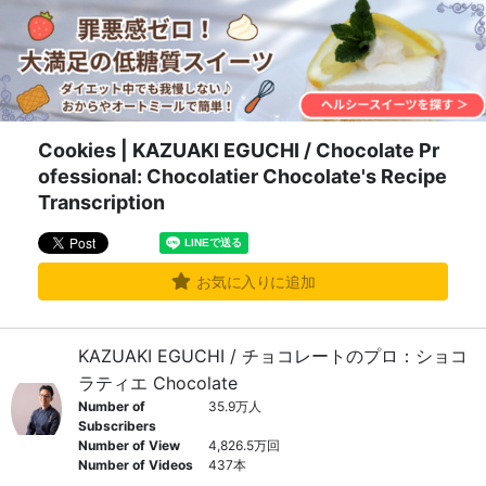
Cookies | KAZUAKI EGUCHI / Chocolate Pr
ofessional: Chocolatier Chocolate's Recipe
Transcription
お気に入りに追加
KAZUAKI EGUCHI / チョコレートのプロ：ショコ
ラティエ Chocolate
Number of
35.9万人
Subscribers
Number of View
4,826.5万回
Number of Videos
437本