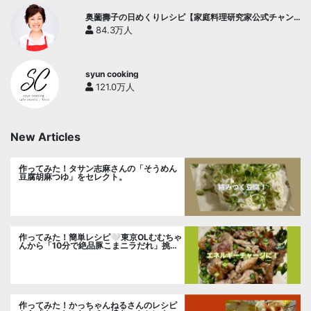
奥薗壽子の日めくりレシピ【家庭料理研究家公式チャン
ネル】
84.3万人
syun cooking
121.0万人
New Articles
作ってみた！タサン志麻さんの「そうめん
豆腐胡麻つゆ」をセレクト。
作ってみた！簡単レシピ🤍東京OLむむちゃ
んから「10分で絶品豚こまニラだれ」挑
戦。
作ってみた！かっちゃんねるさんのレシピ