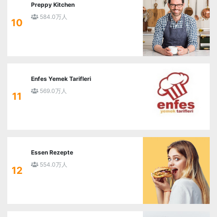
Preppy Kitchen
584.0万人
10
Enfes Yemek Tarifleri
569.0万人
11
Essen Rezepte
554.0万人
12