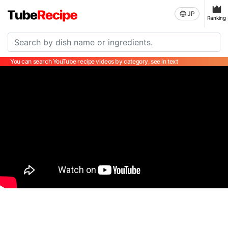
JP
Ranking
You can search YouTube recipe videos by category, see in text