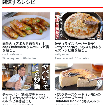
関連するレシピ
肉巻き（アボカド肉巻き）｜
餃子（ライスペーパー餃子）｜
cook kafemaruさんのレシピ書
kattyanneru/かっちゃんねるさ
き起こし
んのレシピ書き起こし
cook kafemaru
kattyanneru
Time required : 20minutes
Time required : 30minutes
チャーハン（新生姜チャーハ
バスクチーズケーキ（レモンの
ン）｜まかないチャレンジ!さん
バスクチーズケーキ）｜
のレシピ書き起こし
HidaMari Cookingさんのレシ
ピ書き起こし