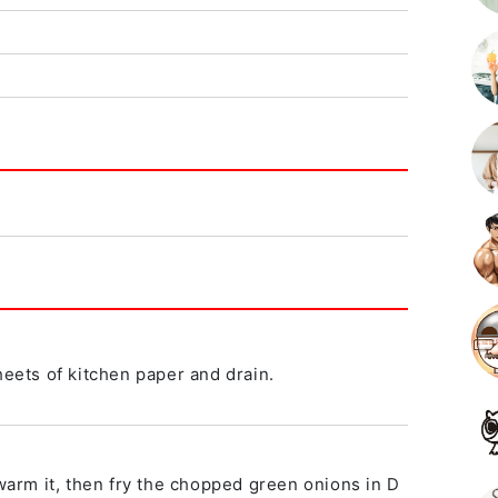
heets of kitchen paper and drain.
 warm it, then fry the chopped green onions in D