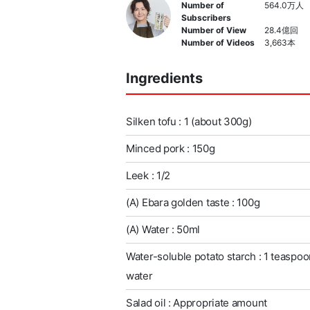
Number of
564.0万人
Subscribers
Number of View
28.4億回
Number of Videos
3,663本
Ingredients
Silken tofu : 1 (about 300g)
Minced pork : 150g
Leek : 1/2
(A) Ebara golden taste : 100g
(A) Water : 50ml
Water-soluble potato starch : 1 teaspoo
water
Salad oil : Appropriate amount