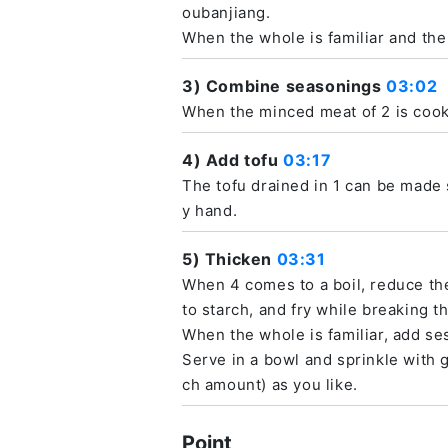
oubanjiang.
When the whole is familiar and the
3) Combine seasonings
03:02
When the minced meat of 2 is cooke
4) Add tofu
03:17
The tofu drained in 1 can be made sl
y hand.
5) Thicken
03:31
When 4 comes to a boil, reduce the 
to starch, and fry while breaking th
When the whole is familiar, add se
Serve in a bowl and sprinkle with 
ch amount) as you like.
Point