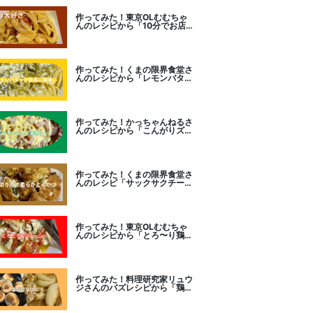
作ってみた！東京OLむむちゃ
んのレシピから「10分でお店
レベル！濃厚エビトマトクリー
ムパスタ」に挑戦
作ってみた！くまの限界食堂さ
んのレシピから「レモンバター
ガーリックがたまらない」に挑
戦。
作ってみた！かっちゃんねるさ
んのレシピから「こんがりズッ
キーニピザ」に挑戦しました。
作ってみた！くまの限界食堂さ
んのレシピ「サックサクチーズ
とんかつ！」に挑戦。
作ってみた！東京OLむむちゃ
んのレシピから「とろ〜り鶏む
ねトマトチーズ蒸し」に挑戦
作ってみた！料理研究家リュウ
ジさんのバズレシピから「鶏の
塩だけ煮込み」に挑戦。