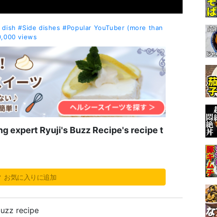
 dish
#Side dishes
#Popular YouTuber (more than
0,000 views
 expert Ryuji's Buzz Recipe's recipe t
お気に入りに追加
buzz recipe