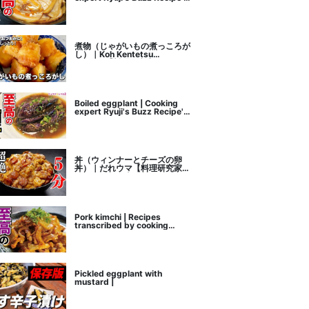
recipe transcription
煮物（じゃがいもの煮っころが
し）｜Koh Kentetsu
Kitchen【料理研究家コウケン
テツ公式チャンネル】さんのレ
シピ書き起こし
Boiled eggplant | Cooking
expert Ryuji's Buzz Recipe's
recipe transcription
丼（ウィンナーとチーズの卵
丼）｜だれウマ【料理研究家】
さんのレシピ書き起こし
Pork kimchi | Recipes
transcribed by cooking
researcher Ryuji's Buzz
Recipe
Pickled eggplant with
mustard |