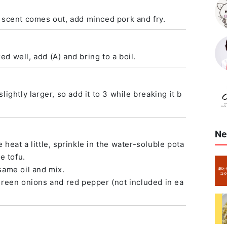
 scent comes out, add minced pork and fry.
d well, add (A) and bring to a boil.
ightly larger, so add it to 3 while breaking it b
Ne
heat a little, sprinkle in the water-soluble pota
e tofu.
same oil and mix.
green onions and red pepper (not included in ea