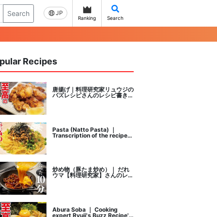
Search
JP
Ranking
Search
pular Recipes
唐揚げ｜料理研究家リュウジの
バズレシピさんのレシピ書き起
こし
Pasta (Natto Pasta) ｜
Transcription of the recipe
by Ryuji's buzz recipe, a
cooking researcher
炒め物（豚たま炒め）｜ だれ
ウマ【料理研究家】さんのレシ
ピ書き起こし
Abura Soba ｜ Cooking
expert Ryuji's Buzz Recipe's