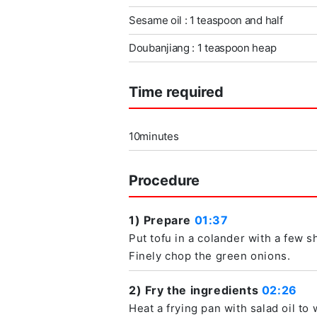
Sesame oil : 1 teaspoon and half
Doubanjiang : 1 teaspoon heap
Time required
10minutes
Procedure
1) Prepare
01:37
Put tofu in a colander with a few s
Finely chop the green onions.
2) Fry the ingredients
02:26
Heat a frying pan with salad oil to