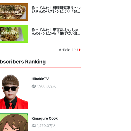
作ってみた！料理研究家リュウ
ジさんのバズレシピより「好み
焼きマイスターに教わるお好み
焼」に挑戦。
作ってみた！東京OLむむちゃ
んのレシピから「揚げない出汁
しみ！鶏と夏野菜の焼き浸し」
に挑戦。
Article List
bscribers Ranking
HikakinTV
1,960.0万人
Kimagure Cook
1,470.0万人