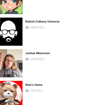
Babish Culinary Universe
1,050.0万人
Joshua Weissman
1,040.0万人
Nino's Home
770.0万人