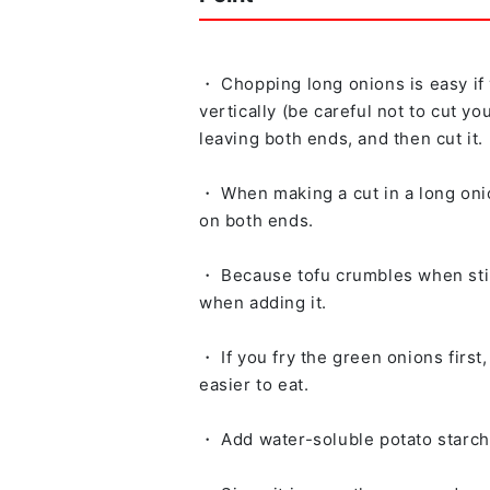
・ Chopping long onions is easy if y
vertically (be careful not to cut y
leaving both ends, and then cut it. 
・ When making a cut in a long onion,
on both ends.
・ Because tofu crumbles when stir
when adding it.
・ If you fry the green onions first
easier to eat.
・ Add water-soluble potato starch 