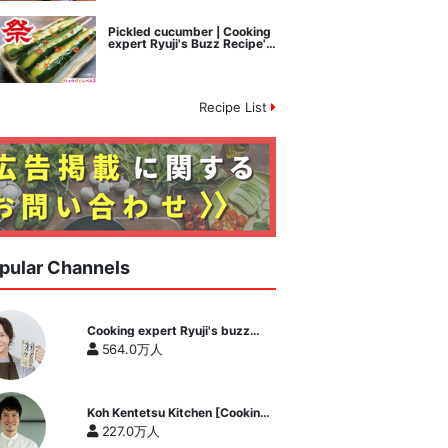
Pickled cucumber | Cooking
expert Ryuji's Buzz Recipe's
recipe transcription
Recipe List
pular Channels
Cooking expert Ryuji's buzz
recipe
564.0万人
Koh Kentetsu Kitchen [Cooking
expert Koh Kentetsu official
227.0万人
channel]