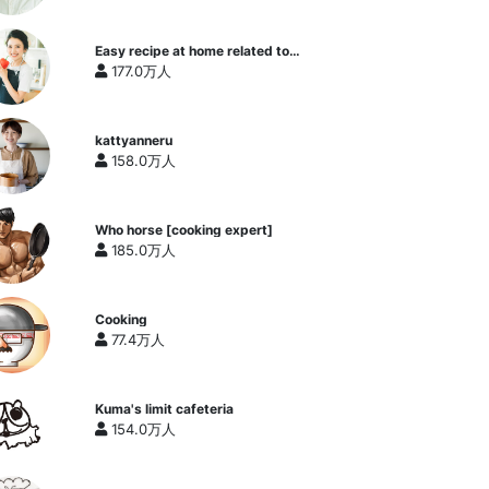
Easy recipe at home related to
cooking researcher / Yukari's
177.0万人
Kitchen
kattyanneru
158.0万人
Who horse [cooking expert]
185.0万人
Cooking
77.4万人
Kuma's limit cafeteria
154.0万人