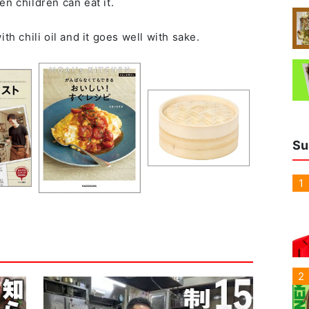
n children can eat it.
Su
1
2