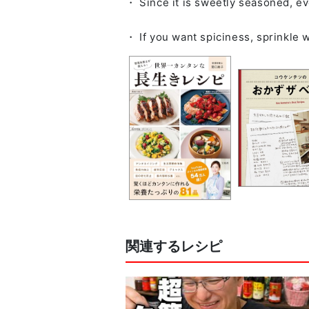
・ Since it is sweetly seasoned, eve
関連するレシピ