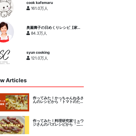
cook kafemaru
161.0万人
奥薗壽子の日めくりレシピ【家庭
料理研究家公式チャンネル】
84.3万人
syun cooking
121.0万人
w Articles
作ってみた！かっちゃんねるさ
んのレシピから「トマトのたま
チー焼き」をセレクト。
作ってみた！料理研究家リュウ
ジさんのバズレシピから「二度
とパスタに戻れなくなる冷やし
カルボナーラ」に挑戦。