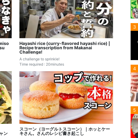
3
miso
Hayashi rice (curry-flavored hayashi rice) |
asu
Recipe transcription from Makanai
Challenge!
A challenge to sprinkle!
Time required : 20minutes
4
5
スコーン（ヨーグルトスコーン）｜ホッとケー
チャン
キさん。さんのレシピ書き起こし