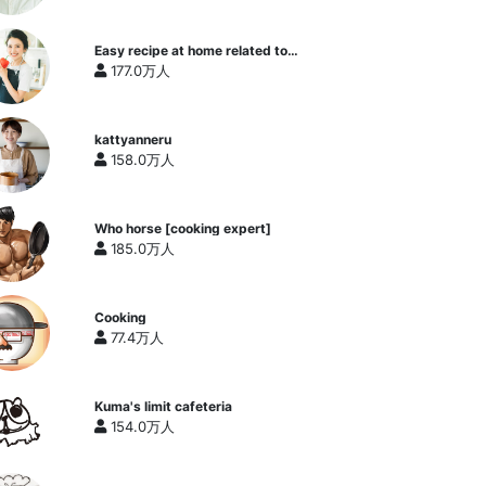
Easy recipe at home related to
cooking researcher / Yukari's
177.0万人
Kitchen
kattyanneru
158.0万人
Who horse [cooking expert]
185.0万人
Cooking
77.4万人
Kuma's limit cafeteria
154.0万人