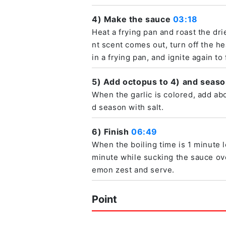
4) Make the sauce
03:18
Heat a frying pan and roast the dr
nt scent comes out, turn off the he
in a frying pan, and ignite again to 
5) Add octopus to 4) and seas
When the garlic is colored, add abo
d season with salt.
6) Finish
06:49
When the boiling time is 1 minute le
minute while sucking the sauce ove
emon zest and serve.
Point