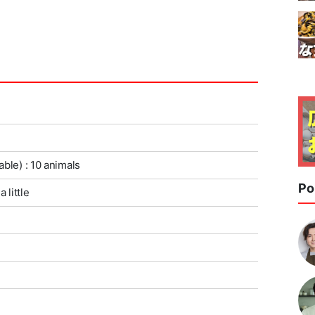
able) : 10 animals
Po
 little