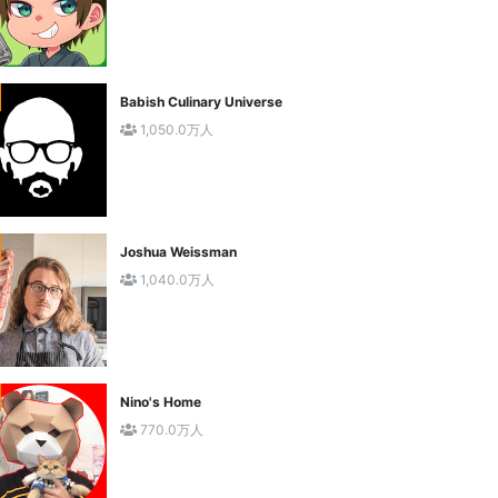
Babish Culinary Universe
1,050.0万人
Joshua Weissman
1,040.0万人
Nino's Home
770.0万人