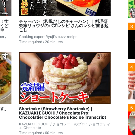
！忙
チャーハン（和風だしのチャーハン）｜料理研
うど
究家リュウジのバズレシピ さんのレシピ書き起
3
単レ
こし
er /
Cooking expert Ryuji's buzz recipe
Time required : 20minutes
4
5
す。
Shortcake (Strawberry Shortcake) |
KAZUAKI EGUCHI / Chocolate Pro:
Chocolatier Chocolate's Recipe Transcript
KAZUAKI EGUCHI / チョコレートのプロ：ショコラティ
エ Chocolate
Time required : 60minutes