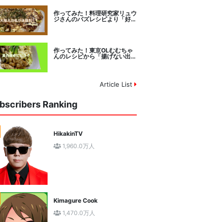
作ってみた！料理研究家リュウ
ジさんのバズレシピより「好み
焼きマイスターに教わるお好み
焼」に挑戦。
作ってみた！東京OLむむちゃ
んのレシピから「揚げない出汁
しみ！鶏と夏野菜の焼き浸し」
に挑戦。
Article List
bscribers Ranking
HikakinTV
1,960.0万人
Kimagure Cook
1,470.0万人