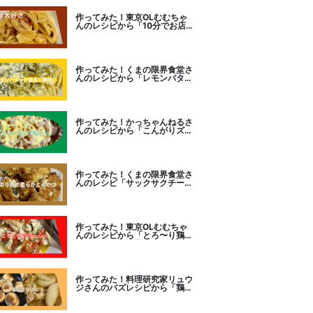
作ってみた！東京OLむむちゃ
んのレシピから「10分でお店
レベル！濃厚エビトマトクリー
ムパスタ」に挑戦
作ってみた！くまの限界食堂さ
んのレシピから「レモンバター
ガーリックがたまらない」に挑
戦。
作ってみた！かっちゃんねるさ
んのレシピから「こんがりズッ
キーニピザ」に挑戦しました。
作ってみた！くまの限界食堂さ
んのレシピ「サックサクチーズ
とんかつ！」に挑戦。
作ってみた！東京OLむむちゃ
んのレシピから「とろ〜り鶏む
ねトマトチーズ蒸し」に挑戦
作ってみた！料理研究家リュウ
ジさんのバズレシピから「鶏の
塩だけ煮込み」に挑戦。