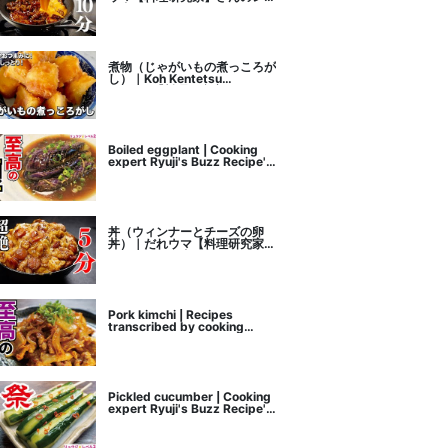
ピ書き起こし
煮物（じゃがいもの煮っころが
し）｜Koh Kentetsu
Kitchen【料理研究家コウケン
テツ公式チャンネル】さんのレ
シピ書き起こし
Boiled eggplant | Cooking
expert Ryuji's Buzz Recipe's
recipe transcription
丼（ウィンナーとチーズの卵
丼）｜だれウマ【料理研究家】
さんのレシピ書き起こし
Pork kimchi | Recipes
transcribed by cooking
researcher Ryuji's Buzz
Recipe
Pickled cucumber | Cooking
expert Ryuji's Buzz Recipe's
recipe transcription