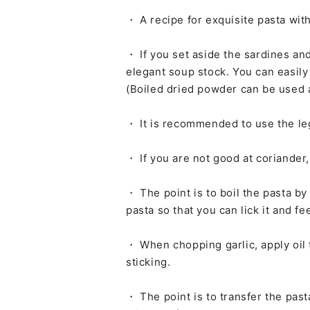
・ A recipe for exquisite pasta wi
・ If you set aside the sardines an
elegant soup stock. You can easily 
(Boiled dried powder can be used a
・ It is recommended to use the le
・ If you are not good at coriander
・ The point is to boil the pasta by
pasta so that you can lick it and fe
・ When chopping garlic, apply oil 
sticking.
・ The point is to transfer the past