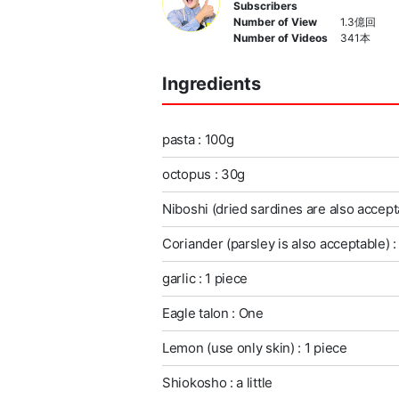
Subscribers
Number of View
1.3億回
Number of Videos
341本
Ingredients
pasta : 100g
octopus : 30g
Niboshi (dried sardines are also accept
Coriander (parsley is also acceptable) : a
garlic : 1 piece
Eagle talon : One
Lemon (use only skin) : 1 piece
Shiokosho : a little