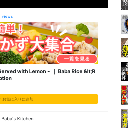
0 views
Served with Lemon ~ ｜ Baba Rice &lt;R
ption
お気に入りに追加
; Baba's Kitchen