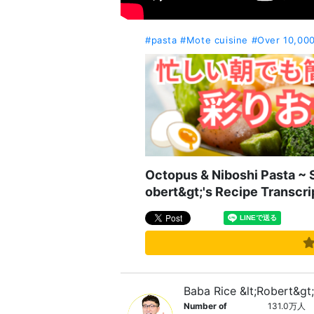
#pasta
#Mote cuisine
#Over 10,00
Octopus & Niboshi Pasta ~ 
obert&gt;'s Recipe Transcri
Baba Rice &lt;Robert&gt
Number of
131.0万人