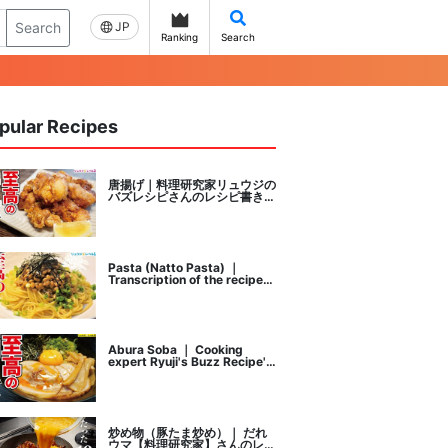
Search
JP
Ranking
Search
pular Recipes
唐揚げ｜料理研究家リュウジの
バズレシピさんのレシピ書き起
こし
Pasta (Natto Pasta) ｜
Transcription of the recipe
by Ryuji's buzz recipe, a
cooking researcher
Abura Soba ｜ Cooking
expert Ryuji's Buzz Recipe's
recipe transcription
炒め物（豚たま炒め）｜ だれ
ウマ【料理研究家】さんのレシ