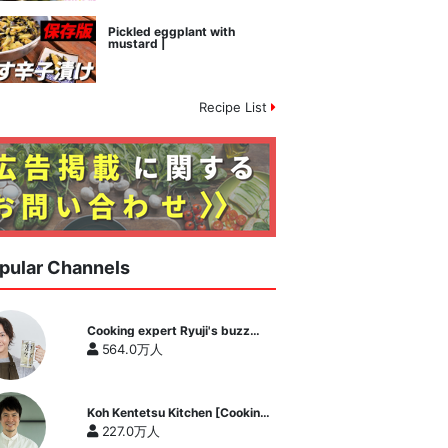
Pickled eggplant with
mustard |
Recipe List
pular Channels
Cooking expert Ryuji's buzz
recipe
564.0万人
Koh Kentetsu Kitchen [Cooking
expert Koh Kentetsu official
227.0万人
channel]