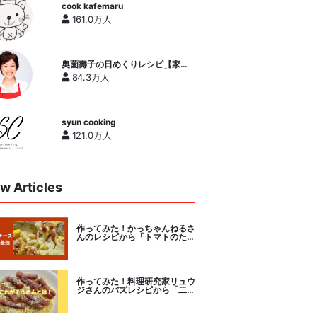
cook kafemaru
161.0万人
奥薗壽子の日めくりレシピ【家庭
料理研究家公式チャンネル】
84.3万人
syun cooking
121.0万人
w Articles
作ってみた！かっちゃんねるさ
んのレシピから「トマトのたま
チー焼き」をセレクト。
作ってみた！料理研究家リュウ
ジさんのバズレシピから「二度
とパスタに戻れなくなる冷やし
カルボナーラ」に挑戦。