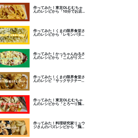
作ってみた！東京OLむむちゃ
んのレシピから「10分でお店
レベル！濃厚エビトマトクリー
ムパスタ」に挑戦
作ってみた！くまの限界食堂さ
んのレシピから「レモンバター
ガーリックがたまらない」に挑
戦。
作ってみた！かっちゃんねるさ
んのレシピから「こんがりズッ
キーニピザ」に挑戦しました。
作ってみた！くまの限界食堂さ
んのレシピ「サックサクチーズ
とんかつ！」に挑戦。
作ってみた！東京OLむむちゃ
んのレシピから「とろ〜り鶏む
ねトマトチーズ蒸し」に挑戦
作ってみた！料理研究家リュウ
ジさんのバズレシピから「鶏の
塩だけ煮込み」に挑戦。