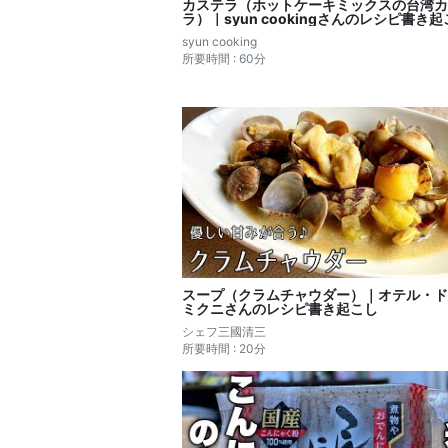
カステラ（ホットケーキミックスの台湾カ
ラ）｜syun cookingさんのレシピ書き
syun cooking
所要時間 : 60分
スープ（クラムチャウダー）｜オテル・ド
ミクニさんのレシピ書き起こし
シェフ三國清三
所要時間 : 20分