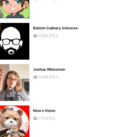
Babish Culinary Universe
1,050.0万人
Joshua Weissman
1,040.0万人
Nino's Home
770.0万人