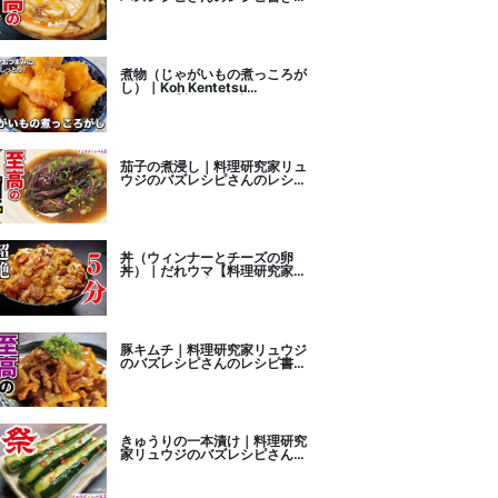
こし
煮物（じゃがいもの煮っころが
し）｜Koh Kentetsu
Kitchen【料理研究家コウケン
テツ公式チャンネル】さんのレ
シピ書き起こし
茄子の煮浸し｜料理研究家リュ
ウジのバズレシピさんのレシピ
書き起こし
丼（ウィンナーとチーズの卵
丼）｜だれウマ【料理研究家】
さんのレシピ書き起こし
豚キムチ｜料理研究家リュウジ
のバズレシピさんのレシピ書き
起こし
きゅうりの一本漬け｜料理研究
家リュウジのバズレシピさんの
レシピ書き起こし