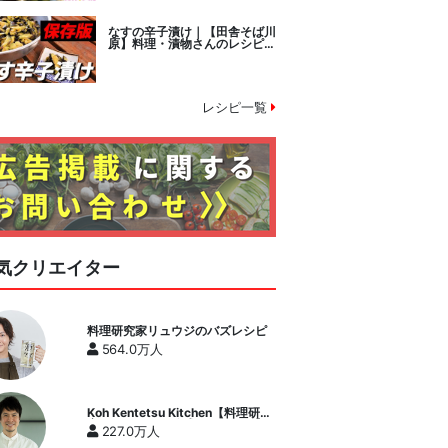
なすの辛子漬け｜【田舎そば川
原】料理・漬物さんのレシピ書
き起こし
レシピ一覧
気クリエイター
料理研究家リュウジのバズレシピ
564.0万人
Koh Kentetsu Kitchen【料理研究
家コウケンテツ公式チャンネル】
227.0万人