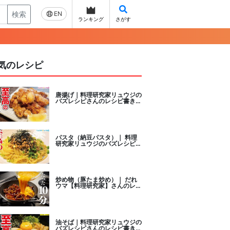
検索
EN
ランキング
さがす
気のレシピ
唐揚げ｜料理研究家リュウジの
バズレシピさんのレシピ書き起
こし
パスタ（納豆パスタ）｜ 料理
研究家リュウジのバズレシピさ
んのレシピ書き起こし
炒め物（豚たま炒め）｜ だれ
ウマ【料理研究家】さんのレシ
ピ書き起こし
油そば｜料理研究家リュウジの
バズレシピさんのレシピ書き起