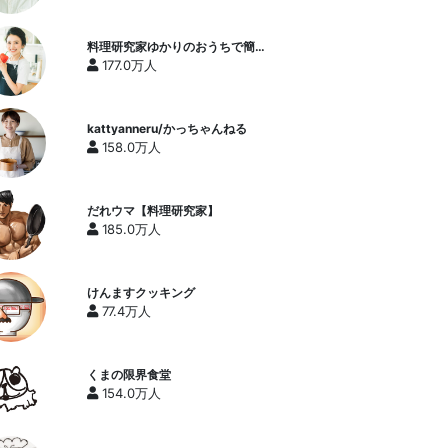
料理研究家ゆかりのおうちで簡単
レシピ / Yukari's Kitchen
177.0万人
kattyanneru/かっちゃんねる
158.0万人
だれウマ【料理研究家】
185.0万人
けんますクッキング
77.4万人
くまの限界食堂
154.0万人