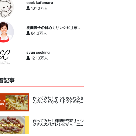
cook kafemaru
161.0万人
奥薗壽子の日めくりレシピ【家庭
料理研究家公式チャンネル】
84.3万人
syun cooking
121.0万人
着記事
作ってみた！かっちゃんねるさ
んのレシピから「トマトのたま
チー焼き」をセレクト。
作ってみた！料理研究家リュウ
ジさんのバズレシピから「二度
とパスタに戻れなくなる冷やし
カルボナーラ」に挑戦。