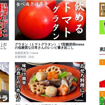
｜だ
グラタン（トマトグラタン）｜1型糖尿病masa
こし
の低糖質な日常さんのレシピ書き起こし
累
低糖質食堂 / masa
所要時間 : 25分
1
2