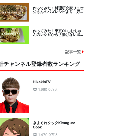
作ってみた！料理研究家リュウ
ジさんのバズレシピより「好み
焼きマイスターに教わるお好み
焼」に挑戦。
作ってみた！東京OLむむちゃ
んのレシピから「揚げない出汁
しみ！鶏と夏野菜の焼き浸し」
に挑戦。
記事一覧
計チャンネル登録者数ランキング
HikakinTV
1,960.0万人
きまぐれクックKimagure
Cook
1,470.0万人