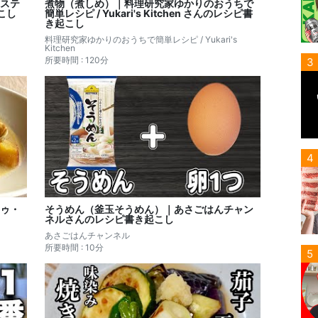
ステ
煮物（煮しめ）｜料理研究家ゆかりのおうちで
起こし
簡単レシピ / Yukari's Kitchen さんのレシピ書
き起こし
料理研究家ゆかりのおうちで簡単レシピ / Yukari's
Kitchen
所要時間 : 120分
3
4
ゥ・
そうめん（釜玉そうめん）｜あさごはんチャン
ネルさんのレシピ書き起こし
あさごはんチャンネル
所要時間 : 10分
5