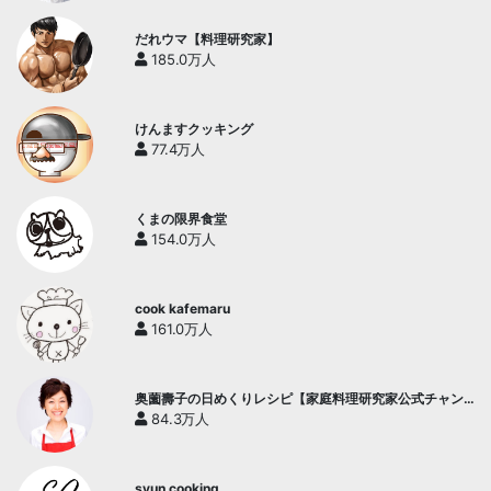
だれウマ【料理研究家】
185.0万人
けんますクッキング
77.4万人
くまの限界食堂
154.0万人
cook kafemaru
161.0万人
奥薗壽子の日めくりレシピ【家庭料理研究家公式チャン
ネル】
84.3万人
syun cooking