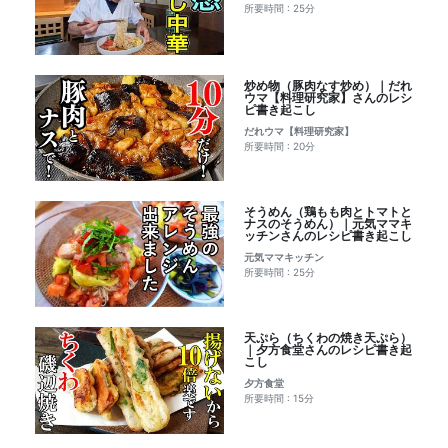
所要時間 : 25分
炒め物（豚肉なす炒め）｜だれ
ウマ【料理研究家】さんのレシ
ピ書き起こし
だれウマ【料理研究家】
所要時間 : 20分
そうめん（鶏もも肉とトマトと
ナスのそうめん）｜元気ママキ
ッチンさんのレシピ書き起こし
元気ママキッチン
所要時間 : 25分
天ぷら（ちくわの焼き天ぷら）
｜夕方食堂さんのレシピ書き起
こし
夕方食堂
所要時間 : 15分