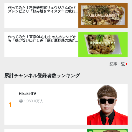
作ってみた！料理研究家リュウジさんのバ
ズレシピより「好み焼きマイスターに教わ
るお好み焼」に挑戦。
作ってみた！東京OLむむちゃんのレシピか
ら「揚げない出汁しみ！鶏と夏野菜の焼き
浸し」に挑戦。
記事一覧
累計チャンネル登録者数ランキング
HikakinTV
1,960.0万人
1