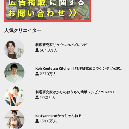
人気クリエイター
料理研究家リュウジのバズレシピ
564.0万人
Koh Kentetsu Kitchen【料理研究家コウケンテツ公式チ
ャンネル】
227.0万人
料理研究家ゆかりのおうちで簡単レシピ / Yukari's
Kitchen
177.0万人
kattyanneru/かっちゃんねる
158.0万人