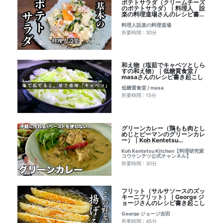
ポテトサラダ（クリームチーズ
のポテトサラダ）｜料理人 設
楽の料理道場さんのレシピ書き
起こし
料理人設楽の料理道場
所要時間 : 30分
和え物（塩茹でキャベツとしら
すの和え物）｜低糖質食堂 /
masaさんのレシピ書き起こし
低糖質食堂 / masa
所要時間 : 15分
グリーンカレー（鶏もも肉とし
めじとピーマンのグリーンカレ
ー）｜Koh Kentetsu
Kitchen【料理研究家コウケン
Koh Kentetsu Kitchen【料理研究家
テツ公式チャンネル】さんのレ
コウケンテツ公式チャンネル】
シピ書き起こし
所要時間 : 30分
フリット（サルサソースのズッ
キーニフリット）｜George ジ
ョージさんのレシピ書き起こし
George ジョージ吉田
所要時間 : 45分