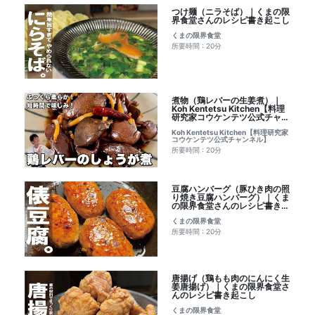
つけ麺（ニラそば）｜くまの限
界食堂さんのレシピ書き起こし
くまの限界食堂
所要時間 : 20分
煮物（鶏レバーの生姜煮）｜
Koh Kentetsu Kitchen【料理
研究家コウケンテツ公式チャン
ネル】さんのレシピ書き起こし
Koh Kentetsu Kitchen【料理研究家
コウケンテツ公式チャンネル】
所要時間 : 20分
豆腐ハンバーグ（豚ひき肉の照
り焼き豆腐ハンバーグ）｜くま
の限界食堂さんのレシピ書き起
こし
くまの限界食堂
所要時間 : 20分
唐揚げ（鶏もも肉のにんにく生
姜唐揚げ）｜くまの限界食堂さ
んのレシピ書き起こし
くまの限界食堂