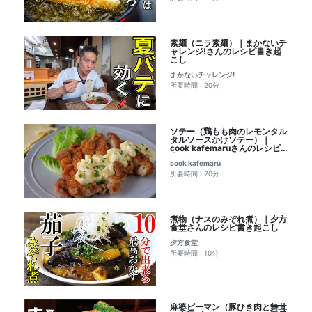
素麺（ニラ素麺）｜まかないチ
ャレンジ!さんのレシピ書き起
こし
まかないチャレンジ!
所要時間 : 20分
ソテー（鶏もも肉のレモンタル
タルソースかけソテー）｜
cook kafemaruさんのレシピ
書き起こし
cook kafemaru
所要時間 : 20分
煮物（ナスのみぞれ煮）｜夕方
食堂さんのレシピ書き起こし
夕方食堂
所要時間 : 10分
麻婆ピーマン（豚ひき肉と舞茸