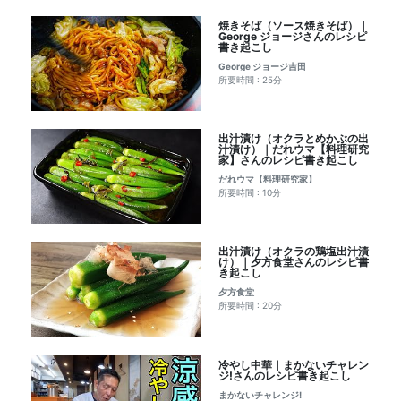
焼きそば（ソース焼きそば）｜
George ジョージさんのレシピ
書き起こし
George ジョージ吉田
所要時間 : 25分
出汁漬け（オクラとめかぶの出
汁漬け）｜だれウマ【料理研究
家】さんのレシピ書き起こし
だれウマ【料理研究家】
所要時間 : 10分
出汁漬け（オクラの鶏塩出汁漬
け）｜夕方食堂さんのレシピ書
き起こし
夕方食堂
所要時間 : 20分
冷やし中華｜まかないチャレン
ジ!さんのレシピ書き起こし
まかないチャレンジ!