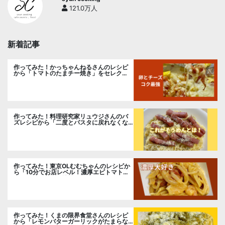
121.0万人
新着記事
作ってみた！かっちゃんねるさんのレシピ
から「トマトのたまチー焼き」をセレク
ト。
作ってみた！料理研究家リュウジさんのバ
ズレシピから「二度とパスタに戻れなくな
る冷やしカルボナーラ」に挑戦。
作ってみた！東京OLむむちゃんのレシピか
ら「10分でお店レベル！濃厚エビトマトク
リームパスタ」に挑戦
作ってみた！くまの限界食堂さんのレシピ
から「レモンバターガーリックがたまらな