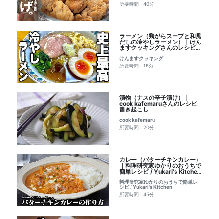
所要時間 : 40分
ラーメン（鶏がらスープと和風
だしの冷やしラーメン）｜けん
ますクッキングさんのレシピ書
き起こし
けんますクッキング
所要時間 : 15分
漬物（ナスの辛子漬け）｜
cook kafemaruさんのレシピ
書き起こし
cook kafemaru
所要時間 : 20分
カレー（バターチキンカレー）
｜料理研究家ゆかりのおうちで
簡単レシピ / Yukari's Kitchen
さんのレシピ書き起こし
料理研究家ゆかりのおうちで簡単レ
シピ / Yukari's Kitchen
所要時間 : 45分