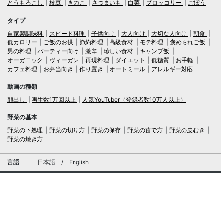
とうもろこし
枝豆
きのこ
さつまいも
白菜
ブロッコリー
ごぼう
タイプ
自家製調味料
スピード料理
子供向け
大人向け
大切な人向け
朝食
低カロリー
ご飯のお供
節約料理
高級食材
モテ料理
褒められご飯
男の料理
パーティー向け
激辛
珍しい食材
キャンプ飯
オーガニック
ヴィーガン
再現料理
ダイエット
低糖質
お手軽
カフェ料理
お弁当向き
作り置き
オートミール
アレルギー対応
動画の種類
顔出し
再生数1万回以上
人気YouTuber（登録者数10万人以上）
野菜の基本
野菜の下処理
野菜の切り方
野菜の保存
野菜の茹で方
野菜の皮むき
野菜の焼き方
言語
日本語
/
English
ログイン・新規会員登録