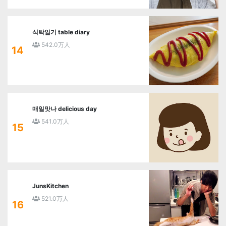
식탁일기 table diary
542.0万人
14
매일맛나 delicious day
541.0万人
15
JunsKitchen
521.0万人
16