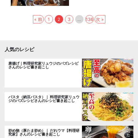
« 前
1
2
3
…
136
次 »
人気のレシピ
唐揚げ｜料理研究家リュウジのバズレシピ
さんのレシピ書き起こし
パスタ（納豆パスタ）｜ 料理研究家リュウ
ジのバズレシピさんのレシピ書き起こし
炒め物（豚たま炒め）｜ だれウマ【料理研
究家】さんのレシピ書き起こし