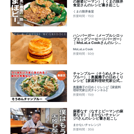
の麻婆ピーマン）｜くまの限界
食堂さんのレシピ書き起こし
くまの限界食堂
所要時間 : 15分
ハンバーガー（メープルシロッ
プエッグソーセージバーガー）
｜MoLaLa Cookさんのレシピ
書き起こし
MoLaLa Cook
所要時間 : 50分
チャンプルー（そうめんチャン
プルー）｜奥薗壽子の日めくり
レシピ【家庭料理研究家公式チ
ャンネル】さんのレシピ書き起
奥薗壽子の日めくりレシピ【家庭料
こし
理研究家公式チャンネル】
所要時間 : 15分
麻婆なす（なすとピーマンの麻
婆なす）｜まかないチャレン
ジ!さんのレシピ書き起こし
まかないチャレンジ!
所要時間 : 30分