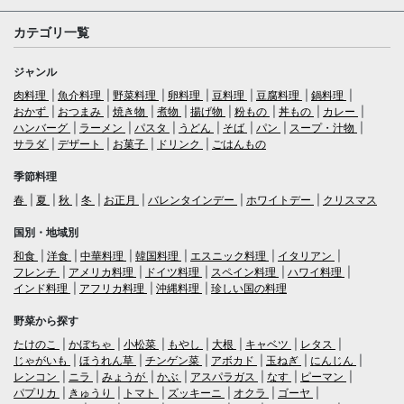
カテゴリ一覧
ジャンル
肉料理
魚介料理
野菜料理
卵料理
豆料理
豆腐料理
鍋料理
おかず
おつまみ
焼き物
煮物
揚げ物
粉もの
丼もの
カレー
ハンバーグ
ラーメン
パスタ
うどん
そば
パン
スープ・汁物
サラダ
デザート
お菓子
ドリンク
ごはんもの
季節料理
春
夏
秋
冬
お正月
バレンタインデー
ホワイトデー
クリスマス
国別・地域別
和食
洋食
中華料理
韓国料理
エスニック料理
イタリアン
フレンチ
アメリカ料理
ドイツ料理
スペイン料理
ハワイ料理
インド料理
アフリカ料理
沖縄料理
珍しい国の料理
野菜から探す
たけのこ
かぼちゃ
小松菜
もやし
大根
キャベツ
レタス
じゃがいも
ほうれん草
チンゲン菜
アボカド
玉ねぎ
にんじん
レンコン
ニラ
みょうが
かぶ
アスパラガス
なす
ピーマン
パプリカ
きゅうり
トマト
ズッキーニ
オクラ
ゴーヤ